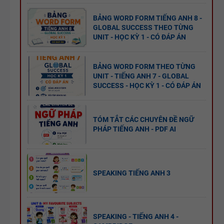
SẮP XẾP
NGỮ PHÁP
BẢNG WORD FORM TIẾNG ANH 8 -
TỪ THÀNH
- TIẾNG
GLOBAL SUCCESS THEO TỪNG
CÂU VÀ
UNIT - HỌC KỲ 1 - CÓ ĐÁP ÁN
ANH 9 -
ĐIỀN TỪ
GLOBAL
VÀO CHỖ
SUCCESS -
BẢNG WORD FORM THEO TỪNG
UNIT - TIẾNG ANH 7 - GLOBAL
TÀI LIỆU
TRỐNG -
ÔN VÀO 10
SUCCESS - HỌC KỲ 1 - CÓ ĐÁP ÁN
DẠY NÓI
TIẾNG ANH
SPEAKING -
7 - HỌC KỲ
TIẾNG ANH
1 - GLOBAL
TÓM TẮT CÁC CHUYÊN ĐỀ NGỮ
PHÁP TIẾNG ANH - PDF AI
7 - GLOBAL
SUCCESS -
SUCCESS -
CÓ ĐÁP ÁN
BÀI TẬP
HỌC KỲ 1
LUYỆN
SPEAKING TIẾNG ANH 3
NGHE -
TIẾNG ANH
9 - GLOBAL
SPEAKING - TIẾNG ANH 4 -