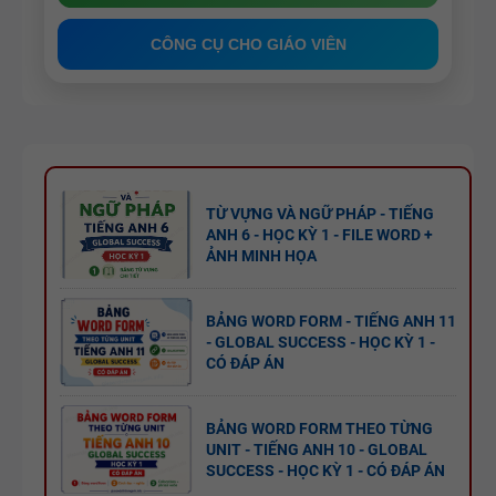
ĐUÔI _ING
PHÁP -
CÔNG CỤ CHO GIÁO VIÊN
VÀ _ED - CÓ
TIẾNG ANH
ĐÁP ÁN
6 - GLOBAL
SUCCESS -
MINDMAP
HỌC KỲ 1 -
SPEAKING -
CÓ ĐÁP ÁN
TIẾNG ANH
TỪ VỰNG VÀ NGỮ PHÁP - TIẾNG
6 - HỌC KỲ
ANH 6 - HỌC KỲ 1 - FILE WORD +
1 - GLOBAL
ẢNH MINH HỌA
SUCCESS
TỔNG HỢP
BẢNG WORD FORM - TIẾNG ANH 11
WORD
- GLOBAL SUCCESS - HỌC KỲ 1 -
CÓ ĐÁP ÁN
FORM
THEO TỪNG
BẢNG WORD FORM THEO TỪNG
UNIT VÀ
UNIT - TIẾNG ANH 10 - GLOBAL
CÁC
SUCCESS - HỌC KỲ 1 - CÓ ĐÁP ÁN
BÀI TẬP
CHUYÊN ĐỀ