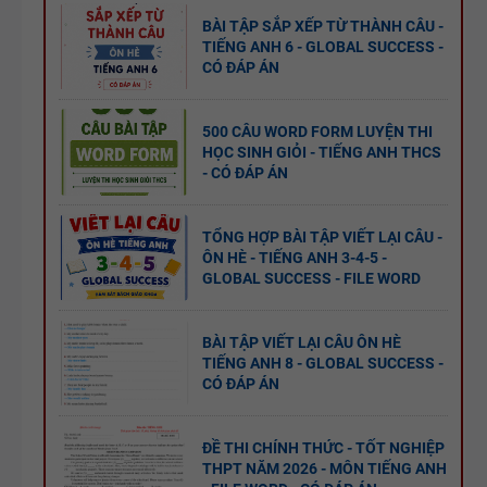
BÀI TẬP SẮP XẾP TỪ THÀNH CÂU -
TIẾNG ANH 6 - GLOBAL SUCCESS -
CÓ ĐÁP ÁN
500 CÂU WORD FORM LUYỆN THI
HỌC SINH GIỎI - TIẾNG ANH THCS
- CÓ ĐÁP ÁN
TỔNG HỢP BÀI TẬP VIẾT LẠI CÂU -
ÔN HÈ - TIẾNG ANH 3-4-5 -
GLOBAL SUCCESS - FILE WORD
BÀI TẬP VIẾT LẠI CÂU ÔN HÈ
TIẾNG ANH 8 - GLOBAL SUCCESS -
CÓ ĐÁP ÁN
ĐỀ THI CHÍNH THỨC - TỐT NGHIỆP
THPT NĂM 2026 - MÔN TIẾNG ANH