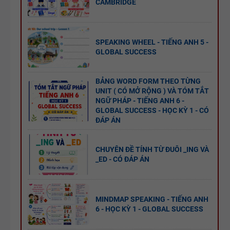
SUCCESS -
CAMBRIDGE
BÀI TẬP
HỌC KỲ 2 -
LUYỆN
CÓ SCRIPT
NGHE
+ ĐÁP ÁN
SPEAKING WHEEL - TIẾNG ANH 5 -
GLOBAL SUCCESS
TIẾNG ANH
8 - HỌC KỲ
BẢNG WORD FORM THEO TỪNG
2 - GLOBAL
UNIT ( CÓ MỞ RỘNG ) VÀ TÓM TẮT
BÀI TẬP
SUCCESS -
NGỮ PHÁP - TIẾNG ANH 6 -
NGỮ ÂM -
CÓ SCRIPT
GLOBAL SUCCESS - HỌC KỲ 1 - CÓ
ĐÁP ÁN
TRỌNG ÂM
+ ĐÁP ÁN
- CÓ ĐÁP
CHUYÊN ĐỀ TÍNH TỪ ĐUÔI _ING VÀ
ÁN
_ED - CÓ ĐÁP ÁN
280 CÂU
WORD
MINDMAP SPEAKING - TIẾNG ANH
FORM - C1
6 - HỌC KỲ 1 - GLOBAL SUCCESS
- C2 - CÓ