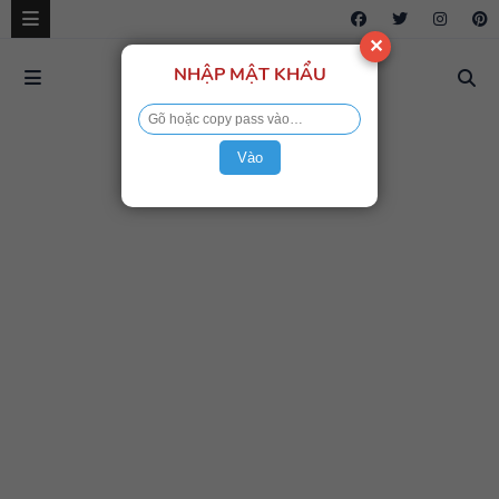
✕
NHẬP MẬT KHẨU
Vào