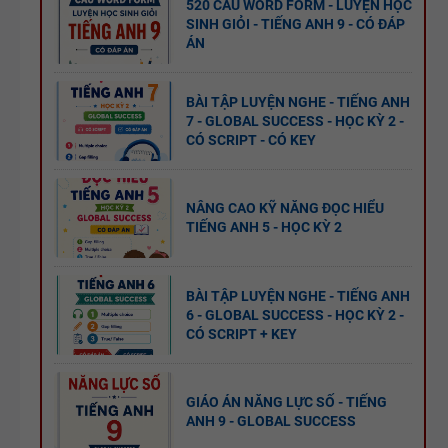
520 CÂU WORD FORM - LUYỆN HỌC
FORM
KỲ 1 - CÓ
SINH GIỎI - TIẾNG ANH 9 - CÓ ĐÁP
THEO TỪNG
ÁN
ĐÁP ÁN
UNIT -
TIẾNG ANH
BÀI TẬP LUYỆN NGHE - TIẾNG ANH
TÓM TẮT
7 - GLOBAL SUCCESS - HỌC KỲ 2 -
7 - GLOBAL
CÓ SCRIPT - CÓ KEY
CÁC
SUCCESS -
CHUYÊN ĐỀ
HỌC KỲ 1 -
NGỮ PHÁP
CÓ ĐÁP ÁN
NÂNG CAO KỸ NĂNG ĐỌC HIỂU
TIẾNG ANH 5 - HỌC KỲ 2
TIẾNG ANH
- PDF AI
SPEAKING
BÀI TẬP LUYỆN NGHE - TIẾNG ANH
TIẾNG ANH
6 - GLOBAL SUCCESS - HỌC KỲ 2 -
CÓ SCRIPT + KEY
3
GIÁO ÁN NĂNG LỰC SỐ - TIẾNG
ANH 9 - GLOBAL SUCCESS
SPEAKING -