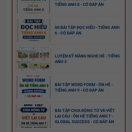
TIẾNG ANH 8 - CÓ ĐÁP ÁN
60 BÀI TẬP ĐỌC HIỂU - TIẾNG ANH
6 - CÓ ĐÁP ÁN
LUYỆN KỸ NĂNG NGHE HÈ - TIẾNG
ANH 3
BÀI TẬP WORD FORM - ÔN HÈ -
TIẾNG ANH 9 - CÓ ĐÁP ÁN
BÀI TẬP CHIA ĐỘNG TỪ VÀ VIẾT
LẠI CÂU - ÔN HÈ TIẾNG ANH 7 -
GLOBAL SUCCESS - CÓ ĐÁP ÁN