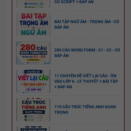
CÓ SCRIPT + ĐÁP ÁN
TIẾNG ANH
11 -
GLOBAL
BÀI TẬP NGỮ ÂM - TRỌNG ÂM - CÓ
BẢNG
SUCCESS -
ĐÁP ÁN
WORD
HỌC KỲ 1 -
FORM
CÓ ĐÁP ÁN
THEO TỪNG
280 CÂU WORD FORM - C1 - C2 - CÓ
ĐÁP ÁN
UNIT -
TIẾNG ANH
BẢNG
10 -
11 CHUYÊN ĐỀ VIẾT LẠI CÂU - ÔN
WORD
GLOBAL
VÀO LỚP 6 - LÝ THUYẾT + BÀI TẬP
+ ĐÁP ÁN
FORM
SUCCESS -
TIẾNG ANH
HỌC KỲ 1 -
8 - GLOBAL
CÓ ĐÁP ÁN
110 CẤU TRÚC TIẾNG ANH QUAN
SUCCESS
TRỌNG
BẢNG
THEO TỪNG
WORD
UNIT - HỌC