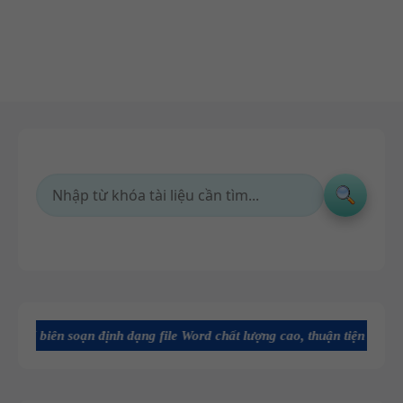
 soạn định dạng file Word chất lượng cao, thuận tiện cho dạy và học 