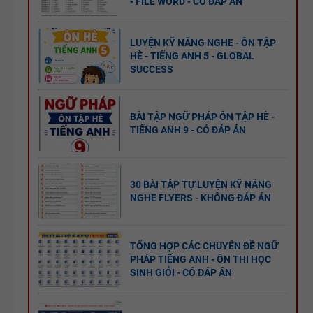
- FILE WORD - CÓ ĐÁP ÁN
LUYỆN KỸ NĂNG NGHE - ÔN TẬP
HÈ - TIẾNG ANH 5 - GLOBAL
SUCCESS
BÀI TẬP NGỮ PHÁP ÔN TẬP HÈ -
TIẾNG ANH 9 - CÓ ĐÁP ÁN
30 BÀI TẬP TỰ LUYỆN KỸ NĂNG
NGHE FLYERS - KHÔNG ĐÁP ÁN
TỔNG HỢP CÁC CHUYÊN ĐỀ NGỮ
PHÁP TIẾNG ANH - ÔN THI HỌC
SINH GIỎI - CÓ ĐÁP ÁN