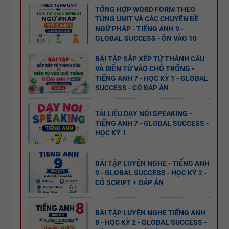
ĐÁP ÁN
TỔNG HỢP WORD FORM THEO
TỪNG UNIT VÀ CÁC CHUYÊN ĐỀ
11 CHUYÊN
NGỮ PHÁP - TIẾNG ANH 9 -
GLOBAL SUCCESS - ÔN VÀO 10
ĐỀ VIẾT LẠI
CÂU - ÔN
BÀI TẬP SẮP XẾP TỪ THÀNH CÂU
VÀ ĐIỀN TỪ VÀO CHỖ TRỐNG -
VÀO LỚP 6
TIẾNG ANH 7 - HỌC KỲ 1 - GLOBAL
- LÝ
SUCCESS - CÓ ĐÁP ÁN
THUYẾT +
TỪ VỰNG
BÀI TẬP +
TÀI LIỆU DẠY NÓI SPEAKING -
TIẾNG ANH 7 - GLOBAL SUCCESS -
VÀ NGỮ
ĐÁP ÁN
HỌC KỲ 1
PHÁP -
TIẾNG ANH
BÀI TẬP LUYỆN NGHE - TIẾNG ANH
6 - HỌC KỲ
9 - GLOBAL SUCCESS - HỌC KỲ 2 -
1 - FILE
CÓ SCRIPT + ĐÁP ÁN
BẢNG
WORD +
WORD
ẢNH MINH
BÀI TẬP LUYỆN NGHE TIẾNG ANH
FORM -
HỌA
8 - HỌC KỲ 2 - GLOBAL SUCCESS -