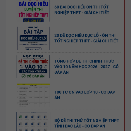
60 BÀI ĐỌC HIỂU ÔN THI TỐT
NGHIỆP THPT - GIẢI CHI TIẾT
20 ĐỀ ĐỌC HIỂU ĐỤC LỖ - ÔN THI
TỐT NGHIỆP THPT - GIẢI CHI TIẾT
TỔNG HỢP ĐỀ THI CHÍNH THỨC
VÀO 10 NĂM HỌC 2026 - 2027 - CÓ
ĐÁP ÁN
100 TỪ ÔN VÀO LỚP 10 - CÓ ĐÁP
ÁN
BỘ ĐỀ THI THỬ TỐT NGHIỆP THPT
TỈNH ĐẮC LẮC - CÓ ĐÁP ÁN