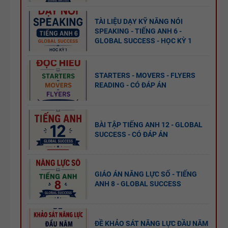
TIẾNG ANH
TÀI LIỆU DẠY KỸ NĂNG NÓI
4 -
SPEAKING - TIẾNG ANH 6 -
CAMBRIDG
GLOBAL SUCCESS - HỌC KỲ 1
E
STARTERS - MOVERS - FLYERS
READING - CÓ ĐÁP ÁN
BÀI TẬP TIẾNG ANH 12 - GLOBAL
SUCCESS - CÓ ĐÁP ÁN
GIÁO ÁN NĂNG LỰC SỐ - TIẾNG
ANH 8 - GLOBAL SUCCESS
ĐỀ KHẢO SÁT NĂNG LỰC ĐẦU NĂM