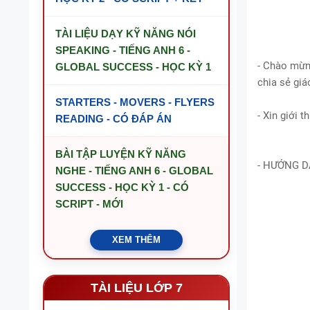
TÀI LIỆU DẠY KỸ NĂNG NÓI
SPEAKING - TIẾNG ANH 6 -
- Chào mừn
GLOBAL SUCCESS - HỌC KỲ 1
chia sẻ giá
STARTERS - MOVERS - FLYERS
- Xin giới
READING - CÓ ĐÁP ÁN
BÀI TẬP LUYỆN KỸ NĂNG
- HƯỚNG D
NGHE - TIẾNG ANH 6 - GLOBAL
SUCCESS - HỌC KỲ 1 - CÓ
SCRIPT - MỚI
XEM THÊM
TÀI LIỆU LỚP 7