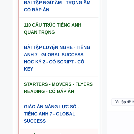
BÀI TẬP NGỮ ÂM - TRỌNG ÂM -
CÓ ĐÁP ÁN
110 CẤU TRÚC TIẾNG ANH
QUAN TRỌNG
BÀI TẬP LUYỆN NGHE - TIẾNG
ANH 7 - GLOBAL SUCCESS -
HỌC KỲ 2 - CÓ SCRIPT - CÓ
KEY
STARTERS - MOVERS - FLYERS
READING - CÓ ĐÁP ÁN
Bài tập đề t
GIÁO ÁN NĂNG LỰC SỐ -
TIẾNG ANH 7 - GLOBAL
SUCCESS