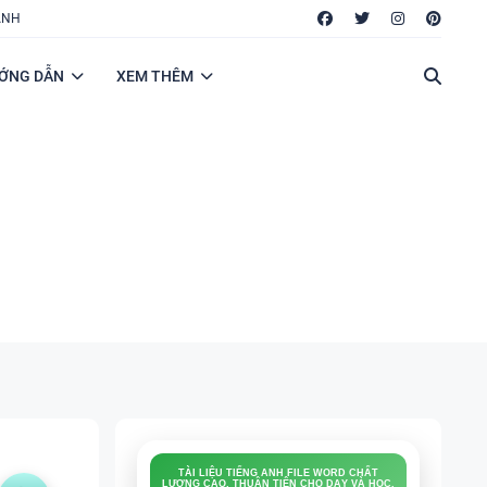
ANH
ỚNG DẪN
XEM THÊM
TÀI LIỆU TIẾNG ANH FILE WORD CHẤT
LƯỢNG CAO, THUẬN TIỆN CHO DẠY VÀ HỌC.