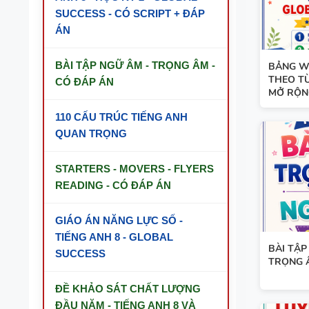
SUCCESS - CÓ SCRIPT + ĐÁP
ÁN
BÀI TẬP NGỮ ÂM - TRỌNG ÂM -
BẢNG W
THEO TỪ
CÓ ĐÁP ÁN
MỞ RỘNG 
110 CẤU TRÚC TIẾNG ANH
QUAN TRỌNG
STARTERS - MOVERS - FLYERS
READING - CÓ ĐÁP ÁN
GIÁO ÁN NĂNG LỰC SỐ -
TIẾNG ANH 8 - GLOBAL
BÀI TẬP
SUCCESS
TRỌNG 
ĐỀ KHẢO SÁT CHẤT LƯỢNG
ĐẦU NĂM - TIẾNG ANH 8 VÀ