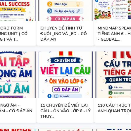
BẢNG WORD FORM THEO TỪ
ORD FORM
CHUYÊN ĐỀ TÍNH TỪ
MINDMAP SPEAK
UNIT - TIẾNG ANH 10 - GLOB
NG UNIT ( CÓ
ĐUÔI _ING VÀ _ED - CÓ
TIẾNG ANH 6 - 
SUCCESS - HỌC KỲ 1 - CÓ ĐÁ
) VÀ T...
ĐÁP ÁN
- GLOBAL...
BẢNG WORD FORM TIẾNG ANH
GLOBAL SUCCESS THEO TỪN
- HỌC KỲ 1 - CÓ ĐÁP ÁN
 NGỮ ÂM -
11 CHUYÊN ĐỀ VIẾT LẠI
110 CẤU TRÚC T
ÂM - CÓ ĐÁP ÁN
CÂU - ÔN VÀO LỚP 6 - LÝ
ANH QUAN TRỌ
BẢNG WORD FORM THEO TỪ
THUY...
UNIT - TIẾNG ANH 7 - GLOBA