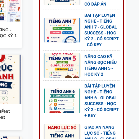
CÓ ĐÁP ÁN
BÀI TẬP LUYỆN
NGHE - TIẾNG
NG
ANH 7 - GLOBAL
ING -
AL
SUCCESS - HỌC
HỌC KỲ 1
P ÁN
KỲ 2 - CÓ SCRIPT
- CÓ KEY
NÂNG CAO KỸ
NĂNG ĐỌC HIỂU
TIẾNG ANH 5 -
 8 -
HỌC KỲ 2
G UNIT
BÀI TẬP LUYỆN
NGHE - TIẾNG
ANH 6 - GLOBAL
SUCCESS - HỌC
KỲ 2 - CÓ SCRIPT
IẾNG
+ KEY
NG
NG
GIÁO ÁN NĂNG
L
LỰC SỐ - TIẾNG