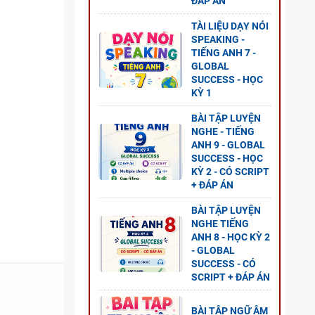
ĐÁP ÁN
ANH 8
S - CÓ
TÀI LIỆU DẠY NÓI
SPEAKING -
TIẾNG ANH 7 -
GLOBAL
SUCCESS - HỌC
KỲ 1
BÀI TẬP LUYỆN
 - CÓ
NGHE - TIẾNG
ANH 9 - GLOBAL
SUCCESS - HỌC
KỲ 2 - CÓ SCRIPT
+ ĐÁP ÁN
BÀI TẬP LUYỆN
NGHE TIẾNG
ANH 8 - HỌC KỲ 2
2 - CÓ
- GLOBAL
SUCCESS - CÓ
SCRIPT + ĐÁP ÁN
BÀI TẬP NGỮ ÂM