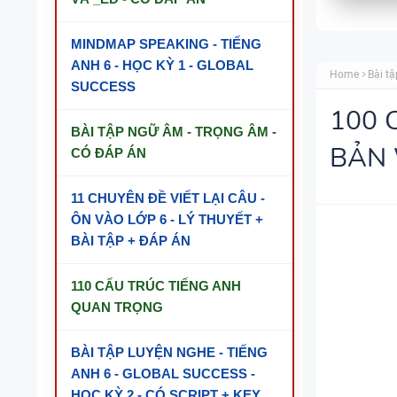
MINDMAP SPEAKING - TIẾNG
ANH 6 - HỌC KỲ 1 - GLOBAL
Home
Bài tậ
SUCCESS
100 
BÀI TẬP NGỮ ÂM - TRỌNG ÂM -
BẢN
CÓ ĐÁP ÁN
11 CHUYÊN ĐỀ VIẾT LẠI CÂU -
ÔN VÀO LỚP 6 - LÝ THUYẾT +
BÀI TẬP + ĐÁP ÁN
110 CẤU TRÚC TIẾNG ANH
QUAN TRỌNG
BÀI TẬP LUYỆN NGHE - TIẾNG
ANH 6 - GLOBAL SUCCESS -
HỌC KỲ 2 - CÓ SCRIPT + KEY