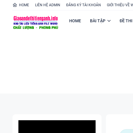
HOME
LIÊN HỆ ADMIN
ĐĂNG KÝ TÀI KHOẢN
GIỚI THIỆU VỀ 
HOME
BÀI TẬP
ĐỀ THI