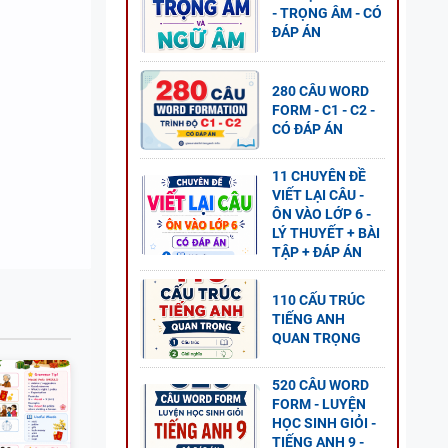
- TRỌNG ÂM - CÓ
ĐÁP ÁN
- ÔN
 TẬP +
280 CÂU WORD
FORM - C1 - C2 -
CÓ ĐÁP ÁN
11 CHUYÊN ĐỀ
VIẾT LẠI CÂU -
UAN
ÔN VÀO LỚP 6 -
LÝ THUYẾT + BÀI
TẬP + ĐÁP ÁN
110 CẤU TRÚC
TIẾNG ANH
QUAN TRỌNG
N HỌC
520 CÂU WORD
Ó ĐÁP
FORM - LUYỆN
HỌC SINH GIỎI -
TIẾNG ANH 9 -