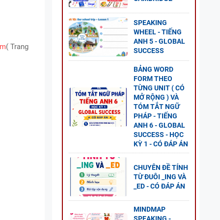
SPEAKING
WHEEL - TIẾNG
ANH 5 - GLOBAL
om
( Trang
SUCCESS
 ANH
BẢNG WORD
ESS
FORM THEO
TỪNG UNIT ( CÓ
MỞ RỘNG ) VÀ
TÓM TẮT NGỮ
PHÁP - TIẾNG
ANH 6 - GLOBAL
O
SUCCESS - HỌC
ĐỀ
KỲ 1 - CÓ ĐÁP ÁN
GLOBAL
CHUYÊN ĐỀ TÍNH
TỪ ĐUÔI _ING VÀ
_ED - CÓ ĐÁP ÁN
 CÂU
MINDMAP
SPEAKING -