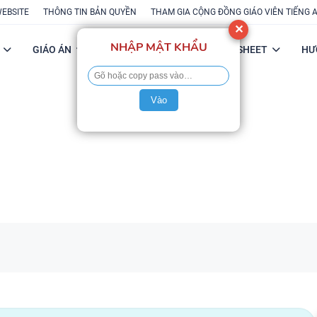
WEBSITE
THÔNG TIN BẢN QUYỀN
THAM GIA CỘNG ĐỒNG GIÁO VIÊN TIẾNG 
✕
NHẬP MẬT KHẨU
GIÁO ÁN
POWERPOINT
FLASH-SHEET
HƯ
Vào