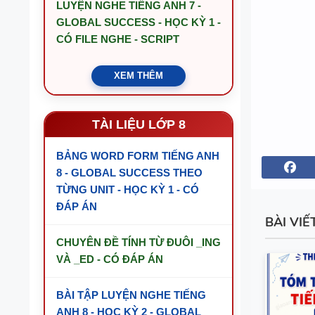
LUYỆN NGHE TIẾNG ANH 7 -
GLOBAL SUCCESS - HỌC KỲ 1 -
CÓ FILE NGHE - SCRIPT
XEM THÊM
TÀI LIỆU LỚP 8
BẢNG WORD FORM TIẾNG ANH
8 - GLOBAL SUCCESS THEO
TỪNG UNIT - HỌC KỲ 1 - CÓ
ĐÁP ÁN
BÀI VIẾ
CHUYÊN ĐỀ TÍNH TỪ ĐUÔI _ING
VÀ _ED - CÓ ĐÁP ÁN
BÀI TẬP LUYỆN NGHE TIẾNG
ANH 8 - HỌC KỲ 2 - GLOBAL