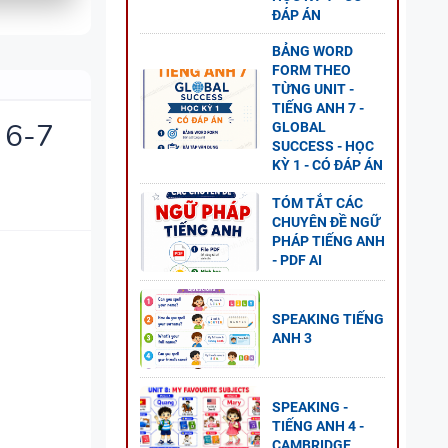
ĐÁP ÁN
BẢNG WORD
FORM THEO
 5 -
TỪNG UNIT -
TIẾNG ANH 7 -
 6-7
GLOBAL
SUCCESS - HỌC
KỲ 1 - CÓ ĐÁP ÁN
TÓM TẮT CÁC
CHUYÊN ĐỀ NGỮ
NG
PHÁP TIẾNG ANH
- PDF AI
GLOBAL
P ÁN
SPEAKING TIẾNG
ANH 3
NG VÀ
SPEAKING -
TIẾNG ANH 4 -
CAMBRIDGE