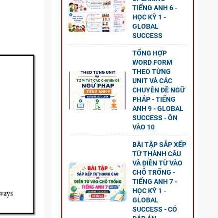
-
TIẾNG ANH 6 -
LOBAL
HỌC KỲ 1 -
GLOBAL
SUCCESS
TỔNG HỢP
WORD FORM
THEO TỪNG
ESS -
UNIT VÀ CÁC
CHUYÊN ĐỀ NGỮ
PHÁP - TIẾNG
ANH 9 - GLOBAL
SUCCESS - ÔN
VÀO 10
G ANH
BÀI TẬP SẮP XẾP
TỪ THÀNH CÂU
 2 -
VÀ ĐIỀN TỪ VÀO
CHỖ TRỐNG -
TIẾNG ANH 7 -
HỌC KỲ 1 -
GLOBAL
SUCCESS - CÓ