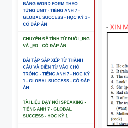
BẢNG WORD FORM THEO
TỪNG UNIT - TIẾNG ANH 7 -
GLOBAL SUCCESS - HỌC KỲ 1 -
CÓ ĐÁP ÁN
-
XIN M
CHUYÊN ĐỀ TÍNH TỪ ĐUÔI _ING
VÀ _ED - CÓ ĐÁP ÁN
BÀI TẬP SẮP XẾP TỪ THÀNH
CÂU VÀ ĐIỀN TỪ VÀO CHỖ
TRỐNG - TIẾNG ANH 7 - HỌC KỲ
1 - GLOBAL SUCCESS - CÓ ĐÁP
ÁN
TÀI LIỆU DẠY NÓI SPEAKING -
TIẾNG ANH 7 - GLOBAL
SUCCESS - HỌC KỲ 1