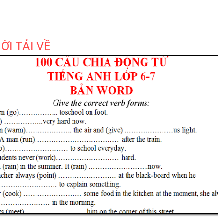
VÀ ĐIỀN TỪ VÀO CHỖ TRỐNG 
TIẾNG ANH 7 - HỌC KỲ 1 - G
SUCCESS - CÓ ĐÁP ÁN
ỜI TẢI VỀ
TÀI LIỆU DẠY NÓI SPEAKING -
TIẾNG ANH 7 - GLOBAL SUCC
HỌC KỲ 1
BÀI TẬP LUYỆN NGHE - TIẾN
9 - GLOBAL SUCCESS - HỌC KỲ
CÓ SCRIPT + ĐÁP ÁN