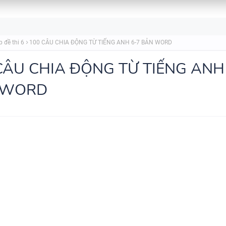
SPEAKING WHEEL - TIẾNG ANH
p đề thi 6
100 CÂU CHIA ĐỘNG TỪ TIẾNG ANH 6-7 BẢN WORD
GLOBAL SUCCESS
CÂU CHIA ĐỘNG TỪ TIẾNG ANH
 WORD
BẢNG WORD FORM THEO TỪ
UNIT ( CÓ MỞ RỘNG ) VÀ TÓM TẮT
NGỮ PHÁP - TIẾNG ANH 6 - 
SUCCESS - HỌC KỲ 1 - CÓ ĐÁ
CHUYÊN ĐỀ TÍNH TỪ ĐUÔI _I
_ED - CÓ ĐÁP ÁN