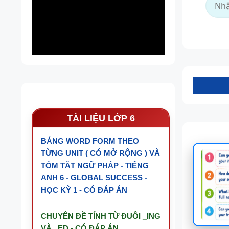
Tài nguyê
TÀI LIỆU LỚP 6
BẢNG WORD FORM THEO
TỪNG UNIT ( CÓ MỞ RỘNG ) VÀ
TÓM TẮT NGỮ PHÁP - TIẾNG
ANH 6 - GLOBAL SUCCESS -
HỌC KỲ 1 - CÓ ĐÁP ÁN
CHUYÊN ĐỀ TÍNH TỪ ĐUÔI _ING
VÀ _ED - CÓ ĐÁP ÁN