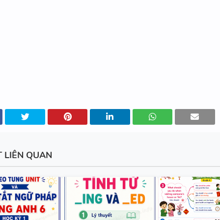
11 CHUYÊN ĐỀ VIẾT LẠI CÂU 
VÀO LỚP 6 - LÝ THUYẾT + BÀI
ĐÁP ÁN
110 CẤU TRÚC TIẾNG ANH Q
TRỌNG
T LIÊN QUAN
520 CÂU WORD FORM - LUYỆ
SINH GIỎI - TIẾNG ANH 9 - C
ÁN