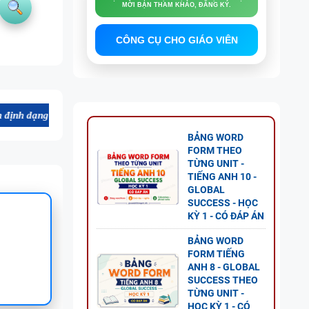
MỜI BẠN THAM KHẢO, ĐĂNG KÝ.
CÔNG CỤ CHO GIÁO VIÊN
le Word chất lượng cao, thuận tiện cho dạy và học tiếng Anh. Mời bạn
BẢNG WORD
FORM THEO
TỪNG UNIT -
TIẾNG ANH 10 -
GLOBAL
SUCCESS - HỌC
KỲ 1 - CÓ ĐÁP ÁN
BẢNG WORD
FORM TIẾNG
ANH 8 - GLOBAL
SUCCESS THEO
TỪNG UNIT -
HỌC KỲ 1 - CÓ