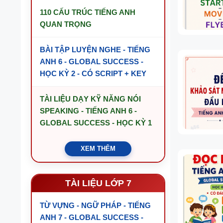
110 CẤU TRÚC TIẾNG ANH
QUAN TRỌNG
BÀI TẬP LUYỆN NGHE - TIẾNG
ANH 6 - GLOBAL SUCCESS -
HỌC KỲ 2 - CÓ SCRIPT + KEY
TÀI LIỆU DẠY KỸ NĂNG NÓI
SPEAKING - TIẾNG ANH 6 -
GLOBAL SUCCESS - HỌC KỲ 1
XEM THÊM
TÀI LIỆU LỚP 7
TỪ VỰNG - NGỮ PHÁP - TIẾNG
ANH 7 - GLOBAL SUCCESS -