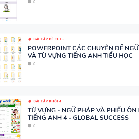
0
BÀI TẬP LUYỆN NGHE TIẾNG 
- HỌC KỲ 2 - GLOBAL SUCCES
SCRIPT + ĐÁP ÁN
BÀI TẬP ĐỀ THI 5
POWERPOINT CÁC CHUYÊN ĐỀ NGỮ
VÀ TỪ VỰNG TIẾNG ANH TIỂU HỌC
0
TỪ VỰNG - NGỮ PHÁP - TIẾN
7 - GLOBAL SUCCESS - HỌC K
BÀI TẬP KHỐI 4
TỪ VỰNG - NGỮ PHÁP VÀ PHIẾU ÔN
GIÁO ÁN THAM KHẢO - TIẾN
TIẾNG ANH 4 - GLOBAL SUCCESS
10 - GLOBAL SUCCESS - CÓ T
0
HỢP NĂNG LỰC SỐ - CẢ NĂM