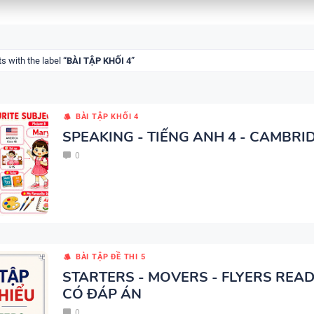
BẢNG WORD FORM THEO TỪ
UNIT - TIẾNG ANH 10 - GLOB
s with the label
BÀI TẬP KHỐI 4
SUCCESS - HỌC KỲ 1 - CÓ ĐÁ
BÀI TẬP KHỐI 4
SPEAKING - TIẾNG ANH 4 - CAMBRI
BẢNG WORD FORM TIẾNG ANH
0
GLOBAL SUCCESS THEO TỪN
- HỌC KỲ 1 - CÓ ĐÁP ÁN
BẢNG WORD FORM THEO TỪ
BÀI TẬP ĐỀ THI 5
UNIT - TIẾNG ANH 7 - GLOBA
STARTERS - MOVERS - FLYERS READ
CÓ ĐÁP ÁN
SUCCESS - HỌC KỲ 1 - CÓ ĐÁ
0