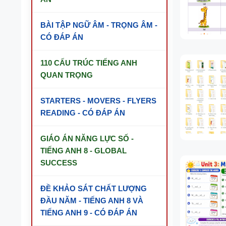
BÀI TẬP NGỮ ÂM - TRỌNG ÂM -
CÓ ĐÁP ÁN
110 CẤU TRÚC TIẾNG ANH
QUAN TRỌNG
STARTERS - MOVERS - FLYERS
READING - CÓ ĐÁP ÁN
GIÁO ÁN NĂNG LỰC SỐ -
TIẾNG ANH 8 - GLOBAL
SUCCESS
ĐỀ KHẢO SÁT CHẤT LƯỢNG
ĐẦU NĂM - TIẾNG ANH 8 VÀ
TIẾNG ANH 9 - CÓ ĐÁP ÁN