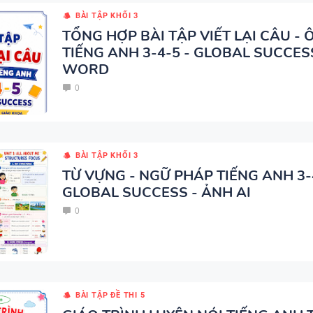
_ED - CÓ ĐÁP ÁN
BÀI TẬP KHỐI 3
TỔNG HỢP BÀI TẬP VIẾT LẠI CÂU - Ô
TIẾNG ANH 3-4-5 - GLOBAL SUCCESS
WORD
0
MINDMAP SPEAKING - TIẾNG
6 - HỌC KỲ 1 - GLOBAL SUCC
BÀI TẬP KHỐI 3
TỪ VỰNG - NGỮ PHÁP TIẾNG ANH 3-
GLOBAL SUCCESS - ẢNH AI
TỔNG HỢP WORD FORM THE
0
TỪNG UNIT VÀ CÁC CHUYÊN 
NGỮ PHÁP - TIẾNG ANH 9 - 
SUCCESS - ÔN VÀO 10
BÀI TẬP ĐỀ THI 5