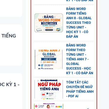
KỲ 1 - CÓ ĐÁP ÁN
BẢNG WORD
FORM TIẾNG
ANH 8 - GLOBAL
GỮ
SUCCESS THEO
TỪNG UNIT -
HỌC KỲ 1 - CÓ
 TIẾNG
ĐÁP ÁN
BẢNG WORD
FORM THEO
TỪNG UNIT -
TIẾNG ANH 7 -
GLOBAL
SUCCESS - HỌC
KỲ 1 - CÓ ĐÁP ÁN
TÓM TẮT CÁC
C KỲ 1 -
CHUYÊN ĐỀ NGỮ
PHÁP TIẾNG ANH
- PDF AI