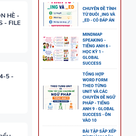
CHUYÊN ĐỀ TÍNH
N HÈ -
TỪ ĐUÔI _ING VÀ
_ED - CÓ ĐÁP ÁN
 - FILE
MINDMAP
SPEAKING -
 ANH
TIẾNG ANH 6 -
HỌC KỲ 1 -
ESS
GLOBAL
SUCCESS
TỔNG HỢP
4-5 -
WORD FORM
THEO TỪNG
O
UNIT VÀ CÁC
CHUYÊN ĐỀ NGỮ
ĐỀ
PHÁP - TIẾNG
GLOBAL
ANH 9 - GLOBAL
SUCCESS - ÔN
VÀO 10
BÀI TẬP SẮP XẾP