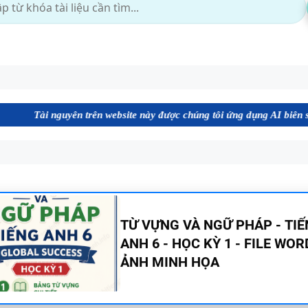
guyên trên website này được chúng tôi ứng dụng AI biên soạn định dạn
BẢNG WORD FORM - TIẾNG A
- GLOBAL SUCCESS - HỌC KỲ 
ĐÁP ÁN