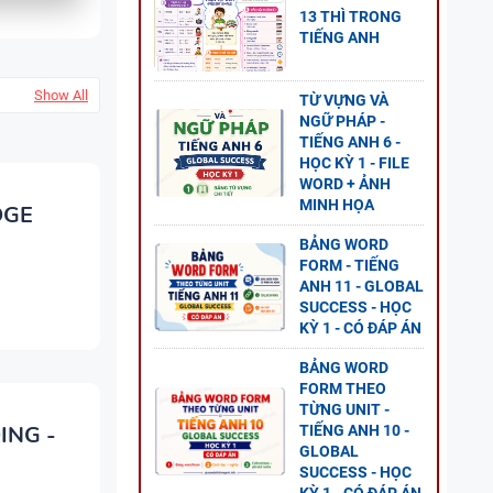
13 THÌ TRONG
TIẾNG ANH
NG
AL
Show All
TỪ VỰNG VÀ
P ÁN
NGỮ PHÁP -
TIẾNG ANH 6 -
HỌC KỲ 1 - FILE
WORD + ẢNH
MINH HỌA
DGE
 8 -
BẢNG WORD
G UNIT
FORM - TIẾNG
ANH 11 - GLOBAL
SUCCESS - HỌC
KỲ 1 - CÓ ĐÁP ÁN
BẢNG WORD
FORM THEO
NG
TỪNG UNIT -
L
ING -
TIẾNG ANH 10 -
GLOBAL
P ÁN
SUCCESS - HỌC