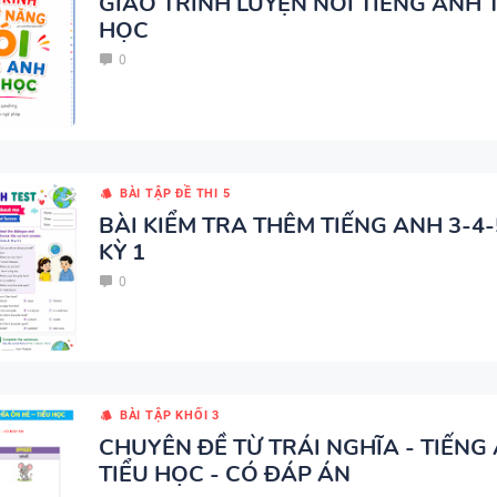
GIÁO TRÌNH LUYỆN NÓI TIẾNG ANH 
BÀI TẬP SẮP XẾP TỪ THÀNH
HỌC
VÀ ĐIỀN TỪ VÀO CHỖ TRỐNG 
0
TIẾNG ANH 7 - HỌC KỲ 1 - G
SUCCESS - CÓ ĐÁP ÁN
TÀI LIỆU DẠY NÓI SPEAKING -
BÀI TẬP ĐỀ THI 5
TIẾNG ANH 7 - GLOBAL SUCC
BÀI KIỂM TRA THÊM TIẾNG ANH 3-4-
KỲ 1
HỌC KỲ 1
0
BÀI TẬP LUYỆN NGHE - TIẾN
9 - GLOBAL SUCCESS - HỌC KỲ
BÀI TẬP KHỐI 3
CÓ SCRIPT + ĐÁP ÁN
CHUYÊN ĐỀ TỪ TRÁI NGHĨA - TIẾNG
TIỂU HỌC - CÓ ĐÁP ÁN