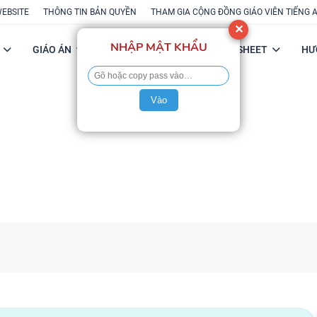
WEBSITE
THÔNG TIN BẢN QUYỀN
THAM GIA CỘNG ĐỒNG GIÁO VIÊN TIẾNG 
✕
NHẬP MẬT KHẨU
GIÁO ÁN
POWERPOINT
FLASH-SHEET
HƯ
Vào