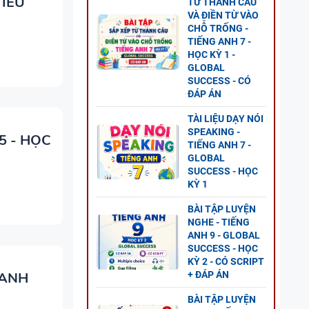
TIỂU
TỪ THÀNH CÂU
 CÂU
VÀ ĐIỀN TỪ VÀO
-
CHỖ TRỐNG -
TIẾNG ANH 7 -
LOBAL
HỌC KỲ 1 -
GLOBAL
SUCCESS - CÓ
ĐÁP ÁN
TÀI LIỆU DẠY NÓI
SPEAKING -
ESS -
5 - HỌC
TIẾNG ANH 7 -
GLOBAL
SUCCESS - HỌC
KỲ 1
BÀI TẬP LUYỆN
NGHE - TIẾNG
G ANH
ANH 9 - GLOBAL
 2 -
SUCCESS - HỌC
KỲ 2 - CÓ SCRIPT
 ANH
+ ĐÁP ÁN
BÀI TẬP LUYỆN