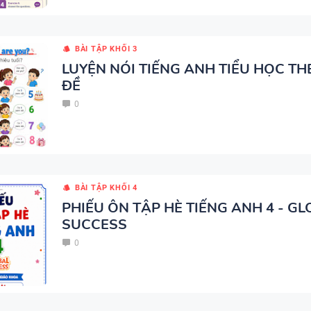
BÀI TẬP KHỐI 3
LUYỆN NÓI TIẾNG ANH TIỂU HỌC T
ĐỀ
SPEAKING WHEEL - TIẾNG ANH
GLOBAL SUCCESS
0
BẢNG WORD FORM THEO TỪ
BÀI TẬP KHỐI 4
UNIT ( CÓ MỞ RỘNG ) VÀ TÓM TẮT
PHIẾU ÔN TẬP HÈ TIẾNG ANH 4 - G
SUCCESS
NGỮ PHÁP - TIẾNG ANH 6 - 
SUCCESS - HỌC KỲ 1 - CÓ ĐÁ
0
CHUYÊN ĐỀ TÍNH TỪ ĐUÔI _I