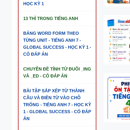
HỌC KỲ 1
13 THÌ TRONG TIẾNG ANH
BẢNG WORD FORM THEO
TỪNG UNIT - TIẾNG ANH 7 -
GLOBAL SUCCESS - HỌC KỲ 1 -
CÓ ĐÁP ÁN
CHUYÊN ĐỀ TÍNH TỪ ĐUÔI _ING
VÀ _ED - CÓ ĐÁP ÁN
BÀI TẬP SẮP XẾP TỪ THÀNH
CÂU VÀ ĐIỀN TỪ VÀO CHỖ
TRỐNG - TIẾNG ANH 7 - HỌC KỲ
1 - GLOBAL SUCCESS - CÓ ĐÁP
ÁN