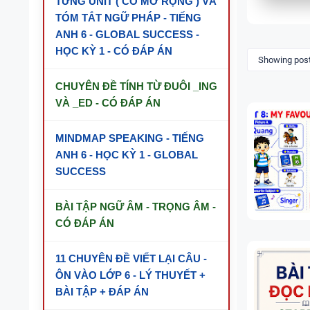
TỪNG UNIT ( CÓ MỞ RỘNG ) VÀ
TÓM TẮT NGỮ PHÁP - TIẾNG
ANH 6 - GLOBAL SUCCESS -
HỌC KỲ 1 - CÓ ĐÁP ÁN
Showing post
CHUYÊN ĐỀ TÍNH TỪ ĐUÔI _ING
VÀ _ED - CÓ ĐÁP ÁN
MINDMAP SPEAKING - TIẾNG
ANH 6 - HỌC KỲ 1 - GLOBAL
SUCCESS
BÀI TẬP NGỮ ÂM - TRỌNG ÂM -
CÓ ĐÁP ÁN
11 CHUYÊN ĐỀ VIẾT LẠI CÂU -
ÔN VÀO LỚP 6 - LÝ THUYẾT +
BÀI TẬP + ĐÁP ÁN