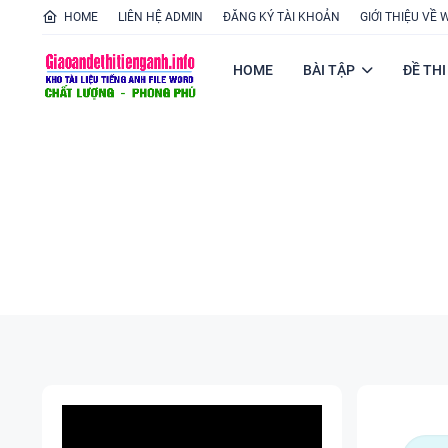
HOME
LIÊN HỆ ADMIN
ĐĂNG KÝ TÀI KHOẢN
GIỚI THIỆU VỀ 
HOME
BÀI TẬP
ĐỀ THI