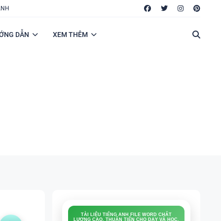
ANH
ỚNG DẪN
XEM THÊM
TÀI LIỆU TIẾNG ANH FILE WORD CHẤT
LƯỢNG CAO, THUẬN TIỆN CHO DẠY VÀ HỌC.