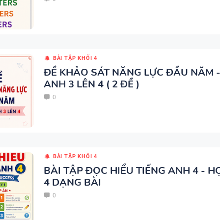
TÓM TẮT CÁC CHUYÊN ĐỀ N
PHÁP TIẾNG ANH - PDF AI
BÀI TẬP KHỐI 4
ĐỀ KHẢO SÁT NĂNG LỰC ĐẦU NĂM -
ANH 3 LÊN 4 ( 2 ĐỀ )
0
SPEAKING TIẾNG ANH 3
BÀI TẬP KHỐI 4
BÀI TẬP ĐỌC HIỂU TIẾNG ANH 4 - HỌ
4 DẠNG BÀI
0
SPEAKING - TIẾNG ANH 4 -
CAMBRIDGE