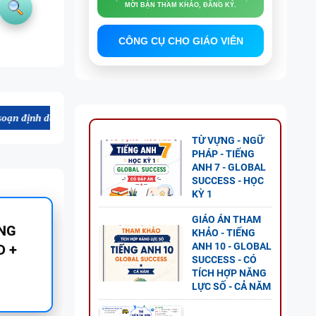
MỜI BẠN THAM KHẢO, ĐĂNG KÝ.
CÔNG CỤ CHO GIÁO VIÊN
g file Word chất lượng cao, thuận tiện cho dạy và học tiếng Anh. Mời
TỪ VỰNG - NGỮ
PHÁP - TIẾNG
ANH 7 - GLOBAL
SUCCESS - HỌC
KỲ 1
GIÁO ÁN THAM
NH 11
KHẢO - TIẾNG
ANH 10 - GLOBAL
1 - CÓ
SUCCESS - CÓ
TÍCH HỢP NĂNG
LỰC SỐ - CẢ NĂM