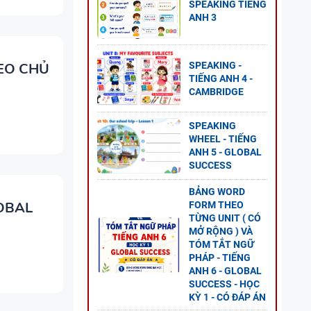
SPEAKING TIẾNG
ANH 3
SPEAKING -
HEO CHỦ
TIẾNG ANH 4 -
 5 -
CAMBRIDGE
SPEAKING
WHEEL - TIẾNG
ANH 5 - GLOBAL
SUCCESS
NG
BẢNG WORD
LOBAL
FORM THEO
TỪNG UNIT ( CÓ
GLOBAL
MỞ RỘNG ) VÀ
P ÁN
TÓM TẮT NGỮ
PHÁP - TIẾNG
ANH 6 - GLOBAL
SUCCESS - HỌC
KỲ 1 - CÓ ĐÁP ÁN
NG VÀ