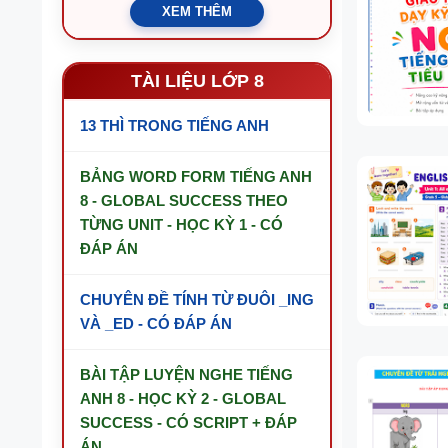
XEM THÊM
TÀI LIỆU LỚP 8
13 THÌ TRONG TIẾNG ANH
BẢNG WORD FORM TIẾNG ANH
8 - GLOBAL SUCCESS THEO
TỪNG UNIT - HỌC KỲ 1 - CÓ
ĐÁP ÁN
CHUYÊN ĐỀ TÍNH TỪ ĐUÔI _ING
VÀ _ED - CÓ ĐÁP ÁN
BÀI TẬP LUYỆN NGHE TIẾNG
ANH 8 - HỌC KỲ 2 - GLOBAL
SUCCESS - CÓ SCRIPT + ĐÁP
ÁN