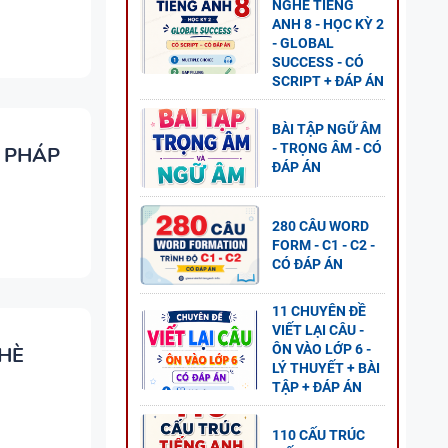
NGHE TIẾNG
ANH 8 - HỌC KỲ 2
ANH 8
- GLOBAL
SUCCESS - CÓ
S - CÓ
SCRIPT + ĐÁP ÁN
BÀI TẬP NGỮ ÂM
- TRỌNG ÂM - CÓ
 PHÁP
ĐÁP ÁN
G ANH
280 CÂU WORD
Ỳ 1
FORM - C1 - C2 -
CÓ ĐÁP ÁN
11 CHUYÊN ĐỀ
VIẾT LẠI CÂU -
ÔN VÀO LỚP 6 -
 HÈ
G ANH
LÝ THUYẾT + BÀI
TẬP + ĐÁP ÁN
ÍCH
110 CẤU TRÚC