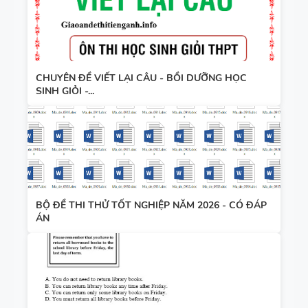
CHUYÊN ĐỀ VIẾT LẠI CÂU - BỒI DƯỠNG HỌC
SINH GIỎI -...
BỘ ĐỀ THI THỬ TỐT NGHIỆP NĂM 2026 - CÓ ĐÁP
ÁN