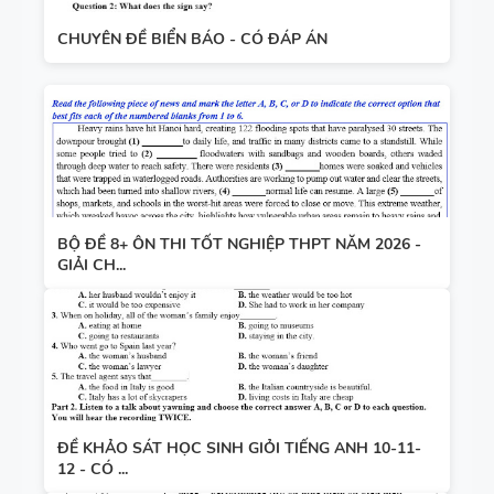
CHUYÊN ĐỀ BIỂN BÁO - CÓ ĐÁP ÁN
BỘ ĐỀ 8+ ÔN THI TỐT NGHIỆP THPT NĂM 2026 -
GIẢI CH...
ĐỀ KHẢO SÁT HỌC SINH GIỎI TIẾNG ANH 10-11-
12 - CÓ ...