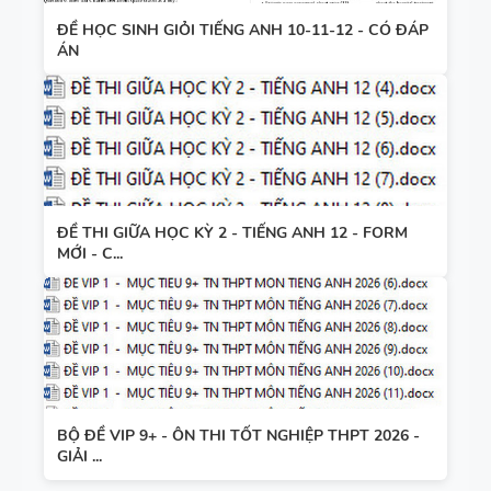
ĐỀ HỌC SINH GIỎI TIẾNG ANH 10-11-12 - CÓ ĐÁP
ÁN
ĐỀ THI GIỮA HỌC KỲ 2 - TIẾNG ANH 12 - FORM
MỚI - C...
BỘ ĐỀ VIP 9+ - ÔN THI TỐT NGHIỆP THPT 2026 -
GIẢI ...