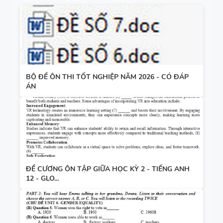
BỘ ĐỀ ÔN THI TỐT NGHIỆP NĂM 2026 - CÓ ĐÁP
ÁN
ĐỀ CƯƠNG ÔN TẬP GIỮA HỌC KỲ 2 - TIẾNG ANH
12 - GLO...