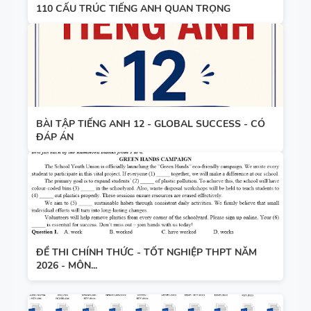
110 CẤU TRÚC TIẾNG ANH QUAN TRỌNG
KHẢO -
TIẾNG ANH
10 -
GLOBAL
13 THÌ
SUCCESS -
TRONG
CÓ TÍCH
TIẾNG ANH
HỢP NĂNG
BÀI TẬP TIẾNG ANH 12 - GLOBAL SUCCESS - CÓ
ĐÁP ÁN
LỰC SỐ -
CẢ NĂM
TỪ VỰNG
VÀ NGỮ
PHÁP -
TIẾNG ANH
ĐỀ THI CHÍNH THỨC - TỐT NGHIỆP THPT NĂM
2026 - MÔN...
6 - HỌC KỲ
1 - FILE
BẢNG
WORD +