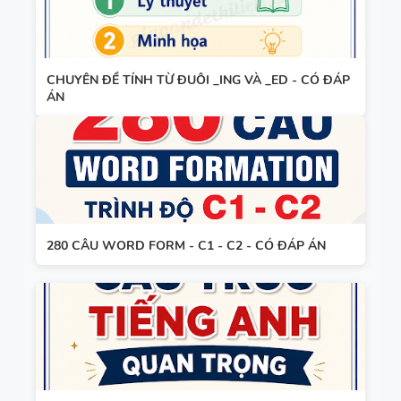
TIẾNG ANH
9 - GLOBAL
SUCCESS -
TỪ VỰNG -
CHUYÊN ĐỀ TÍNH TỪ ĐUÔI _ING VÀ _ED - CÓ ĐÁP
HỌC KỲ 2 -
ÁN
NGỮ PHÁP
CÓ SCRIPT
- TIẾNG
+ ĐÁP ÁN
ANH 8 -
GLOBAL
SUCCESS -
TỪ VỰNG -
HỌC KỲ 1
280 CÂU WORD FORM - C1 - C2 - CÓ ĐÁP ÁN
NGỮ PHÁP
- TIẾNG
ANH 7 -
GLOBAL
SUCCESS -
GIÁO ÁN
HỌC KỲ 1
THAM