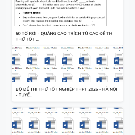
50 TỜ RƠI - QUẢNG CÁO TRÍCH TỪ CÁC ĐỀ THI
THỬ TỐT ...
BỘ ĐỀ THI THỬ TỐT NGHIỆP THPT 2026 - HÀ NỘI
- TUYỂ...