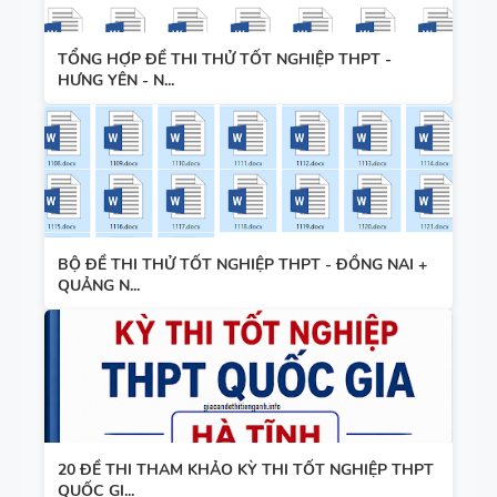
TỔNG HỢP ĐỀ THI THỬ TỐT NGHIỆP THPT -
HƯNG YÊN - N...
BỘ ĐỀ THI THỬ TỐT NGHIỆP THPT - ĐỒNG NAI +
QUẢNG N...
20 ĐỀ THI THAM KHẢO KỲ THI TỐT NGHIỆP THPT
QUỐC GI...