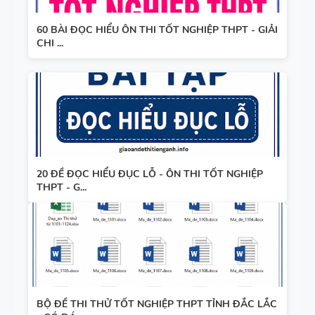
60 BÀI ĐỌC HIỂU ÔN THI TỐT NGHIỆP THPT - GIẢI
CHI ...
20 ĐỀ ĐỌC HIỂU ĐỤC LỖ - ÔN THI TỐT NGHIỆP
THPT - G...
BỘ ĐỀ THI THỬ TỐT NGHIỆP THPT TỈNH ĐẮC LẮC