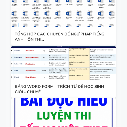
WORD
ẢNH MINH
FORM -
HỌA
TIẾNG ANH
11 -
TỔNG HỢP CÁC CHUYÊN ĐỀ NGỮ PHÁP TIẾNG
GLOBAL
ANH - ÔN THI...
SUCCESS -
HỌC KỲ 1 -
CÓ ĐÁP ÁN
BẢNG WORD FORM - TRÍCH TỪ ĐỀ HỌC SINH
GIỎI - CHUYÊ...