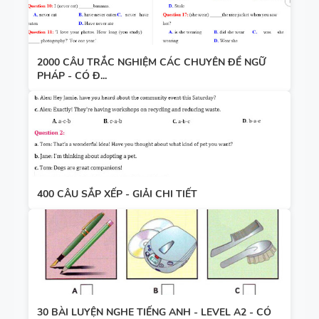
2000 CÂU TRẮC NGHIỆM CÁC CHUYÊN ĐỀ NGỮ
PHÁP - CÓ Đ...
400 CÂU SẮP XẾP - GIẢI CHI TIẾT
30 BÀI LUYỆN NGHE TIẾNG ANH - LEVEL A2 - CÓ