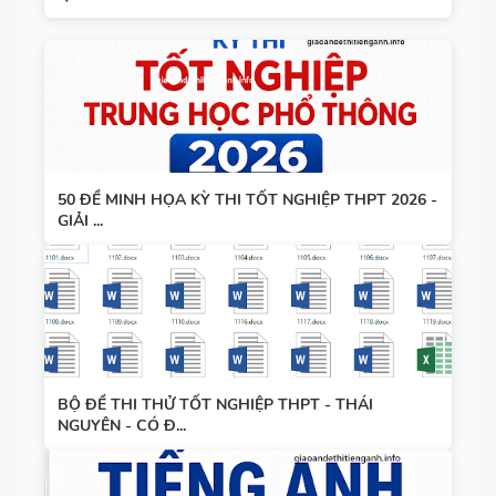
50 ĐỀ MINH HỌA KỲ THI TỐT NGHIỆP THPT 2026 -
GIẢI ...
BỘ ĐỀ THI THỬ TỐT NGHIỆP THPT - THÁI
NGUYÊN - CÓ Đ...