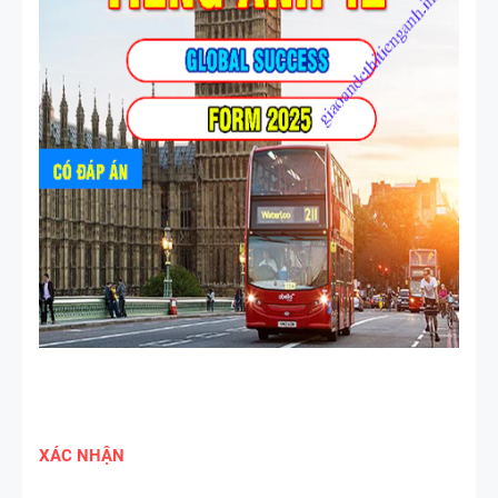
TIẾNG ANH
4 -
CAMBRIDG
E
SPEAKING
WHEEL -
TIẾNG ANH
5 - GLOBAL
SUCCESS
BẢNG
WORD
FORM
THEO TỪNG
XÁC NHẬN
UNIT ( CÓ