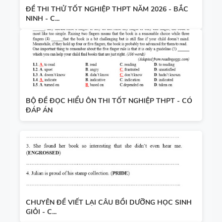
ĐỀ THI THỬ TỐT NGHIỆP THPT NĂM 2026 - BẮC
NINH - C...
BỘ ĐỀ ĐỌC HIỂU ÔN THI TỐT NGHIỆP THPT - CÓ
ĐÁP ÁN
CHUYÊN ĐỀ VIẾT LẠI CÂU BỒI DƯỠNG HỌC SINH
GIỎI - C...