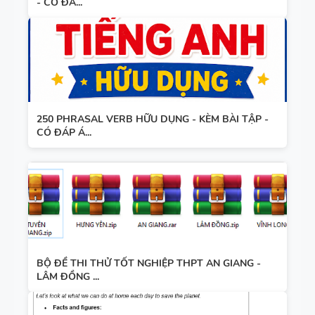
- CÓ ĐÁ...
250 PHRASAL VERB HỮU DỤNG - KÈM BÀI TẬP -
CÓ ĐÁP Á...
BỘ ĐỀ THI THỬ TỐT NGHIỆP THPT AN GIANG -
LÂM ĐỒNG ...