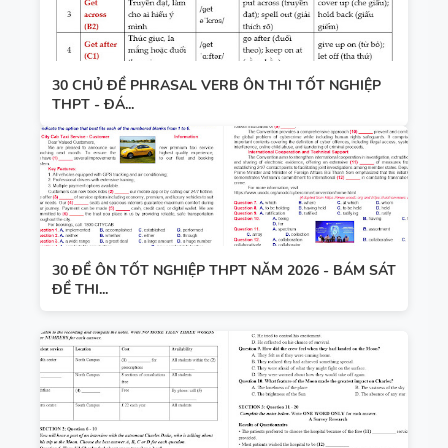
30 CHỦ ĐỀ PHRASAL VERB ÔN THI TỐT NGHIỆP
THPT - ĐÁ...
30 ĐỀ ÔN TỐT NGHIỆP THPT NĂM 2026 - BÁM SÁT
ĐỀ THI...