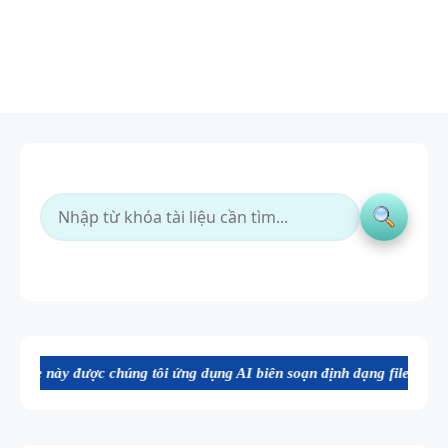
 chúng tôi ứng dụng AI biên soạn định dạng file Word chất lượng cao,