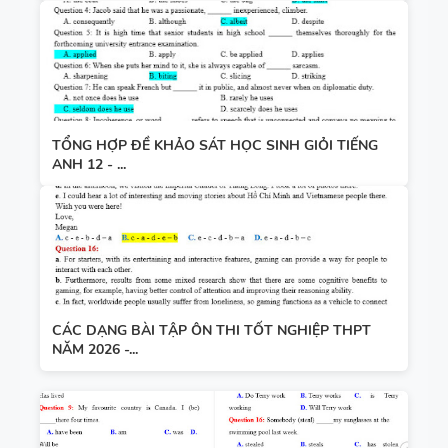
TỔNG HỢP ĐỀ KHẢO SÁT HỌC SINH GIỎI TIẾNG
ANH 12 - ...
CÁC DẠNG BÀI TẬP ÔN THI TỐT NGHIỆP THPT
NĂM 2026 -...