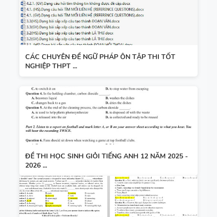
CÁC CHUYÊN ĐỀ NGỮ PHÁP ÔN TẬP THI TỐT
NGHIỆP THPT ...
ĐỀ THI HỌC SINH GIỎI TIẾNG ANH 12 NĂM 2025 -
2026 ...