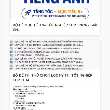
BỘ ĐỀ MỤC TIÊU 9+ TỐT NGHIỆP THPT 2026 - GIẢI
CH...
BỘ ĐỀ THI THỬ CHỌN LỌC KỲ THI TỐT NGHIỆP
THPT CÁC ...