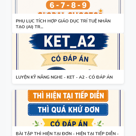
PHỤ LỤC TÍCH HỢP GIÁO DỤC TRÍ TUỆ NHÂN
TẠO (AI) TR...
LUYỆN KỸ NĂNG NGHE - KET - A2 - CÓ ĐÁP ÁN
BÀI TẬP THÌ HIỆN TẠI ĐƠN - HIỆN TẠI TIẾP DIỄN -