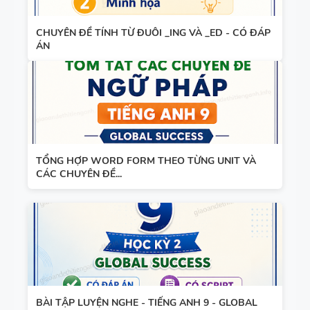
TIẾNG ANH
6 - HỌC KỲ
CHUYÊN ĐỀ TÍNH TỪ ĐUÔI _ING VÀ _ED - CÓ ĐÁP
1 - FILE
ÁN
BẢNG
WORD +
WORD
ẢNH MINH
FORM -
HỌA
TIẾNG ANH
11 -
GLOBAL
TỔNG HỢP WORD FORM THEO TỪNG UNIT VÀ
BẢNG
SUCCESS -
CÁC CHUYÊN ĐỀ...
WORD
HỌC KỲ 1 -
FORM
CÓ ĐÁP ÁN
THEO TỪNG
UNIT -
TIẾNG ANH
BẢNG
10 -
WORD
BÀI TẬP LUYỆN NGHE - TIẾNG ANH 9 - GLOBAL
GLOBAL