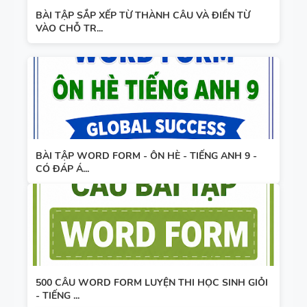
BÀI TẬP SẮP XẾP TỪ THÀNH CÂU VÀ ĐIỀN TỪ
VÀO CHỖ TR...
BÀI TẬP WORD FORM - ÔN HÈ - TIẾNG ANH 9 -
CÓ ĐÁP Á...
500 CÂU WORD FORM LUYỆN THI HỌC SINH GIỎI
- TIẾNG ...