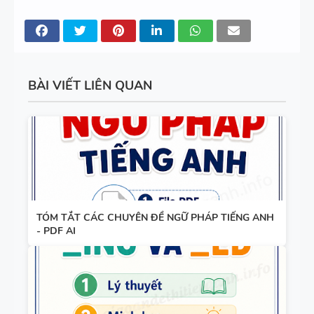
ÁN
280 CÂU
WORD
FORM - C1
BÀI VIẾT LIÊN QUAN
- C2 - CÓ
ĐÁP ÁN
11 CHUYÊN
ĐỀ VIẾT LẠI
CÂU - ÔN
VÀO LỚP 6
TÓM TẮT CÁC CHUYÊN ĐỀ NGỮ PHÁP TIẾNG ANH
- LÝ
- PDF AI
THUYẾT +
TỪ VỰNG
BÀI TẬP +
VÀ NGỮ
ĐÁP ÁN
PHÁP -