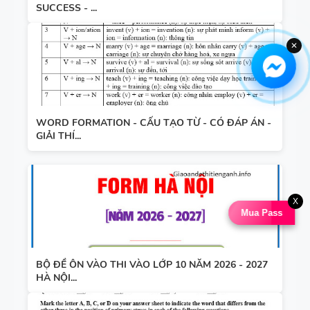
SUCCESS - ...
✕
WORD FORMATION - CẤU TẠO TỪ - CÓ ĐÁP ÁN -
GIẢI THÍ...
X
Mua Pass
BỘ ĐỀ ÔN VÀO THI VÀO LỚP 10 NĂM 2026 - 2027
HÀ NỘI...