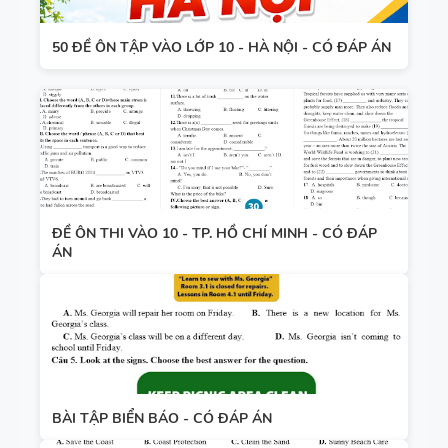
50 ĐỀ ÔN TẬP VÀO LỚP 10 - HÀ NỘI - CÓ ĐÁP ÁN
ĐỀ ÔN THI VÀO 10 - TP. HỒ CHÍ MINH - CÓ ĐÁP
ÁN
BÀI TẬP BIỂN BÁO - CÓ ĐÁP ÁN