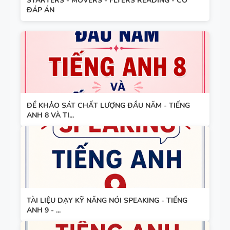
STARTERS - MOVERS - FLYERS READING - CÓ
ĐÁP ÁN
ĐỀ KHẢO SÁT CHẤT LƯỢNG ĐẦU NĂM - TIẾNG
ANH 8 VÀ TI...
TÀI LIỆU DẠY KỸ NĂNG NÓI SPEAKING - TIẾNG
ANH 9 - ...