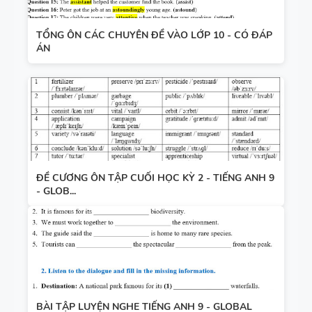
TỔNG ÔN CÁC CHUYÊN ĐỀ VÀO LỚP 10 - CÓ ĐÁP
ÁN
ĐỀ CƯƠNG ÔN TẬP CUỐI HỌC KỲ 2 - TIẾNG ANH 9
- GLOB...
BÀI TẬP LUYỆN NGHE TIẾNG ANH 9 - GLOBAL