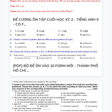
ĐỀ CƯƠNG ÔN TẬP CUỐI HỌC KỲ 2 - TIẾNG ANH 9
- CÓ F...
[PDF] BỘ ĐỀ ÔN VÀO 10 FORM MỚI - THÀNH PHỐ
HỒ CHÍ ...