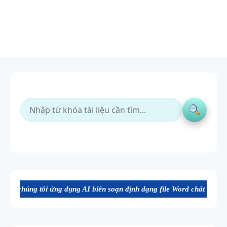
g dụng AI biên soạn định dạng file Word chất lượng cao, thuận tiện c