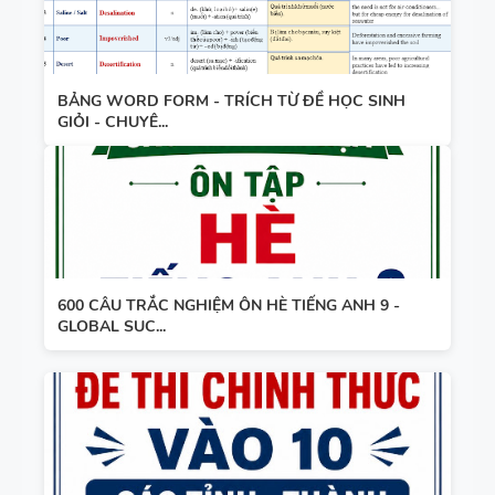
BẢNG WORD FORM - TRÍCH TỪ ĐỀ HỌC SINH
GIỎI - CHUYÊ...
600 CÂU TRẮC NGHIỆM ÔN HÈ TIẾNG ANH 9 -
GLOBAL SUC...