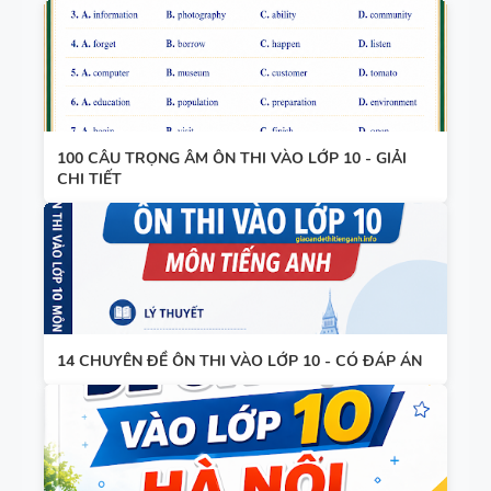
100 CÂU TRỌNG ÂM ÔN THI VÀO LỚP 10 - GIẢI
CHI TIẾT
14 CHUYÊN ĐỀ ÔN THI VÀO LỚP 10 - CÓ ĐÁP ÁN