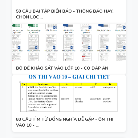
50 CÂU BÀI TẬP BIỂN BÁO - THÔNG BÁO HAY,
CHỌN LỌC ...
BỘ ĐỀ KHẢO SÁT VÀO LỚP 10 - CÓ ĐÁP ÁN
80 CÂU TÌM TỪ ĐỒNG NGHĨA DỄ GẶP - ÔN THI
VÀO 10 - ...