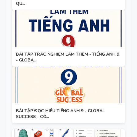
QU...
BÀI TẬP TRÁC NGHIỆM LÀM THÊM - TIẾNG ANH 9
- GLOBA...
BÀI TẬP ĐỌC HIỂU TIẾNG ANH 9 - GLOBAL
SUCCESS - CÓ...