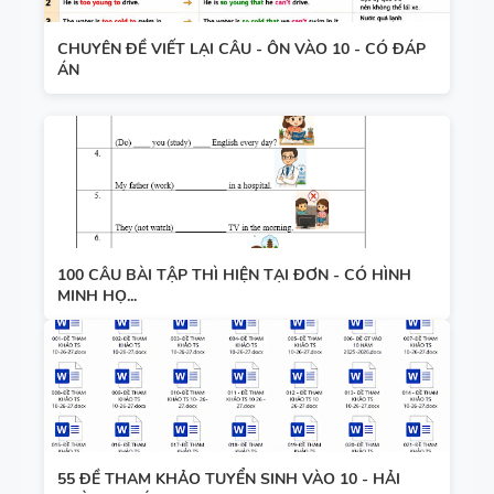
CHUYÊN ĐỀ VIẾT LẠI CÂU - ÔN VÀO 10 - CÓ ĐÁP
ÁN
100 CÂU BÀI TẬP THÌ HIỆN TẠI ĐƠN - CÓ HÌNH
MINH HỌ...
55 ĐỀ THAM KHẢO TUYỂN SINH VÀO 10 - HẢI