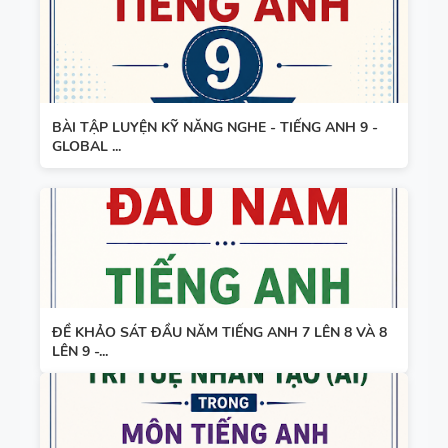
BÀI TẬP LUYỆN KỸ NĂNG NGHE - TIẾNG ANH 9 -
GLOBAL ...
ĐỀ KHẢO SÁT ĐẦU NĂM TIẾNG ANH 7 LÊN 8 VÀ 8
LÊN 9 -...