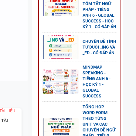
TÓM TẮT NGỮ
PHÁP - TIẾNG
ANH 6 - GLOBAL
SUCCESS - HỌC
KỲ 1 - CÓ ĐÁP ÁN
NG
AL
CHUYÊN ĐỀ TÍNH
TỪ ĐUÔI _ING VÀ
P ÁN
_ED - CÓ ĐÁP ÁN
MINDMAP
SPEAKING -
TIẾNG ANH 6 -
 8 -
HỌC KỲ 1 -
G UNIT
GLOBAL
SUCCESS
TỔNG HỢP
WORD FORM
THEO TỪNG
 TÀI
UNIT VÀ CÁC
NG
CHUYÊN ĐỀ NGỮ
PHÁP - TIẾNG