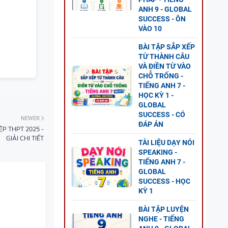
L
ANH 9 - GLOBAL
P ÁN
SUCCESS - ÔN
VÀO 10
BÀI TẬP SẮP XẾP
TỪ THÀNH CÂU
VÀ ĐIỀN TỪ VÀO
CHỖ TRỐNG -
GỮ
TIẾNG ANH 7 -
HỌC KỲ 1 -
GLOBAL
SUCCESS - CÓ
NEWER
ĐÁP ÁN
ỆP THPT 2025 -
GIẢI CHI TIẾT
TÀI LIỆU DẠY NÓI
SPEAKING -
TIẾNG ANH 7 -
GLOBAL
SUCCESS - HỌC
KỲ 1
BÀI TẬP LUYỆN
NGHE - TIẾNG