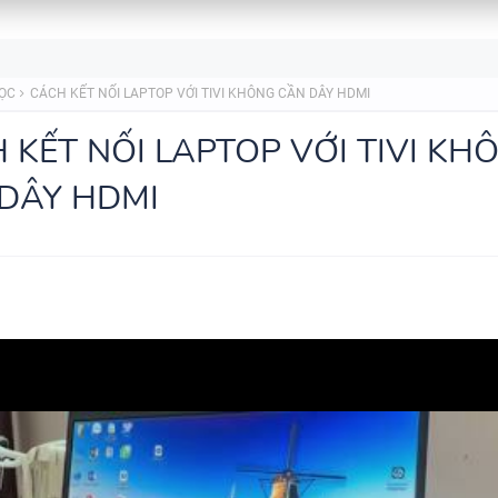
BÀI TẬP LUYỆN NGHE TIẾNG 
- HỌC KỲ 2 - GLOBAL SUCCES
HỌC
CÁCH KẾT NỐI LAPTOP VỚI TIVI KHÔNG CẦN DÂY HDMI
SCRIPT + ĐÁP ÁN
 KẾT NỐI LAPTOP VỚI TIVI KH
DÂY HDMI
BÀI TẬP NGỮ ÂM - TRỌNG ÂM
ĐÁP ÁN
280 CÂU WORD FORM - C1 - C
ĐÁP ÁN