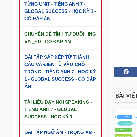
TỪNG UNIT - TIẾNG ANH 7 -
GLOBAL SUCCESS - HỌC KỲ 1 -
CÓ ĐÁP ÁN
CHUYÊN ĐỀ TÍNH TỪ ĐUÔI _ING
VÀ _ED - CÓ ĐÁP ÁN
BÀI TẬP SẮP XẾP TỪ THÀNH
CÂU VÀ ĐIỀN TỪ VÀO CHỖ
TRỐNG - TIẾNG ANH 7 - HỌC KỲ
1 - GLOBAL SUCCESS - CÓ ĐÁP
ÁN
BÀI VIẾ
TÀI LIỆU DẠY NÓI SPEAKING -
TIẾNG ANH 7 - GLOBAL
SUCCESS - HỌC KỲ 1
BÀI TẬP NGỮ ÂM - TRỌNG ÂM -