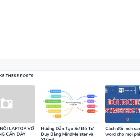
SPEAKING - TIẾNG ANH 4 -
CAMBRIDGE
SPEAKING WHEEL - TIẾNG ANH
GLOBAL SUCCESS
IKE THESE POSTS
BẢNG WORD FORM THEO TỪ
UNIT ( CÓ MỞ RỘNG ) VÀ TÓM TẮT
NGỮ PHÁP - TIẾNG ANH 6 - 
 NỐI LAPTOP VỚ
Hướng Dẫn Tạo Sơ Đồ Tư
Cách đổi inch sa
SUCCESS - HỌC KỲ 1 - CÓ ĐÁ
ÔNG CẦN DÂY
Duy Bằng MindMeister và
word cho mọi ph
XMind