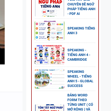
CHUYÊN ĐỀ NGỮ
PHÁP TIẾNG ANH
- PDF AI
- ÔN
 TẬP +
SPEAKING TIẾNG
ANH 3
SPEAKING -
TIẾNG ANH 4 -
ẾNG
CAMBRIDGE
D +
SPEAKING
WHEEL - TIẾNG
ANH 5 - GLOBAL
SUCCESS
BẢNG WORD
NH 11
FORM THEO
1 - CÓ
TỪNG UNIT ( CÓ
MỞ RỘNG ) VÀ