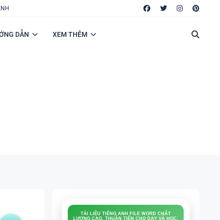
ANH
ỚNG DẪN
XEM THÊM
TÀI LIỆU TIẾNG ANH FILE WORD CHẤT
LƯỢNG CAO, THUẬN TIỆN CHO DẠY VÀ HỌC.