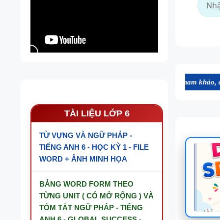
thuận tiện cho dạy và học tiếng Anh. Mời bạn tham khảo, đăng ký sử 
TÀI LIỆU LỚP 6
TỪ VỰNG VÀ NGỮ PHÁP -
TIẾNG ANH 6 - HỌC KỲ 1 - FILE
WORD + ẢNH MINH HỌA
BẢNG WORD FORM THEO
TỪNG UNIT ( CÓ MỞ RỘNG ) VÀ
TÓM TẮT NGỮ PHÁP - TIẾNG
ANH 6 - GLOBAL SUCCESS -