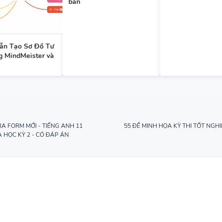
bản
UNIT - TIẾNG ANH 7 - GLOBA
SUCCESS - HỌC KỲ 1 - CÓ ĐÁ
ẫn Tạo Sơ Đồ Tư
 MindMeister và
TÓM TẮT CÁC CHUYÊN ĐỀ N
PHÁP TIẾNG ANH - PDF AI
RA FORM MỚI - TIẾNG ANH 11
55 ĐỀ MINH HỌA KỲ THI TỐT NGHI
A HỌC KỲ 2 - CÓ ĐÁP ÁN
SPEAKING TIẾNG ANH 3