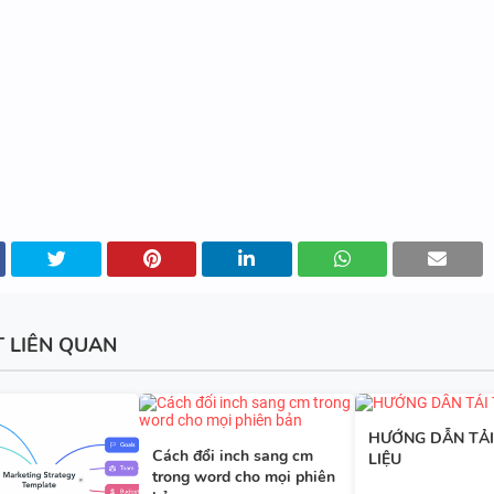
ĐÁP ÁN
BẢNG WORD FORM THEO TỪ
UNIT - TIẾNG ANH 10 - GLOB
SUCCESS - HỌC KỲ 1 - CÓ ĐÁ
BẢNG WORD FORM TIẾNG ANH
GLOBAL SUCCESS THEO TỪN
T LIÊN QUAN
- HỌC KỲ 1 - CÓ ĐÁP ÁN
HƯỚNG DẪN TẢI
Cách đổi inch sang cm
LIỆU
BẢNG WORD FORM THEO TỪ
trong word cho mọi phiên