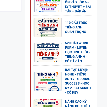
ÔN VÀO LỚP 6 -
LÝ THUYẾT + BÀI
TẬP + ĐÁP ÁN
NG VÀ
110 CẤU TRÚC
TIẾNG ANH
QUAN TRỌNG
520 CÂU WORD
FORM - LUYỆN
 ANH
HỌC SINH GIỎI -
TIẾNG ANH 9 -
ESS
CÓ ĐÁP ÁN
BÀI TẬP LUYỆN
NGHE - TIẾNG
ANH 7 - GLOBAL
SUCCESS - HỌC
O
KỲ 2 - CÓ SCRIPT
- CÓ KEY
ĐỀ
GLOBAL
NÂNG CAO KỸ
NĂNG ĐỌC HIỂU