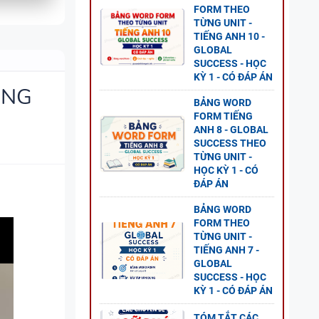
FORM THEO
TỪNG UNIT -
ANH 8
TIẾNG ANH 10 -
S - CÓ
GLOBAL
SUCCESS - HỌC
KỲ 1 - CÓ ĐÁP ÁN
ÔNG
BẢNG WORD
FORM TIẾNG
ANH 8 - GLOBAL
SUCCESS THEO
 - CÓ
TỪNG UNIT -
HỌC KỲ 1 - CÓ
ĐÁP ÁN
BẢNG WORD
FORM THEO
TỪNG UNIT -
TIẾNG ANH 7 -
GLOBAL
2 - CÓ
SUCCESS - HỌC
KỲ 1 - CÓ ĐÁP ÁN
TÓM TẮT CÁC