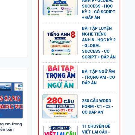
ANH 9 - GLOBAL
SUCCESS - HỌC
KỲ 2 - CÓ SCRIPT
+ ĐÁP ÁN
BÀI TẬP LUYỆN
NGHE TIẾNG
ANH 8 - HỌC KỲ 2
- GLOBAL
SUCCESS - CÓ
 5 -
SCRIPT + ĐÁP ÁN
BÀI TẬP NGỮ ÂM
- TRỌNG ÂM - CÓ
ĐÁP ÁN
NG
280 CÂU WORD
FORM - C1 - C2 -
CÓ ĐÁP ÁN
GLOBAL
ng cm trong
P ÁN
11 CHUYÊN ĐỀ
iên bản
VIẾT LẠI CÂU -