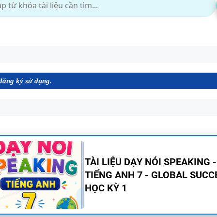
dụng.
BÀI TẬP LUYỆN NGHE - TIẾN
9 - GLOBAL SUCCESS - HỌC KỲ
CÓ SCRIPT + ĐÁP ÁN