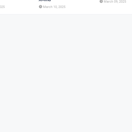
March 09, 2025
025
March 10, 2025
CHUYÊN ĐỀ TÍNH TỪ ĐUÔI _I
_ED - CÓ ĐÁP ÁN
MINDMAP SPEAKING - TIẾNG
6 - HỌC KỲ 1 - GLOBAL SUCC
TỔNG HỢP WORD FORM THE
TỪNG UNIT VÀ CÁC CHUYÊN 
NGỮ PHÁP - TIẾNG ANH 9 - 
SUCCESS - ÔN VÀO 10