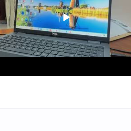
11 CHUYÊN ĐỀ VIẾT LẠI CÂU 
VÀO LỚP 6 - LÝ THUYẾT + BÀI
ĐÁP ÁN
TỪ VỰNG VÀ NGỮ PHÁP - TI
ANH 6 - HỌC KỲ 1 - FILE WOR
ẢNH MINH HỌA
BẢNG WORD FORM - TIẾNG A
- GLOBAL SUCCESS - HỌC KỲ 