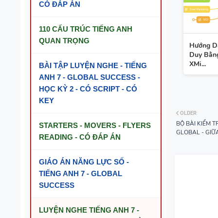
CÓ ĐÁP ÁN
110 CẤU TRÚC TIẾNG ANH
QUAN TRỌNG
Hướng D
Duy Bằng
XMi...
BÀI TẬP LUYỆN NGHE - TIẾNG
ANH 7 - GLOBAL SUCCESS -
HỌC KỲ 2 - CÓ SCRIPT - CÓ
KEY
OLDER
BỘ BÀI KIỂM T
STARTERS - MOVERS - FLYERS
GLOBAL - GIỮ
READING - CÓ ĐÁP ÁN
GIÁO ÁN NĂNG LỰC SỐ -
TIẾNG ANH 7 - GLOBAL
SUCCESS
LUYỆN NGHE TIẾNG ANH 7 -