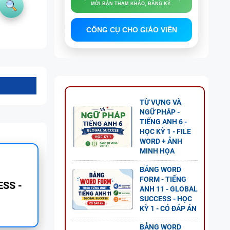
MỜI BẠN THAM KHẢO, ĐĂNG KÝ.
CÔNG CỤ CHO GIÁO VIÊN
TỪ VỰNG VÀ
NGỮ PHÁP -
TIẾNG ANH 6 -
HỌC KỲ 1 - FILE
WORD + ẢNH
MINH HỌA
G ANH
BẢNG WORD
FORM - TIẾNG
 2 -
ANH 11 - GLOBAL
SUCCESS - HỌC
KỲ 1 - CÓ ĐÁP ÁN
BẢNG WORD