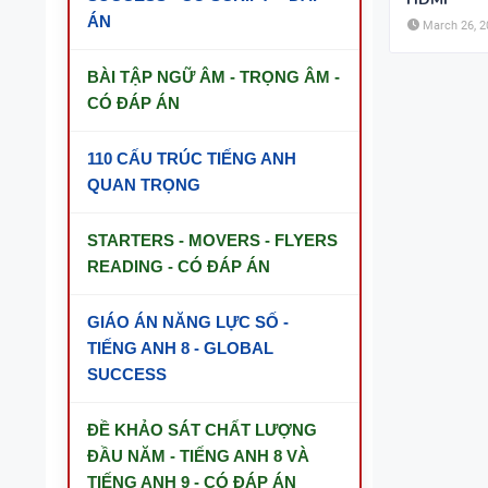
ÁN
TỪ VỰNG VÀ NGỮ PHÁP - TIẾNG ANH
March 26, 2
6 - HỌC KỲ 1 - FILE WORD + ẢNH MINH
HỌA
BÀI TẬP NGỮ ÂM - TRỌNG ÂM -
CÓ ĐÁP ÁN
BẢNG WORD FORM - TIẾNG ANH 11 -
GLOBAL SUCCESS - HỌC KỲ 1 - CÓ ĐÁP
ÁN
110 CẤU TRÚC TIẾNG ANH
QUAN TRỌNG
BẢNG WORD FORM THEO TỪNG UNIT
- TIẾNG ANH 10 - GLOBAL SUCCESS -
HỌC KỲ 1 - CÓ ĐÁP ÁN
STARTERS - MOVERS - FLYERS
READING - CÓ ĐÁP ÁN
BẢNG WORD FORM TIẾNG ANH 8 -
GLOBAL SUCCESS THEO TỪNG UNIT -
HỌC KỲ 1 - CÓ ĐÁP ÁN
GIÁO ÁN NĂNG LỰC SỐ -
TIẾNG ANH 8 - GLOBAL
BẢNG WORD FORM THEO TỪNG UNIT
SUCCESS
- TIẾNG ANH 7 - GLOBAL SUCCESS -
HỌC KỲ 1 - CÓ ĐÁP ÁN
ĐỀ KHẢO SÁT CHẤT LƯỢNG
TÓM TẮT CÁC CHUYÊN ĐỀ NGỮ PHÁP
ĐẦU NĂM - TIẾNG ANH 8 VÀ
TIẾNG ANH - PDF AI
TIẾNG ANH 9 - CÓ ĐÁP ÁN