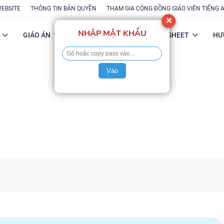
WEBSITE
THÔNG TIN BẢN QUYỀN
THAM GIA CỘNG ĐỒNG GIÁO VIÊN TIẾNG 
✕
NHẬP MẬT KHẨU
GIÁO ÁN
POWERPOINT
FLASH-SHEET
HƯ
Vào