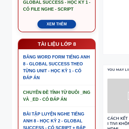
GLOBAL SUCCESS - HỌC KỲ 1 -
CÓ FILE NGHE - SCRIPT
XEM THÊM
TÀI LIỆU LỚP 8
BẢNG WORD FORM TIẾNG ANH
8 - GLOBAL SUCCESS THEO
YOU MAY L
TỪNG UNIT - HỌC KỲ 1 - CÓ
ĐÁP ÁN
CHUYÊN ĐỀ TÍNH TỪ ĐUÔI _ING
VÀ _ED - CÓ ĐÁP ÁN
BÀI TẬP LUYỆN NGHE TIẾNG
CÁCH KẾT
ANH 8 - HỌC KỲ 2 - GLOBAL
I TIVI KH
SUCCESS - CÓ SCRIPT + ĐÁP
HDMI