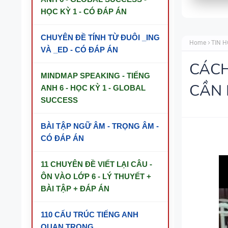
HỌC KỲ 1 - CÓ ĐÁP ÁN
CHUYÊN ĐỀ TÍNH TỪ ĐUÔI _ING
Home
TIN 
VÀ _ED - CÓ ĐÁP ÁN
CÁCH
MINDMAP SPEAKING - TIẾNG
CẦN 
ANH 6 - HỌC KỲ 1 - GLOBAL
SUCCESS
BÀI TẬP NGỮ ÂM - TRỌNG ÂM -
CÓ ĐÁP ÁN
11 CHUYÊN ĐỀ VIẾT LẠI CÂU -
ÔN VÀO LỚP 6 - LÝ THUYẾT +
BÀI TẬP + ĐÁP ÁN
110 CẤU TRÚC TIẾNG ANH
QUAN TRỌNG