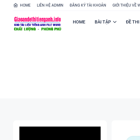
HOME
LIÊN HỆ ADMIN
ĐĂNG KÝ TÀI KHOẢN
GIỚI THIỆU VỀ 
HOME
BÀI TẬP
ĐỀ THI