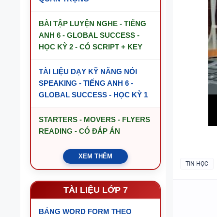
BÀI TẬP LUYỆN NGHE - TIẾNG
ANH 6 - GLOBAL SUCCESS -
HỌC KỲ 2 - CÓ SCRIPT + KEY
TÀI LIỆU DẠY KỸ NĂNG NÓI
SPEAKING - TIẾNG ANH 6 -
GLOBAL SUCCESS - HỌC KỲ 1
STARTERS - MOVERS - FLYERS
READING - CÓ ĐÁP ÁN
XEM THÊM
TIN HỌC
TÀI LIỆU LỚP 7
BẢNG WORD FORM THEO