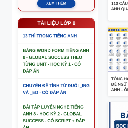
110 CẤU
XEM THÊM
ANH QU
TÀI LIỆU LỚP 8
13 THÌ TRONG TIẾNG ANH
BẢNG WORD FORM TIẾNG ANH
8 - GLOBAL SUCCESS THEO
TỪNG UNIT - HỌC KỲ 1 - CÓ
ĐÁP ÁN
TỔNG H
ĐỀ NGỮ 
CHUYÊN ĐỀ TÍNH TỪ ĐUÔI _ING
ANH - ÔN
VÀ _ED - CÓ ĐÁP ÁN
BÀI TẬP LUYỆN NGHE TIẾNG
ANH 8 - HỌC KỲ 2 - GLOBAL
SUCCESS - CÓ SCRIPT + ĐÁP
ÁN