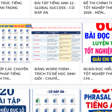
BÀI TẬP LUYỆN NGHE - TIẾN
 TRÚC TIẾNG
BÀI TẬP TIẾNG ANH 12 -
ĐỀ THI CHÍNH T
AN TRỌNG
GLOBAL SUCCESS - CÓ
TỐT NGHIỆP TH
9 - GLOBAL SUCCESS - HỌC KỲ
ĐÁP ÁN
2026 - MÔN...
CÓ SCRIPT + ĐÁP ÁN
BÀI TẬP LUYỆN NGHE TIẾNG 
- HỌC KỲ 2 - GLOBAL SUCCES
SCRIPT + ĐÁP ÁN
ỢP CÁC CHUYÊN
BẢNG WORD FORM -
60 BÀI ĐỌC HIỂ
PHÁP TIẾNG
TRÍCH TỪ ĐỀ HỌC SINH
TỐT NGHIỆP THP
 THI...
GIỎI - CHUYÊ...
CHI ...
BÀI TẬP NGỮ ÂM - TRỌNG ÂM
ĐÁP ÁN