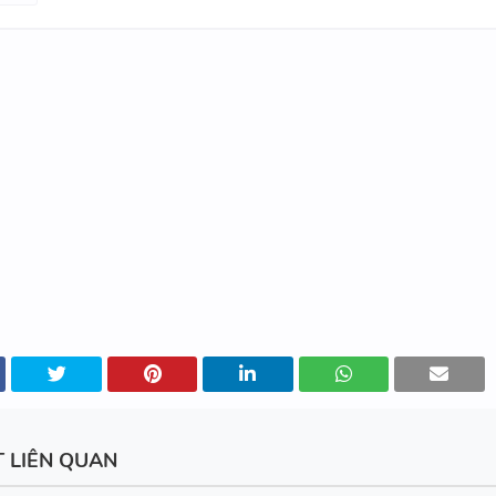
NGỮ PHÁP - TIẾNG ANH 6 - 
SUCCESS - HỌC KỲ 1 - CÓ ĐÁ
CHUYÊN ĐỀ TÍNH TỪ ĐUÔI _I
_ED - CÓ ĐÁP ÁN
MINDMAP SPEAKING - TIẾNG
6 - HỌC KỲ 1 - GLOBAL SUCC
T LIÊN QUAN
TỔNG HỢP WORD FORM THE