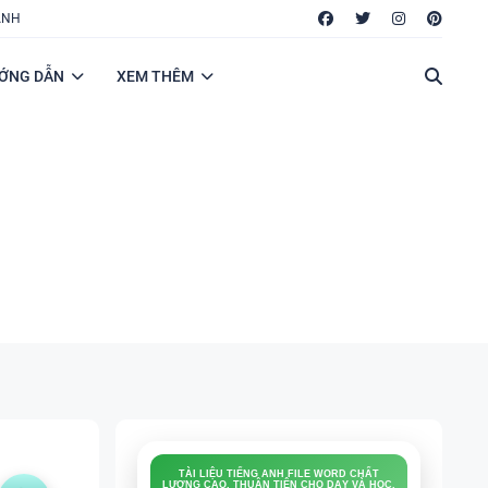
ANH
ỚNG DẪN
XEM THÊM
TÀI LIỆU TIẾNG ANH FILE WORD CHẤT
LƯỢNG CAO, THUẬN TIỆN CHO DẠY VÀ HỌC.