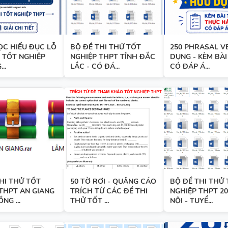
GIÁO ÁN THAM KHẢO - TIẾN
10 - GLOBAL SUCCESS - CÓ T
ỌC HIỂU ĐỤC LỖ
BỘ ĐỀ THI THỬ TỐT
250 PHRASAL V
HỢP NĂNG LỰC SỐ - CẢ NĂM
I TỐT NGHIỆP
NGHIỆP THPT TỈNH ĐẮC
DỤNG - KÈM BÀI
..
LẮC - CÓ ĐÁ...
CÓ ĐÁP Á...
13 THÌ TRONG TIẾNG ANH
HI THỬ TỐT
50 TỜ RƠI - QUẢNG CÁO
BỘ ĐỀ THI THỬ
TỪ VỰNG VÀ NGỮ PHÁP - TI
THPT AN GIANG
TRÍCH TỪ CÁC ĐỀ THI
NGHIỆP THPT 20
ANH 6 - HỌC KỲ 1 - FILE WOR
NG ...
THỬ TỐT ...
NỘI - TUYỂ...
ẢNH MINH HỌA