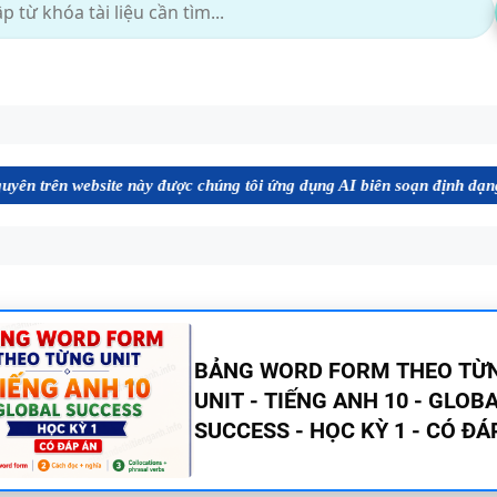
site này được chúng tôi ứng dụng AI biên soạn định dạng file Word ch
BẢNG WORD FORM TIẾNG ANH
GLOBAL SUCCESS THEO TỪN
- HỌC KỲ 1 - CÓ ĐÁP ÁN