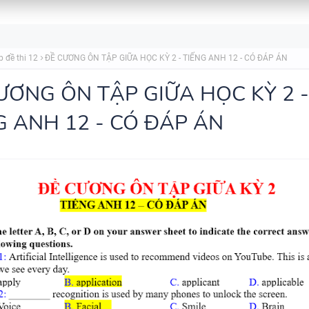
BẢNG WORD FORM THEO TỪ
UNIT - TIẾNG ANH 7 - GLOBA
p đề thi 12
ĐỀ CƯƠNG ÔN TẬP GIỮA HỌC KỲ 2 - TIẾNG ANH 12 - CÓ ĐÁP ÁN
SUCCESS - HỌC KỲ 1 - CÓ ĐÁ
ƯƠNG ÔN TẬP GIỮA HỌC KỲ 2 -
G ANH 12 - CÓ ĐÁP ÁN
TÓM TẮT CÁC CHUYÊN ĐỀ N
PHÁP TIẾNG ANH - PDF AI
SPEAKING TIẾNG ANH 3