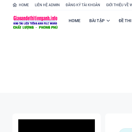
HOME
LIÊN HỆ ADMIN
ĐĂNG KÝ TÀI KHOẢN
GIỚI THIỆU VỀ 
HOME
BÀI TẬP
ĐỀ THI