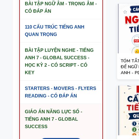
BÀI TẬP NGỮ ÂM - TRỌNG ÂM -
CÓ ĐÁP ÁN
110 CẤU TRÚC TIẾNG ANH
QUAN TRỌNG
BÀI TẬP LUYỆN NGHE - TIẾNG
ANH 7 - GLOBAL SUCCESS -
TÓM TẮ
HỌC KỲ 2 - CÓ SCRIPT - CÓ
ĐỀ NGỮ 
KEY
ANH - P
STARTERS - MOVERS - FLYERS
READING - CÓ ĐÁP ÁN
GIÁO ÁN NĂNG LỰC SỐ -
TIẾNG ANH 7 - GLOBAL
SUCCESS