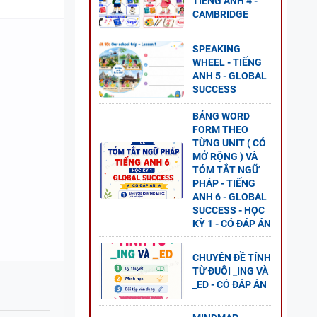
GLOBAL
TIẾNG ANH 4 -
CAMBRIDGE
P ÁN
SPEAKING
WHEEL - TIẾNG
ANH 5 - GLOBAL
NG VÀ
SUCCESS
BẢNG WORD
FORM THEO
TỪNG UNIT ( CÓ
MỞ RỘNG ) VÀ
TÓM TẮT NGỮ
PHÁP - TIẾNG
ANH 6 - GLOBAL
 ANH
SUCCESS - HỌC
ESS
KỲ 1 - CÓ ĐÁP ÁN
CHUYÊN ĐỀ TÍNH
TỪ ĐUÔI _ING VÀ
_ED - CÓ ĐÁP ÁN
O