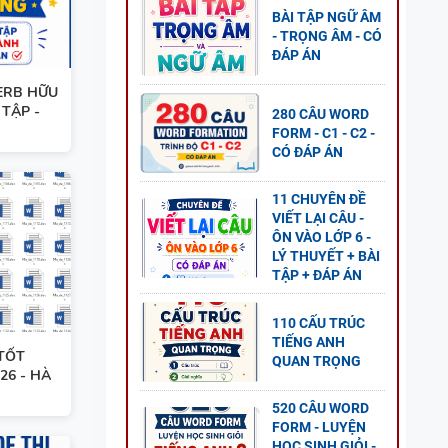
BÀI TẬP NGỮ ÂM
- TRỌNG ÂM - CÓ
G ANH
ĐÁP ÁN
ÍCH
ERB HỮU
 TẬP -
280 CÂU WORD
FORM - C1 - C2 -
CÓ ĐÁP ÁN
11 CHUYÊN ĐỀ
VIẾT LẠI CÂU -
ÔN VÀO LỚP 6 -
LÝ THUYẾT + BÀI
TẬP + ĐÁP ÁN
110 CẤU TRÚC
TIẾNG ANH
 TỐT
QUAN TRỌNG
ẾNG
26 - HÀ
D +
520 CÂU WORD
FORM - LUYỆN
HỌC SINH GIỎI -