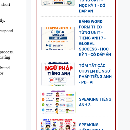
TỪNG UNIT -
HỌC KỲ 1 - CÓ
ĐÁP ÁN
BẢNG WORD
FORM THEO
TỪNG UNIT -
TIẾNG ANH 7 -
GLOBAL
SUCCESS - HỌC
KỲ 1 - CÓ ĐÁP ÁN
TÓM TẮT CÁC
CHUYÊN ĐỀ NGỮ
 5 -
PHÁP TIẾNG ANH
- PDF AI
SPEAKING TIẾNG
ANH 3
NG
SPEAKING -