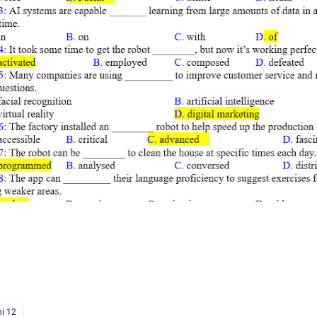
SPEAKING - TIẾNG ANH 4 -
CAMBRIDGE
SPEAKING WHEEL - TIẾNG ANH
GLOBAL SUCCESS
N
BẢNG WORD FORM THEO TỪ
UNIT ( CÓ MỞ RỘNG ) VÀ TÓM TẮT
hi 12