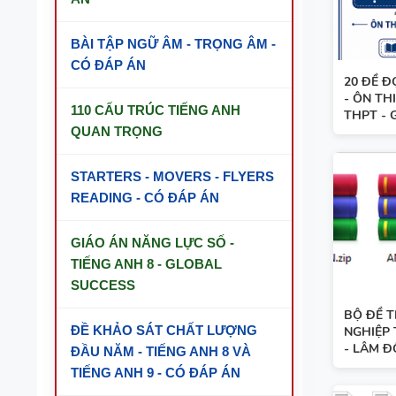
BÀI TẬP NGỮ ÂM - TRỌNG ÂM -
CÓ ĐÁP ÁN
20 ĐỀ Đ
- ÔN TH
110 CẤU TRÚC TIẾNG ANH
THPT - G.
QUAN TRỌNG
STARTERS - MOVERS - FLYERS
READING - CÓ ĐÁP ÁN
GIÁO ÁN NĂNG LỰC SỐ -
TIẾNG ANH 8 - GLOBAL
SUCCESS
BỘ ĐỀ T
ĐỀ KHẢO SÁT CHẤT LƯỢNG
NGHIỆP 
- LÂM ĐỒ
ĐẦU NĂM - TIẾNG ANH 8 VÀ
TIẾNG ANH 9 - CÓ ĐÁP ÁN