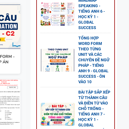
MINDMAP
ĐỀ
SPEAKING -
GLOBAL
TIẾNG ANH 6 -
HỌC KỲ 1 -
GLOBAL
SUCCESS
TỔNG HỢP
 CÂU
WORD FORM
-
THEO TỪNG
UNIT VÀ CÁC
LOBAL
FORM -
CHUYÊN ĐỀ NGỮ
P ÁN
PHÁP - TIẾNG
ANH 9 - GLOBAL
SUCCESS - ÔN
VÀO 10
BÀI TẬP SẮP XẾP
ESS -
TỪ THÀNH CÂU
VÀ ĐIỀN TỪ VÀO
CHỖ TRỐNG -
TIẾNG ANH 7 -
HỌC KỲ 1 -
GLOBAL