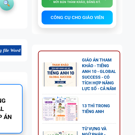
MỜI BẠN THAM KHẢO, ĐĂNG KÝ.
CÔNG CỤ CHO GIÁO VIÊN
ất lượng cao, thuận tiện cho dạy và học tiếng Anh. Mời bạn tham khảo
GIÁO ÁN THAM
KHẢO - TIẾNG
ANH 10 - GLOBAL
SUCCESS - CÓ
TÍCH HỢP NĂNG
LỰC SỐ - CẢ NĂM
 8 -
13 THÌ TRONG
G UNIT
TIẾNG ANH
TỪ VỰNG VÀ
NGỮ PHÁP -