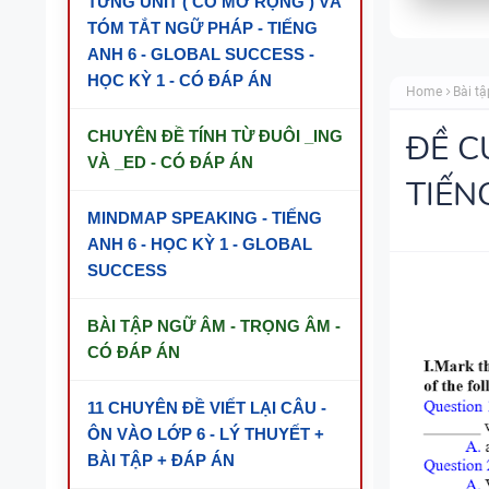
TỪNG UNIT ( CÓ MỞ RỘNG ) VÀ
TÓM TẮT NGỮ PHÁP - TIẾNG
ANH 6 - GLOBAL SUCCESS -
HỌC KỲ 1 - CÓ ĐÁP ÁN
Home
Bài tậ
CHUYÊN ĐỀ TÍNH TỪ ĐUÔI _ING
ĐỀ C
VÀ _ED - CÓ ĐÁP ÁN
TIẾN
MINDMAP SPEAKING - TIẾNG
ANH 6 - HỌC KỲ 1 - GLOBAL
SUCCESS
BÀI TẬP NGỮ ÂM - TRỌNG ÂM -
CÓ ĐÁP ÁN
11 CHUYÊN ĐỀ VIẾT LẠI CÂU -
ÔN VÀO LỚP 6 - LÝ THUYẾT +
BÀI TẬP + ĐÁP ÁN