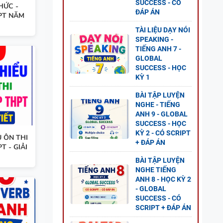
SUCCESS - CÓ
G ANH
HỨC -
ĐÁP ÁN
PT NĂM
 2 -
TÀI LIỆU DẠY NÓI
SPEAKING -
TIẾNG ANH 7 -
GLOBAL
SUCCESS - HỌC
KỲ 1
ANH 8
BÀI TẬP LUYỆN
S - CÓ
NGHE - TIẾNG
ANH 9 - GLOBAL
SUCCESS - HỌC
KỲ 2 - CÓ SCRIPT
U ÔN THI
+ ĐÁP ÁN
T - GIẢI
BÀI TẬP LUYỆN
NGHE TIẾNG
 - CÓ
ANH 8 - HỌC KỲ 2
- GLOBAL
SUCCESS - CÓ
SCRIPT + ĐÁP ÁN