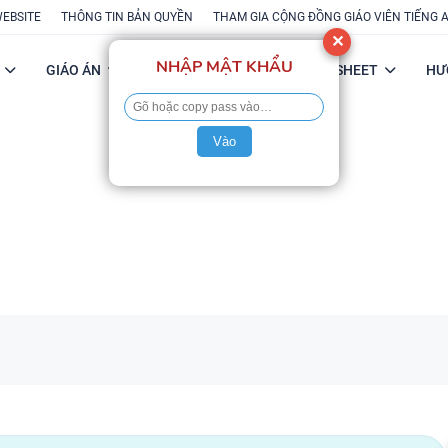
WEBSITE
THÔNG TIN BẢN QUYỀN
THAM GIA CỘNG ĐỒNG GIÁO VIÊN TIẾNG 
✕
NHẬP MẬT KHẨU
GIÁO ÁN
POWERPOINT
FLASH-SHEET
HƯ
Vào