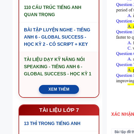
110 CẤU TRÚC TIẾNG ANH
QUAN TRỌNG
BÀI TẬP LUYỆN NGHE - TIẾNG
ANH 6 - GLOBAL SUCCESS -
HỌC KỲ 2 - CÓ SCRIPT + KEY
TÀI LIỆU DẠY KỸ NĂNG NÓI
SPEAKING - TIẾNG ANH 6 -
GLOBAL SUCCESS - HỌC KỲ 1
XEM THÊM
TÀI LIỆU LỚP 7
XÁC NHẬ
13 THÌ TRONG TIẾNG ANH
Bài tập đề t