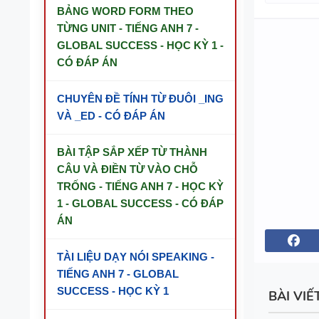
BẢNG WORD FORM THEO
TỪNG UNIT - TIẾNG ANH 7 -
GLOBAL SUCCESS - HỌC KỲ 1 -
CÓ ĐÁP ÁN
CHUYÊN ĐỀ TÍNH TỪ ĐUÔI _ING
VÀ _ED - CÓ ĐÁP ÁN
BÀI TẬP SẮP XẾP TỪ THÀNH
CÂU VÀ ĐIỀN TỪ VÀO CHỖ
TRỐNG - TIẾNG ANH 7 - HỌC KỲ
1 - GLOBAL SUCCESS - CÓ ĐÁP
ÁN
TÀI LIỆU DẠY NÓI SPEAKING -
TIẾNG ANH 7 - GLOBAL
SUCCESS - HỌC KỲ 1
BÀI VIẾ