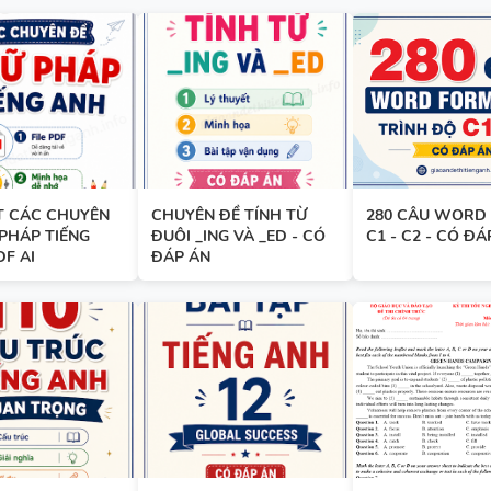
TỪNG UNIT VÀ CÁC CHUYÊN 
NGỮ PHÁP - TIẾNG ANH 9 - 
SUCCESS - ÔN VÀO 10
BÀI TẬP SẮP XẾP TỪ THÀNH
VÀ ĐIỀN TỪ VÀO CHỖ TRỐNG 
TIẾNG ANH 7 - HỌC KỲ 1 - G
T CÁC CHUYÊN
CHUYÊN ĐỀ TÍNH TỪ
280 CÂU WORD 
PHÁP TIẾNG
ĐUÔI _ING VÀ _ED - CÓ
C1 - C2 - CÓ ĐÁ
SUCCESS - CÓ ĐÁP ÁN
DF AI
ĐÁP ÁN
TÀI LIỆU DẠY NÓI SPEAKING -
TIẾNG ANH 7 - GLOBAL SUCC
HỌC KỲ 1