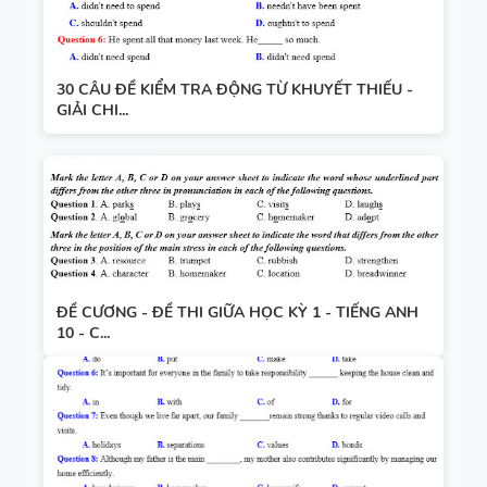
30 CÂU ĐỀ KIỂM TRA ĐỘNG TỪ KHUYẾT THIẾU -
GIẢI CHI...
ĐỀ CƯƠNG - ĐỀ THI GIỮA HỌC KỲ 1 - TIẾNG ANH
10 - C...