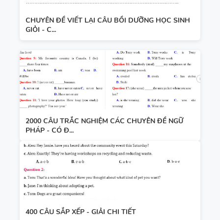
CHUYÊN ĐỀ VIẾT LẠI CÂU BỒI DƯỠNG HỌC SINH
GIỎI - C...
2000 CÂU TRẮC NGHIỆM CÁC CHUYÊN ĐỀ NGỮ
PHÁP - CÓ Đ...
400 CÂU SẮP XẾP - GIẢI CHI TIẾT