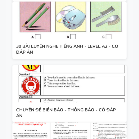
30 BÀI LUYỆN NGHE TIẾNG ANH - LEVEL A2 - CÓ
ĐÁP ÁN
CHUYÊN ĐỀ BIỂN BÁO - THÔNG BÁO - CÓ ĐÁP
ÁN