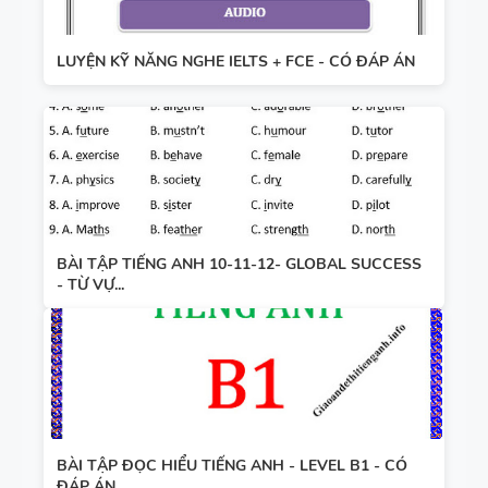
LUYỆN KỸ NĂNG NGHE IELTS + FCE - CÓ ĐÁP ÁN
BÀI TẬP TIẾNG ANH 10-11-12- GLOBAL SUCCESS
- TỪ VỰ...
BÀI TẬP ĐỌC HIỂU TIẾNG ANH - LEVEL B1 - CÓ
ĐÁP ÁN