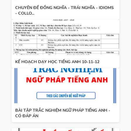
CHUYÊN ĐỀ ĐỒNG NGHĨA - TRÁI NGHĨA - IDIOMS
- COLLO...
KẾ HOẠCH DẠY HỌC TIẾNG ANH 10-11-12
BÀI TẬP TRẮC NGHIỆM NGỮ PHÁP TIẾNG ANH -
CÓ ĐÁP ÁN