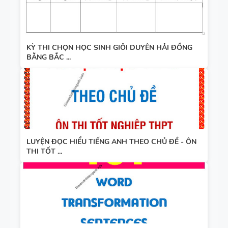
KỲ THI CHỌN HỌC SINH GIỎI DUYÊN HẢI ĐỒNG
BẰNG BẮC ...
LUYỆN ĐỌC HIỂU TIẾNG ANH THEO CHỦ ĐỀ - ÔN
THI TỐT ...