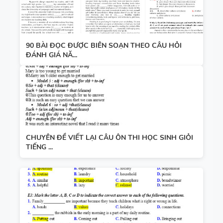
90 BÀI ĐỌC ĐƯỢC BIÊN SOẠN THEO CÂU HỎI
ĐÁNH GIÁ NĂ...
CHUYÊN ĐỀ VIẾT LẠI CÂU ÔN THI HỌC SINH GIỎI
TIẾNG ...