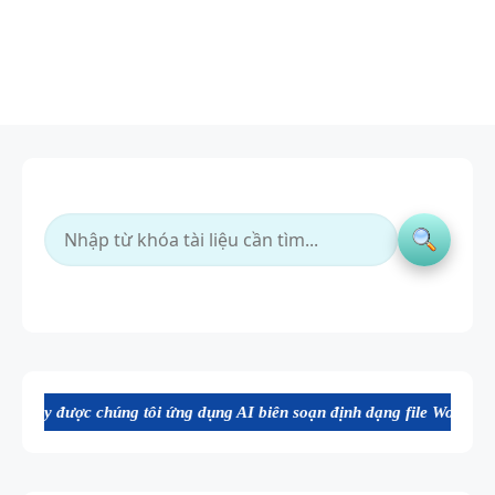
úng tôi ứng dụng AI biên soạn định dạng file Word chất lượng cao, th