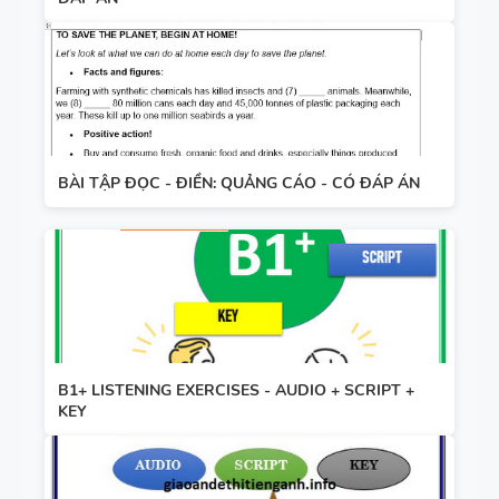
BÀI TẬP ĐỌC - ĐIỀN: QUẢNG CÁO - CÓ ĐÁP ÁN
B1+ LISTENING EXERCISES - AUDIO + SCRIPT +
KEY