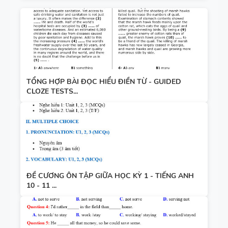
TỔNG HỢP BÀI ĐỌC HIỂU ĐIỀN TỪ - GUIDED
CLOZE TESTS...
ĐỀ CƯƠNG ÔN TẬP GIỮA HỌC KỲ 1 - TIẾNG ANH
10 - 11 ...