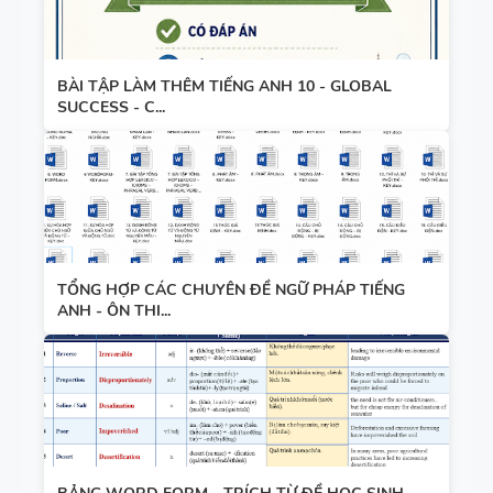
TRONG
CÓ TÍCH
TIẾNG ANH
HỢP NĂNG
LỰC SỐ -
BÀI TẬP LÀM THÊM TIẾNG ANH 10 - GLOBAL
SUCCESS - C...
CẢ NĂM
TỔNG HỢP CÁC CHUYÊN ĐỀ NGỮ PHÁP TIẾNG
ANH - ÔN THI...