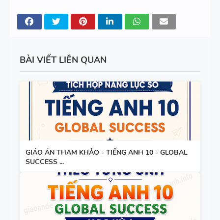
ĐÁP ÁN
6 - GLOBAL
SUCCESS -
MINDMAP
HỌC KỲ 1 -
SPEAKING -
CÓ ĐÁP ÁN
TIẾNG ANH
BÀI VIẾT LIÊN QUAN
6 - HỌC KỲ
1 - GLOBAL
SUCCESS
TỔNG HỢP
WORD
FORM
THEO TỪNG
GIÁO ÁN THAM KHẢO - TIẾNG ANH 10 - GLOBAL
UNIT VÀ
SUCCESS ...
CÁC
BÀI TẬP
CHUYÊN ĐỀ
SẮP XẾP
NGỮ PHÁP
TỪ THÀNH
- TIẾNG