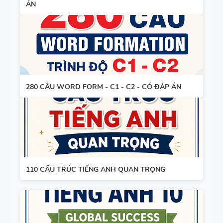
ÁN
- TIẾNG
ANH 8 -
GLOBAL
SUCCESS -
TỪ VỰNG -
HỌC KỲ 1
NGỮ PHÁP
280 CÂU WORD FORM - C1 - C2 - CÓ ĐÁP ÁN
- TIẾNG
ANH 7 -
GLOBAL
SUCCESS -
GIÁO ÁN
HỌC KỲ 1
THAM
KHẢO -
110 CẤU TRÚC TIẾNG ANH QUAN TRỌNG
TIẾNG ANH
10 -
GLOBAL
13 THÌ
SUCCESS -