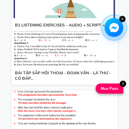
✕
B1 LISTENING EXERCISES - AUDIO + SCRIPT + KEY
BÀI TẬP SẮP HỘI THOẠI - ĐOẠN VĂN - LÁ THƯ -
CÓ ĐÁP...
X
Mua Pass