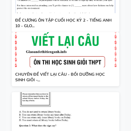
ĐỀ CƯƠNG ÔN TẬP CUỐI HỌC KỲ 2 - TIẾNG ANH
10 - GLO...
CHUYÊN ĐỀ VIẾT LẠI CÂU - BỒI DƯỠNG HỌC
SINH GIỎI -...