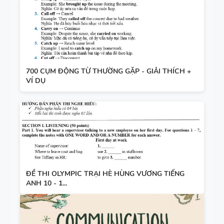
700 CỤM ĐỘNG TỪ THƯỜNG GẶP - GIẢI THÍCH +
VÍ DỤ
ĐỀ THI OLYMPIC TRẠI HÈ HÙNG VƯƠNG TIẾNG
ANH 10 - 1...