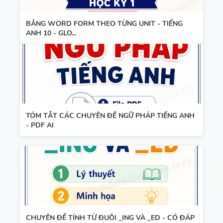
CÂU VÀ
ANH 9 -
ĐIỀN TỪ
GLOBAL
BẢNG WORD FORM THEO TỪNG UNIT - TIẾNG
VÀO CHỖ
SUCCESS -
ANH 10 - GLO...
TỔNG HỢP
TRỐNG -
ÔN VÀO 10
NGỮ PHÁP
TIẾNG ANH
TIẾNG ANH
7 - HỌC KỲ
7 - GLOBAL
1 - GLOBAL
SUCCESS
SUCCESS -
CÓ ĐÁP ÁN
TÓM TẮT CÁC CHUYÊN ĐỀ NGỮ PHÁP TIẾNG ANH
BÀI TẬP
- PDF AI
TIẾNG ANH
2 - GLOBAL
SUCCESS
TỪ VỰNG -
NGỮ PHÁP
CHUYÊN ĐỀ TÍNH TỪ ĐUÔI _ING VÀ _ED - CÓ ĐÁP