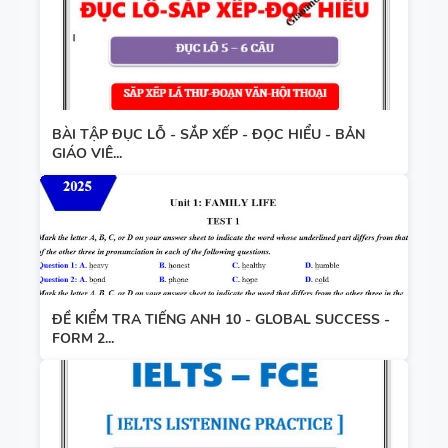
BÀI TẬP ĐỤC LỖ - SẮP XẾP - ĐỌC HIỂU - BẢN
GIÁO VIÊ...
ĐỀ KIỂM TRA TIẾNG ANH 10 - GLOBAL SUCCESS -
FORM 2...