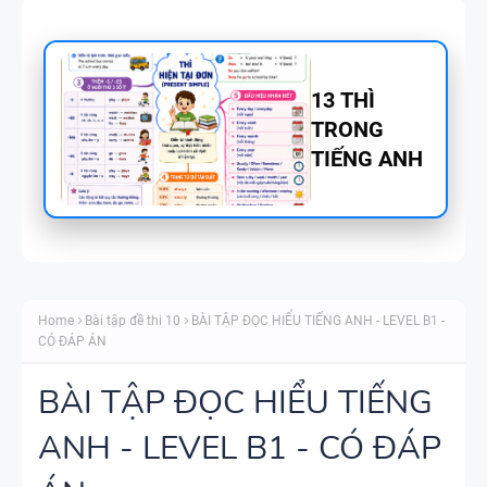
TỪ VỰNG
VÀ NGỮ
PHÁP -
TIẾNG ANH
6 - HỌC KỲ
1 - FILE
BẢNG
WORD +
WORD
ẢNH MINH
Home
Bài tập đề thi 10
BÀI TẬP ĐỌC HIỂU TIẾNG ANH - LEVEL B1 -
FORM -
HỌA
CÓ ĐÁP ÁN
TIẾNG ANH
11 -
BÀI TẬP ĐỌC HIỂU TIẾNG
GLOBAL
ANH - LEVEL B1 - CÓ ĐÁP
BẢNG
SUCCESS -
WORD
HỌC KỲ 1 -