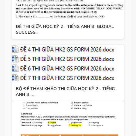
ĐỀ THI GIỮA HỌC KỲ 2 - TIẾNG ANH 8- GLOBAL
SUCCESS...
BỘ ĐỀ THAM KHẢO THI GIỮA HỌC KỲ 2 - TIẾNG
ANH 8 -...