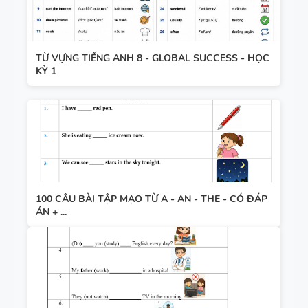
TỪ VỰNG TIẾNG ANH 8 - GLOBAL SUCCESS - HỌC
KỲ 1
100 CÂU BÀI TẬP MẠO TỪ A - AN - THE - CÓ ĐÁP
ÁN + ...