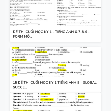
ĐỀ THI CUỐI HỌC KỲ 1 - TIẾNG ANH 6-7-8-9 -
FORM MỚ...
15 ĐỀ THI CUỐI HỌC KỲ 1 TIẾNG ANH 8 - GLOBAL
SUCCE...