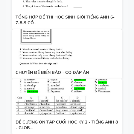
TỔNG HỢP ĐỀ THI HỌC SINH GIỎI TIẾNG ANH 6-
7-8-9 CÓ...
CHUYÊN ĐỀ BIỂN BÁO - CÓ ĐÁP ÁN
ĐỀ CƯƠNG ÔN TẬP CUỐI HỌC KỲ 2 - TIẾNG ANH 8
- GLOB...