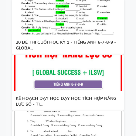
20 ĐỀ THI CUỐI HỌC KỲ 1 - TIẾNG ANH 6-7-8-9 -
GLOBA...
KẾ HOẠCH DẠY HỌC DẠY HỌC TÍCH HỢP NĂNG
LỰC SỐ - TI...