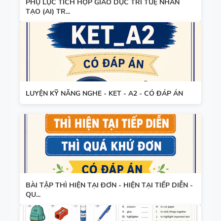
PHỤ LỤC TÍCH HỢP GIÁO DỤC TRÍ TUỆ NHÂN
TẠO (AI) TR...
LUYỆN KỸ NĂNG NGHE - KET - A2 - CÓ ĐÁP ÁN
BÀI TẬP THÌ HIỆN TẠI ĐƠN - HIỆN TẠI TIẾP DIỄN -
QU...