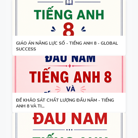
TÍNH TỪ
TẮT NGỮ
ĐUÔI _ING
PHÁP -
VÀ _ED - CÓ
TIẾNG ANH
ĐÁP ÁN
6 - GLOBAL
SUCCESS -
GIÁO ÁN NĂNG LỰC SỐ - TIẾNG ANH 8 - GLOBAL
HỌC KỲ 1 -
SUCCESS
CÓ ĐÁP ÁN
ĐỀ KHẢO SÁT CHẤT LƯỢNG ĐẦU NĂM - TIẾNG
ANH 8 VÀ TI...