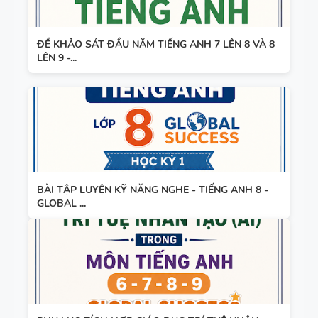
ĐỀ KHẢO SÁT ĐẦU NĂM TIẾNG ANH 7 LÊN 8 VÀ 8
LÊN 9 -...
BÀI TẬP LUYỆN KỸ NĂNG NGHE - TIẾNG ANH 8 -
GLOBAL ...