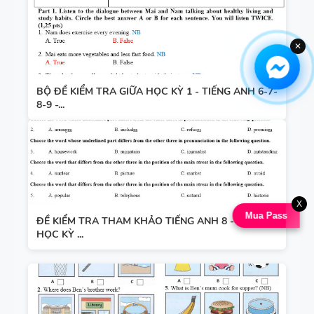
✕
BỘ ĐỀ KIỂM TRA GIỮA HỌC KỲ 1 - TIẾNG ANH 6-7-
8-9 -...
X
Mua Pass
ĐỀ KIỂM TRA THAM KHẢO TIẾNG ANH 8 - 9 GIỮA
HỌC KỲ ...