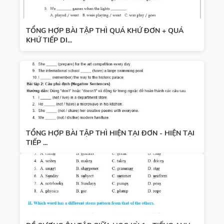
TỔNG HỢP BÀI TẬP THÌ QUÁ KHỨ ĐƠN + QUÁ
KHỨ TIẾP DI...
TỔNG HỢP BÀI TẬP THÌ HIỆN TẠI ĐƠN - HIỆN TẠI
TIẾP ...