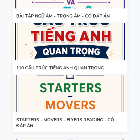
4 -
CAMBRIDG
BÀI TẬP NGỮ ÂM - TRỌNG ÂM - CÓ ĐÁP ÁN
E
SPEAKING
WHEEL -
TIẾNG ANH
5 - GLOBAL
110 CẤU TRÚC TIẾNG ANH QUAN TRỌNG
SUCCESS
BẢNG
WORD
FORM
THEO TỪNG
STARTERS - MOVERS - FLYERS READING - CÓ
UNIT ( CÓ
ĐÁP ÁN
MỞ RỘNG )
CHUYÊN ĐỀ
VÀ TÓM