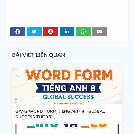
11 -
GLOBAL
BẢNG
SUCCESS -
WORD
HỌC KỲ 1 -
FORM
CÓ ĐÁP ÁN
THEO TỪNG
UNIT -
BÀI VIẾT LIÊN QUAN
TIẾNG ANH
BẢNG
10 -
WORD
GLOBAL
FORM
SUCCESS -
TIẾNG ANH
HỌC KỲ 1 -
8 - GLOBAL
CÓ ĐÁP ÁN
SUCCESS
BẢNG WORD FORM TIẾNG ANH 8 - GLOBAL
BẢNG
THEO TỪNG
SUCCESS THEO T...
WORD
UNIT - HỌC
FORM
KỲ 1 - CÓ