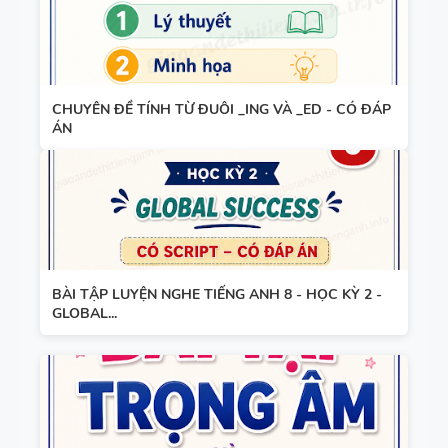
THEO TỪNG
ĐÁP ÁN
UNIT -
TIẾNG ANH
TÓM TẮT
7 - GLOBAL
CHUYÊN ĐỀ TÍNH TỪ ĐUÔI _ING VÀ _ED - CÓ ĐÁP
CÁC
SUCCESS -
ÁN
CHUYÊN ĐỀ
HỌC KỲ 1 -
NGỮ PHÁP
CÓ ĐÁP ÁN
TIẾNG ANH
- PDF AI
SPEAKING
TIẾNG ANH
BÀI TẬP LUYỆN NGHE TIẾNG ANH 8 - HỌC KỲ 2 -
3
GLOBAL...
SPEAKING -
TIẾNG ANH