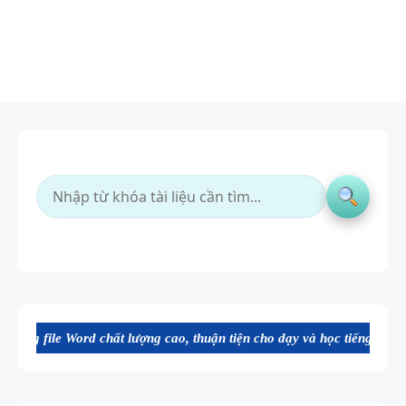
 chất lượng cao, thuận tiện cho dạy và học tiếng Anh. Mời bạn tham k