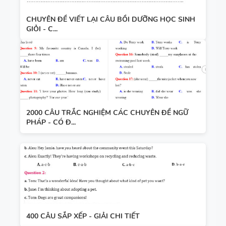
CHUYÊN ĐỀ VIẾT LẠI CÂU BỒI DƯỠNG HỌC SINH
GIỎI - C...
2000 CÂU TRẮC NGHIỆM CÁC CHUYÊN ĐỀ NGỮ
PHÁP - CÓ Đ...
400 CÂU SẮP XẾP - GIẢI CHI TIẾT