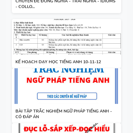
CHUYÊN ĐỀ ĐỒNG NGHĨA - TRÁI NGHĨA - IDIOMS
- COLLO...
KẾ HOẠCH DẠY HỌC TIẾNG ANH 10-11-12
BÀI TẬP TRẮC NGHIỆM NGỮ PHÁP TIẾNG ANH -
CÓ ĐÁP ÁN