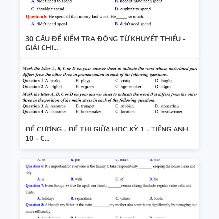
30 CÂU ĐỀ KIỂM TRA ĐỘNG TỪ KHUYẾT THIẾU -
GIẢI CHI...
ĐỀ CƯƠNG - ĐỀ THI GIỮA HỌC KỲ 1 - TIẾNG ANH
10 - C...