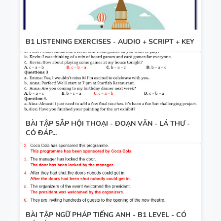
B1 LISTENING EXERCISES - AUDIO + SCRIPT + KEY
BÀI TẬP SẮP HỘI THOẠI - ĐOẠN VĂN - LÁ THƯ -
CÓ ĐÁP...
BÀI TẬP NGỮ PHÁP TIẾNG ANH - B1 LEVEL - CÓ