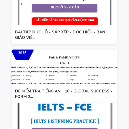
BÀI TẬP ĐỤC LỖ - SẮP XẾP - ĐỌC HIỂU - BẢN
GIÁO VIÊ...
ĐỀ KIỂM TRA TIẾNG ANH 10 - GLOBAL SUCCESS -
FORM 2...