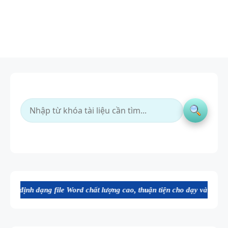
file Word chất lượng cao, thuận tiện cho dạy và học tiếng Anh. Mời b