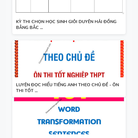
KỲ THI CHỌN HỌC SINH GIỎI DUYÊN HẢI ĐỒNG
BẰNG BẮC ...
LUYỆN ĐỌC HIỂU TIẾNG ANH THEO CHỦ ĐỀ - ÔN
THI TỐT ...