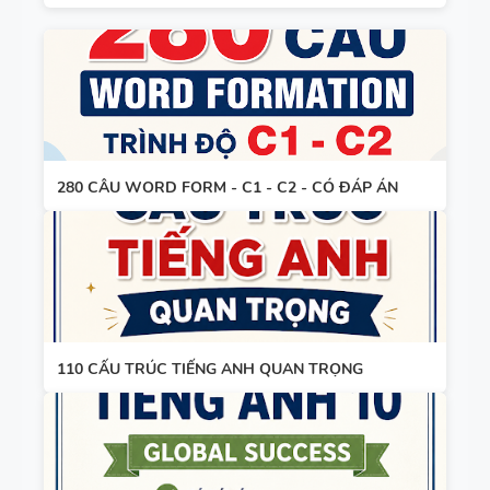
THEO TỪNG
UNIT -
TIẾNG ANH
BẢNG
10 -
WORD
GLOBAL
FORM
SUCCESS -
TIẾNG ANH
280 CÂU WORD FORM - C1 - C2 - CÓ ĐÁP ÁN
HỌC KỲ 1 -
8 - GLOBAL
CÓ ĐÁP ÁN
SUCCESS
BẢNG
THEO TỪNG
WORD
UNIT - HỌC
FORM
KỲ 1 - CÓ
THEO TỪNG
ĐÁP ÁN
110 CẤU TRÚC TIẾNG ANH QUAN TRỌNG
UNIT -
TIẾNG ANH
TÓM TẮT
7 - GLOBAL
CÁC
SUCCESS -