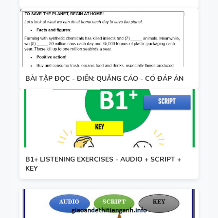
BÀI TẬP ĐỌC - ĐIỀN: QUẢNG CÁO - CÓ ĐÁP ÁN
B1+ LISTENING EXERCISES - AUDIO + SCRIPT +
KEY