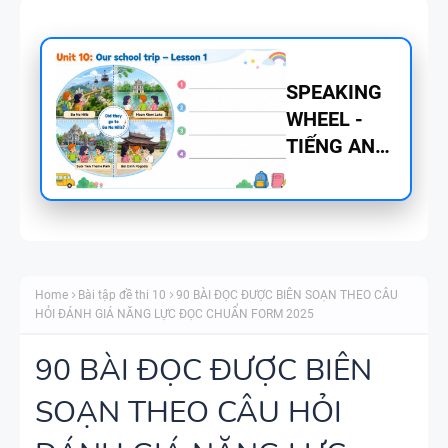
BẢNG
WORD
FORM
THEO TỪNG
UNIT ( CÓ
MỞ RỘNG )
CHUYÊN ĐỀ
VÀ TÓM
TÍNH TỪ
TẮT NGỮ
Home
Bài tập đề thi 10
90 BÀI ĐỌC ĐƯỢC BIÊN SOẠN THEO CÂU
ĐUÔI _ING
PHÁP -
HỎI ĐÁNH GIÁ NĂNG LỰC ĐỌC CHUẨN FORM 2025
VÀ _ED - CÓ
TIẾNG ANH
ĐÁP ÁN
6 - GLOBAL
90 BÀI ĐỌC ĐƯỢC BIÊN
SUCCESS -
SOẠN THEO CÂU HỎI
MINDMAP
HỌC KỲ 1 -
SPEAKING -
CÓ ĐÁP ÁN