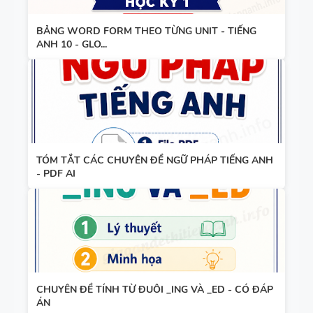
- LÝ
THUYẾT +
BẢNG WORD FORM THEO TỪNG UNIT - TIẾNG
TỪ VỰNG
BÀI TẬP +
ANH 10 - GLO...
VÀ NGỮ
ĐÁP ÁN
PHÁP -
TIẾNG ANH
6 - HỌC KỲ
1 - FILE
BẢNG
WORD +
TÓM TẮT CÁC CHUYÊN ĐỀ NGỮ PHÁP TIẾNG ANH
WORD
ẢNH MINH
- PDF AI
FORM -
HỌA
TIẾNG ANH
11 -
GLOBAL
BẢNG
SUCCESS -
WORD
HỌC KỲ 1 -
CHUYÊN ĐỀ TÍNH TỪ ĐUÔI _ING VÀ _ED - CÓ ĐÁP
FORM
CÓ ĐÁP ÁN
ÁN