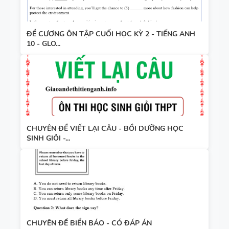
ĐỀ CƯƠNG ÔN TẬP CUỐI HỌC KỲ 2 - TIẾNG ANH
10 - GLO...
CHUYÊN ĐỀ VIẾT LẠI CÂU - BỒI DƯỠNG HỌC
SINH GIỎI -...
CHUYÊN ĐỀ BIỂN BÁO - CÓ ĐÁP ÁN