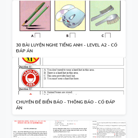
30 BÀI LUYỆN NGHE TIẾNG ANH - LEVEL A2 - CÓ
ĐÁP ÁN
CHUYÊN ĐỀ BIỂN BÁO - THÔNG BÁO - CÓ ĐÁP
ÁN