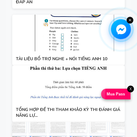
ĐÁP ÁN
✕
TÀI LIỆU BỔ TRỢ NGHE + NÓI TIẾNG ANH 10
X
Mua Pass
TỔNG HỢP ĐỀ THI THAM KHẢO KỲ THI ĐÁNH GIÁ
NĂNG LỰ...