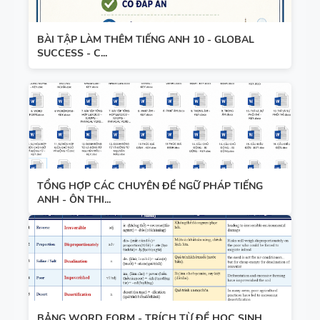
CHUYÊN ĐỀ
HỌC KỲ 1 -
NGỮ PHÁP
CÓ ĐÁP ÁN
BÀI TẬP LÀM THÊM TIẾNG ANH 10 - GLOBAL
TIẾNG ANH
SUCCESS - C...
- PDF AI
SPEAKING
TIẾNG ANH
3
TỔNG HỢP CÁC CHUYÊN ĐỀ NGỮ PHÁP TIẾNG
ANH - ÔN THI...
SPEAKING -
TIẾNG ANH
4 -
CAMBRIDG
E
SPEAKING
BẢNG WORD FORM - TRÍCH TỪ ĐỀ HỌC SINH