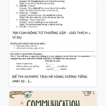
700 CỤM ĐỘNG TỪ THƯỜNG GẶP - GIẢI THÍCH +
VÍ DỤ
ĐỀ THI OLYMPIC TRẠI HÈ HÙNG VƯƠNG TIẾNG
ANH 10 - 1...