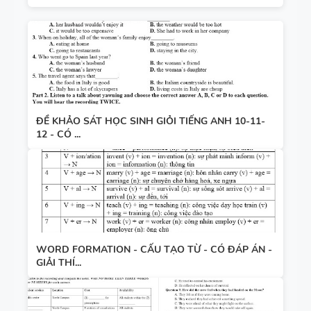
ĐỀ KHẢO SÁT HỌC SINH GIỎI TIẾNG ANH 10-11-
12 - CÓ ...
WORD FORMATION - CẤU TẠO TỪ - CÓ ĐÁP ÁN -
GIẢI THÍ...