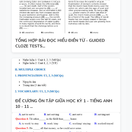
TỔNG HỢP BÀI ĐỌC HIỂU ĐIỀN TỪ - GUIDED
CLOZE TESTS...
ĐỀ CƯƠNG ÔN TẬP GIỮA HỌC KỲ 1 - TIẾNG ANH
10 - 11 ...