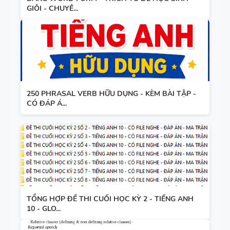
GIỎI - CHUYÊ...
WHEEL -
TIẾNG ANH
5 - GLOBAL
SUCCESS
250 PHRASAL VERB HỮU DỤNG - KÈM BÀI TẬP -
CÓ ĐÁP Á...
TỔNG HỢP ĐỀ THI CUỐI HỌC KỲ 2 - TIẾNG ANH
10 - GLO...