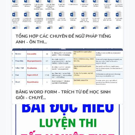
CÁC
SUCCESS -
CHUYÊN ĐỀ
HỌC KỲ 1 -
NGỮ PHÁP
CÓ ĐÁP ÁN
TIẾNG ANH
TỔNG HỢP CÁC CHUYÊN ĐỀ NGỮ PHÁP TIẾNG
- PDF AI
ANH - ÔN THI...
BẢNG WORD FORM - TRÍCH TỪ ĐỀ HỌC SINH
GIỎI - CHUYÊ...