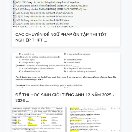
CÁC CHUYÊN ĐỀ NGỮ PHÁP ÔN TẬP THI TỐT
NGHIỆP THPT ...
ĐỀ THI HỌC SINH GIỎI TIẾNG ANH 12 NĂM 2025 -
2026 ...