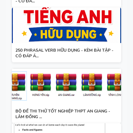
- CÓ ĐÁ...
250 PHRASAL VERB HỮU DỤNG - KÈM BÀI TẬP -
CÓ ĐÁP Á...
BỘ ĐỀ THI THỬ TỐT NGHIỆP THPT AN GIANG -
LÂM ĐỒNG ...