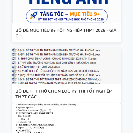
BỘ ĐỀ MỤC TIÊU 9+ TỐT NGHIỆP THPT 2026 - GIẢI
CH...
BỘ ĐỀ THI THỬ CHỌN LỌC KỲ THI TỐT NGHIỆP
THPT CÁC ...