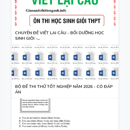
CHUYÊN ĐỀ VIẾT LẠI CÂU - BỒI DƯỠNG HỌC
SINH GIỎI -...
BỘ ĐỀ THI THỬ TỐT NGHIỆP NĂM 2026 - CÓ ĐÁP
ÁN