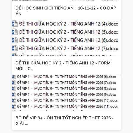
ĐỀ HỌC SINH GIỎI TIẾNG ANH 10-11-12 - CÓ ĐÁP
ÁN
ĐỀ THI GIỮA HỌC KỲ 2 - TIẾNG ANH 12 - FORM
MỚI - C...
BỘ ĐỀ VIP 9+ - ÔN THI TỐT NGHIỆP THPT 2026 -
GIẢI ...