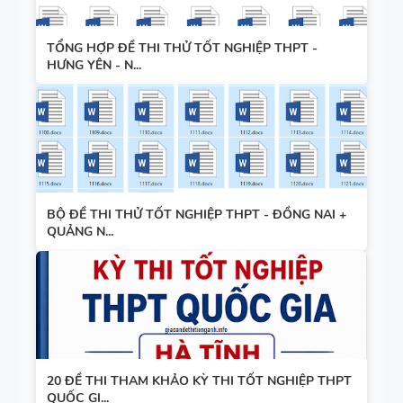
TỔNG HỢP ĐỀ THI THỬ TỐT NGHIỆP THPT -
HƯNG YÊN - N...
BỘ ĐỀ THI THỬ TỐT NGHIỆP THPT - ĐỒNG NAI +
QUẢNG N...
20 ĐỀ THI THAM KHẢO KỲ THI TỐT NGHIỆP THPT
QUỐC GI...