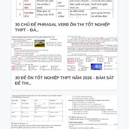
30 CHỦ ĐỀ PHRASAL VERB ÔN THI TỐT NGHIỆP
THPT - ĐÁ...
30 ĐỀ ÔN TỐT NGHIỆP THPT NĂM 2026 - BÁM SÁT
ĐỀ THI...