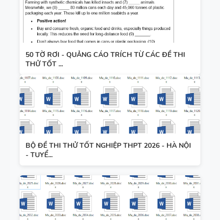
50 TỜ RƠI - QUẢNG CÁO TRÍCH TỪ CÁC ĐỀ THI
THỬ TỐT ...
BỘ ĐỀ THI THỬ TỐT NGHIỆP THPT 2026 - HÀ NỘI
- TUYỂ...