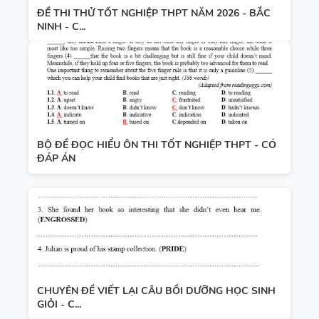
ĐỀ THI THỬ TỐT NGHIỆP THPT NĂM 2026 - BẮC
NINH - C...
BỘ ĐỀ ĐỌC HIỂU ÔN THI TỐT NGHIỆP THPT - CÓ
ĐÁP ÁN
CHUYÊN ĐỀ VIẾT LẠI CÂU BỒI DƯỠNG HỌC SINH
GIỎI - C...