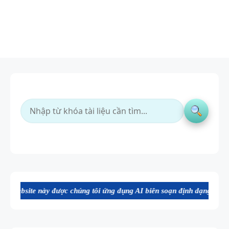
 được chúng tôi ứng dụng AI biên soạn định dạng file Word chất lượng