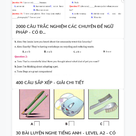
2000 CÂU TRẮC NGHIỆM CÁC CHUYÊN ĐỀ NGỮ
PHÁP - CÓ Đ...
400 CÂU SẮP XẾP - GIẢI CHI TIẾT
30 BÀI LUYỆN NGHE TIẾNG ANH - LEVEL A2 - CÓ