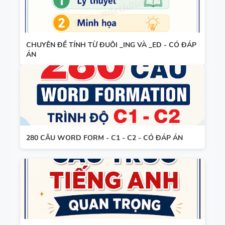
VÀO LỚP 6
- LÝ
THUYẾT +
110 CẤU
CHUYÊN ĐỀ TÍNH TỪ ĐUÔI _ING VÀ _ED - CÓ ĐÁP
BÀI TẬP +
ÁN
TRÚC
ĐÁP ÁN
TIẾNG ANH
QUAN
TRỌNG
BẢNG
280 CÂU WORD FORM - C1 - C2 - CÓ ĐÁP ÁN
WORD
FORM -
TIẾNG ANH
11 -
GLOBAL
BẢNG
SUCCESS -
WORD
HỌC KỲ 1 -