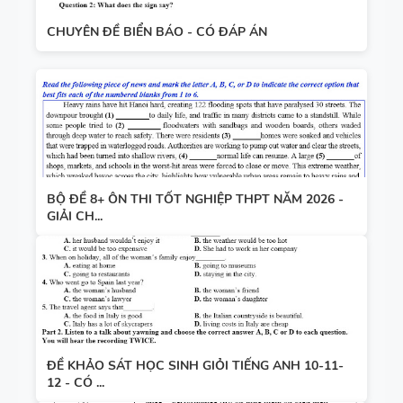
CHUYÊN ĐỀ BIỂN BÁO - CÓ ĐÁP ÁN
BỘ ĐỀ 8+ ÔN THI TỐT NGHIỆP THPT NĂM 2026 -
GIẢI CH...
ĐỀ KHẢO SÁT HỌC SINH GIỎI TIẾNG ANH 10-11-
12 - CÓ ...