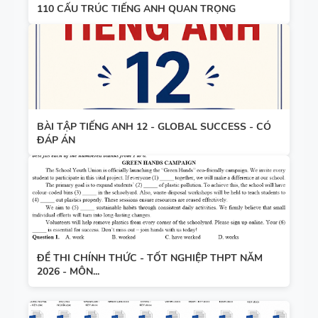
110 CẤU TRÚC TIẾNG ANH QUAN TRỌNG
FORM
CÓ ĐÁP ÁN
THEO TỪNG
UNIT -
TIẾNG ANH
BẢNG
10 -
WORD
GLOBAL
FORM
SUCCESS -
BÀI TẬP TIẾNG ANH 12 - GLOBAL SUCCESS - CÓ
ĐÁP ÁN
TIẾNG ANH
HỌC KỲ 1 -
8 - GLOBAL
CÓ ĐÁP ÁN
SUCCESS
BẢNG
THEO TỪNG
WORD
UNIT - HỌC
FORM
KỲ 1 - CÓ
THEO TỪNG
ĐỀ THI CHÍNH THỨC - TỐT NGHIỆP THPT NĂM
ĐÁP ÁN
2026 - MÔN...
UNIT -
TIẾNG ANH
TÓM TẮT
7 - GLOBAL