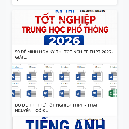
50 ĐỀ MINH HỌA KỲ THI TỐT NGHIỆP THPT 2026 -
GIẢI ...
BỘ ĐỀ THI THỬ TỐT NGHIỆP THPT - THÁI
NGUYÊN - CÓ Đ...