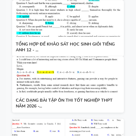
TỔNG HỢP ĐỀ KHẢO SÁT HỌC SINH GIỎI TIẾNG
ANH 12 - ...
CÁC DẠNG BÀI TẬP ÔN THI TỐT NGHIỆP THPT
NĂM 2026 -...