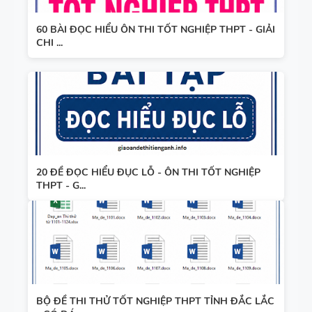
60 BÀI ĐỌC HIỂU ÔN THI TỐT NGHIỆP THPT - GIẢI
CHI ...
20 ĐỀ ĐỌC HIỂU ĐỤC LỖ - ÔN THI TỐT NGHIỆP
THPT - G...
BỘ ĐỀ THI THỬ TỐT NGHIỆP THPT TỈNH ĐẮC LẮC