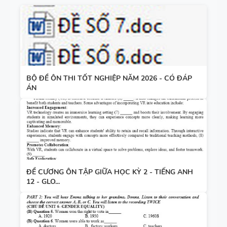
BỘ ĐỀ ÔN THI TỐT NGHIỆP NĂM 2026 - CÓ ĐÁP
ÁN
ĐỀ CƯƠNG ÔN TẬP GIỮA HỌC KỲ 2 - TIẾNG ANH
12 - GLO...