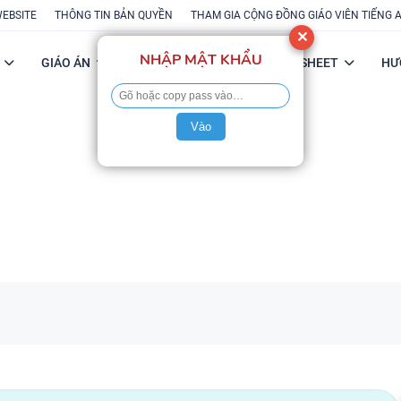
WEBSITE
THÔNG TIN BẢN QUYỀN
THAM GIA CỘNG ĐỒNG GIÁO VIÊN TIẾNG 
✕
NHẬP MẬT KHẨU
GIÁO ÁN
POWERPOINT
FLASH-SHEET
HƯ
Vào