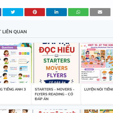
6 - HỌC KỲ 1 - GLOBAL SUCC
T LIÊN QUAN
TỔNG HỢP WORD FORM THE
TỪNG UNIT VÀ CÁC CHUYÊN 
NGỮ PHÁP - TIẾNG ANH 9 - 
SUCCESS - ÔN VÀO 10
BÀI TẬP SẮP XẾP TỪ THÀNH
VÀ ĐIỀN TỪ VÀO CHỖ TRỐNG 
TIẾNG ANH 7 - HỌC KỲ 1 - G
G TIẾNG ANH 3
STARTERS - MOVERS -
LUYỆN NÓI TIẾN
FLYERS READING - CÓ
SUCCESS - CÓ ĐÁP ÁN
ĐÁP ÁN