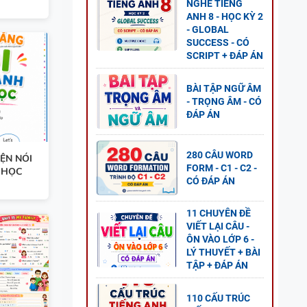
NGHE TIẾNG
ANH 8 - HỌC KỲ 2
- GLOBAL
G ANH
SUCCESS - CÓ
SCRIPT + ĐÁP ÁN
Ỳ 1
BÀI TẬP NGỮ ÂM
- TRỌNG ÂM - CÓ
ĐÁP ÁN
G ANH
280 CÂU WORD
ÍCH
ỆN NÓI
FORM - C1 - C2 -
U HỌC
CÓ ĐÁP ÁN
11 CHUYÊN ĐỀ
VIẾT LẠI CÂU -
ÔN VÀO LỚP 6 -
LÝ THUYẾT + BÀI
TẬP + ĐÁP ÁN
110 CẤU TRÚC