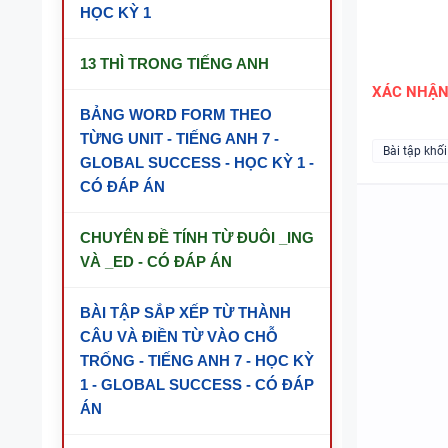
HỌC KỲ 1
13 THÌ TRONG TIẾNG ANH
XÁC NHẬ
BẢNG WORD FORM THEO
TỪNG UNIT - TIẾNG ANH 7 -
Bài tập khối
GLOBAL SUCCESS - HỌC KỲ 1 -
CÓ ĐÁP ÁN
CHUYÊN ĐỀ TÍNH TỪ ĐUÔI _ING
VÀ _ED - CÓ ĐÁP ÁN
BÀI TẬP SẮP XẾP TỪ THÀNH
CÂU VÀ ĐIỀN TỪ VÀO CHỖ
TRỐNG - TIẾNG ANH 7 - HỌC KỲ
1 - GLOBAL SUCCESS - CÓ ĐÁP
ÁN