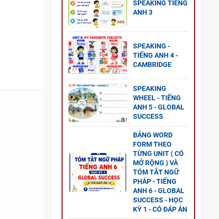
SPEAKING TIẾNG
ANH 3
SPEAKING -
NG
TIẾNG ANH 4 -
CAMBRIDGE
GLOBAL
SPEAKING
P ÁN
WHEEL - TIẾNG
ANH 5 - GLOBAL
SUCCESS
BẢNG WORD
NG VÀ
FORM THEO
TỪNG UNIT ( CÓ
MỞ RỘNG ) VÀ
TÓM TẮT NGỮ
PHÁP - TIẾNG
ANH 6 - GLOBAL
SUCCESS - HỌC
KỲ 1 - CÓ ĐÁP ÁN
 ANH