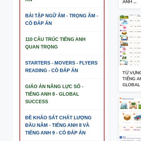
ANH ...
BÀI TẬP NGỮ ÂM - TRỌNG ÂM -
CÓ ĐÁP ÁN
110 CẤU TRÚC TIẾNG ANH
QUAN TRỌNG
STARTERS - MOVERS - FLYERS
READING - CÓ ĐÁP ÁN
TỪ VỰNG
TIẾNG A
GLOBAL 
GIÁO ÁN NĂNG LỰC SỐ -
TIẾNG ANH 8 - GLOBAL
SUCCESS
ĐỀ KHẢO SÁT CHẤT LƯỢNG
ĐẦU NĂM - TIẾNG ANH 8 VÀ
TIẾNG ANH 9 - CÓ ĐÁP ÁN