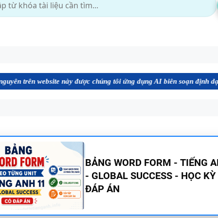
bsite này được chúng tôi ứng dụng AI biên soạn định dạng file Word c
BẢNG WORD FORM THEO TỪ
UNIT - TIẾNG ANH 10 - GLOB
SUCCESS - HỌC KỲ 1 - CÓ ĐÁ