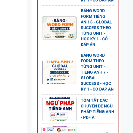
KỲ 1 - CÓ ĐÁP ÁN
BẢNG WORD
FORM TIẾNG
ANH 8 - GLOBAL
SUCCESS THEO
TỪNG UNIT -
HỌC KỲ 1 - CÓ
ĐÁP ÁN
BẢNG WORD
FORM THEO
TỪNG UNIT -
TIẾNG ANH 7 -
GLOBAL
SUCCESS - HỌC
KỲ 1 - CÓ ĐÁP ÁN
TÓM TẮT CÁC
CHUYÊN ĐỀ NGỮ
PHÁP TIẾNG ANH
- PDF AI
 5 -