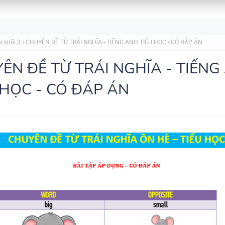
BẢNG WORD FORM TIẾNG ANH
GLOBAL SUCCESS THEO TỪN
p khối 3
CHUYÊN ĐỀ TỪ TRÁI NGHĨA - TIẾNG ANH TIỂU HỌC - CÓ ĐÁP ÁN
- HỌC KỲ 1 - CÓ ĐÁP ÁN
ÊN ĐỀ TỪ TRÁI NGHĨA - TIẾNG
 HỌC - CÓ ĐÁP ÁN
BẢNG WORD FORM THEO TỪ
UNIT - TIẾNG ANH 7 - GLOBA
SUCCESS - HỌC KỲ 1 - CÓ ĐÁ
TÓM TẮT CÁC CHUYÊN ĐỀ N
PHÁP TIẾNG ANH - PDF AI