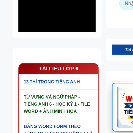
Tài nguyên trên we
TÀI LIỆU LỚP 6
13 THÌ TRONG TIẾNG ANH
TỪ VỰNG VÀ NGỮ PHÁP -
TIẾNG ANH 6 - HỌC KỲ 1 - FILE
WORD + ẢNH MINH HỌA
BẢNG WORD FORM THEO