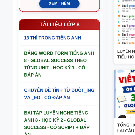
XEM THÊM
TÀI LIỆU LỚP 8
13 THÌ TRONG TIẾNG ANH
LUYỆN N
BẢNG WORD FORM TIẾNG ANH
TIỂU HỌ
8 - GLOBAL SUCCESS THEO
TỪNG UNIT - HỌC KỲ 1 - CÓ
ĐÁP ÁN
CHUYÊN ĐỀ TÍNH TỪ ĐUÔI _ING
VÀ _ED - CÓ ĐÁP ÁN
BÀI TẬP LUYỆN NGHE TIẾNG
ANH 8 - HỌC KỲ 2 - GLOBAL
TỔNG HỢ
SUCCESS - CÓ SCRIPT + ĐÁP
LẠI CÂU 
ÁN