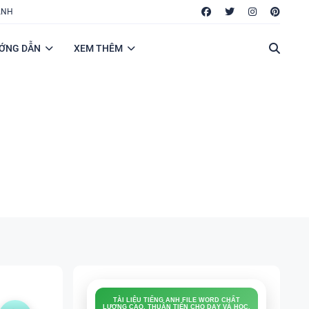
ANH
ỚNG DẪN
XEM THÊM
TÀI LIỆU TIẾNG ANH FILE WORD CHẤT
LƯỢNG CAO, THUẬN TIỆN CHO DẠY VÀ HỌC.