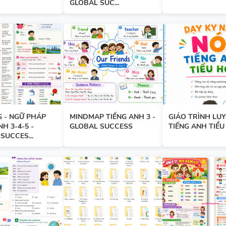
GLOBAL SUC...
TỪ VỰNG - NGỮ PHÁP - TIẾN
7 - GLOBAL SUCCESS - HỌC K
GIÁO ÁN THAM KHẢO - TIẾN
10 - GLOBAL SUCCESS - CÓ T
 - NGỮ PHÁP
MINDMAP TIẾNG ANH 3 -
GIÁO TRÌNH LUY
NH 3-4-5 -
GLOBAL SUCCESS
TIẾNG ANH TIỂ
HỢP NĂNG LỰC SỐ - CẢ NĂM
SUCCES...
13 THÌ TRONG TIẾNG ANH