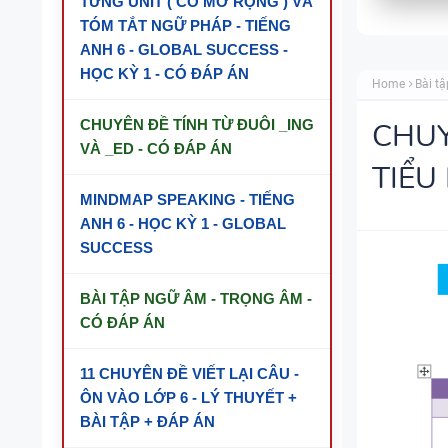
TỪNG UNIT ( CÓ MỞ RỘNG ) VÀ
TÓM TẮT NGỮ PHÁP - TIẾNG
ANH 6 - GLOBAL SUCCESS -
HỌC KỲ 1 - CÓ ĐÁP ÁN
Home
Bài tậ
CHUYÊN ĐỀ TÍNH TỪ ĐUÔI _ING
CHUY
VÀ _ED - CÓ ĐÁP ÁN
TIỂU
MINDMAP SPEAKING - TIẾNG
ANH 6 - HỌC KỲ 1 - GLOBAL
SUCCESS
BÀI TẬP NGỮ ÂM - TRỌNG ÂM -
CÓ ĐÁP ÁN
11 CHUYÊN ĐỀ VIẾT LẠI CÂU -
ÔN VÀO LỚP 6 - LÝ THUYẾT +
BÀI TẬP + ĐÁP ÁN