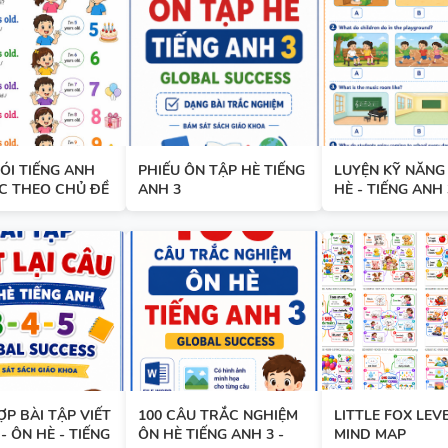
TÀI LIỆU DẠY NÓI SPEAKING -
TIẾNG ANH 7 - GLOBAL SUCC
HỌC KỲ 1
ÓI TIẾNG ANH
PHIẾU ÔN TẬP HÈ TIẾNG
LUYỆN KỸ NĂNG
BÀI TẬP LUYỆN NGHE - TIẾN
C THEO CHỦ ĐỀ
ANH 3
HÈ - TIẾNG ANH 
9 - GLOBAL SUCCESS - HỌC KỲ
CÓ SCRIPT + ĐÁP ÁN
BÀI TẬP LUYỆN NGHE TIẾNG 
- HỌC KỲ 2 - GLOBAL SUCCES
SCRIPT + ĐÁP ÁN
P BÀI TẬP VIẾT
100 CÂU TRẮC NGHIỆM
LITTLE FOX LEVE
- ÔN HÈ - TIẾNG
ÔN HÈ TIẾNG ANH 3 -
MIND MAP