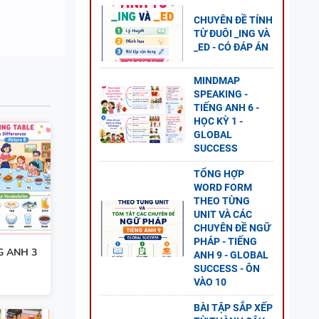
ESS
CHUYÊN ĐỀ TÍNH
TỪ ĐUÔI _ING VÀ
_ED - CÓ ĐÁP ÁN
MINDMAP
SPEAKING -
O
TIẾNG ANH 6 -
ĐỀ
HỌC KỲ 1 -
GLOBAL
GLOBAL
SUCCESS
TỔNG HỢP
WORD FORM
THEO TỪNG
 CÂU
UNIT VÀ CÁC
CHUYÊN ĐỀ NGỮ
-
PHÁP - TIẾNG
LOBAL
G ANH 3
ANH 9 - GLOBAL
SUCCESS - ÔN
VÀO 10
BÀI TẬP SẮP XẾP