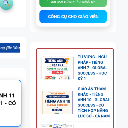
MỜI BẠN THAM KHẢO, ĐĂNG KÝ.
CÔNG CỤ CHO GIÁO VIÊN
hất lượng cao, thuận tiện cho dạy và học tiếng Anh. Mời bạn tham khả
TỪ VỰNG - NGỮ
PHÁP - TIẾNG
ANH 7 - GLOBAL
SUCCESS - HỌC
KỲ 1
GIÁO ÁN THAM
NG
KHẢO - TIẾNG
ANH 10 - GLOBAL
AL
SUCCESS - CÓ
P ÁN
TÍCH HỢP NĂNG
LỰC SỐ - CẢ NĂM