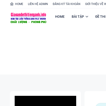
HOME
LIÊN HỆ ADMIN
ĐĂNG KÝ TÀI KHOẢN
GIỚI THIỆU VỀ 
HOME
BÀI TẬP
ĐỀ THI