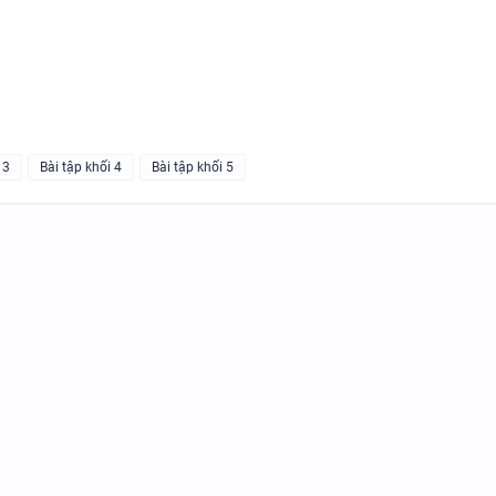
N
BẢNG WORD FORM THEO TỪ
UNIT ( CÓ MỞ RỘNG ) VÀ TÓM TẮT
 3
Bài tập khối 4
Bài tập khối 5
NGỮ PHÁP - TIẾNG ANH 6 - 
SUCCESS - HỌC KỲ 1 - CÓ ĐÁ
CHUYÊN ĐỀ TÍNH TỪ ĐUÔI _I
_ED - CÓ ĐÁP ÁN
MINDMAP SPEAKING - TIẾNG