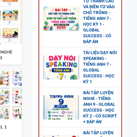
TỪ THÀNH CÂU
VÀ ĐIỀN TỪ VÀO
ESS -
CHỖ TRỐNG -
TIẾNG ANH 7 -
HỌC KỲ 1 -
GLOBAL
SUCCESS - CÓ
ĐÁP ÁN
 NGHE
G ANH
TÀI LIỆU DẠY NÓI
3
SPEAKING -
 2 -
TIẾNG ANH 7 -
GLOBAL
SUCCESS - HỌC
KỲ 1
BÀI TẬP LUYỆN
NGHE - TIẾNG
ANH 8
ANH 9 - GLOBAL
S - CÓ
SUCCESS - HỌC
KỲ 2 - CÓ SCRIPT
+ ĐÁP ÁN
L 1
BÀI TẬP LUYỆN