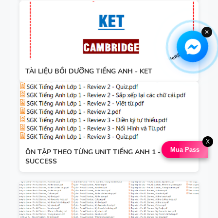
✕
TÀI LIỆU BỒI DƯỠNG TIẾNG ANH - KET
X
Mua Pass
ÔN TẬP THEO TỪNG UNIT TIẾNG ANH 1 - GLOBAL
SUCCESS