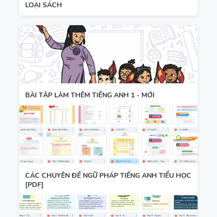
LOẠI SÁCH
BÀI TẬP LÀM THÊM TIẾNG ANH 1 - MỚI
CÁC CHUYÊN ĐỀ NGỮ PHÁP TIẾNG ANH TIỂU HỌC
[PDF]