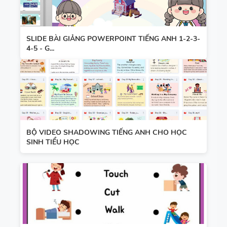
TIẾNG ANH
HỢP NĂNG
LỰC SỐ -
CẢ NĂM
SLIDE BÀI GIẢNG POWERPOINT TIẾNG ANH 1-2-3-
4-5 - G...
TỪ VỰNG
VÀ NGỮ
PHÁP -
TIẾNG ANH
6 - HỌC KỲ
1 - FILE
BỘ VIDEO SHADOWING TIẾNG ANH CHO HỌC
SINH TIỂU HỌC
BẢNG
WORD +
WORD
ẢNH MINH
FORM -
HỌA
TIẾNG ANH
11 -
GLOBAL
BẢNG
SUCCESS -