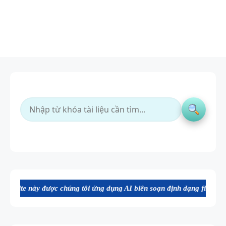
ược chúng tôi ứng dụng AI biên soạn định dạng file Word chất lượng c