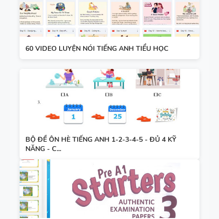
60 VIDEO LUYỆN NÓI TIẾNG ANH TIỂU HỌC
BỘ ĐỀ ÔN HÈ TIẾNG ANH 1-2-3-4-5 - ĐỦ 4 KỸ
NĂNG - C...