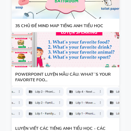
35 CHỦ ĐỀ MIND MAP TIẾNG ANH TIỂU HỌC
POWERPOINT LUYỆN MẪU CÂU: WHAT´S YOUR
FAVORITE FOO...
LUYỆN VIẾT CÁC TIẾNG ANH TIỂU HỌC - CÁC