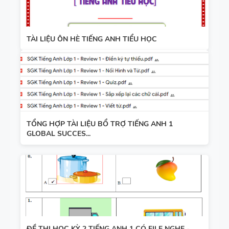
TÀI LIỆU ÔN HÈ TIẾNG ANH TIỂU HỌC
TỔNG HỢP TÀI LIỆU BỔ TRỢ TIẾNG ANH 1
GLOBAL SUCCES...
ĐỀ THI HỌC KỲ 2 TIẾNG ANH 1 CÓ FILE NGHE -