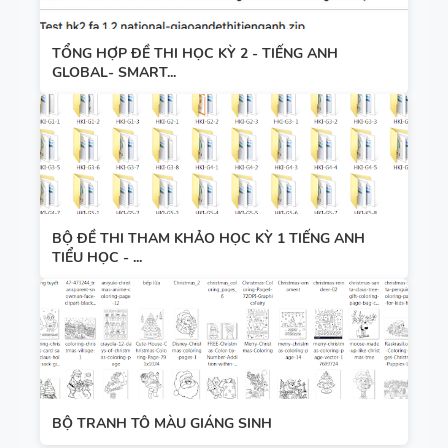
TỔNG HỢP ĐỀ THI HỌC KỲ 2 - TIẾNG ANH
GLOBAL- SMART...
BỘ ĐỀ THI THAM KHẢO HỌC KỲ 1 TIẾNG ANH
TIỂU HỌC - ...
BỘ TRANH TÔ MÀU GIÁNG SINH