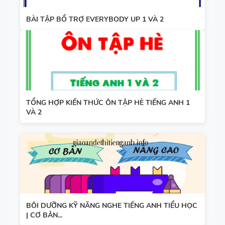
BÀI TẬP BỔ TRỢ EVERYBODY UP 1 VÀ 2
TỔNG HỢP KIẾN THỨC ÔN TẬP HÈ TIẾNG ANH 1
VÀ 2
BÔI DƯỠNG KỸ NĂNG NGHE TIẾNG ANH TIỂU HỌC
| CƠ BẢN...