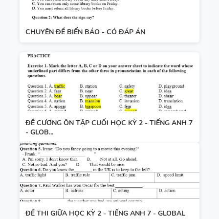
CHUYÊN ĐỀ BIỂN BÁO - CÓ ĐÁP ÁN
ĐỀ CƯƠNG ÔN TẬP CUỐI HỌC KỲ 2 - TIẾNG ANH 7
- GLOB...
ĐỀ THI GIỮA HỌC KỲ 2 - TIẾNG ANH 7 - GLOBAL