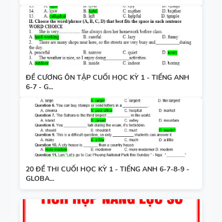
ĐỀ CƯƠNG ÔN TẬP CUỐI HỌC KỲ 1 - TIẾNG ANH
6-7 - G...
20 ĐỀ THI CUỐI HỌC KỲ 1 - TIẾNG ANH 6-7-8-9 -
GLOBA...