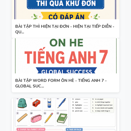
BÀI TẬP THÌ HIỆN TẠI ĐƠN - HIỆN TẠI TIẾP DIỄN -
QU...
BÀI TẬP WORD FORM ÔN HÈ - TIẾNG ANH 7 -
GLOBAL SUC...