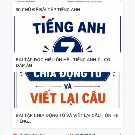
30 CHỦ ĐỀ BÀI TẬP TIẾNG ANH
BÀI TẬP ĐỌC HIỂU ÔN HÈ - TIẾNG ANH 7 - CÓ
ĐÁP ÁN
BÀI TẬP CHIA ĐỘNG TỪ VÀ VIẾT LẠI CÂU - ÔN HÈ
TIẾNG...