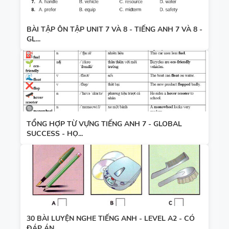
BÀI TẬP ÔN TẬP UNIT 7 VÀ 8 - TIẾNG ANH 7 VÀ 8 -
GL...
TỔNG HỢP TỪ VỰNG TIẾNG ANH 7 - GLOBAL
SUCCESS - HỌ...
30 BÀI LUYỆN NGHE TIẾNG ANH - LEVEL A2 - CÓ
ĐÁP ÁN