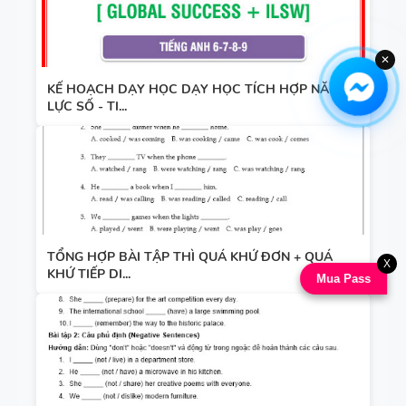
✕
KẾ HOẠCH DẠY HỌC DẠY HỌC TÍCH HỢP NĂNG
LỰC SỐ - TI...
TỔNG HỢP BÀI TẬP THÌ QUÁ KHỨ ĐƠN + QUÁ
X
KHỨ TIẾP DI...
Mua Pass