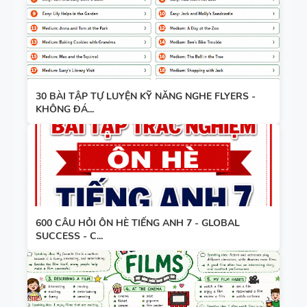
30 BÀI TẬP TỰ LUYỆN KỸ NĂNG NGHE FLYERS -
KHÔNG ĐÁ...
600 CÂU HỎI ÔN HÈ TIẾNG ANH 7 - GLOBAL
SUCCESS - C...