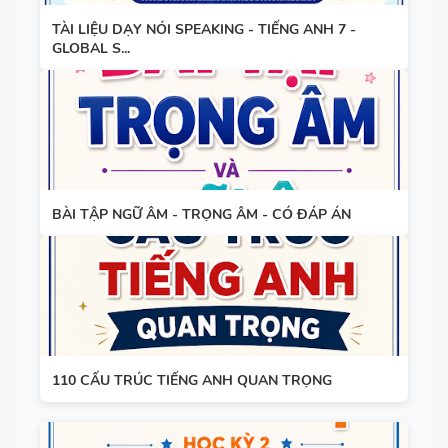
TÀI LIỆU DẠY NÓI SPEAKING - TIẾNG ANH 7 -
GLOBAL S...
BÀI TẬP NGỮ ÂM - TRỌNG ÂM - CÓ ĐÁP ÁN
110 CẤU TRÚC TIẾNG ANH QUAN TRỌNG