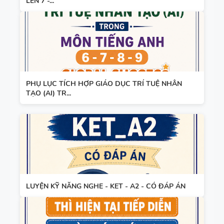
LÊN 7 -...
PHỤ LỤC TÍCH HỢP GIÁO DỤC TRÍ TUỆ NHÂN
TẠO (AI) TR...
LUYỆN KỸ NĂNG NGHE - KET - A2 - CÓ ĐÁP ÁN