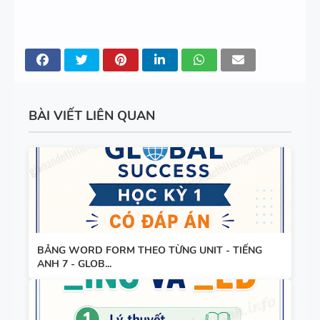
CÁC
SUCCESS -
CHUYÊN ĐỀ
HỌC KỲ 1 -
NGỮ PHÁP
CÓ ĐÁP ÁN
TIẾNG ANH
- PDF AI
BÀI VIẾT LIÊN QUAN
BẢNG WORD FORM THEO TỪNG UNIT - TIẾNG
ANH 7 - GLOB...