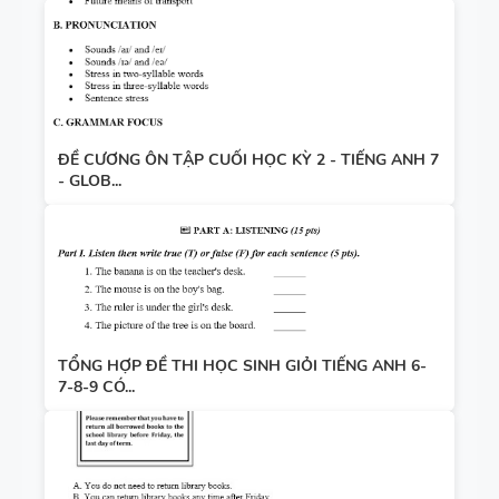
ĐỀ CƯƠNG ÔN TẬP CUỐI HỌC KỲ 2 - TIẾNG ANH 7
- GLOB...
TỔNG HỢP ĐỀ THI HỌC SINH GIỎI TIẾNG ANH 6-
7-8-9 CÓ...