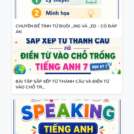
CHUYÊN ĐỀ TÍNH TỪ ĐUÔI _ING VÀ _ED - CÓ ĐÁP
ÁN
BÀI TẬP SẮP XẾP TỪ THÀNH CÂU VÀ ĐIỀN TỪ
VÀO CHỖ TR...