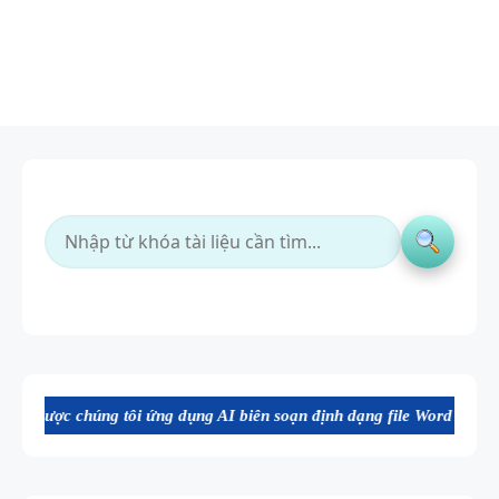
i ứng dụng AI biên soạn định dạng file Word chất lượng cao, thuận ti