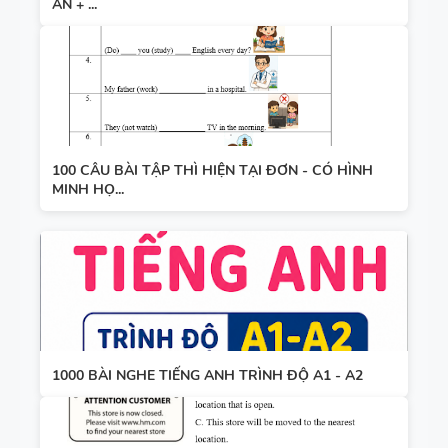
ÁN + ...
100 CÂU BÀI TẬP THÌ HIỆN TẠI ĐƠN - CÓ HÌNH
MINH HỌ...
1000 BÀI NGHE TIẾNG ANH TRÌNH ĐỘ A1 - A2