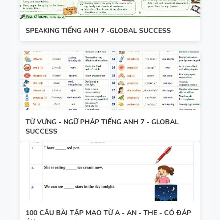
SPEAKING TIẾNG ANH 7 -GLOBAL SUCCESS
TỪ VỰNG - NGỮ PHÁP TIẾNG ANH 7 - GLOBAL
SUCCESS
100 CÂU BÀI TẬP MẠO TỪ A - AN - THE - CÓ ĐÁP