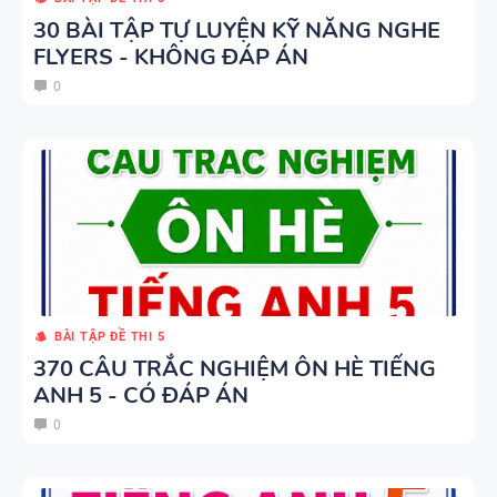
30 BÀI TẬP TỰ LUYỆN KỸ NĂNG NGHE
FLYERS - KHÔNG ĐÁP ÁN
0
BÀI TẬP ĐỀ THI 5
370 CÂU TRẮC NGHIỆM ÔN HÈ TIẾNG
ANH 5 - CÓ ĐÁP ÁN
0