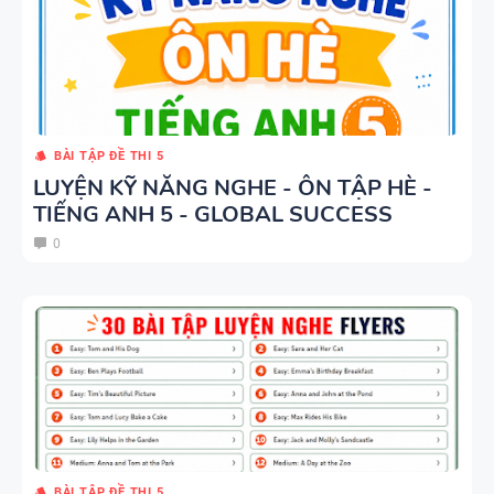
WORD
ẢNH MINH
FORM -
HỌA
TIẾNG ANH
11 -
GLOBAL
BÀI TẬP ĐỀ THI 5
SUCCESS -
LUYỆN KỸ NĂNG NGHE - ÔN TẬP HÈ -
HỌC KỲ 1 -
TIẾNG ANH 5 - GLOBAL SUCCESS
CÓ ĐÁP ÁN
0
BÀI TẬP ĐỀ THI 5