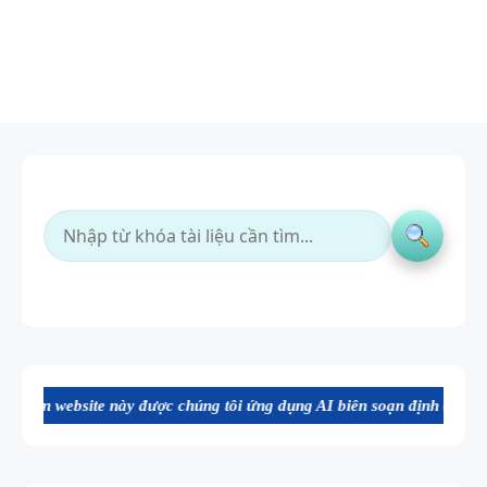
này được chúng tôi ứng dụng AI biên soạn định dạng file Word chất lư