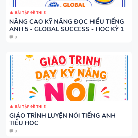
BÀI TẬP ĐỀ THI 5
NÂNG CAO KỸ NĂNG ĐỌC HIỂU TIẾNG
ANH 5 - GLOBAL SUCCESS - HỌC KỲ 1
0
BÀI TẬP ĐỀ THI 5
GIÁO TRÌNH LUYỆN NÓI TIẾNG ANH
TIỂU HỌC
0