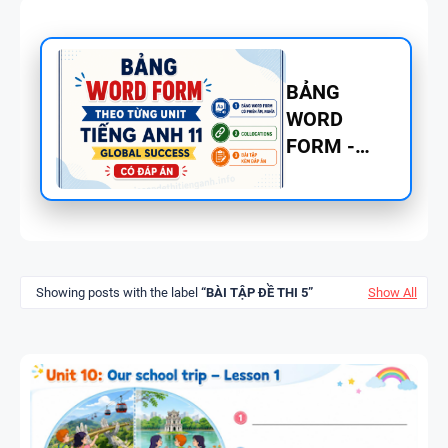
BẢNG
WORD
FORM
THEO TỪNG
UNIT -
TIẾNG ANH
BẢNG
10 -
WORD
GLOBAL
Showing posts with the label
BÀI TẬP ĐỀ THI 5
Show All
FORM
SUCCESS -
TIẾNG ANH
HỌC KỲ 1 -
8 - GLOBAL
CÓ ĐÁP ÁN
SUCCESS
BẢNG
THEO TỪNG
WORD
UNIT - HỌC