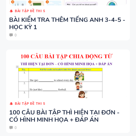
BÀI TẬP ĐỀ THI 5
BÀI KIỂM TRA THÊM TIẾNG ANH 3-4-5 -
HỌC KỲ 1
0
BÀI TẬP ĐỀ THI 5
100 CÂU BÀI TẬP THÌ HIỆN TẠI ĐƠN -
CÓ HÌNH MINH HỌA + ĐÁP ÁN
0