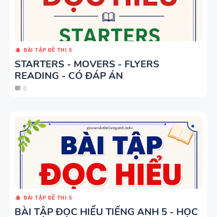
MỞ RỘNG )
CHUYÊN ĐỀ
VÀ TÓM
TÍNH TỪ
TẮT NGỮ
ĐUÔI _ING
PHÁP -
VÀ _ED - CÓ
BÀI TẬP ĐỀ THI 5
TIẾNG ANH
STARTERS - MOVERS - FLYERS
ĐÁP ÁN
6 - GLOBAL
READING - CÓ ĐÁP ÁN
SUCCESS -
MINDMAP
0
HỌC KỲ 1 -
SPEAKING -
CÓ ĐÁP ÁN
TIẾNG ANH
6 - HỌC KỲ
1 - GLOBAL
SUCCESS
TỔNG HỢP
WORD
FORM
BÀI TẬP ĐỀ THI 5
THEO TỪNG
BÀI TẬP ĐỌC HIỂU TIẾNG ANH 5 - HỌC