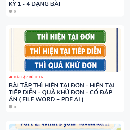
UNIT VÀ
KỲ 1 - 4 DẠNG BÀI
CÁC
0
BÀI TẬP
CHUYÊN ĐỀ
SẮP XẾP
NGỮ PHÁP
TỪ THÀNH
- TIẾNG
CÂU VÀ
ANH 9 -
ĐIỀN TỪ
GLOBAL
VÀO CHỖ
SUCCESS -
TÀI LIỆU
TRỐNG -
ÔN VÀO 10
DẠY NÓI
TIẾNG ANH
BÀI TẬP ĐỀ THI 5
SPEAKING -
7 - HỌC KỲ
BÀI TẬP THÌ HIỆN TẠI ĐƠN - HIỆN TẠI
TIẾNG ANH
1 - GLOBAL
TIẾP DIỄN - QUÁ KHỨ ĐƠN - CÓ ĐÁP
7 - GLOBAL
SUCCESS -
ÁN ( FILE WORD + PDF AI )
SUCCESS -
CÓ ĐÁP ÁN
0
BÀI TẬP
HỌC KỲ 1
LUYỆN
NGHE -