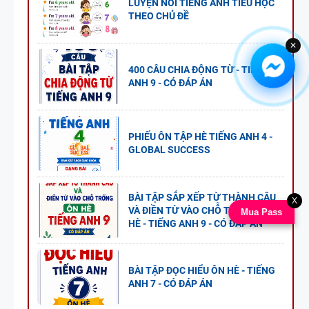
LUYỆN NÓI TIẾNG ANH TIỂU HỌC
THEO CHỦ ĐỀ
✕
400 CÂU CHIA ĐỘNG TỪ - TIẾNG
ANH 9 - CÓ ĐÁP ÁN
PHIẾU ÔN TẬP HÈ TIẾNG ANH 4 -
GLOBAL SUCCESS
BÀI TẬP SẮP XẾP TỪ THÀNH CÂU
X
VÀ ĐIỀN TỪ VÀO CHỖ TRỐNG - ÔN
Mua Pass
HÈ - TIẾNG ANH 9 - CÓ ĐÁP ÁN
BÀI TẬP ĐỌC HIỂU ÔN HÈ - TIẾNG
ANH 7 - CÓ ĐÁP ÁN