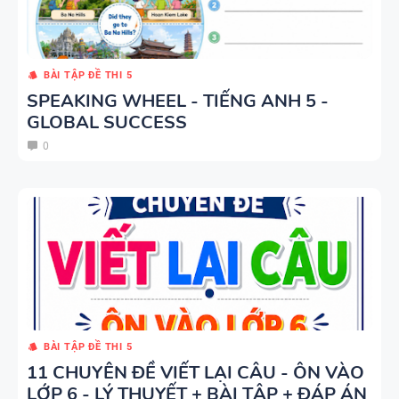
FORM
KỲ 1 - CÓ
THEO TỪNG
ĐÁP ÁN
UNIT -
BÀI TẬP ĐỀ THI 5
TIẾNG ANH
SPEAKING WHEEL - TIẾNG ANH 5 -
TÓM TẮT
7 - GLOBAL
GLOBAL SUCCESS
CÁC
SUCCESS -
0
CHUYÊN ĐỀ
HỌC KỲ 1 -
NGỮ PHÁP
CÓ ĐÁP ÁN
TIẾNG ANH
- PDF AI
SPEAKING
TIẾNG ANH
3
BÀI TẬP ĐỀ THI 5
11 CHUYÊN ĐỀ VIẾT LẠI CÂU - ÔN VÀO
LỚP 6 - LÝ THUYẾT + BÀI TẬP + ĐÁP ÁN
SPEAKING -