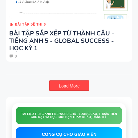
BÀI TẬP ĐỀ THI 5
BÀI TẬP SẮP XẾP TỪ THÀNH CÂU -
TIẾNG ANH 5 - GLOBAL SUCCESS -
HỌC KỲ 1
0
Load More
FILE WORD: ĐỀ THI, ĐỀ CƯƠNG, BÀI KIỂM TRA, BÀI TẬP LÀM THÊM,
LUYỆN NGHE, ÔN VÀO 10, TỐT NGHIỆP THPT
CÔNG CỤ CHO GIÁO VIÊN