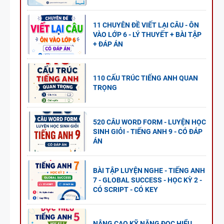
11 CHUYÊN ĐỀ VIẾT LẠI CÂU - ÔN
VÀO LỚP 6 - LÝ THUYẾT + BÀI TẬP
+ ĐÁP ÁN
110 CẤU TRÚC TIẾNG ANH QUAN
TRỌNG
520 CÂU WORD FORM - LUYỆN HỌC
SINH GIỎI - TIẾNG ANH 9 - CÓ ĐÁP
ÁN
BÀI TẬP LUYỆN NGHE - TIẾNG ANH
7 - GLOBAL SUCCESS - HỌC KỲ 2 -
CÓ SCRIPT - CÓ KEY
NÂNG CAO KỸ NĂNG ĐỌC HIỂU