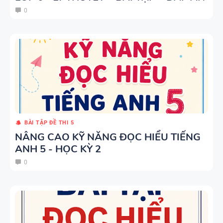
TIẾNG ANH
0
4 -
CAMBRIDG
E
SPEAKING
WHEEL -
TIẾNG ANH
5 - GLOBAL
BÀI TẬP ĐỀ THI 5
SUCCESS
NÂNG CAO KỸ NĂNG ĐỌC HIỂU TIẾNG
ANH 5 - HỌC KỲ 2
BẢNG
0
WORD
FORM
THEO TỪNG
UNIT ( CÓ