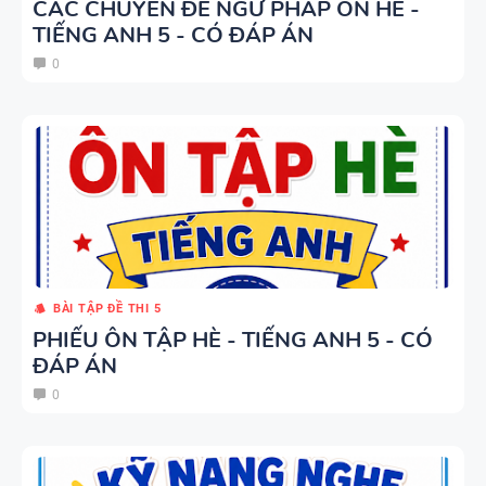
CÁC CHUYÊN ĐỀ NGỮ PHÁP ÔN HÈ -
KHẢO -
TIẾNG ANH 5 - CÓ ĐÁP ÁN
TIẾNG ANH
0
10 -
GLOBAL
13 THÌ
SUCCESS -
TRONG
CÓ TÍCH
TIẾNG ANH
HỢP NĂNG
LỰC SỐ -
CẢ NĂM
TỪ VỰNG
BÀI TẬP ĐỀ THI 5
VÀ NGỮ
PHIẾU ÔN TẬP HÈ - TIẾNG ANH 5 - CÓ
ĐÁP ÁN
PHÁP -
TIẾNG ANH
0
6 - HỌC KỲ
1 - FILE
BẢNG
WORD +