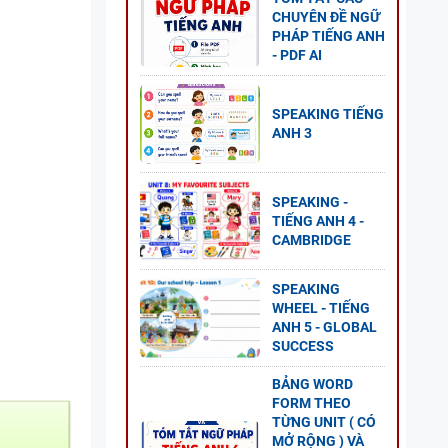
CHUYÊN ĐỀ NGỮ
PHÁP TIẾNG ANH
- PDF AI
NG
SPEAKING TIẾNG
GLOBAL
ANH 3
P ÁN
SPEAKING -
TIẾNG ANH 4 -
CAMBRIDGE
NG VÀ
SPEAKING
WHEEL - TIẾNG
ANH 5 - GLOBAL
SUCCESS
BẢNG WORD
FORM THEO
 ANH
TỪNG UNIT ( CÓ
ESS
MỞ RỘNG ) VÀ