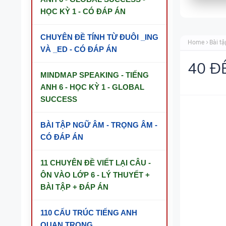
HỌC KỲ 1 - CÓ ĐÁP ÁN
CHUYÊN ĐỀ TÍNH TỪ ĐUÔI _ING
Home
Bài tậ
VÀ _ED - CÓ ĐÁP ÁN
40 Đ
MINDMAP SPEAKING - TIẾNG
ANH 6 - HỌC KỲ 1 - GLOBAL
SUCCESS
BÀI TẬP NGỮ ÂM - TRỌNG ÂM -
CÓ ĐÁP ÁN
11 CHUYÊN ĐỀ VIẾT LẠI CÂU -
ÔN VÀO LỚP 6 - LÝ THUYẾT +
BÀI TẬP + ĐÁP ÁN
110 CẤU TRÚC TIẾNG ANH
QUAN TRỌNG