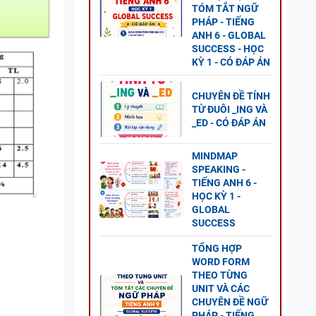
TÓM TẮT NGỮ
PHÁP - TIẾNG
ANH 6 - GLOBAL
SUCCESS - HỌC
KỲ 1 - CÓ ĐÁP ÁN
O
ĐỀ
CHUYÊN ĐỀ TÍNH
TỪ ĐUÔI _ING VÀ
GLOBAL
_ED - CÓ ĐÁP ÁN
MINDMAP
SPEAKING -
TIẾNG ANH 6 -
 CÂU
HỌC KỲ 1 -
-
GLOBAL
SUCCESS
LOBAL
TỔNG HỢP
WORD FORM
THEO TỪNG
UNIT VÀ CÁC
CHUYÊN ĐỀ NGỮ
PHÁP - TIẾNG