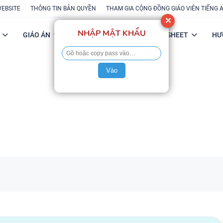
WEBSITE
THÔNG TIN BẢN QUYỀN
THAM GIA CỘNG ĐỒNG GIÁO VIÊN TIẾNG 
✕
NHẬP MẬT KHẨU
GIÁO ÁN
POWERPOINT
FLASH-SHEET
HƯ
Vào