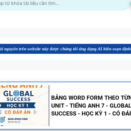
website này được chúng tôi ứng dụng AI biên soạn định dạng file Word
TÓM TẮT CÁC CHUYÊN ĐỀ N
PHÁP TIẾNG ANH - PDF AI