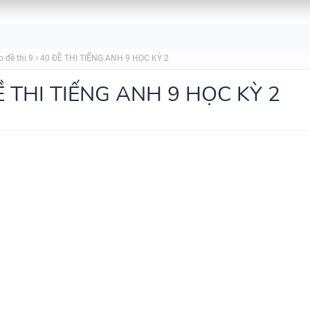
SPEAKING TIẾNG ANH 3
p đề thi 9
40 ĐỀ THI TIẾNG ANH 9 HỌC KỲ 2
Ề THI TIẾNG ANH 9 HỌC KỲ 2
SPEAKING - TIẾNG ANH 4 -
CAMBRIDGE
SPEAKING WHEEL - TIẾNG ANH
GLOBAL SUCCESS