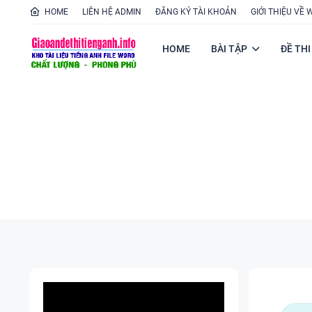
HOME
LIÊN HỆ ADMIN
ĐĂNG KÝ TÀI KHOẢN
GIỚI THIỆU VỀ 
HOME
BÀI TẬP
ĐỀ THI