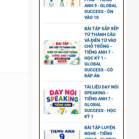
ESS -
ANH 9 - GLOBAL
SUCCESS - ÔN
VÀO 10
BÀI TẬP SẮP XẾP
TỪ THÀNH CÂU
VÀ ĐIỀN TỪ VÀO
G ANH
CHỖ TRỐNG -
 2 -
TIẾNG ANH 7 -
HỌC KỲ 1 -
GLOBAL
SUCCESS - CÓ
ĐÁP ÁN
TÀI LIỆU DẠY NÓI
ANH 8
SPEAKING -
TIẾNG ANH 7 -
S - CÓ
GLOBAL
SUCCESS - HỌC
KỲ 1
BÀI TẬP LUYỆN
NGHE - TIẾNG