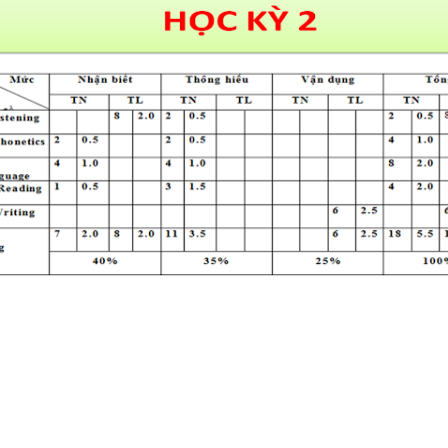
TỔNG HỢP WORD FORM THE
TỪNG UNIT VÀ CÁC CHUYÊN 
NGỮ PHÁP - TIẾNG ANH 9 - 
SUCCESS - ÔN VÀO 10
BÀI TẬP SẮP XẾP TỪ THÀNH
VÀ ĐIỀN TỪ VÀO CHỖ TRỐNG 
TIẾNG ANH 7 - HỌC KỲ 1 - G
SUCCESS - CÓ ĐÁP ÁN
TÀI LIỆU DẠY NÓI SPEAKING -