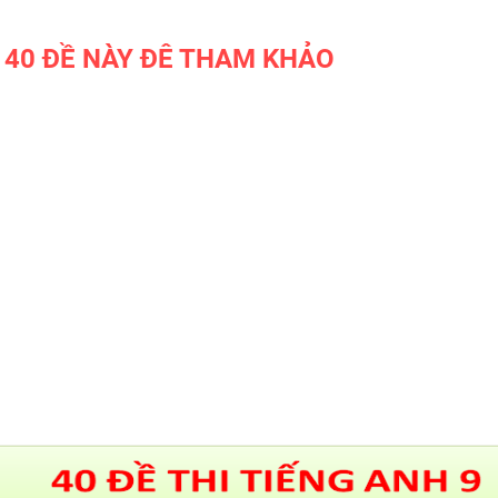
Ề 40 ĐỀ NÀY ĐÊ THAM KHẢO
BẢNG WORD FORM THEO TỪ
UNIT ( CÓ MỞ RỘNG ) VÀ TÓM TẮT
NGỮ PHÁP - TIẾNG ANH 6 - 
SUCCESS - HỌC KỲ 1 - CÓ ĐÁ
CHUYÊN ĐỀ TÍNH TỪ ĐUÔI _I
_ED - CÓ ĐÁP ÁN
MINDMAP SPEAKING - TIẾNG
6 - HỌC KỲ 1 - GLOBAL SUCC