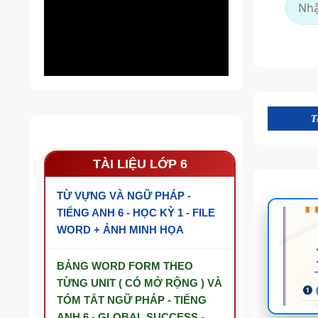
Tài nguyên trên 
TÀI LIỆU LỚP 6
TỪ VỰNG VÀ NGỮ PHÁP -
TIẾNG ANH 6 - HỌC KỲ 1 - FILE
WORD + ẢNH MINH HỌA
BẢNG WORD FORM THEO
TỪNG UNIT ( CÓ MỞ RỘNG ) VÀ
TÓM TẮT NGỮ PHÁP - TIẾNG
ANH 6 - GLOBAL SUCCESS -