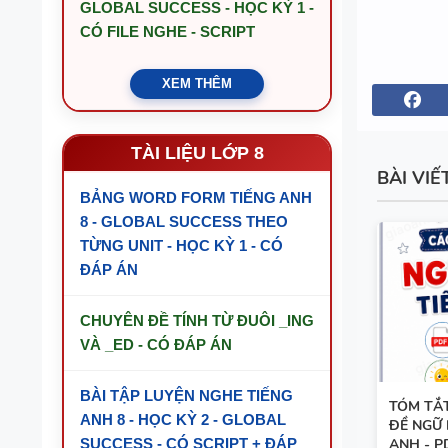
GLOBAL SUCCESS - HỌC KỲ 1 -
CÓ FILE NGHE - SCRIPT
XEM THÊM
TÀI LIỆU LỚP 8
BÀI VIẾ
BẢNG WORD FORM TIẾNG ANH
8 - GLOBAL SUCCESS THEO
TỪNG UNIT - HỌC KỲ 1 - CÓ
ĐÁP ÁN
CHUYÊN ĐỀ TÍNH TỪ ĐUÔI _ING
VÀ _ED - CÓ ĐÁP ÁN
BÀI TẬP LUYỆN NGHE TIẾNG
TÓM TẮ
ANH 8 - HỌC KỲ 2 - GLOBAL
ĐỀ NGỮ 
SUCCESS - CÓ SCRIPT + ĐÁP
ANH - P