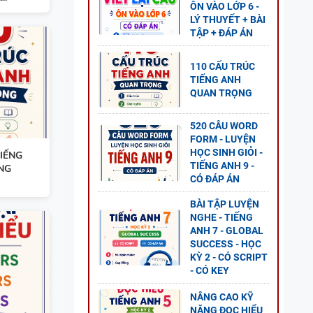
ÔN VÀO LỚP 6 -
LÝ THUYẾT + BÀI
ẾNG
TẬP + ĐÁP ÁN
D +
110 CẤU TRÚC
TIẾNG ANH
QUAN TRỌNG
520 CÂU WORD
FORM - LUYỆN
NH 11
HỌC SINH GIỎI -
IẾNG
1 - CÓ
TIẾNG ANH 9 -
NG
CÓ ĐÁP ÁN
BÀI TẬP LUYỆN
NGHE - TIẾNG
ANH 7 - GLOBAL
SUCCESS - HỌC
NG
KỲ 2 - CÓ SCRIPT
- CÓ KEY
AL
P ÁN
NÂNG CAO KỸ
NĂNG ĐỌC HIỂU