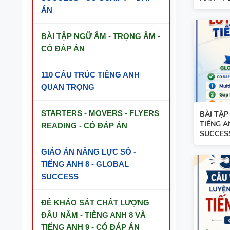
ÁN
BÀI TẬP NGỮ ÂM - TRỌNG ÂM -
CÓ ĐÁP ÁN
110 CẤU TRÚC TIẾNG ANH
QUAN TRỌNG
STARTERS - MOVERS - FLYERS
BÀI TẬP
TIẾNG A
READING - CÓ ĐÁP ÁN
SUCCESS 
GIÁO ÁN NĂNG LỰC SỐ -
TIẾNG ANH 8 - GLOBAL
SUCCESS
ĐỀ KHẢO SÁT CHẤT LƯỢNG
ĐẦU NĂM - TIẾNG ANH 8 VÀ
TIẾNG ANH 9 - CÓ ĐÁP ÁN