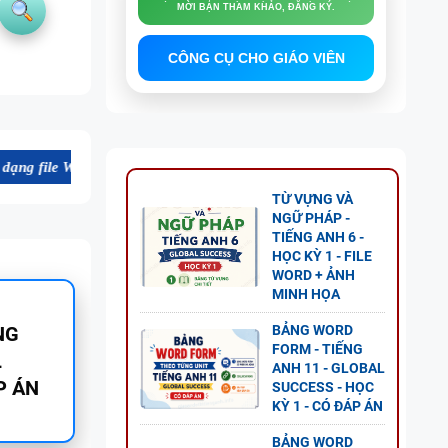
MỜI BẠN THAM KHẢO, ĐĂNG KÝ.
CÔNG CỤ CHO GIÁO VIÊN
 chất lượng cao, thuận tiện cho dạy và học tiếng Anh. Mời bạn tham k
TỪ VỰNG VÀ
NGỮ PHÁP -
TIẾNG ANH 6 -
HỌC KỲ 1 - FILE
WORD + ẢNH
MINH HỌA
BẢNG WORD
GỮ
FORM - TIẾNG
ANH 11 - GLOBAL
SUCCESS - HỌC
KỲ 1 - CÓ ĐÁP ÁN
BẢNG WORD