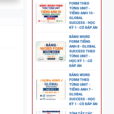
FORM THEO
TỪNG UNIT -
TIẾNG ANH 10 -
GLOBAL
SUCCESS - HỌC
KỲ 1 - CÓ ĐÁP ÁN
BẢNG WORD
FORM TIẾNG
ANH 8 - GLOBAL
SUCCESS THEO
TỪNG UNIT -
HỌC KỲ 1 - CÓ
ĐÁP ÁN
BẢNG WORD
FORM THEO
TỪNG UNIT -
TIẾNG ANH 7 -
GLOBAL
 5 -
SUCCESS - HỌC
KỲ 1 - CÓ ĐÁP ÁN
TÓM TẮT CÁC