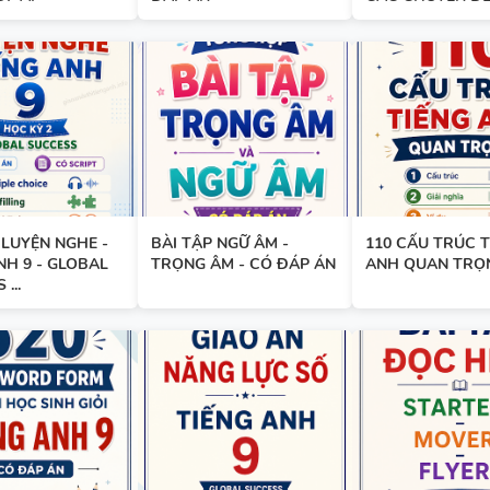
TỪ VỰNG VÀ NGỮ PHÁP - TI
ANH 6 - HỌC KỲ 1 - FILE WOR
ẢNH MINH HỌA
BẢNG WORD FORM - TIẾNG A
 LUYỆN NGHE -
BÀI TẬP NGỮ ÂM -
110 CẤU TRÚC T
- GLOBAL SUCCESS - HỌC KỲ 
NH 9 - GLOBAL
TRỌNG ÂM - CÓ ĐÁP ÁN
ANH QUAN TRỌ
ĐÁP ÁN
...
BẢNG WORD FORM THEO TỪ
UNIT - TIẾNG ANH 10 - GLOB
SUCCESS - HỌC KỲ 1 - CÓ ĐÁ