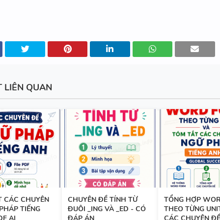
BÀI TẬP NGỮ ÂM - TRỌNG ÂM
ĐÁP ÁN
T LIÊN QUAN
280 CÂU WORD FORM - C1 - C
ĐÁP ÁN
11 CHUYÊN ĐỀ VIẾT LẠI CÂU 
VÀO LỚP 6 - LÝ THUYẾT + BÀI
ĐÁP ÁN
T CÁC CHUYÊN
CHUYÊN ĐỀ TÍNH TỪ
TỔNG HỢP WO
PHÁP TIẾNG
ĐUÔI _ING VÀ _ED - CÓ
THEO TỪNG UNI
DF AI
ĐÁP ÁN
CÁC CHUYÊN ĐỀ.