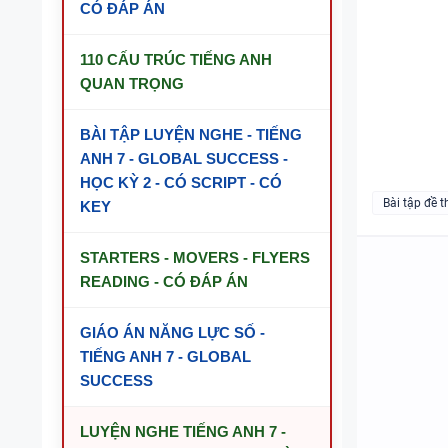
CÓ ĐÁP ÁN
110 CẤU TRÚC TIẾNG ANH
QUAN TRỌNG
BÀI TẬP LUYỆN NGHE - TIẾNG
ANH 7 - GLOBAL SUCCESS -
HỌC KỲ 2 - CÓ SCRIPT - CÓ
Bài tập đề t
KEY
STARTERS - MOVERS - FLYERS
READING - CÓ ĐÁP ÁN
GIÁO ÁN NĂNG LỰC SỐ -
TIẾNG ANH 7 - GLOBAL
SUCCESS
LUYỆN NGHE TIẾNG ANH 7 -