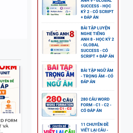
ANH 9 - GLOBAL
SUCCESS - HỌC
 - CÓ
KỲ 2 - CÓ SCRIPT
+ ĐÁP ÁN
BÀI TẬP LUYỆN
NGHE TIẾNG
ANH 8 - HỌC KỲ 2
- GLOBAL
SUCCESS - CÓ
2 - CÓ
SCRIPT + ĐÁP ÁN
BÀI TẬP NGỮ ÂM
- TRỌNG ÂM - CÓ
ĐÁP ÁN
- ÔN
280 CÂU WORD
FORM - C1 - C2 -
 TẬP +
CÓ ĐÁP ÁN
RD FORM
11 CHUYÊN ĐỀ
T VÀ
VIẾT LẠI CÂU -
..