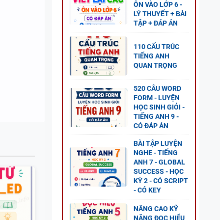
ÔN VÀO LỚP 6 -
LÝ THUYẾT + BÀI
ẾNG
TẬP + ĐÁP ÁN
D +
110 CẤU TRÚC
TIẾNG ANH
QUAN TRỌNG
520 CÂU WORD
FORM - LUYỆN
NH 11
HỌC SINH GIỎI -
1 - CÓ
TIẾNG ANH 9 -
CÓ ĐÁP ÁN
BÀI TẬP LUYỆN
NGHE - TIẾNG
ANH 7 - GLOBAL
SUCCESS - HỌC
NG
KỲ 2 - CÓ SCRIPT
- CÓ KEY
AL
P ÁN
NÂNG CAO KỸ
NĂNG ĐỌC HIỂU