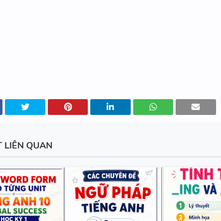
TỪ VỰNG VÀ NGỮ PHÁP - TI
ANH 6 - HỌC KỲ 1 - FILE WOR
ẢNH MINH HỌA
BẢNG WORD FORM - TIẾNG A
- GLOBAL SUCCESS - HỌC KỲ 
ĐÁP ÁN
T LIÊN QUAN
BẢNG WORD FORM THEO TỪ
UNIT - TIẾNG ANH 10 - GLOB
SUCCESS - HỌC KỲ 1 - CÓ ĐÁ