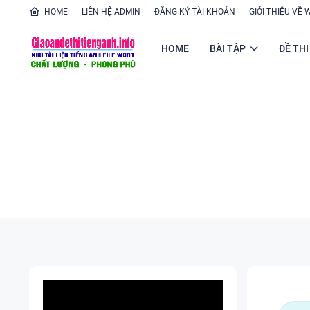
HOME
LIÊN HỆ ADMIN
ĐĂNG KÝ TÀI KHOẢN
GIỚI THIỆU VỀ 
HOME
BÀI TẬP
ĐỀ THI