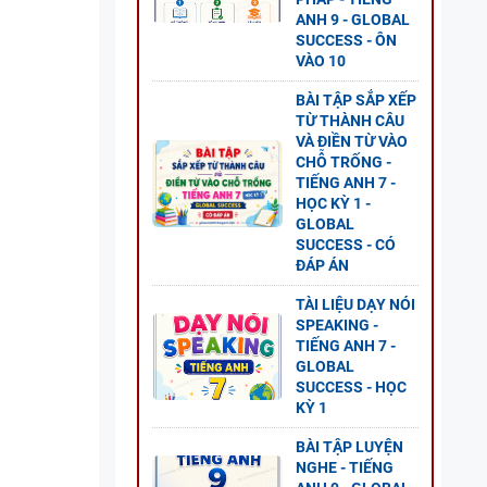
ESS -
ANH 9 - GLOBAL
SUCCESS - ÔN
VÀO 10
BÀI TẬP SẮP XẾP
TỪ THÀNH CÂU
VÀ ĐIỀN TỪ VÀO
G ANH
CHỖ TRỐNG -
 2 -
TIẾNG ANH 7 -
HỌC KỲ 1 -
GLOBAL
SUCCESS - CÓ
ĐÁP ÁN
TÀI LIỆU DẠY NÓI
ANH 8
SPEAKING -
TIẾNG ANH 7 -
S - CÓ
GLOBAL
SUCCESS - HỌC
KỲ 1
BÀI TẬP LUYỆN
NGHE - TIẾNG