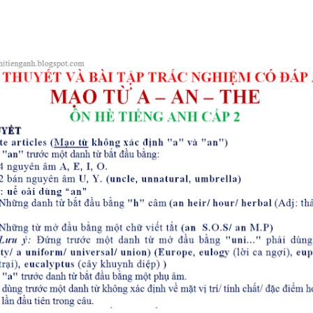
BẢNG WORD FORM THEO TỪ
UNIT ( CÓ MỞ RỘNG ) VÀ TÓM TẮT
NGỮ PHÁP - TIẾNG ANH 6 - 
SUCCESS - HỌC KỲ 1 - CÓ ĐÁ
CHUYÊN ĐỀ TÍNH TỪ ĐUÔI _I
_ED - CÓ ĐÁP ÁN
MINDMAP SPEAKING - TIẾNG
6 - HỌC KỲ 1 - GLOBAL SUCC