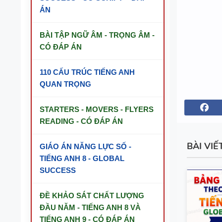
ÁN
BÀI TẬP NGỮ ÂM - TRỌNG ÂM -
CÓ ĐÁP ÁN
110 CẤU TRÚC TIẾNG ANH
QUAN TRỌNG
STARTERS - MOVERS - FLYERS
READING - CÓ ĐÁP ÁN
BÀI VIẾ
GIÁO ÁN NĂNG LỰC SỐ -
TIẾNG ANH 8 - GLOBAL
SUCCESS
ĐỀ KHẢO SÁT CHẤT LƯỢNG
ĐẦU NĂM - TIẾNG ANH 8 VÀ
TIẾNG ANH 9 - CÓ ĐÁP ÁN