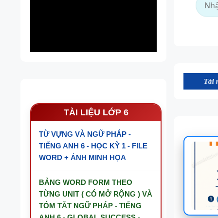
Tài nguyên trên w
TÀI LIỆU LỚP 6
TỪ VỰNG VÀ NGỮ PHÁP -
TIẾNG ANH 6 - HỌC KỲ 1 - FILE
WORD + ẢNH MINH HỌA
BẢNG WORD FORM THEO
TỪNG UNIT ( CÓ MỞ RỘNG ) VÀ
TÓM TẮT NGỮ PHÁP - TIẾNG
ANH 6 - GLOBAL SUCCESS -