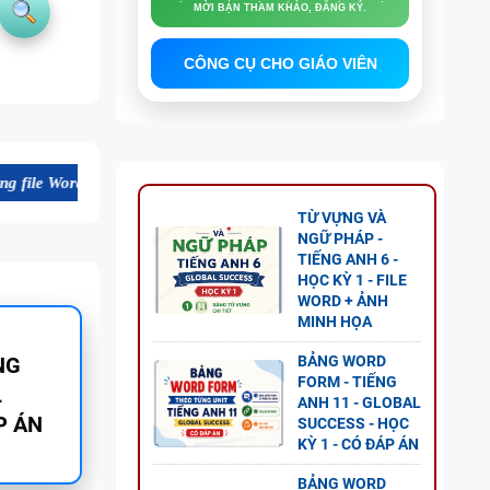
MỜI BẠN THAM KHẢO, ĐĂNG KÝ.
CÔNG CỤ CHO GIÁO VIÊN
chất lượng cao, thuận tiện cho dạy và học tiếng Anh. Mời bạn tham kh
TỪ VỰNG VÀ
NGỮ PHÁP -
TIẾNG ANH 6 -
HỌC KỲ 1 - FILE
WORD + ẢNH
MINH HỌA
BẢNG WORD
GỮ
FORM - TIẾNG
ANH 11 - GLOBAL
SUCCESS - HỌC
KỲ 1 - CÓ ĐÁP ÁN
BẢNG WORD