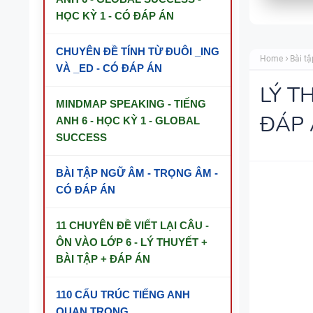
HỌC KỲ 1 - CÓ ĐÁP ÁN
CHUYÊN ĐỀ TÍNH TỪ ĐUÔI _ING
Home
Bài tậ
VÀ _ED - CÓ ĐÁP ÁN
LÝ T
MINDMAP SPEAKING - TIẾNG
ĐÁP 
ANH 6 - HỌC KỲ 1 - GLOBAL
SUCCESS
BÀI TẬP NGỮ ÂM - TRỌNG ÂM -
CÓ ĐÁP ÁN
11 CHUYÊN ĐỀ VIẾT LẠI CÂU -
ÔN VÀO LỚP 6 - LÝ THUYẾT +
BÀI TẬP + ĐÁP ÁN
110 CẤU TRÚC TIẾNG ANH
QUAN TRỌNG