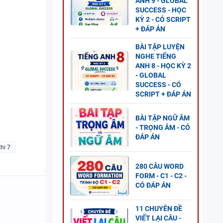
ANH 9 - GLOBAL
SUCCESS - HỌC
 - CÓ
KỲ 2 - CÓ SCRIPT
+ ĐÁP ÁN
BÀI TẬP LUYỆN
NGHE TIẾNG
ANH 8 - HỌC KỲ 2
- GLOBAL
SUCCESS - CÓ
2 - CÓ
SCRIPT + ĐÁP ÁN
BÀI TẬP NGỮ ÂM
- TRỌNG ÂM - CÓ
ĐÁP ÁN
thi 7
- ÔN
280 CÂU WORD
FORM - C1 - C2 -
 TẬP +
CÓ ĐÁP ÁN
11 CHUYÊN ĐỀ
VIẾT LẠI CÂU -