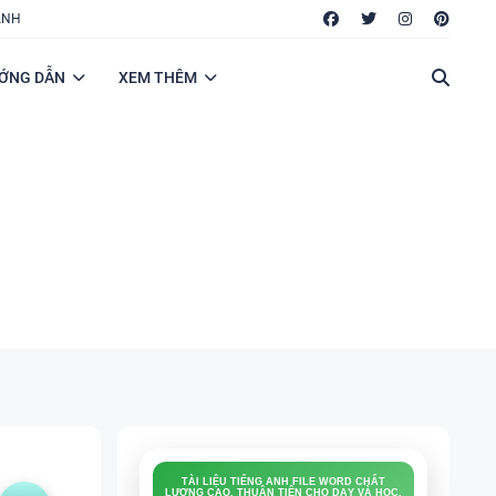
ANH
ỚNG DẪN
XEM THÊM
TÀI LIỆU TIẾNG ANH FILE WORD CHẤT
LƯỢNG CAO, THUẬN TIỆN CHO DẠY VÀ HỌC.