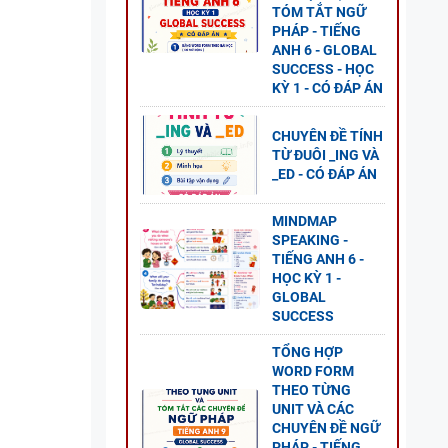
TÓM TẮT NGỮ
PHÁP - TIẾNG
ANH 6 - GLOBAL
SUCCESS - HỌC
KỲ 1 - CÓ ĐÁP ÁN
O
ĐỀ
CHUYÊN ĐỀ TÍNH
TỪ ĐUÔI _ING VÀ
GLOBAL
_ED - CÓ ĐÁP ÁN
MINDMAP
SPEAKING -
TIẾNG ANH 6 -
 CÂU
HỌC KỲ 1 -
-
GLOBAL
SUCCESS
LOBAL
TỔNG HỢP
WORD FORM
THEO TỪNG
UNIT VÀ CÁC
CHUYÊN ĐỀ NGỮ
PHÁP - TIẾNG