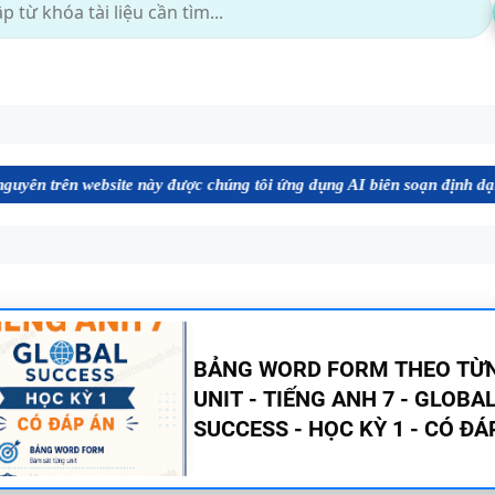
ebsite này được chúng tôi ứng dụng AI biên soạn định dạng file Word 
TÓM TẮT CÁC CHUYÊN ĐỀ N
PHÁP TIẾNG ANH - PDF AI