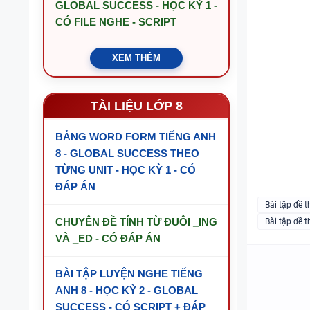
GLOBAL SUCCESS - HỌC KỲ 1 -
CÓ FILE NGHE - SCRIPT
XEM THÊM
TÀI LIỆU LỚP 8
BẢNG WORD FORM TIẾNG ANH
8 - GLOBAL SUCCESS THEO
TỪNG UNIT - HỌC KỲ 1 - CÓ
ĐÁP ÁN
Bài tập đề t
CHUYÊN ĐỀ TÍNH TỪ ĐUÔI _ING
Bài tập đề t
VÀ _ED - CÓ ĐÁP ÁN
BÀI TẬP LUYỆN NGHE TIẾNG
ANH 8 - HỌC KỲ 2 - GLOBAL
SUCCESS - CÓ SCRIPT + ĐÁP