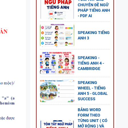
CHUYÊN ĐỀ NGỮ
PHÁP TIẾNG ANH
- PDF AI
NG
SPEAKING TIẾNG
GLOBAL
ANH 3
P ÁN
SPEAKING -
TIẾNG ANH 4 -
CAMBRIDGE
NG VÀ
SPEAKING
WHEEL - TIẾNG
ANH 5 - GLOBAL
SUCCESS
BẢNG WORD
FORM THEO
 ANH
TỪNG UNIT ( CÓ
ESS
MỞ RỘNG ) VÀ