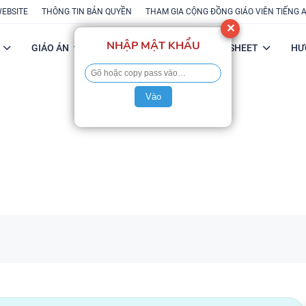
WEBSITE
THÔNG TIN BẢN QUYỀN
THAM GIA CỘNG ĐỒNG GIÁO VIÊN TIẾNG 
✕
NHẬP MẬT KHẨU
GIÁO ÁN
POWERPOINT
FLASH-SHEET
HƯ
Vào