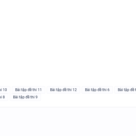
BÀI TẬP NGỮ ÂM - TRỌNG ÂM
ĐÁP ÁN
280 CÂU WORD FORM - C1 - C
ĐÁP ÁN
hi 10
Bài tập đề thi 11
Bài tập đề thi 12
Bài tập đề thi 6
Bài tập đề 
hi 8
Bài tập đề thi 9
11 CHUYÊN ĐỀ VIẾT LẠI CÂU 
VÀO LỚP 6 - LÝ THUYẾT + BÀI
ĐÁP ÁN