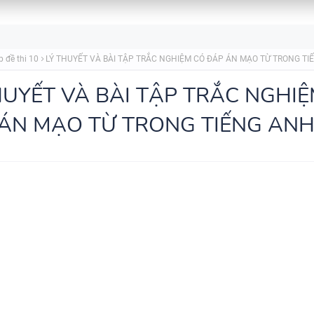
SPEAKING TIẾNG ANH 3
p đề thi 10
LÝ THUYẾT VÀ BÀI TẬP TRẮC NGHIỆM CÓ ĐÁP ÁN MẠO TỪ TRONG TI
HUYẾT VÀ BÀI TẬP TRẮC NGHI
ÁN MẠO TỪ TRONG TIẾNG AN
SPEAKING - TIẾNG ANH 4 -
CAMBRIDGE
SPEAKING WHEEL - TIẾNG ANH
GLOBAL SUCCESS