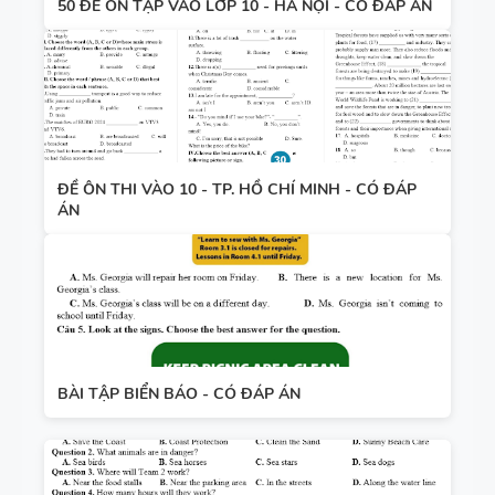
50 ĐỀ ÔN TẬP VÀO LỚP 10 - HÀ NỘI - CÓ ĐÁP ÁN
ĐỀ ÔN THI VÀO 10 - TP. HỒ CHÍ MINH - CÓ ĐÁP
ÁN
BÀI TẬP BIỂN BÁO - CÓ ĐÁP ÁN