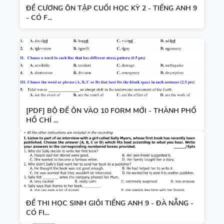
ĐỀ CƯƠNG ÔN TẬP CUỐI HỌC KỲ 2 - TIẾNG ANH 9
- CÓ F...
[PDF] BỘ ĐỀ ÔN VÀO 10 FORM MỚI - THÀNH PHỐ
HỒ CHÍ ...
ĐỀ THI HỌC SINH GIỎI TIẾNG ANH 9 - ĐÀ NẴNG -
CÓ FI...