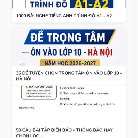
1000 BÀI NGHE TIẾNG ANH TRÌNH ĐỘ A1 - A2
35 ĐỀ TUYỂN CHỌN TRỌNG TÂM ÔN VÀO LỚP 10 -
HÀ NỘI
50 CÂU BÀI TẬP BIỂN BÁO - THÔNG BÁO HAY,
CHỌN LỌC ...