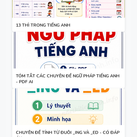
ĐIỀN TỪ
GLOBAL
VÀO CHỖ
SUCCESS -
TÀI LIỆU
TRỐNG -
ÔN VÀO 10
13 THÌ TRONG TIẾNG ANH
DẠY NÓI
TIẾNG ANH
SPEAKING -
7 - HỌC KỲ
TIẾNG ANH
1 - GLOBAL
7 - GLOBAL
SUCCESS -
SUCCESS -
CÓ ĐÁP ÁN
BÀI TẬP
HỌC KỲ 1
LUYỆN
TÓM TẮT CÁC CHUYÊN ĐỀ NGỮ PHÁP TIẾNG ANH
- PDF AI
NGHE -
TIẾNG ANH
9 - GLOBAL
SUCCESS -
BÀI TẬP
HỌC KỲ 2 -
LUYỆN
CÓ SCRIPT
NGHE
+ ĐÁP ÁN
CHUYÊN ĐỀ TÍNH TỪ ĐUÔI _ING VÀ _ED - CÓ ĐÁP