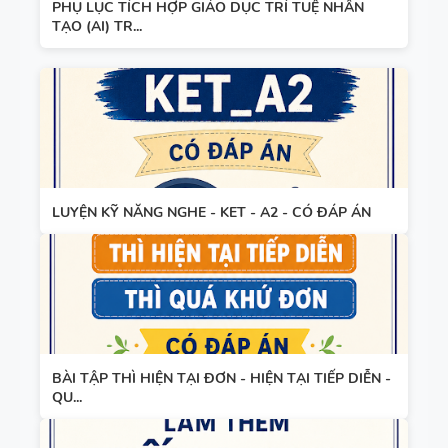
PHỤ LỤC TÍCH HỢP GIÁO DỤC TRÍ TUỆ NHÂN
TẠO (AI) TR...
LUYỆN KỸ NĂNG NGHE - KET - A2 - CÓ ĐÁP ÁN
BÀI TẬP THÌ HIỆN TẠI ĐƠN - HIỆN TẠI TIẾP DIỄN -
QU...