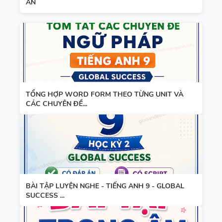
ÁN
TIẾNG ANH
8 - HỌC KỲ
2 - GLOBAL
TỪ VỰNG -
SUCCESS -
NGỮ PHÁP
CÓ SCRIPT
- TIẾNG
+ ĐÁP ÁN
ANH 7 -
TỔNG HỢP WORD FORM THEO TỪNG UNIT VÀ
GLOBAL
CÁC CHUYÊN ĐỀ...
SUCCESS -
GIÁO ÁN
HỌC KỲ 1
THAM
KHẢO -
TIẾNG ANH
10 -
BÀI TẬP LUYỆN NGHE - TIẾNG ANH 9 - GLOBAL
GLOBAL
SUCCESS ...
13 THÌ
SUCCESS -
TRONG
CÓ TÍCH