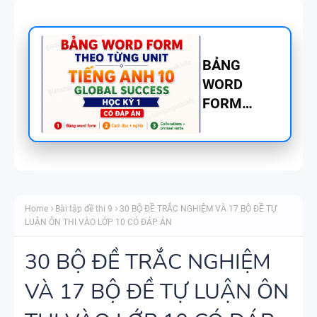
BẢNG
WORD
FORM
TIẾNG ANH
8 - GLOBAL
SUCCESS
BẢNG
THEO TỪNG
WORD
UNIT - HỌC
Home
Bài tập đề thi 9
30 BỘ ĐỀ TRẮC NGHIỆM VÀ 17 BỘ ĐỀ TỰ
FORM
KỲ 1 - CÓ
LUẬN ÔN THI VÀO LỚP 10 CÓ ĐÁP ÁN
THEO TỪNG
ĐÁP ÁN
UNIT -
30 BỘ ĐỀ TRẮC NGHIỆM
TIẾNG ANH
VÀ 17 BỘ ĐỀ TỰ LUẬN ÔN
TÓM TẮT
7 - GLOBAL
CÁC
SUCCESS -