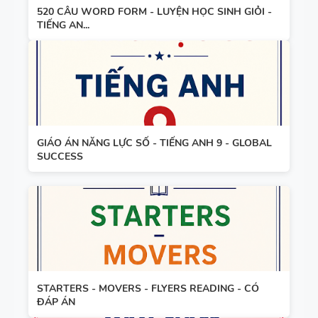
520 CÂU WORD FORM - LUYỆN HỌC SINH GIỎI -
WORD
HỌC KỲ 1 -
TIẾNG AN...
FORM
CÓ ĐÁP ÁN
THEO TỪNG
UNIT -
TIẾNG ANH
10 -
GLOBAL
GIÁO ÁN NĂNG LỰC SỐ - TIẾNG ANH 9 - GLOBAL
SUCCESS -
SUCCESS
HỌC KỲ 1 -
CÓ ĐÁP ÁN
STARTERS - MOVERS - FLYERS READING - CÓ
ĐÁP ÁN