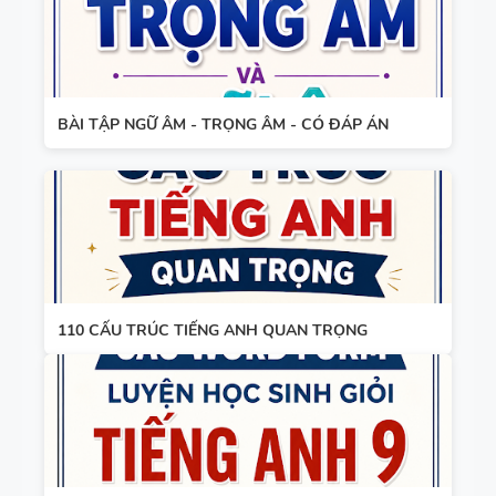
TIẾNG ANH
HỢP NĂNG
LỰC SỐ -
CẢ NĂM
BÀI TẬP NGỮ ÂM - TRỌNG ÂM - CÓ ĐÁP ÁN
TỪ VỰNG
VÀ NGỮ
PHÁP -
TIẾNG ANH
6 - HỌC KỲ
1 - FILE
BẢNG
WORD +
110 CẤU TRÚC TIẾNG ANH QUAN TRỌNG
WORD
ẢNH MINH
FORM -
HỌA
TIẾNG ANH
11 -
GLOBAL
BẢNG
SUCCESS -