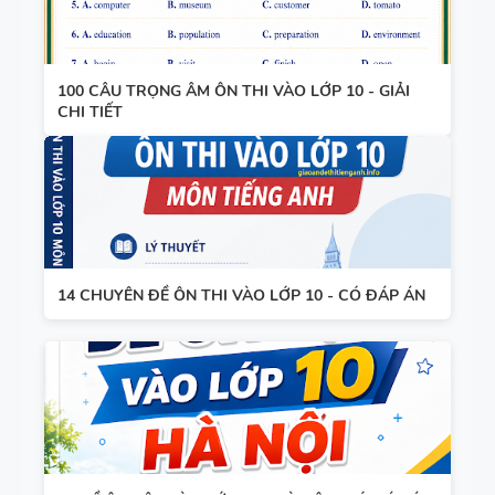
100 CÂU TRỌNG ÂM ÔN THI VÀO LỚP 10 - GIẢI
CHI TIẾT
14 CHUYÊN ĐỀ ÔN THI VÀO LỚP 10 - CÓ ĐÁP ÁN