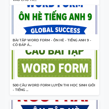
BÀI TẬP WORD FORM - ÔN HÈ - TIẾNG ANH 9 -
CÓ ĐÁP Á...
500 CÂU WORD FORM LUYỆN THI HỌC SINH GIỎI
- TIẾNG ...