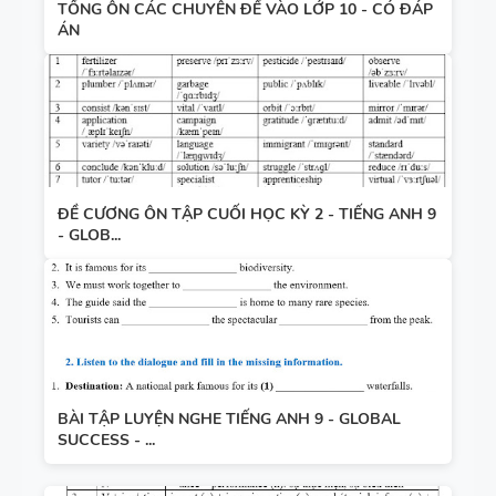
TỔNG ÔN CÁC CHUYÊN ĐỀ VÀO LỚP 10 - CÓ ĐÁP
ÁN
ĐỀ CƯƠNG ÔN TẬP CUỐI HỌC KỲ 2 - TIẾNG ANH 9
- GLOB...
BÀI TẬP LUYỆN NGHE TIẾNG ANH 9 - GLOBAL
SUCCESS - ...