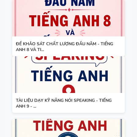
ĐỀ KHẢO SÁT CHẤT LƯỢNG ĐẦU NĂM - TIẾNG
ANH 8 VÀ TI...
TÀI LIỆU DẠY KỸ NĂNG NÓI SPEAKING - TIẾNG
ANH 9 - ...