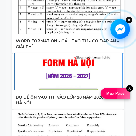
✕
WORD FORMATION - CẤU TẠO TỪ - CÓ ĐÁP ÁN -
GIẢI THÍ...
X
Mua Pass
BỘ ĐỀ ÔN VÀO THI VÀO LỚP 10 NĂM 2026 - 2027
HÀ NỘI...