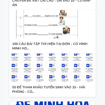
CHUYÊN ĐỀ VIẾT LẠI CÂU - ÔN VÀO 10 - CÓ ĐÁP
ÁN
100 CÂU BÀI TẬP THÌ HIỆN TẠI ĐƠN - CÓ HÌNH
MINH HỌ...
55 ĐỀ THAM KHẢO TUYỂN SINH VÀO 10 - HẢI
PHÒNG - CÓ...