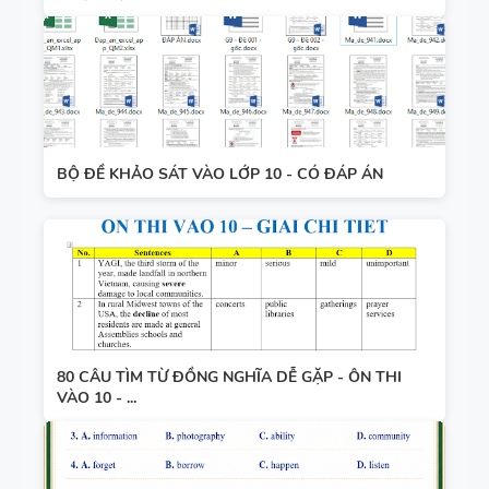
BỘ ĐỀ KHẢO SÁT VÀO LỚP 10 - CÓ ĐÁP ÁN
80 CÂU TÌM TỪ ĐỒNG NGHĨA DỄ GẶP - ÔN THI
VÀO 10 - ...