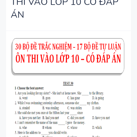
THI VÀO LỚP 10 CÓ ĐÁP
CHUYÊN ĐỀ
HỌC KỲ 1 -
ÁN
NGỮ PHÁP
CÓ ĐÁP ÁN
TIẾNG ANH
- PDF AI
SPEAKING
TIẾNG ANH
3
SPEAKING -
TIẾNG ANH
4 -
CAMBRIDG
E
SPEAKING