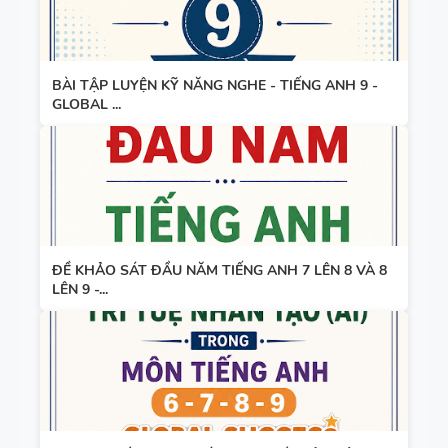
BÀI TẬP LUYỆN KỸ NĂNG NGHE - TIẾNG ANH 9 -
GLOBAL ...
ĐỀ KHẢO SÁT ĐẦU NĂM TIẾNG ANH 7 LÊN 8 VÀ 8
LÊN 9 -...