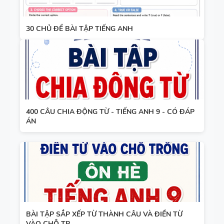
30 CHỦ ĐỀ BÀI TẬP TIẾNG ANH
400 CÂU CHIA ĐỘNG TỪ - TIẾNG ANH 9 - CÓ ĐÁP
ÁN
BÀI TẬP SẮP XẾP TỪ THÀNH CÂU VÀ ĐIỀN TỪ
VÀO CHỖ TR...