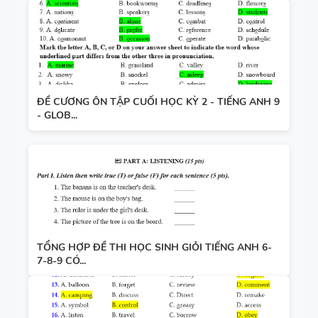
ĐỀ CƯƠNG ÔN TẬP CUỐI HỌC KỲ 2 - TIẾNG ANH 9
- GLOB...
TỔNG HỢP ĐỀ THI HỌC SINH GIỎI TIẾNG ANH 6-
7-8-9 CÓ...