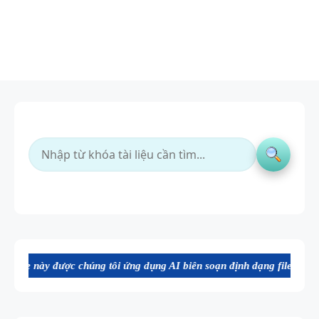
húng tôi ứng dụng AI biên soạn định dạng file Word chất lượng cao, t