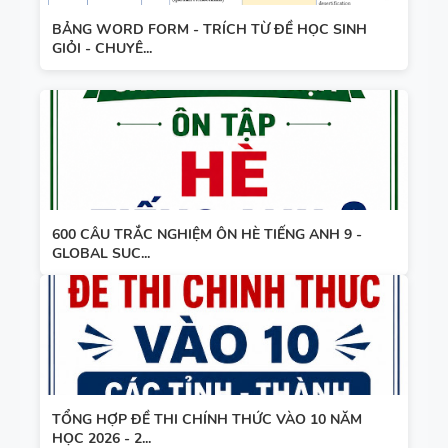
BẢNG WORD FORM - TRÍCH TỪ ĐỀ HỌC SINH
GIỎI - CHUYÊ...
600 CÂU TRẮC NGHIỆM ÔN HÈ TIẾNG ANH 9 -
GLOBAL SUC...
TỔNG HỢP ĐỀ THI CHÍNH THỨC VÀO 10 NĂM
HỌC 2026 - 2...