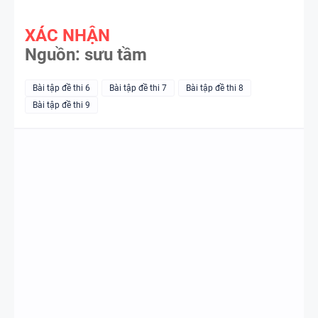
WHEEL -
XÁC NHẬN
TIẾNG ANH
Nguồn: sưu tầm
5 - GLOBAL
SUCCESS
Bài tập đề thi 6
Bài tập đề thi 7
Bài tập đề thi 8
Bài tập đề thi 9
BẢNG
WORD
FORM
THEO TỪNG
UNIT ( CÓ
MỞ RỘNG )
CHUYÊN ĐỀ
VÀ TÓM
TÍNH TỪ
TẮT NGỮ
ĐUÔI _ING
PHÁP -
VÀ _ED - CÓ
TIẾNG ANH
ĐÁP ÁN
6 - GLOBAL