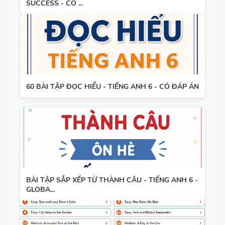
SUCCESS - CÓ ...
60 BÀI TẬP ĐỌC HIỂU - TIẾNG ANH 6 - CÓ ĐÁP ÁN
BÀI TẬP SẮP XẾP TỪ THÀNH CÂU - TIẾNG ANH 6 -
GLOBA...