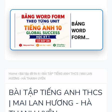
BẢNG
WORD
FORM
TIẾNG ANH
8 - GLOBAL
SUCCESS
BẢNG
THEO TỪNG
WORD
UNIT - HỌC
Home
Bài tập đề thi 6
BÀI TẬP TIẾNG ANH THCS | MAI LAN
FORM
KỲ 1 - CÓ
HƯƠNG - HÀ THANH UYÊN
THEO TỪNG
ĐÁP ÁN
UNIT -
BÀI TẬP TIẾNG ANH THCS
TIẾNG ANH
| MAI LAN HƯƠNG - HÀ
TÓM TẮT
7 - GLOBAL
CÁC
SUCCESS -