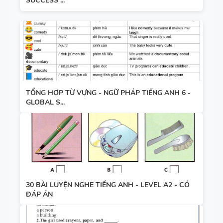
SUCCESS ...
TỔNG HỢP TỪ VỰNG - NGỮ PHÁP TIẾNG ANH 6 -
GLOBAL S...
30 BÀI LUYỆN NGHE TIẾNG ANH - LEVEL A2 - CÓ
ĐÁP ÁN