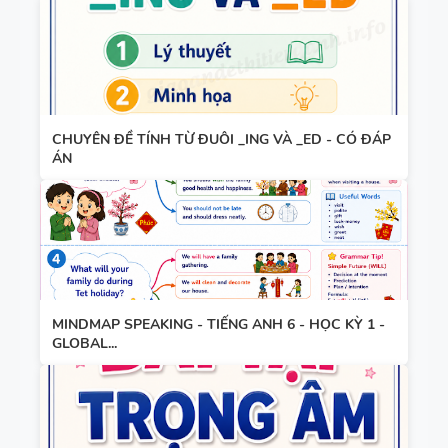
TIẾNG ANH
8 - HỌC KỲ
2 - GLOBAL
TỪ VỰNG -
SUCCESS -
NGỮ PHÁP
CÓ SCRIPT
CHUYÊN ĐỀ TÍNH TỪ ĐUÔI _ING VÀ _ED - CÓ ĐÁP
- TIẾNG
+ ĐÁP ÁN
ÁN
ANH 7 -
GLOBAL
SUCCESS -
GIÁO ÁN
HỌC KỲ 1
THAM
KHẢO -
MINDMAP SPEAKING - TIẾNG ANH 6 - HỌC KỲ 1 -
TIẾNG ANH
GLOBAL...
10 -
GLOBAL
13 THÌ
SUCCESS -
TRONG
CÓ TÍCH