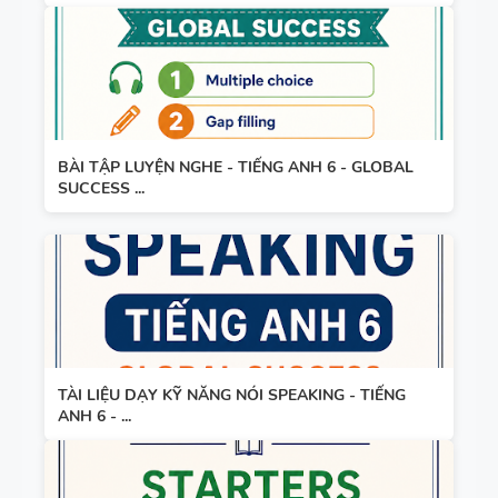
WORD
HỌC KỲ 1 -
FORM
CÓ ĐÁP ÁN
THEO TỪNG
UNIT -
TIẾNG ANH
BÀI TẬP LUYỆN NGHE - TIẾNG ANH 6 - GLOBAL
10 -
SUCCESS ...
GLOBAL
SUCCESS -
HỌC KỲ 1 -
CÓ ĐÁP ÁN
TÀI LIỆU DẠY KỸ NĂNG NÓI SPEAKING - TIẾNG
ANH 6 - ...