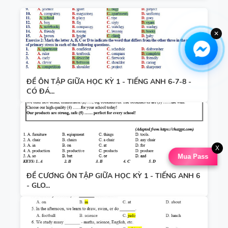
✕
ĐỀ ÔN TẬP GIỮA HỌC KỲ 1 - TIẾNG ANH 6-7-8 -
CÓ ĐÁ...
X
Mua Pass
ĐỀ CƯƠNG ÔN TẬP GIỮA HỌC KỲ 1 - TIẾNG ANH 6
- GLO...