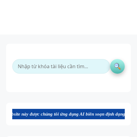
c chúng tôi ứng dụng AI biên soạn định dạng file Word chất lượng cao