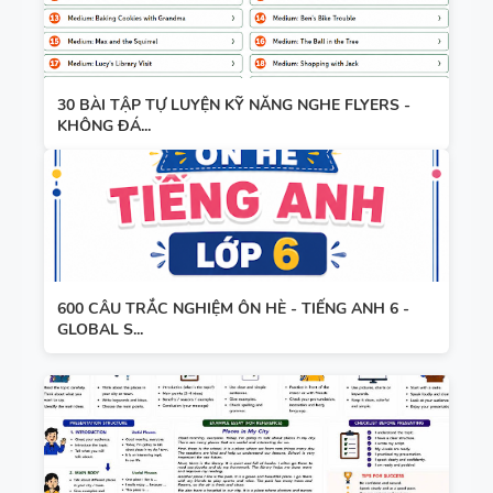
30 BÀI TẬP TỰ LUYỆN KỸ NĂNG NGHE FLYERS -
KHÔNG ĐÁ...
600 CÂU TRẮC NGHIỆM ÔN HÈ - TIẾNG ANH 6 -
GLOBAL S...