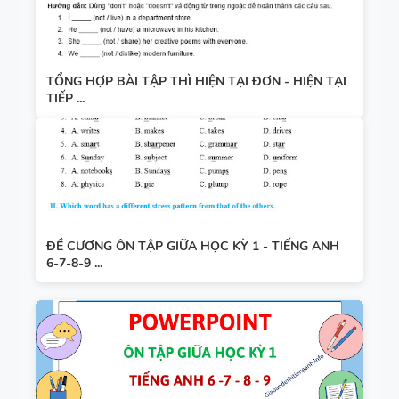
TỔNG HỢP BÀI TẬP THÌ HIỆN TẠI ĐƠN - HIỆN TẠI
TIẾP ...
ĐỀ CƯƠNG ÔN TẬP GIỮA HỌC KỲ 1 - TIẾNG ANH
6-7-8-9 ...