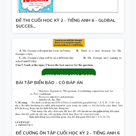
ĐỀ THI CUỐI HỌC KỲ 2 - TIẾNG ANH 6 - GLOBAL
SUCCES...
BÀI TẬP BIỂN BÁO - CÓ ĐÁP ÁN
ĐỀ CƯƠNG ÔN TẬP CUỐI HỌC KỲ 2 - TIẾNG ANH 6