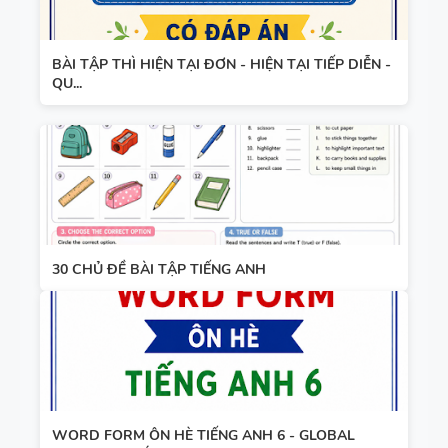
BÀI TẬP THÌ HIỆN TẠI ĐƠN - HIỆN TẠI TIẾP DIỄN -
QU...
30 CHỦ ĐỀ BÀI TẬP TIẾNG ANH
WORD FORM ÔN HÈ TIẾNG ANH 6 - GLOBAL