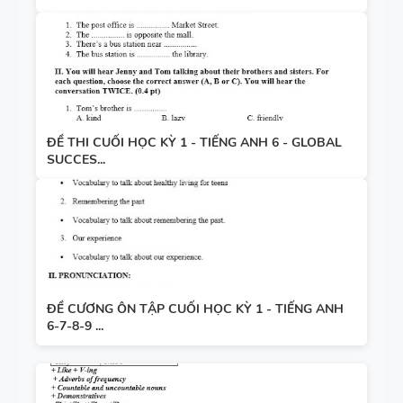
ĐỀ THI CUỐI HỌC KỲ 1 - TIẾNG ANH 6 - GLOBAL
SUCCES...
ĐỀ CƯƠNG ÔN TẬP CUỐI HỌC KỲ 1 - TIẾNG ANH
6-7-8-9 ...