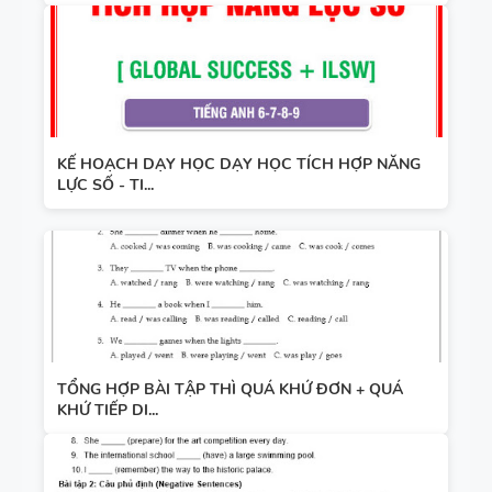
KẾ HOẠCH DẠY HỌC DẠY HỌC TÍCH HỢP NĂNG
LỰC SỐ - TI...
TỔNG HỢP BÀI TẬP THÌ QUÁ KHỨ ĐƠN + QUÁ
KHỨ TIẾP DI...