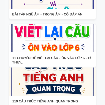
TIẾNG ANH
HỢP NĂNG
LỰC SỐ -
BÀI TẬP NGỮ ÂM - TRỌNG ÂM - CÓ ĐÁP ÁN
CẢ NĂM
TỪ VỰNG
VÀ NGỮ
PHÁP -
TIẾNG ANH
6 - HỌC KỲ
11 CHUYÊN ĐỀ VIẾT LẠI CÂU - ÔN VÀO LỚP 6 - LÝ
1 - FILE
THUY...
BẢNG
WORD +
WORD
ẢNH MINH
FORM -
HỌA
TIẾNG ANH
11 -
GLOBAL
110 CẤU TRÚC TIẾNG ANH QUAN TRỌNG
BẢNG
SUCCESS -