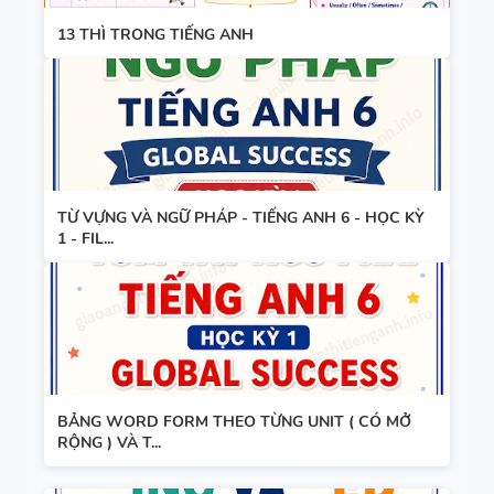
ĐIỀN TỪ
GLOBAL
13 THÌ TRONG TIẾNG ANH
VÀO CHỖ
SUCCESS -
TÀI LIỆU
TRỐNG -
ÔN VÀO 10
DẠY NÓI
TIẾNG ANH
SPEAKING -
7 - HỌC KỲ
TIẾNG ANH
1 - GLOBAL
7 - GLOBAL
SUCCESS -
SUCCESS -
CÓ ĐÁP ÁN
TỪ VỰNG VÀ NGỮ PHÁP - TIẾNG ANH 6 - HỌC KỲ
1 - FIL...
BÀI TẬP
HỌC KỲ 1
LUYỆN
NGHE -
TIẾNG ANH
9 - GLOBAL
SUCCESS -
BÀI TẬP
HỌC KỲ 2 -
BẢNG WORD FORM THEO TỪNG UNIT ( CÓ MỞ
RỘNG ) VÀ T...
LUYỆN
CÓ SCRIPT
NGHE
+ ĐÁP ÁN