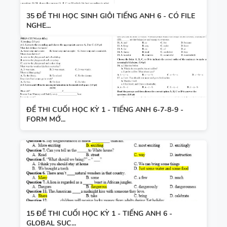
35 ĐỀ THI HỌC SINH GIỎI TIẾNG ANH 6 - CÓ FILE
NGHE...
ĐỀ THI CUỐI HỌC KỲ 1 - TIẾNG ANH 6-7-8-9 -
FORM MỚ...
15 ĐỀ THI CUỐI HỌC KỲ 1 - TIẾNG ANH 6 -
GLOBAL SUC...