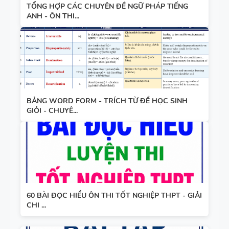
TỔNG HỢP CÁC CHUYÊN ĐỀ NGỮ PHÁP TIẾNG
WORD
HỌC KỲ 1 -
ANH - ÔN THI...
FORM
CÓ ĐÁP ÁN
THEO TỪNG
UNIT -
TIẾNG ANH
10 -
GLOBAL
BẢNG WORD FORM - TRÍCH TỪ ĐỀ HỌC SINH
SUCCESS -
GIỎI - CHUYÊ...
HỌC KỲ 1 -
CÓ ĐÁP ÁN
60 BÀI ĐỌC HIỂU ÔN THI TỐT NGHIỆP THPT - GIẢI
CHI ...