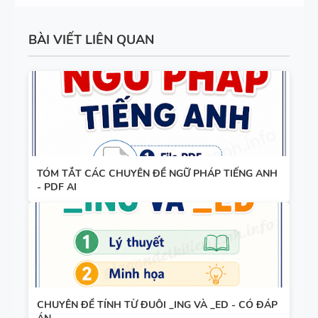
ĐIỀN TỪ
GLOBAL
VÀO CHỖ
SUCCESS -
BÀI VIẾT LIÊN QUAN
TÀI LIỆU
TRỐNG -
ÔN VÀO 10
DẠY NÓI
TIẾNG ANH
SPEAKING -
7 - HỌC KỲ
TIẾNG ANH
1 - GLOBAL
7 - GLOBAL
SUCCESS -
SUCCESS -
CÓ ĐÁP ÁN
BÀI TẬP
HỌC KỲ 1
LUYỆN
TÓM TẮT CÁC CHUYÊN ĐỀ NGỮ PHÁP TIẾNG ANH
- PDF AI
NGHE -
TIẾNG ANH
9 - GLOBAL
SUCCESS -
BÀI TẬP
HỌC KỲ 2 -
LUYỆN
CÓ SCRIPT
CHUYÊN ĐỀ TÍNH TỪ ĐUÔI _ING VÀ _ED - CÓ ĐÁP
NGHE
+ ĐÁP ÁN