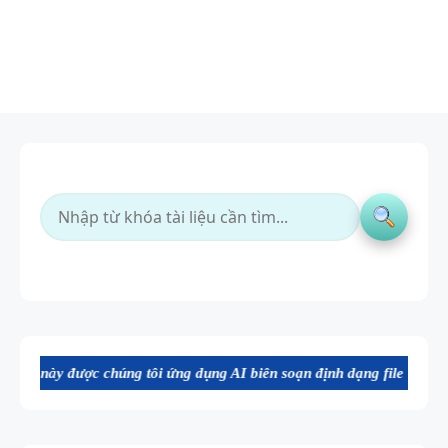
chúng tôi ứng dụng AI biên soạn định dạng file Word chất lượng cao, 