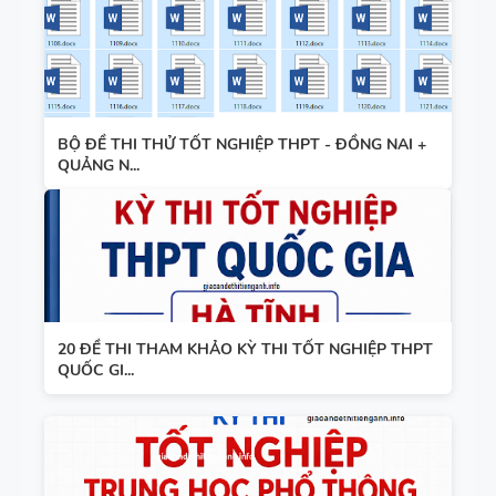
BỘ ĐỀ THI THỬ TỐT NGHIỆP THPT - ĐỒNG NAI +
QUẢNG N...
20 ĐỀ THI THAM KHẢO KỲ THI TỐT NGHIỆP THPT
QUỐC GI...