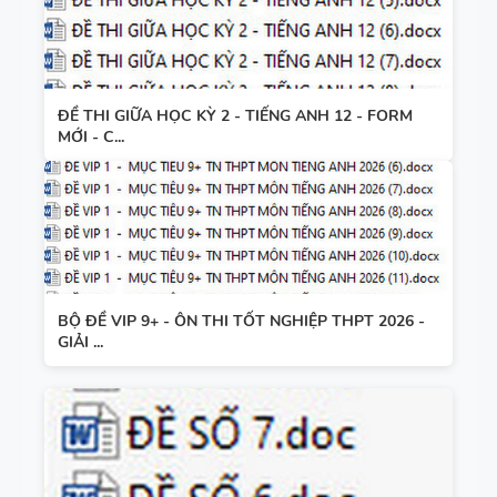
ĐỀ THI GIỮA HỌC KỲ 2 - TIẾNG ANH 12 - FORM
MỚI - C...
BỘ ĐỀ VIP 9+ - ÔN THI TỐT NGHIỆP THPT 2026 -
GIẢI ...