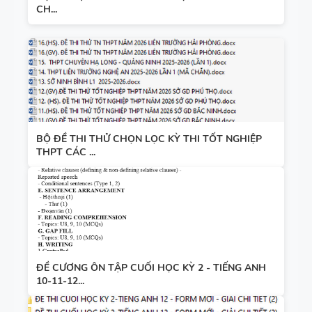
CH...
BỘ ĐỀ THI THỬ CHỌN LỌC KỲ THI TỐT NGHIỆP
THPT CÁC ...
ĐỀ CƯƠNG ÔN TẬP CUỐI HỌC KỲ 2 - TIẾNG ANH
10-11-12...