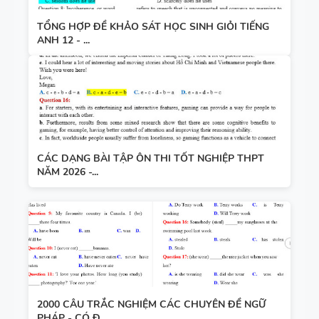
TỔNG HỢP ĐỀ KHẢO SÁT HỌC SINH GIỎI TIẾNG
ANH 12 - ...
CÁC DẠNG BÀI TẬP ÔN THI TỐT NGHIỆP THPT
NĂM 2026 -...
2000 CÂU TRẮC NGHIỆM CÁC CHUYÊN ĐỀ NGỮ
PHÁP - CÓ Đ...