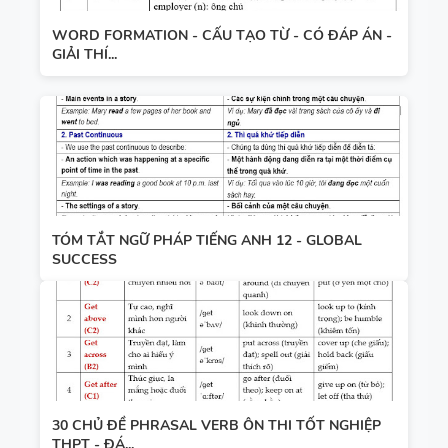
WORD FORMATION - CẤU TẠO TỪ - CÓ ĐÁP ÁN -
GIẢI THÍ...
TÓM TẮT NGỮ PHÁP TIẾNG ANH 12 - GLOBAL
SUCCESS
30 CHỦ ĐỀ PHRASAL VERB ÔN THI TỐT NGHIỆP
THPT - ĐÁ...