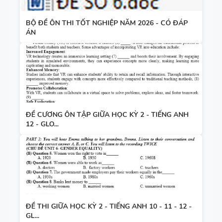
BỘ ĐỀ ÔN THI TỐT NGHIỆP NĂM 2026 - CÓ ĐÁP
ÁN
ĐỀ CƯƠNG ÔN TẬP GIỮA HỌC KỲ 2 - TIẾNG ANH
12 - GLO...
ĐỀ THI GIỮA HỌC KỲ 2 - TIẾNG ANH 10 - 11 - 12 -
GL...