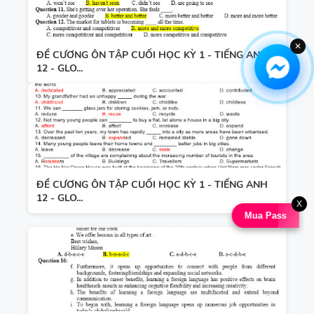
✕
ĐỀ CƯƠNG ÔN TẬP CUỐI HỌC KỲ 1 - TIẾNG ANH
12 - GLO...
ĐỀ CƯƠNG ÔN TẬP CUỐI HỌC KỲ 1 - TIẾNG ANH
12 - GLO...
X
Mua Pass