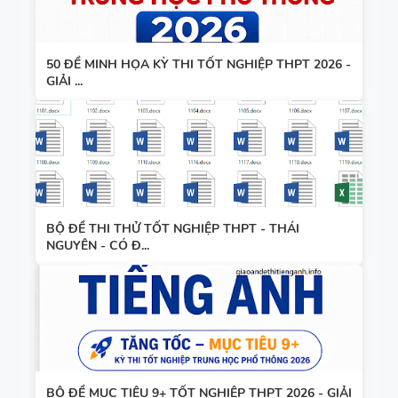
50 ĐỀ MINH HỌA KỲ THI TỐT NGHIỆP THPT 2026 -
GIẢI ...
BỘ ĐỀ THI THỬ TỐT NGHIỆP THPT - THÁI
NGUYÊN - CÓ Đ...
BỘ ĐỀ MỤC TIÊU 9+ TỐT NGHIỆP THPT 2026 - GIẢI