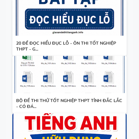
20 ĐỀ ĐỌC HIỂU ĐỤC LỖ - ÔN THI TỐT NGHIỆP
THPT - G...
BỘ ĐỀ THI THỬ TỐT NGHIỆP THPT TỈNH ĐẮC LẮC
- CÓ ĐÁ...