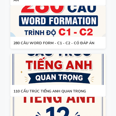
ÁN
TIẾNG ANH
8 - HỌC KỲ
2 - GLOBAL
TỪ VỰNG -
SUCCESS -
NGỮ PHÁP
CÓ SCRIPT
- TIẾNG
+ ĐÁP ÁN
280 CÂU WORD FORM - C1 - C2 - CÓ ĐÁP ÁN
ANH 7 -
GLOBAL
SUCCESS -
GIÁO ÁN
HỌC KỲ 1
THAM
KHẢO -
TIẾNG ANH
110 CẤU TRÚC TIẾNG ANH QUAN TRỌNG
10 -
GLOBAL
13 THÌ
SUCCESS -
TRONG
CÓ TÍCH