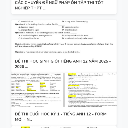
CÁC CHUYÊN ĐỀ NGỮ PHÁP ÔN TẬP THI TỐT
NGHIỆP THPT ...
ĐỀ THI HỌC SINH GIỎI TIẾNG ANH 12 NĂM 2025 -
2026 ...
ĐỀ THI CUỐI HỌC KỲ 1 - TIẾNG ANH 12 - FORM
MỚI - N...