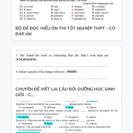
BỘ ĐỀ ĐỌC HIỂU ÔN THI TỐT NGHIỆP THPT - CÓ
ĐÁP ÁN
CHUYÊN ĐỀ VIẾT LẠI CÂU BỒI DƯỠNG HỌC SINH
GIỎI - C...