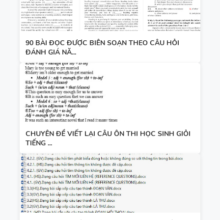
90 BÀI ĐỌC ĐƯỢC BIÊN SOẠN THEO CÂU HỎI
ĐÁNH GIÁ NĂ...
CHUYÊN ĐỀ VIẾT LẠI CÂU ÔN THI HỌC SINH GIỎI
TIẾNG ...