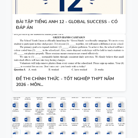
TIẾNG ANH
HỢP NĂNG
LỰC SỐ -
BÀI TẬP TIẾNG ANH 12 - GLOBAL SUCCESS - CÓ
CẢ NĂM
ĐÁP ÁN
TỪ VỰNG
VÀ NGỮ
PHÁP -
TIẾNG ANH
6 - HỌC KỲ
ĐỀ THI CHÍNH THỨC - TỐT NGHIỆP THPT NĂM
1 - FILE
2026 - MÔN...
BẢNG
WORD +
WORD
ẢNH MINH
FORM -
HỌA
TIẾNG ANH
11 -
GLOBAL
BẢNG
SUCCESS -