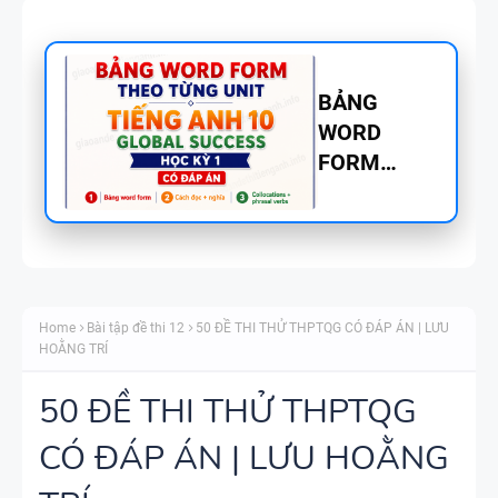
BẢNG
WORD
FORM
TIẾNG ANH
8 - GLOBAL
SUCCESS
BẢNG
THEO TỪNG
WORD
UNIT - HỌC
Home
Bài tập đề thi 12
50 ĐỀ THI THỬ THPTQG CÓ ĐÁP ÁN | LƯU
FORM
KỲ 1 - CÓ
HOẰNG TRÍ
THEO TỪNG
ĐÁP ÁN
UNIT -
50 ĐỀ THI THỬ THPTQG
TIẾNG ANH
CÓ ĐÁP ÁN | LƯU HOẰNG
TÓM TẮT
7 - GLOBAL
CÁC
SUCCESS -