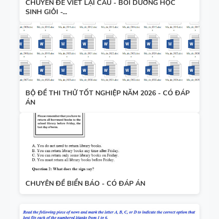
CHUYÊN ĐỀ VIẾT LẠI CÂU - BỒI DƯỠNG HỌC
SINH GIỎI -...
BỘ ĐỀ THI THỬ TỐT NGHIỆP NĂM 2026 - CÓ ĐÁP
ÁN
CHUYÊN ĐỀ BIỂN BÁO - CÓ ĐÁP ÁN