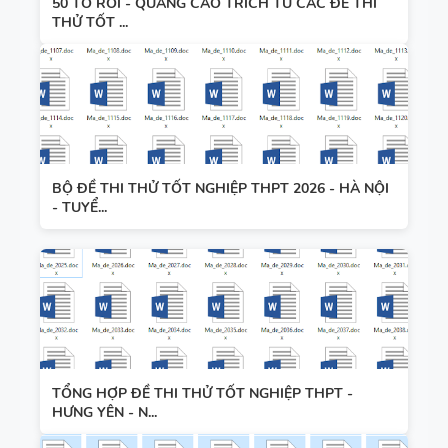
50 TỜ RƠI - QUẢNG CÁO TRÍCH TỪ CÁC ĐỀ THI
THỬ TỐT ...
BỘ ĐỀ THI THỬ TỐT NGHIỆP THPT 2026 - HÀ NỘI
- TUYỂ...
TỔNG HỢP ĐỀ THI THỬ TỐT NGHIỆP THPT -
HƯNG YÊN - N...