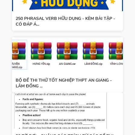
250 PHRASAL VERB HỮU DỤNG - KÈM BÀI TẬP -
CÓ ĐÁP Á...
BỘ ĐỀ THI THỬ TỐT NGHIỆP THPT AN GIANG -
LÂM ĐỒNG ...