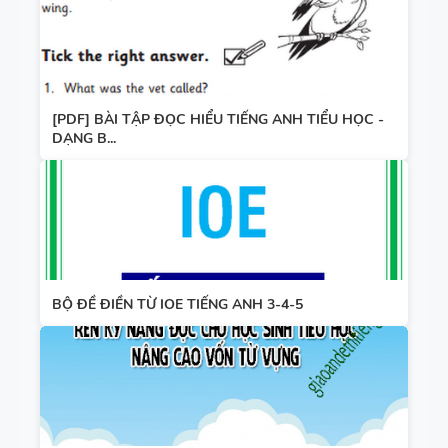
[PDF] BÀI TẬP ĐỌC HIỂU TIẾNG ANH TIỂU HỌC -
DẠNG B...
BỘ ĐỀ ĐIỀN TỪ IOE TIẾNG ANH 3-4-5