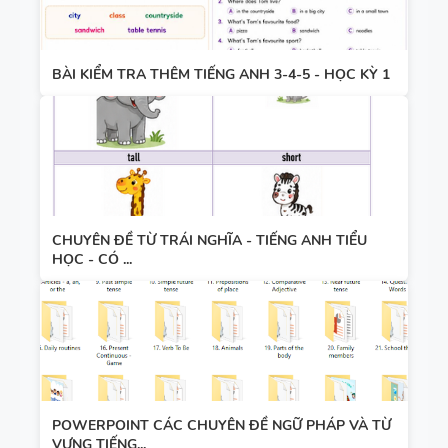
5 - GLOBAL
SUCCESS
BÀI KIỂM TRA THÊM TIẾNG ANH 3-4-5 - HỌC KỲ 1
BẢNG
WORD
FORM
THEO TỪNG
UNIT ( CÓ
MỞ RỘNG )
CHUYÊN ĐỀ TỪ TRÁI NGHĨA - TIẾNG ANH TIỂU
CHUYÊN ĐỀ
VÀ TÓM
HỌC - CÓ ...
TÍNH TỪ
TẮT NGỮ
ĐUÔI _ING
PHÁP -
VÀ _ED - CÓ
TIẾNG ANH
ĐÁP ÁN
6 - GLOBAL
SUCCESS -
MINDMAP
HỌC KỲ 1 -
POWERPOINT CÁC CHUYÊN ĐỀ NGỮ PHÁP VÀ TỪ
SPEAKING -
CÓ ĐÁP ÁN
VỰNG TIẾNG...