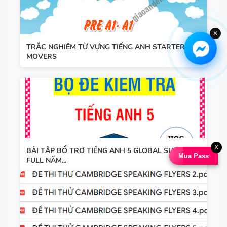
✕
TRẮC NGHIỆM TỪ VỰNG TIẾNG ANH STARTERS -
MOVERS
X
BÀI TẬP BỔ TRỢ TIẾNG ANH 5 GLOBAL SUCCESS
Mua Pass
FULL NĂM...