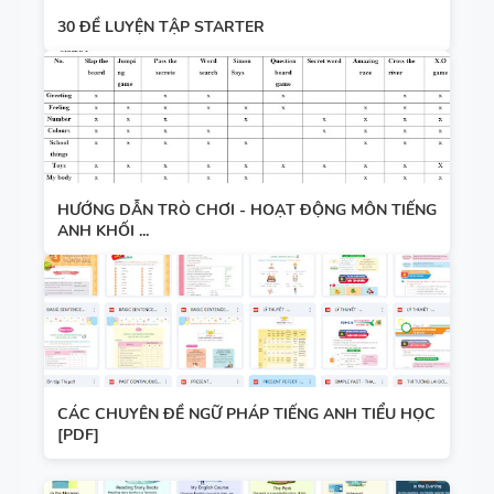
30 ĐỀ LUYỆN TẬP STARTER
HƯỚNG DẪN TRÒ CHƠI - HOẠT ĐỘNG MÔN TIẾNG
ANH KHỐI ...
CÁC CHUYÊN ĐỀ NGỮ PHÁP TIẾNG ANH TIỂU HỌC
[PDF]