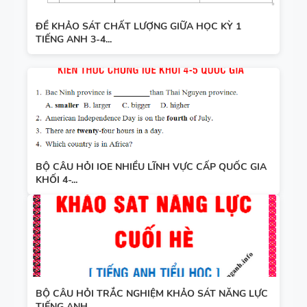
ĐỀ KHẢO SÁT CHẤT LƯỢNG GIỮA HỌC KỲ 1
TIẾNG ANH 3-4...
BỘ CÂU HỎI IOE NHIỀU LĨNH VỰC CẤP QUỐC GIA
KHỐI 4-...
BỘ CÂU HỎI TRẮC NGHIỆM KHẢO SÁT NĂNG LỰC
TIẾNG ANH...