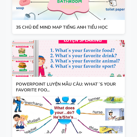
35 CHỦ ĐỀ MIND MAP TIẾNG ANH TIỂU HỌC
POWERPOINT LUYỆN MẪU CÂU: WHAT´S YOUR
FAVORITE FOO...