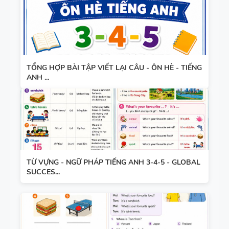
TIẾNG ANH
- PDF AI
SPEAKING
TIẾNG ANH
3
TỔNG HỢP BÀI TẬP VIẾT LẠI CÂU - ÔN HÈ - TIẾNG
ANH ...
SPEAKING -
TIẾNG ANH
4 -
CAMBRIDG
TỪ VỰNG - NGỮ PHÁP TIẾNG ANH 3-4-5 - GLOBAL
E
SUCCES...
SPEAKING
WHEEL -
TIẾNG ANH