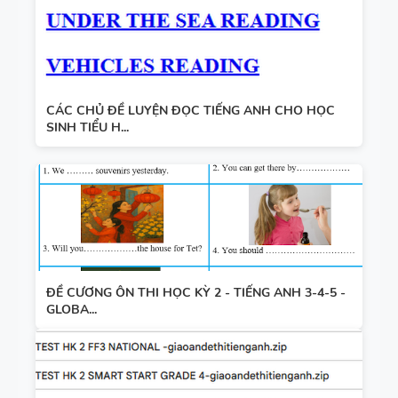
CÁC CHỦ ĐỀ LUYỆN ĐỌC TIẾNG ANH CHO HỌC
SINH TIỂU H...
ĐỀ CƯƠNG ÔN THI HỌC KỲ 2 - TIẾNG ANH 3-4-5 -
GLOBA...