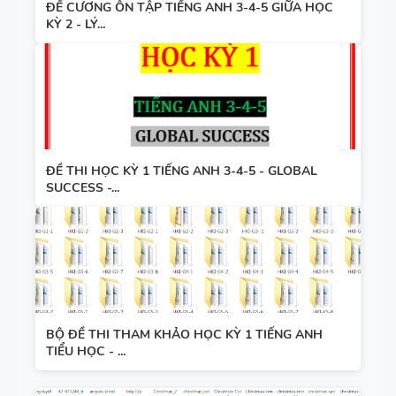
ĐỀ CƯƠNG ÔN TẬP TIẾNG ANH 3-4-5 GIỮA HỌC
KỲ 2 - LÝ...
ĐỀ THI HỌC KỲ 1 TIẾNG ANH 3-4-5 - GLOBAL
SUCCESS -...
BỘ ĐỀ THI THAM KHẢO HỌC KỲ 1 TIẾNG ANH
TIỂU HỌC - ...