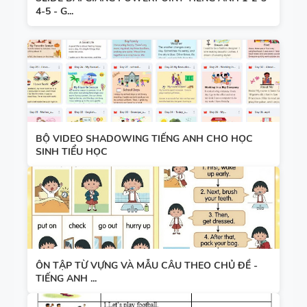
4-5 - G...
DẠY NÓI
TIẾNG ANH
SPEAKING -
7 - HỌC KỲ
TIẾNG ANH
1 - GLOBAL
7 - GLOBAL
SUCCESS -
SUCCESS -
CÓ ĐÁP ÁN
HỌC KỲ 1
BỘ VIDEO SHADOWING TIẾNG ANH CHO HỌC
SINH TIỂU HỌC
ÔN TẬP TỪ VỰNG VÀ MẪU CÂU THEO CHỦ ĐỀ -
TIẾNG ANH ...