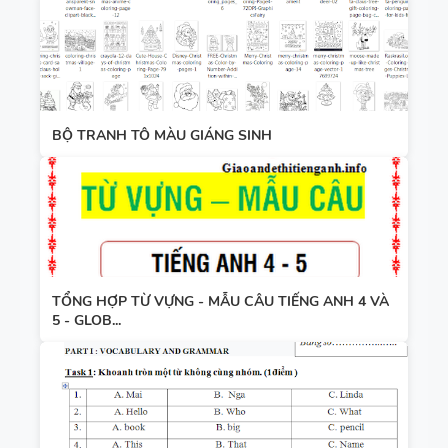
BỘ TRANH TÔ MÀU GIÁNG SINH
TỔNG HỢP TỪ VỰNG - MẪU CÂU TIẾNG ANH 4 VÀ
5 - GLOB...