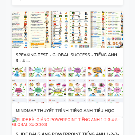
TIẾNG ANH
6 - HỌC KỲ
1 - GLOBAL
SUCCESS
TỔNG HỢP
WORD
FORM
SPEAKING TEST - GLOBAL SUCCESS - TIẾNG ANH
3 - 4 -...
THEO TỪNG
UNIT VÀ
CÁC
BÀI TẬP
CHUYÊN ĐỀ
SẮP XẾP
NGỮ PHÁP
TỪ THÀNH
- TIẾNG
CÂU VÀ
ANH 9 -
MINDMAP THUYẾT TRÌNH TIẾNG ANH TIỂU HỌC
ĐIỀN TỪ
GLOBAL
VÀO CHỖ
SUCCESS -
TÀI LIỆU
TRỐNG -
ÔN VÀO 10
SLIDE BÀI GIẢNG POWERPOINT TIẾNG ANH 1-2-3-