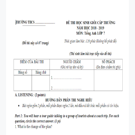
TIẾNG ANH
4 -
CAMBRIDG
E
SPEAKING
WHEEL -
TIẾNG ANH
5 - GLOBAL
SUCCESS
BẢNG
WORD
FORM
THEO TỪNG
UNIT ( CÓ