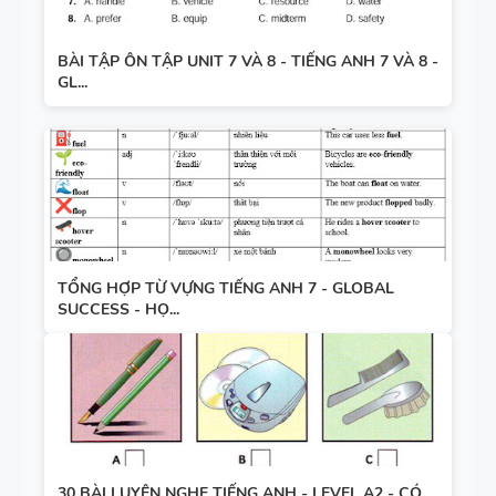
BÀI TẬP ÔN TẬP UNIT 7 VÀ 8 - TIẾNG ANH 7 VÀ 8 -
GL...
TỔNG HỢP TỪ VỰNG TIẾNG ANH 7 - GLOBAL
SUCCESS - HỌ...
30 BÀI LUYỆN NGHE TIẾNG ANH - LEVEL A2 - CÓ