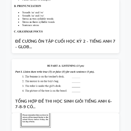
ĐỀ CƯƠNG ÔN TẬP CUỐI HỌC KỲ 2 - TIẾNG ANH 7
- GLOB...
TỔNG HỢP ĐỀ THI HỌC SINH GIỎI TIẾNG ANH 6-
7-8-9 CÓ...