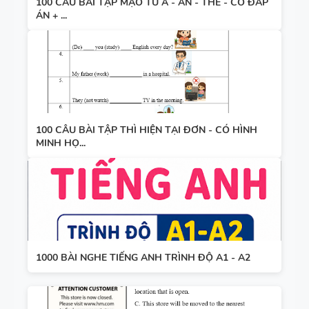
100 CÂU BÀI TẬP MẠO TỪ A - AN - THE - CÓ ĐÁP
ÁN + ...
100 CÂU BÀI TẬP THÌ HIỆN TẠI ĐƠN - CÓ HÌNH
MINH HỌ...
1000 BÀI NGHE TIẾNG ANH TRÌNH ĐỘ A1 - A2