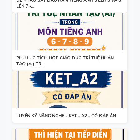
ĐỀ KHẢO SÁT ĐẦU NĂM TIẾNG ANH 5 LÊN 6 VÀ 6
LÊN 7 -...
PHỤ LỤC TÍCH HỢP GIÁO DỤC TRÍ TUỆ NHÂN
TẠO (AI) TR...
LUYỆN KỸ NĂNG NGHE - KET - A2 - CÓ ĐÁP ÁN