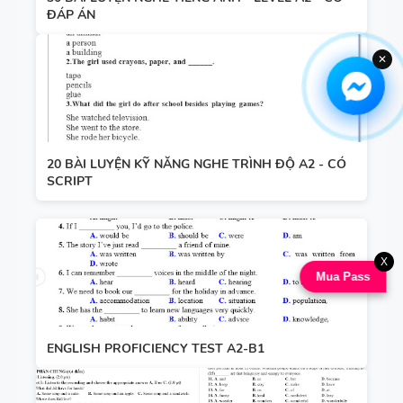
ĐÁP ÁN
✕
20 BÀI LUYỆN KỸ NĂNG NGHE TRÌNH ĐỘ A2 - CÓ
SCRIPT
X
Mua Pass
ENGLISH PROFICIENCY TEST A2-B1