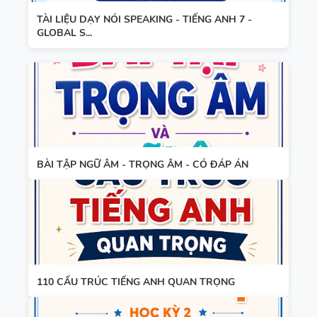
TÀI LIỆU DẠY NÓI SPEAKING - TIẾNG ANH 7 -
GLOBAL S...
BÀI TẬP NGỮ ÂM - TRỌNG ÂM - CÓ ĐÁP ÁN
110 CẤU TRÚC TIẾNG ANH QUAN TRỌNG