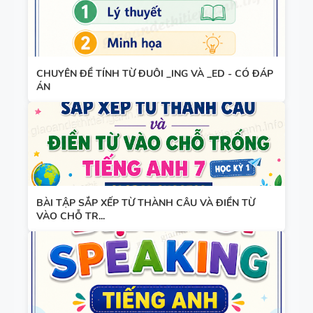
CHUYÊN ĐỀ TÍNH TỪ ĐUÔI _ING VÀ _ED - CÓ ĐÁP
ÁN
BÀI TẬP SẮP XẾP TỪ THÀNH CÂU VÀ ĐIỀN TỪ
VÀO CHỖ TR...