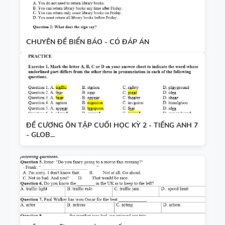
CHUYÊN ĐỀ BIỂN BÁO - CÓ ĐÁP ÁN
ĐỀ CƯƠNG ÔN TẬP CUỐI HỌC KỲ 2 - TIẾNG ANH 7
- GLOB...