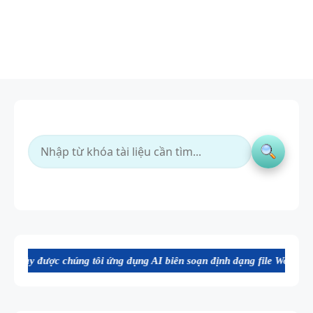
úng tôi ứng dụng AI biên soạn định dạng file Word chất lượng cao, th