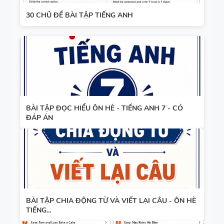
30 CHỦ ĐỀ BÀI TẬP TIẾNG ANH
BÀI TẬP ĐỌC HIỂU ÔN HÈ - TIẾNG ANH 7 - CÓ
ĐÁP ÁN
BÀI TẬP CHIA ĐỘNG TỪ VÀ VIẾT LẠI CÂU - ÔN HÈ
TIẾNG...