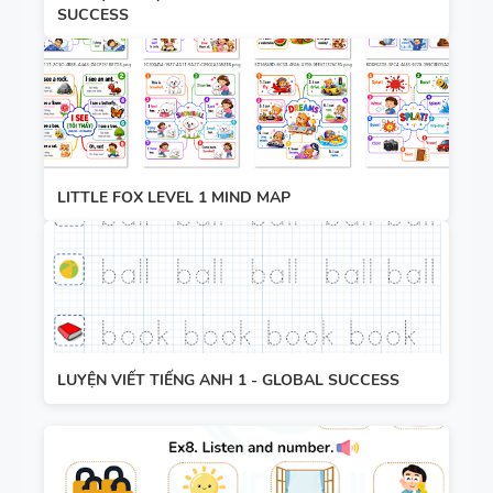
SUCCESS
WORD
HỌC KỲ 1 -
FORM
CÓ ĐÁP ÁN
THEO TỪNG
UNIT -
TIẾNG ANH
10 -
LITTLE FOX LEVEL 1 MIND MAP
GLOBAL
SUCCESS -
HỌC KỲ 1 -
CÓ ĐÁP ÁN
LUYỆN VIẾT TIẾNG ANH 1 - GLOBAL SUCCESS