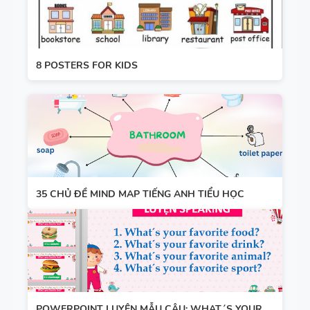
8 POSTERS FOR KIDS
35 CHỦ ĐỀ MIND MAP TIẾNG ANH TIỂU HỌC
POWERPOINT LUYỆN MẪU CÂU: WHAT´S YOUR