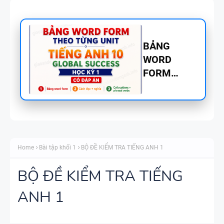
BẢNG
WORD
FORM
TIẾNG ANH
8 - GLOBAL
SUCCESS
BẢNG
THEO TỪNG
WORD
UNIT - HỌC
Home
Bài tập khối 1
BỘ ĐỀ KIỂM TRA TIẾNG ANH 1
FORM
KỲ 1 - CÓ
THEO TỪNG
ĐÁP ÁN
BỘ ĐỀ KIỂM TRA TIẾNG
UNIT -
ANH 1
TIẾNG ANH
TÓM TẮT
7 - GLOBAL
CÁC
SUCCESS -