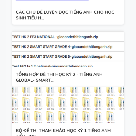
CÁC CHỦ ĐỀ LUYỆN ĐỌC TIẾNG ANH CHO HỌC
SINH TIỂU H...
TỔNG HỢP ĐỀ THI HỌC KỲ 2 - TIẾNG ANH
GLOBAL- SMART...
BỘ ĐỀ THI THAM KHẢO HỌC KỲ 1 TIẾNG ANH