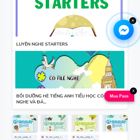
✕
LUYỆN NGHE STARTERS
X
BỒI DƯỠNG HÈ TIẾNG ANH TIỂU HỌC CÓ FILE
Mua Pass
NGHE VÀ ĐÁ...