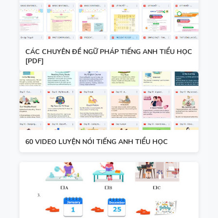
CÁC CHUYÊN ĐỀ NGỮ PHÁP TIẾNG ANH TIỂU HỌC
[PDF]
60 VIDEO LUYỆN NÓI TIẾNG ANH TIỂU HỌC