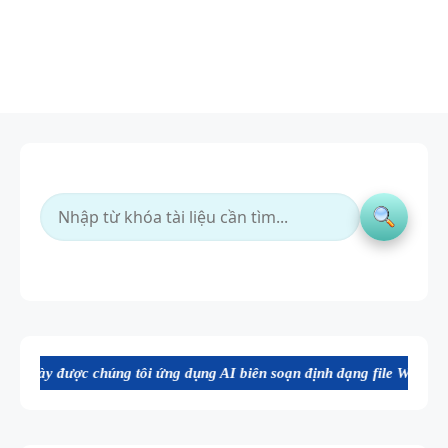
chúng tôi ứng dụng AI biên soạn định dạng file Word chất lượng cao, 