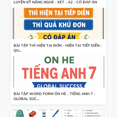
LUYỆN KỸ NĂNG NGHE - KET - A2 - CÓ ĐÁP ÁN
BÀI TẬP THÌ HIỆN TẠI ĐƠN - HIỆN TẠI TIẾP DIỄN -
QU...
BÀI TẬP WORD FORM ÔN HÈ - TIẾNG ANH 7 -
GLOBAL SUC...