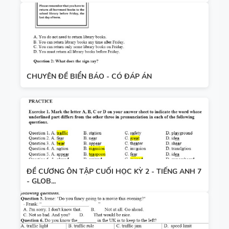
CHUYÊN ĐỀ BIỂN BÁO - CÓ ĐÁP ÁN
ĐỀ CƯƠNG ÔN TẬP CUỐI HỌC KỲ 2 - TIẾNG ANH 7
- GLOB...