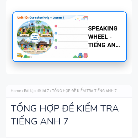
BẢNG
WORD
FORM
THEO TỪNG
UNIT ( CÓ
MỞ RỘNG )
CHUYÊN ĐỀ
VÀ TÓM
TÍNH TỪ
TẮT NGỮ
Home
Bài tập đề thi 7
TỔNG HỢP ĐỀ KIỂM TRA TIẾNG ANH 7
ĐUÔI _ING
PHÁP -
VÀ _ED - CÓ
TIẾNG ANH
TỔNG HỢP ĐỀ KIỂM TRA
ĐÁP ÁN
6 - GLOBAL
TIẾNG ANH 7
SUCCESS -
MINDMAP
HỌC KỲ 1 -
SPEAKING -
CÓ ĐÁP ÁN