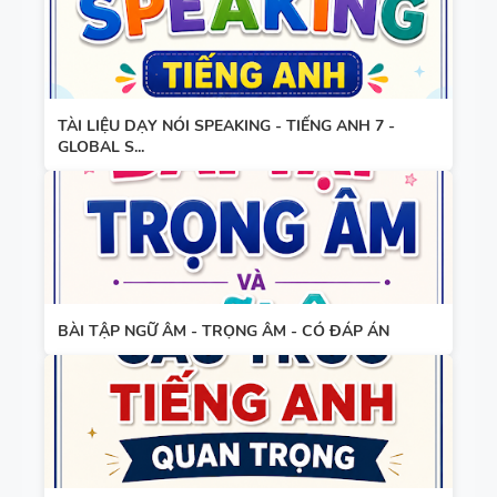
THEO TỪNG
UNIT -
TIẾNG ANH
BẢNG
10 -
TÀI LIỆU DẠY NÓI SPEAKING - TIẾNG ANH 7 -
WORD
GLOBAL
GLOBAL S...
FORM
SUCCESS -
TIẾNG ANH
HỌC KỲ 1 -
8 - GLOBAL
CÓ ĐÁP ÁN
SUCCESS
BẢNG
THEO TỪNG
WORD
UNIT - HỌC
BÀI TẬP NGỮ ÂM - TRỌNG ÂM - CÓ ĐÁP ÁN
FORM
KỲ 1 - CÓ
THEO TỪNG
ĐÁP ÁN
UNIT -
TIẾNG ANH
TÓM TẮT
7 - GLOBAL
CÁC
SUCCESS -