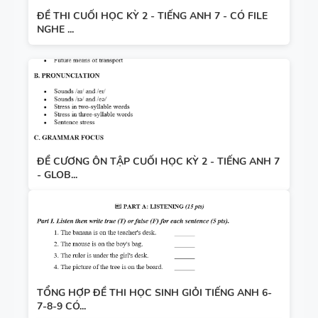
ĐỀ THI CUỐI HỌC KỲ 2 - TIẾNG ANH 7 - CÓ FILE
NGHE ...
ĐỀ CƯƠNG ÔN TẬP CUỐI HỌC KỲ 2 - TIẾNG ANH 7
- GLOB...
TỔNG HỢP ĐỀ THI HỌC SINH GIỎI TIẾNG ANH 6-
7-8-9 CÓ...