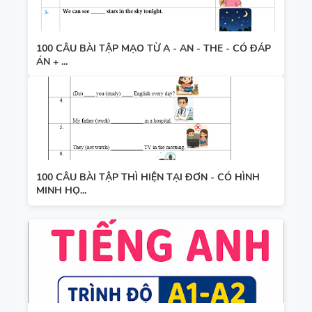
100 CÂU BÀI TẬP MẠO TỪ A - AN - THE - CÓ ĐÁP
ÁN + ...
100 CÂU BÀI TẬP THÌ HIỆN TẠI ĐƠN - CÓ HÌNH
MINH HỌ...