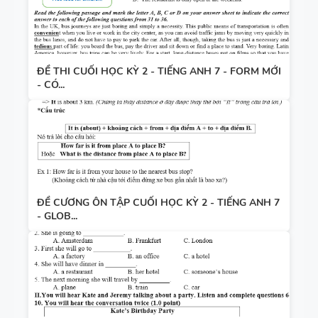
ĐỀ THI CUỐI HỌC KỲ 2 - TIẾNG ANH 7 - FORM MỚI
- CÓ...
ĐỀ CƯƠNG ÔN TẬP CUỐI HỌC KỲ 2 - TIẾNG ANH 7
- GLOB...