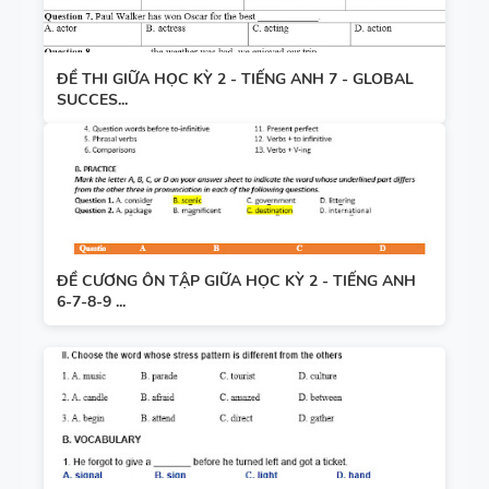
ĐỀ THI GIỮA HỌC KỲ 2 - TIẾNG ANH 7 - GLOBAL
SUCCES...
ĐỀ CƯƠNG ÔN TẬP GIỮA HỌC KỲ 2 - TIẾNG ANH
6-7-8-9 ...