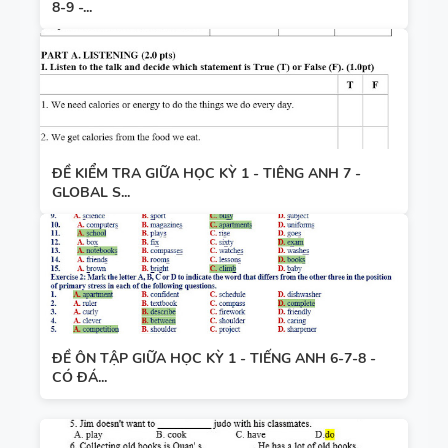
8-9 -...
ĐỀ KIỂM TRA GIỮA HỌC KỲ 1 - TIÊNG ANH 7 -
GLOBAL S...
ĐỀ ÔN TẬP GIỮA HỌC KỲ 1 - TIẾNG ANH 6-7-8 -
CÓ ĐÁ...