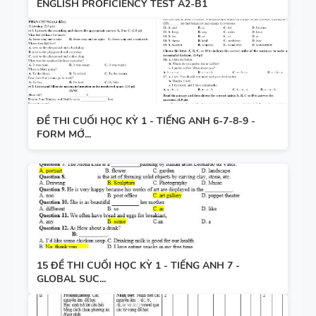
ENGLISH PROFICIENCY TEST A2-B1
ĐỀ THI CUỐI HỌC KỲ 1 - TIẾNG ANH 6-7-8-9 -
FORM MỚ...
15 ĐỀ THI CUỐI HỌC KỲ 1 - TIẾNG ANH 7 -
GLOBAL SUC...