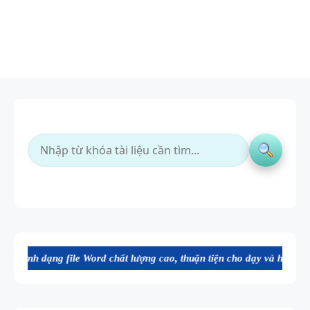
ile Word chất lượng cao, thuận tiện cho dạy và học tiếng Anh. Mời bạ