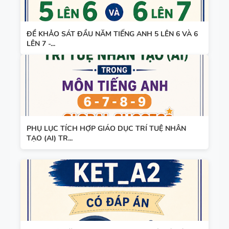
ĐỀ KHẢO SÁT ĐẦU NĂM TIẾNG ANH 5 LÊN 6 VÀ 6
LÊN 7 -...
PHỤ LỤC TÍCH HỢP GIÁO DỤC TRÍ TUỆ NHÂN
TẠO (AI) TR...