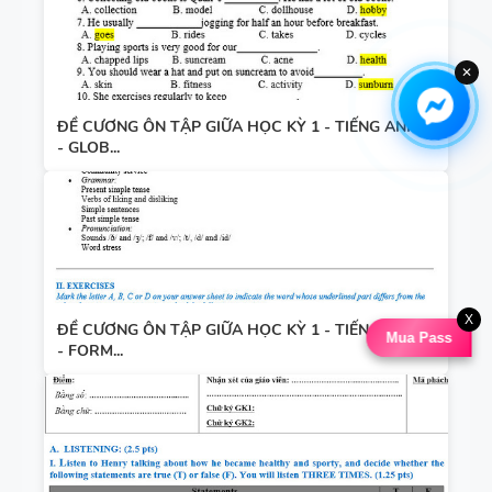
✕
ĐỀ CƯƠNG ÔN TẬP GIỮA HỌC KỲ 1 - TIẾNG ANH 7
- GLOB...
X
ĐỀ CƯƠNG ÔN TẬP GIỮA HỌC KỲ 1 - TIẾNG ANH 7
Mua Pass
- FORM...