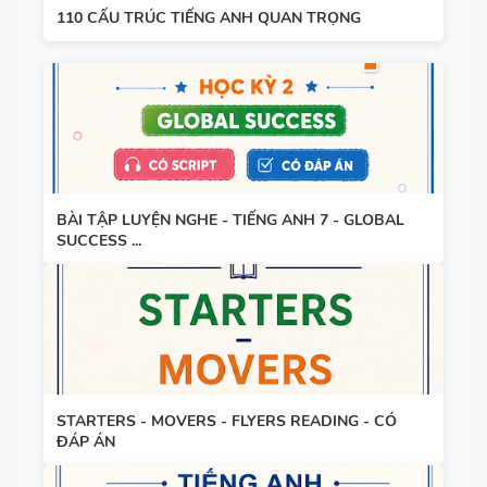
CHUYÊN ĐỀ
110 CẤU TRÚC TIẾNG ANH QUAN TRỌNG
HỌC KỲ 1 -
NGỮ PHÁP
CÓ ĐÁP ÁN
TIẾNG ANH
- PDF AI
SPEAKING
TIẾNG ANH
3
BÀI TẬP LUYỆN NGHE - TIẾNG ANH 7 - GLOBAL
SUCCESS ...
SPEAKING -
TIẾNG ANH
4 -
CAMBRIDG
STARTERS - MOVERS - FLYERS READING - CÓ
E
ĐÁP ÁN
SPEAKING