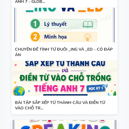
- LÝ
ANH 7 - GLOB...
THUYẾT +
TỪ VỰNG
BÀI TẬP +
VÀ NGỮ
ĐÁP ÁN
PHÁP -
TIẾNG ANH
6 - HỌC KỲ
CHUYÊN ĐỀ TÍNH TỪ ĐUÔI _ING VÀ _ED - CÓ ĐÁP
ÁN
1 - FILE
BẢNG
WORD +
WORD
ẢNH MINH
FORM -
HỌA
TIẾNG ANH
11 -
GLOBAL
BÀI TẬP SẮP XẾP TỪ THÀNH CÂU VÀ ĐIỀN TỪ
VÀO CHỖ TR...
BẢNG
SUCCESS -
WORD
HỌC KỲ 1 -
FORM
CÓ ĐÁP ÁN