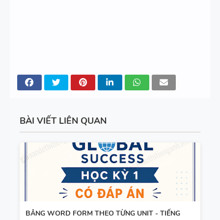
2 - GLOBAL
BÀI TẬP
SUCCESS -
NGỮ ÂM -
CÓ SCRIPT
TRỌNG ÂM
+ ĐÁP ÁN
- CÓ ĐÁP
ÁN
280 CÂU
WORD
FORM - C1
BÀI VIẾT LIÊN QUAN
- C2 - CÓ
ĐÁP ÁN
11 CHUYÊN
ĐỀ VIẾT LẠI
CÂU - ÔN
VÀO LỚP 6
BẢNG WORD FORM THEO TỪNG UNIT - TIẾNG