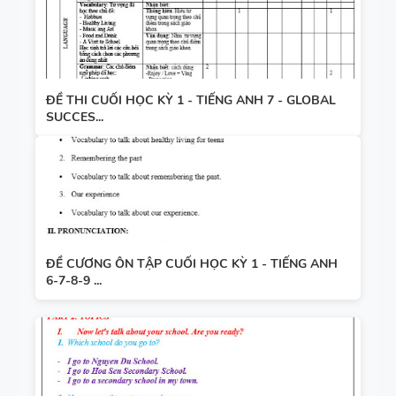
ĐỀ THI CUỐI HỌC KỲ 1 - TIẾNG ANH 7 - GLOBAL
SUCCES...
ĐỀ CƯƠNG ÔN TẬP CUỐI HỌC KỲ 1 - TIẾNG ANH
6-7-8-9 ...