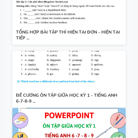
TỔNG HỢP BÀI TẬP THÌ HIỆN TẠI ĐƠN - HIỆN TẠI
TIẾP ...
ĐỀ CƯƠNG ÔN TẬP GIỮA HỌC KỲ 1 - TIẾNG ANH
6-7-8-9 ...