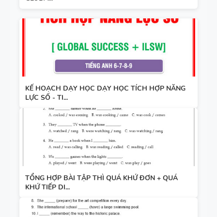
KẾ HOẠCH DẠY HỌC DẠY HỌC TÍCH HỢP NĂNG
LỰC SỐ - TI...
TỔNG HỢP BÀI TẬP THÌ QUÁ KHỨ ĐƠN + QUÁ
KHỨ TIẾP DI...