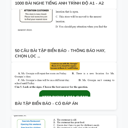
1000 BÀI NGHE TIẾNG ANH TRÌNH ĐỘ A1 - A2
50 CÂU BÀI TẬP BIỂN BÁO - THÔNG BÁO HAY,
CHỌN LỌC ...
BÀI TẬP BIỂN BÁO - CÓ ĐÁP ÁN