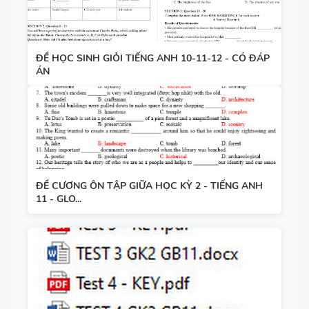
ĐỀ HỌC SINH GIỎI TIẾNG ANH 10-11-12 - CÓ ĐÁP
ÁN
ĐỀ CƯƠNG ÔN TẬP GIỮA HỌC KỲ 2 - TIẾNG ANH
11 - GLO...