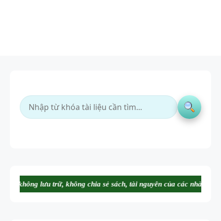
hông chia sẻ sách, tài nguyên của các nhà xuất bản. Website luôn tuân