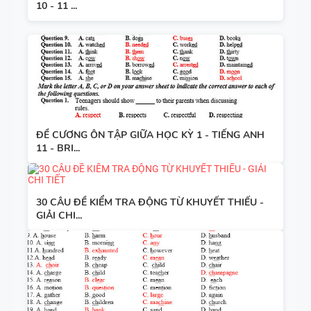
10 - 11 ...
ĐỀ CƯƠNG ÔN TẬP GIỮA HỌC KỲ 1 - TIẾNG ANH
11 - BRI...
30 CÂU ĐỀ KIỂM TRA ĐỘNG TỪ KHUYẾT THIẾU -
GIẢI CHI...