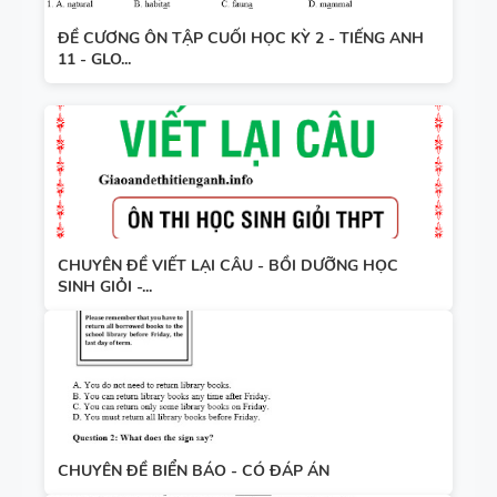
ĐỀ CƯƠNG ÔN TẬP CUỐI HỌC KỲ 2 - TIẾNG ANH
11 - GLO...
CHUYÊN ĐỀ VIẾT LẠI CÂU - BỒI DƯỠNG HỌC
SINH GIỎI -...
CHUYÊN ĐỀ BIỂN BÁO - CÓ ĐÁP ÁN