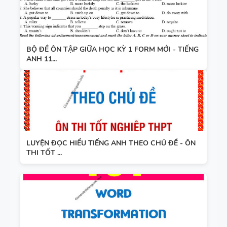
BỘ ĐỀ ÔN TẬP GIỮA HỌC KỲ 1 FORM MỚI - TIẾNG
ANH 11...
LUYỆN ĐỌC HIỂU TIẾNG ANH THEO CHỦ ĐỀ - ÔN
THI TỐT ...