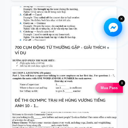
✕
700 CỤM ĐỘNG TỪ THƯỜNG GẶP - GIẢI THÍCH +
VÍ DỤ
X
Mua Pass
ĐỀ THI OLYMPIC TRẠI HÈ HÙNG VƯƠNG TIẾNG
ANH 10 - 1...