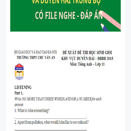
TIẾNG ANH
3
SPEAKING -
TIẾNG ANH
4 -
CAMBRIDG
E
SPEAKING
WHEEL -
TIẾNG ANH
5 - GLOBAL
SUCCESS