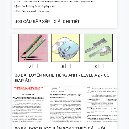
400 CÂU SẮP XẾP - GIẢI CHI TIẾT
30 BÀI LUYỆN NGHE TIẾNG ANH - LEVEL A2 - CÓ
ĐÁP ÁN
90 BÀI ĐỌC ĐƯỢC BIÊN SOẠN THEO CÂU HỎI