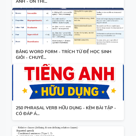
ANH - ÔN THI...
BẢNG WORD FORM - TRÍCH TỪ ĐỀ HỌC SINH
GIỎI - CHUYÊ...
250 PHRASAL VERB HỮU DỤNG - KÈM BÀI TẬP -
CÓ ĐÁP Á...