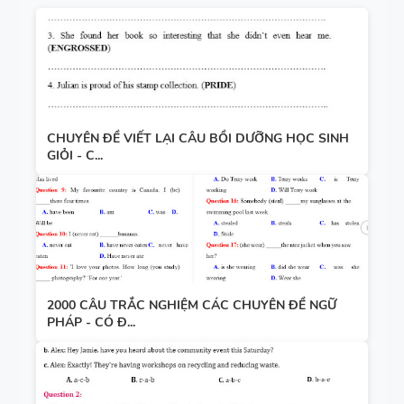
CHUYÊN ĐỀ VIẾT LẠI CÂU BỒI DƯỠNG HỌC SINH
GIỎI - C...
2000 CÂU TRẮC NGHIỆM CÁC CHUYÊN ĐỀ NGỮ
PHÁP - CÓ Đ...