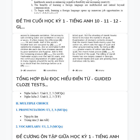
ĐỀ THI CUỐI HỌC KỲ 1 - TIẾNG ANH 10 - 11 - 12 -
GL...
TỔNG HỢP BÀI ĐỌC HIỂU ĐIỀN TỪ - GUIDED
CLOZE TESTS...
ĐỀ CƯƠNG ÔN TẬP GIỮA HỌC KỲ 1 - TIẾNG ANH