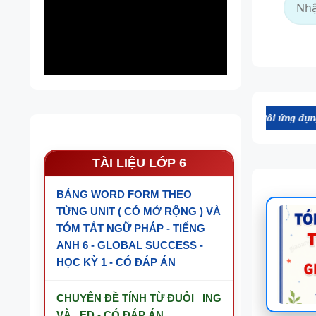
Tài nguyên trên website này được chúng tôi ứng dụng AI biên soạn 
TÀI LIỆU LỚP 6
BẢNG WORD FORM THEO
TỪNG UNIT ( CÓ MỞ RỘNG ) VÀ
TÓM TẮT NGỮ PHÁP - TIẾNG
ANH 6 - GLOBAL SUCCESS -
HỌC KỲ 1 - CÓ ĐÁP ÁN
CHUYÊN ĐỀ TÍNH TỪ ĐUÔI _ING
VÀ _ED - CÓ ĐÁP ÁN