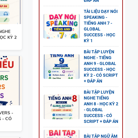
ĐÁP ÁN
 TẬP +
TÀI LIỆU DẠY NÓI
SPEAKING -
TIẾNG ANH 7 -
GLOBAL
 NGHE
SUCCESS - HỌC
HỌC KỲ 2
KỲ 1
UAN
BÀI TẬP LUYỆN
NGHE - TIẾNG
ANH 9 - GLOBAL
SUCCESS - HỌC
KỲ 2 - CÓ SCRIPT
+ ĐÁP ÁN
N HỌC
BÀI TẬP LUYỆN
NGHE TIẾNG
Ó ĐÁP
ANH 8 - HỌC KỲ 2
- GLOBAL
VERS -
SUCCESS - CÓ
 - CÓ
SCRIPT + ĐÁP ÁN
BÀI TẬP NGỮ ÂM