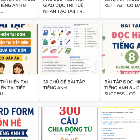
TIẾNG ANH 8 -
GIÁO DỤC TRÍ TUỆ
KET - A2 - CÓ Đ
..
NHÂN TẠO (AI) TR...
TÓM TẮT CÁC CHUYÊN ĐỀ N
PHÁP TIẾNG ANH - PDF AI
SPEAKING TIẾNG ANH 3
 THÌ HIỆN TẠI
30 CHỦ ĐỀ BÀI TẬP
BÀI TẬP ĐỌC HI
ỆN TẠI TIẾP
TIẾNG ANH
TIẾNG ANH 8 - 
...
SUCCESS - CÓ...
SPEAKING - TIẾNG ANH 4 -
CAMBRIDGE