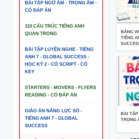
BÀI TẬP NGỮ ÂM - TRỌNG ÂM -
CÓ ĐÁP ÁN
110 CẤU TRÚC TIẾNG ANH
BẢNG W
QUAN TRỌNG
TIẾNG A
SUCCESS
BÀI TẬP LUYỆN NGHE - TIẾNG
ANH 7 - GLOBAL SUCCESS -
HỌC KỲ 2 - CÓ SCRIPT - CÓ
KEY
STARTERS - MOVERS - FLYERS
READING - CÓ ĐÁP ÁN
GIÁO ÁN NĂNG LỰC SỐ -
BÀI TẬP
TIẾNG ANH 7 - GLOBAL
TRỌNG 
SUCCESS