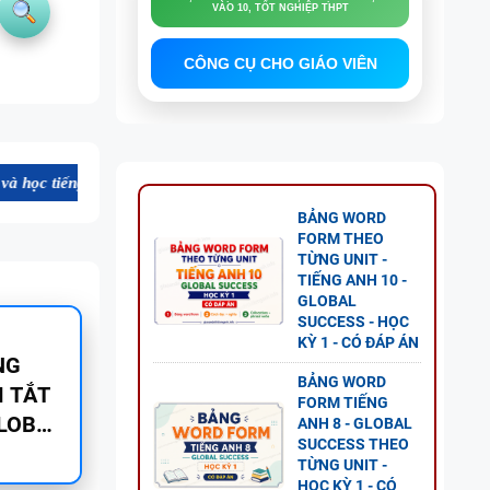
VÀO 10, TỐT NGHIỆP THPT
CÔNG CỤ CHO GIÁO VIÊN
Anh. Mời bạn tham khảo, đăng ký sử dụng.
BẢNG WORD
FORM THEO
TỪNG UNIT -
TIẾNG ANH 10 -
GLOBAL
SUCCESS - HỌC
KỲ 1 - CÓ ĐÁP ÁN
NG VÀ
BẢNG WORD
FORM TIẾNG
ANH 8 - GLOBAL
SUCCESS THEO
TỪNG UNIT -
HỌC KỲ 1 - CÓ