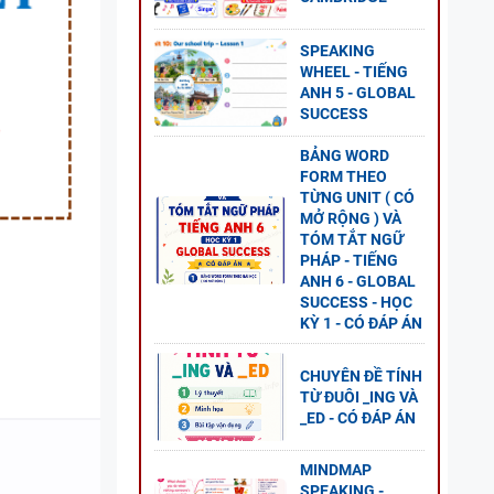
SPEAKING
WHEEL - TIẾNG
ANH 5 - GLOBAL
ESS -
SUCCESS
BẢNG WORD
FORM THEO
TỪNG UNIT ( CÓ
MỞ RỘNG ) VÀ
TÓM TẮT NGỮ
G ANH
PHÁP - TIẾNG
ANH 6 - GLOBAL
 2 -
SUCCESS - HỌC
KỲ 1 - CÓ ĐÁP ÁN
CHUYÊN ĐỀ TÍNH
TỪ ĐUÔI _ING VÀ
_ED - CÓ ĐÁP ÁN
ANH 8
S - CÓ
MINDMAP
SPEAKING -