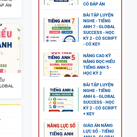
CÓ ĐÁP ÁN
ÁP ÁN
BÀI TẬP LUYỆN
GỮ
NGHE - TIẾNG
ANH 7 - GLOBAL
SUCCESS - HỌC
KỲ 2 - CÓ SCRIPT
- CÓ KEY
NÂNG CAO KỸ
NĂNG ĐỌC HIỂU
TIẾNG ANH 5 -
HỌC KỲ 2
ỂU
BÀI TẬP LUYỆN
GLOBAL
NGHE - TIẾNG
ANH 6 - GLOBAL
SUCCESS - HỌC
KỲ 2 - CÓ SCRIPT
+ KEY
GIÁO ÁN NĂNG
LỰC SỐ - TIẾNG