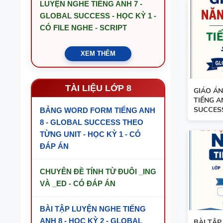
LUYỆN NGHE TIẾNG ANH 7 -
GLOBAL SUCCESS - HỌC KỲ 1 -
CÓ FILE NGHE - SCRIPT
XEM THÊM
TÀI LIỆU LỚP 8
GIÁO ÁN
TIẾNG A
SUCCES
BẢNG WORD FORM TIẾNG ANH
8 - GLOBAL SUCCESS THEO
TỪNG UNIT - HỌC KỲ 1 - CÓ
ĐÁP ÁN
CHUYÊN ĐỀ TÍNH TỪ ĐUÔI _ING
VÀ _ED - CÓ ĐÁP ÁN
BÀI TẬP LUYỆN NGHE TIẾNG
ANH 8 - HỌC KỲ 2 - GLOBAL
BÀI TẬP