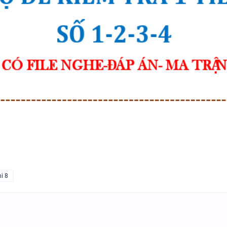
TÀI LIỆU DẠY NÓI SPEAKING -
TIẾNG ANH 7 - GLOBAL SUCC
HỌC KỲ 1
BÀI TẬP LUYỆN NGHE - TIẾN
9 - GLOBAL SUCCESS - HỌC KỲ
N
CÓ SCRIPT + ĐÁP ÁN
hi 8
BÀI TẬP LUYỆN NGHE TIẾNG 
- HỌC KỲ 2 - GLOBAL SUCCES