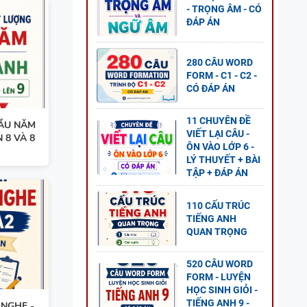
NG
- TRỌNG ÂM - CÓ
ĐÁP ÁN
AL
P ÁN
280 CÂU WORD
FORM - C1 - C2 -
CÓ ĐÁP ÁN
 8 -
11 CHUYÊN ĐỀ
ẦU NĂM
VIẾT LẠI CÂU -
G UNIT
 8 VÀ 8
ÔN VÀO LỚP 6 -
LÝ THUYẾT + BÀI
TẬP + ĐÁP ÁN
110 CẤU TRÚC
TIẾNG ANH
NG
QUAN TRỌNG
L
P ÁN
520 CÂU WORD
FORM - LUYỆN
HỌC SINH GIỎI -
TIẾNG ANH 9 -
 NGHE -