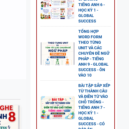
TIẾNG ANH 6 -
HỌC KỲ 1 -
GLOBAL
SUCCESS
TỔNG HỢP
 - CÓ
WORD FORM
THEO TỪNG
UNIT VÀ CÁC
CHUYÊN ĐỀ NGỮ
PHÁP - TIẾNG
ANH 9 - GLOBAL
SUCCESS - ÔN
VÀO 10
2 - CÓ
BÀI TẬP SẮP XẾP
TỪ THÀNH CÂU
VÀ ĐIỀN TỪ VÀO
CHỖ TRỐNG -
TIẾNG ANH 7 -
HỌC KỲ 1 -
GLOBAL
- ÔN
SUCCESS - CÓ