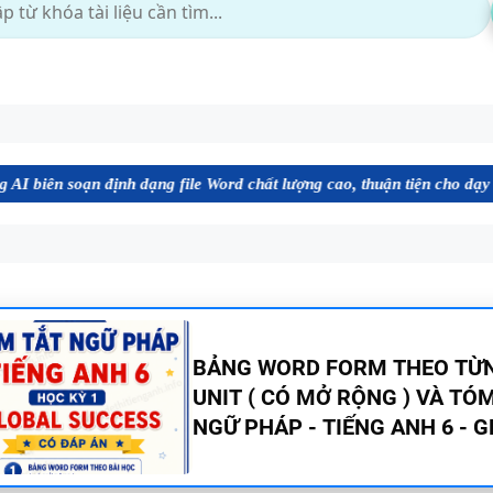
định dạng file Word chất lượng cao, thuận tiện cho dạy và học tiếng 
CHUYÊN ĐỀ TÍNH TỪ ĐUÔI _I
_ED - CÓ ĐÁP ÁN