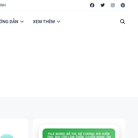
ANH
ỚNG DẪN
XEM THÊM
FILE WORD: ĐỀ THI, ĐỀ CƯƠNG, BÀI KIỂM
TRA, BÀI TẬP LÀM THÊM, LUYỆN NGHE, ÔN