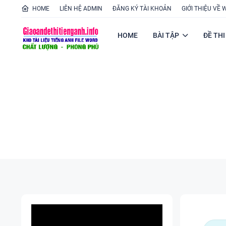
HOME
LIÊN HỆ ADMIN
ĐĂNG KÝ TÀI KHOẢN
GIỚI THIỆU VỀ 
HOME
BÀI TẬP
ĐỀ THI