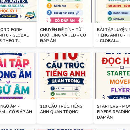
VÀO LỚP 6 - LÝ THUYẾT + BÀI
ĐÁP ÁN
ORD FORM
CHUYÊN ĐỀ TÍNH TỪ
BÀI TẬP LUYỆN
NH 8 - GLOBAL
ĐUÔI _ING VÀ _ED - CÓ
TIẾNG ANH 8 - 
 THEO T...
ĐÁP ÁN
- GLOBAL...
110 CẤU TRÚC TIẾNG ANH Q
TRỌNG
520 CÂU WORD FORM - LUYỆ
SINH GIỎI - TIẾNG ANH 9 - C
ÁN
 NGỮ ÂM -
110 CẤU TRÚC TIẾNG
STARTERS - MO
ÂM - CÓ ĐÁP ÁN
ANH QUAN TRỌNG
FLYERS READING
ĐÁP ÁN