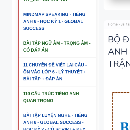
MINDMAP SPEAKING - TIẾNG
ANH 6 - HỌC KỲ 1 - GLOBAL
Home
Bài tậ
SUCCESS
BỘ Đ
BÀI TẬP NGỮ ÂM - TRỌNG ÂM -
ANH 
CÓ ĐÁP ÁN
TRẬ
11 CHUYÊN ĐỀ VIẾT LẠI CÂU -
ÔN VÀO LỚP 6 - LÝ THUYẾT +
BÀI TẬP + ĐÁP ÁN
110 CẤU TRÚC TIẾNG ANH
QUAN TRỌNG
BÀI TẬP LUYỆN NGHE - TIẾNG
ANH 6 - GLOBAL SUCCESS -
HỌC KỲ 2 - CÓ SCRIPT + KEY