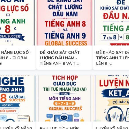
BẢNG WORD FORM THEO TỪ
UNIT - TIẾNG ANH 10 - GLOB
SUCCESS - HỌC KỲ 1 - CÓ ĐÁ
BẢNG WORD FORM TIẾNG ANH
 NĂNG LỰC SỐ -
ĐỀ KHẢO SÁT CHẤT
ĐỀ KHẢO SÁT Đ
GLOBAL SUCCESS THEO TỪN
NH 8 - GLOBAL
LƯỢNG ĐẦU NĂM -
TIẾNG ANH 7 LÊN
S
TIẾNG ANH 8 VÀ TI...
LÊN 9 -...
- HỌC KỲ 1 - CÓ ĐÁP ÁN
BẢNG WORD FORM THEO TỪ
UNIT - TIẾNG ANH 7 - GLOBA
SUCCESS - HỌC KỲ 1 - CÓ ĐÁ
 LUYỆN KỸ NĂNG
PHỤ LỤC TÍCH HỢP
LUYỆN KỸ NĂNG