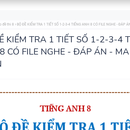
MINDMAP SPEAKING - TIẾNG
6 - HỌC KỲ 1 - GLOBAL SUCC
p đề thi 8
BỘ ĐỀ KIỂM TRA 1 TIẾT SỐ 1-2-3-4 TIẾNG ANH 8 CÓ FILE NGHE - ĐÁP Á
Ề KIỂM TRA 1 TIẾT SỐ 1-2-3-4 
8 CÓ FILE NGHE - ĐÁP ÁN - MA
TỔNG HỢP WORD FORM THE
N
TỪNG UNIT VÀ CÁC CHUYÊN 
NGỮ PHÁP - TIẾNG ANH 9 - 
SUCCESS - ÔN VÀO 10
BÀI TẬP SẮP XẾP TỪ THÀNH
VÀ ĐIỀN TỪ VÀO CHỖ TRỐNG 
TIẾNG ANH 7 - HỌC KỲ 1 - G
SUCCESS - CÓ ĐÁP ÁN