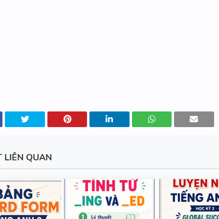
SCRIPT + ĐÁP ÁN
BÀI TẬP NGỮ ÂM - TRỌNG ÂM
ĐÁP ÁN
280 CÂU WORD FORM - C1 - C
ĐÁP ÁN
T LIÊN QUAN
11 CHUYÊN ĐỀ VIẾT LẠI CÂU 