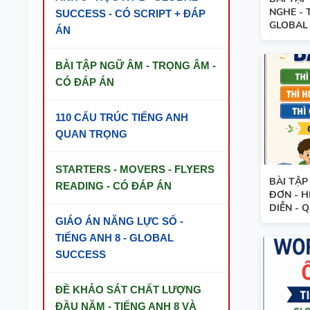
NGHE - 
SUCCESS - CÓ SCRIPT + ĐÁP
GLOBAL .
ÁN
BÀI TẬP NGỮ ÂM - TRỌNG ÂM -
CÓ ĐÁP ÁN
110 CẤU TRÚC TIẾNG ANH
QUAN TRỌNG
STARTERS - MOVERS - FLYERS
BÀI TẬP
READING - CÓ ĐÁP ÁN
ĐƠN - HI
DIỄN - QU
GIÁO ÁN NĂNG LỰC SỐ -
TIẾNG ANH 8 - GLOBAL
SUCCESS
ĐỀ KHẢO SÁT CHẤT LƯỢNG
ĐẦU NĂM - TIẾNG ANH 8 VÀ