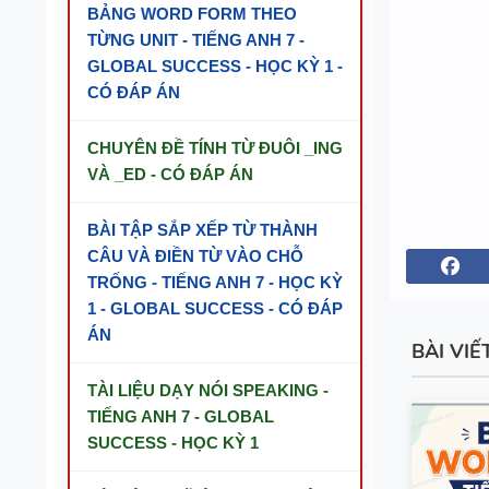
BẢNG WORD FORM THEO
TỪNG UNIT - TIẾNG ANH 7 -
GLOBAL SUCCESS - HỌC KỲ 1 -
CÓ ĐÁP ÁN
CHUYÊN ĐỀ TÍNH TỪ ĐUÔI _ING
VÀ _ED - CÓ ĐÁP ÁN
BÀI TẬP SẮP XẾP TỪ THÀNH
CÂU VÀ ĐIỀN TỪ VÀO CHỖ
TRỐNG - TIẾNG ANH 7 - HỌC KỲ
1 - GLOBAL SUCCESS - CÓ ĐÁP
ÁN
BÀI VIẾ
TÀI LIỆU DẠY NÓI SPEAKING -
TIẾNG ANH 7 - GLOBAL
SUCCESS - HỌC KỲ 1