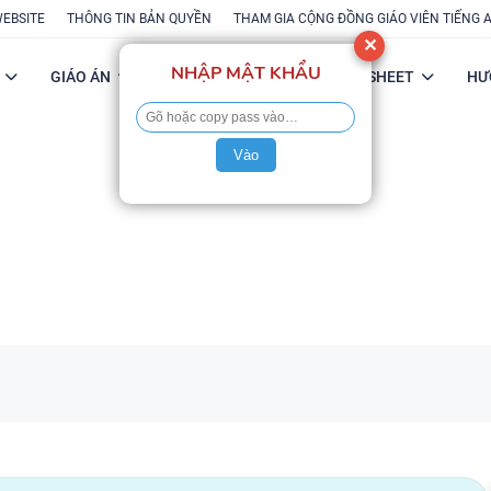
WEBSITE
THÔNG TIN BẢN QUYỀN
THAM GIA CỘNG ĐỒNG GIÁO VIÊN TIẾNG 
✕
NHẬP MẬT KHẨU
GIÁO ÁN
POWERPOINT
FLASH-SHEET
HƯ
Vào