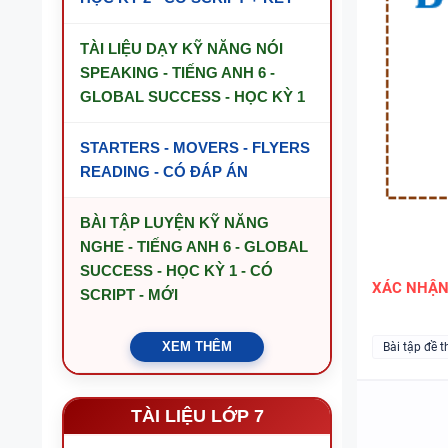
TÀI LIỆU DẠY KỸ NĂNG NÓI
SPEAKING - TIẾNG ANH 6 -
GLOBAL SUCCESS - HỌC KỲ 1
STARTERS - MOVERS - FLYERS
READING - CÓ ĐÁP ÁN
BÀI TẬP LUYỆN KỸ NĂNG
NGHE - TIẾNG ANH 6 - GLOBAL
SUCCESS - HỌC KỲ 1 - CÓ
XÁC NHẬ
SCRIPT - MỚI
XEM THÊM
Bài tập đề t
TÀI LIỆU LỚP 7