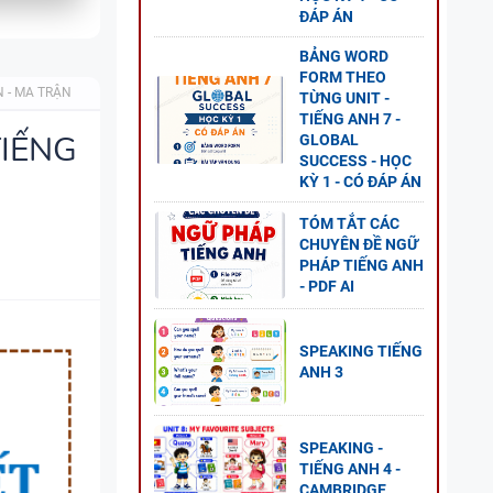
ĐÁP ÁN
BẢNG WORD
 ANH
FORM THEO
ESS
N - MA TRẬN
TỪNG UNIT -
TIẾNG ANH 7 -
TIẾNG
GLOBAL
SUCCESS - HỌC
KỲ 1 - CÓ ĐÁP ÁN
O
TÓM TẮT CÁC
CHUYÊN ĐỀ NGỮ
ĐỀ
PHÁP TIẾNG ANH
GLOBAL
- PDF AI
SPEAKING TIẾNG
ANH 3
 CÂU
-
SPEAKING -
LOBAL
TIẾNG ANH 4 -
CAMBRIDGE