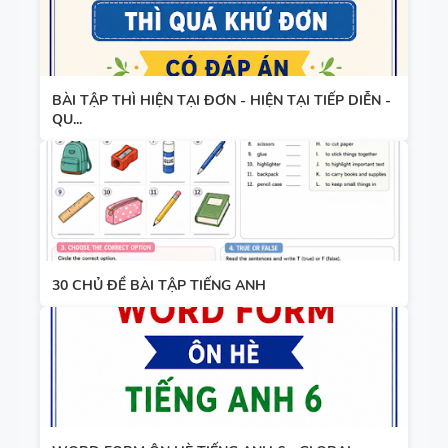
BÀI TẬP THÌ HIỆN TẠI ĐƠN - HIỆN TẠI TIẾP DIỄN -
QU...
30 CHỦ ĐỀ BÀI TẬP TIẾNG ANH