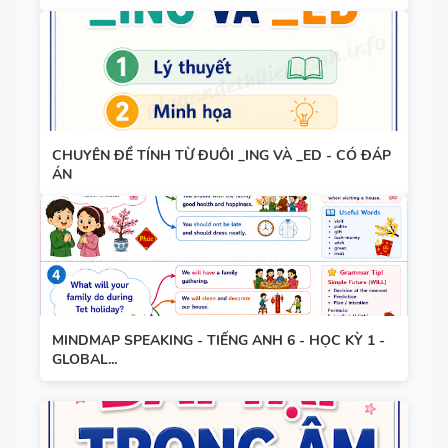
TRỌNG
BẢNG
WORD
FORM -
TIẾNG ANH
CHUYÊN ĐỀ TÍNH TỪ ĐUÔI _ING VÀ _ED - CÓ ĐÁP
11 -
ÁN
GLOBAL
BẢNG
SUCCESS -
WORD
HỌC KỲ 1 -
FORM
CÓ ĐÁP ÁN
THEO TỪNG
UNIT -
MINDMAP SPEAKING - TIẾNG ANH 6 - HỌC KỲ 1 -
TIẾNG ANH
GLOBAL...
BẢNG
10 -
WORD
GLOBAL
FORM
SUCCESS -