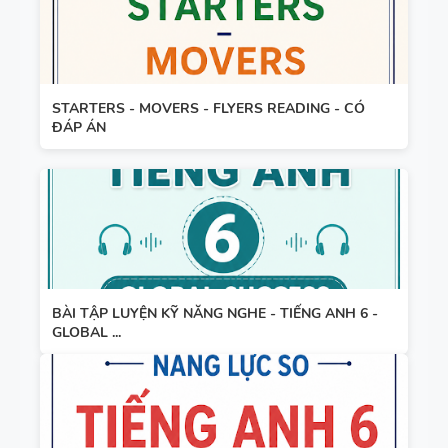
WORD
FORM
THEO TỪNG
UNIT ( CÓ
STARTERS - MOVERS - FLYERS READING - CÓ
ĐÁP ÁN
MỞ RỘNG )
VÀ TÓM
TẮT NGỮ
PHÁP -
TIẾNG ANH
6 - GLOBAL
SUCCESS -
BÀI TẬP LUYỆN KỸ NĂNG NGHE - TIẾNG ANH 6 -
HỌC KỲ 1 -
GLOBAL ...
CÓ ĐÁP ÁN