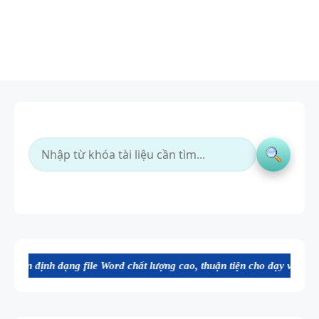
 file Word chất lượng cao, thuận tiện cho dạy và học tiếng Anh. Mời 