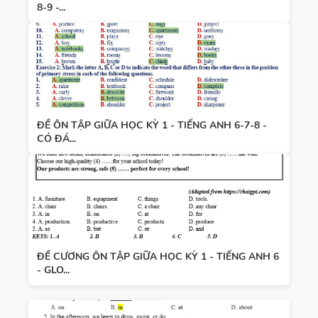
8-9 -...
ĐỀ ÔN TẬP GIỮA HỌC KỲ 1 - TIẾNG ANH 6-7-8 -
CÓ ĐÁ...
ĐỀ CƯƠNG ÔN TẬP GIỮA HỌC KỲ 1 - TIẾNG ANH 6
- GLO...