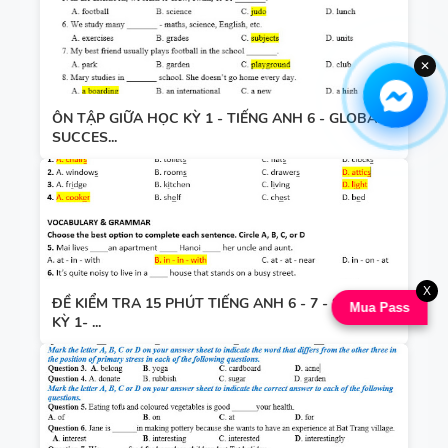
✕
ÔN TẬP GIỮA HỌC KỲ 1 - TIẾNG ANH 6 - GLOBAL
SUCCES...
X
ĐỀ KIỂM TRA 15 PHÚT TIẾNG ANH 6 - 7 - 8 HỌC
Mua Pass
KỲ 1- ...