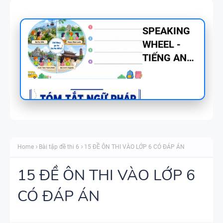
CHUYÊN ĐỀ
TÍNH TỪ
ĐUÔI _ING
VÀ _ED - CÓ
ĐÁP ÁN
MINDMAP
SPEAKING -
Home
Bài tập đề thi 6
15 ĐỀ ÔN THI VÀO LỚP 6 CÓ ĐÁP ÁN
TIẾNG ANH
6 - HỌC KỲ
15 ĐỀ ÔN THI VÀO LỚP 6
1 - GLOBAL
CÓ ĐÁP ÁN
SUCCESS
TỔNG HỢP
WORD