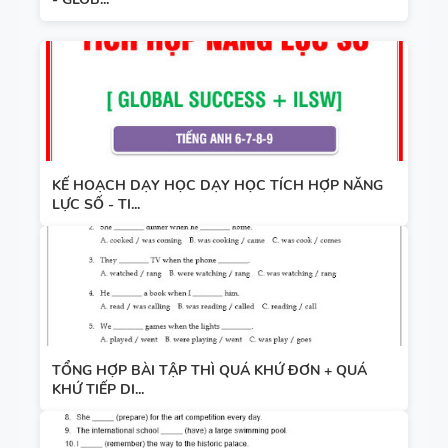
KẾ HOẠCH DẠY HỌC DẠY HỌC TÍCH HỢP NĂNG
LỰC SỐ - TI...
TỔNG HỢP BÀI TẬP THÌ QUÁ KHỨ ĐƠN + QUÁ
KHỨ TIẾP DI...