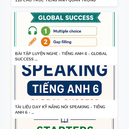
110 CẤU TRÚC TIẾNG ANH QUAN TRỌNG
3
SPEAKING -
TIẾNG ANH
4 -
BÀI TẬP LUYỆN NGHE - TIẾNG ANH 6 - GLOBAL
CAMBRIDG
SUCCESS ...
E
SPEAKING
WHEEL -
TIẾNG ANH
5 - GLOBAL
TÀI LIỆU DẠY KỸ NĂNG NÓI SPEAKING - TIẾNG
SUCCESS
ANH 6 - ...
BẢNG