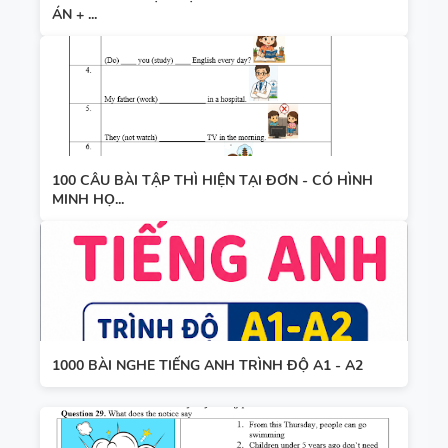
ÁN + ...
100 CÂU BÀI TẬP THÌ HIỆN TẠI ĐƠN - CÓ HÌNH
MINH HỌ...
1000 BÀI NGHE TIẾNG ANH TRÌNH ĐỘ A1 - A2