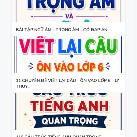
TIẾNG ANH
HỌC KỲ 1 -
8 - GLOBAL
CÓ ĐÁP ÁN
SUCCESS
BẢNG
THEO TỪNG
BÀI TẬP NGỮ ÂM - TRỌNG ÂM - CÓ ĐÁP ÁN
WORD
UNIT - HỌC
FORM
KỲ 1 - CÓ
THEO TỪNG
ĐÁP ÁN
UNIT -
TIẾNG ANH
TÓM TẮT
7 - GLOBAL
11 CHUYÊN ĐỀ VIẾT LẠI CÂU - ÔN VÀO LỚP 6 - LÝ
CÁC
SUCCESS -
THUY...
CHUYÊN ĐỀ
HỌC KỲ 1 -
NGỮ PHÁP
CÓ ĐÁP ÁN
TIẾNG ANH
- PDF AI
SPEAKING
TIẾNG ANH