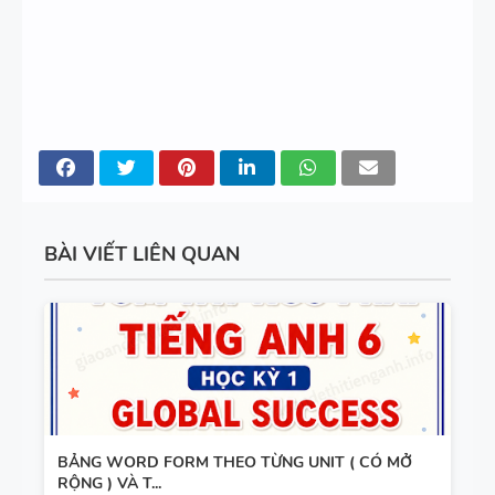
280 CÂU
WORD
FORM - C1
- C2 - CÓ
ĐÁP ÁN
11 CHUYÊN
ĐỀ VIẾT LẠI
BÀI VIẾT LIÊN QUAN
CÂU - ÔN
VÀO LỚP 6
- LÝ
THUYẾT +
110 CẤU
BÀI TẬP +
TRÚC
ĐÁP ÁN
TIẾNG ANH
BẢNG WORD FORM THEO TỪNG UNIT ( CÓ MỞ
QUAN
RỘNG ) VÀ T...