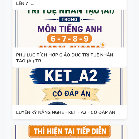
LÊN 7 -...
PHỤ LỤC TÍCH HỢP GIÁO DỤC TRÍ TUỆ NHÂN
TẠO (AI) TR...
LUYỆN KỸ NĂNG NGHE - KET - A2 - CÓ ĐÁP ÁN