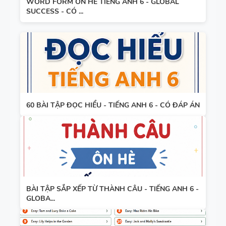
WORD FORM ÔN HÈ TIẾNG ANH 6 - GLOBAL
SUCCESS - CÓ ...
60 BÀI TẬP ĐỌC HIỂU - TIẾNG ANH 6 - CÓ ĐÁP ÁN
BÀI TẬP SẮP XẾP TỪ THÀNH CÂU - TIẾNG ANH 6 -
GLOBA...