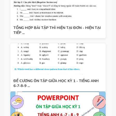
TỔNG HỢP BÀI TẬP THÌ HIỆN TẠI ĐƠN - HIỆN TẠI
TIẾP ...
ĐỀ CƯƠNG ÔN TẬP GIỮA HỌC KỲ 1 - TIẾNG ANH
6-7-8-9 ...