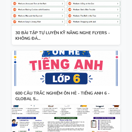
30 BÀI TẬP TỰ LUYỆN KỸ NĂNG NGHE FLYERS -
KHÔNG ĐÁ...
600 CÂU TRẮC NGHIỆM ÔN HÈ - TIẾNG ANH 6 -
GLOBAL S...