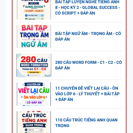
BÀI TẬP LUYỆN NGHE TIẾNG ANH
8 - HỌC KỲ 2 - GLOBAL SUCCESS -
CÓ SCRIPT + ĐÁP ÁN
BÀI TẬP NGỮ ÂM - TRỌNG ÂM - CÓ
ĐÁP ÁN
280 CÂU WORD FORM - C1 - C2 - CÓ
ĐÁP ÁN
11 CHUYÊN ĐỀ VIẾT LẠI CÂU - ÔN
VÀO LỚP 6 - LÝ THUYẾT + BÀI TẬP
+ ĐÁP ÁN
110 CẤU TRÚC TIẾNG ANH QUAN
TRỌNG