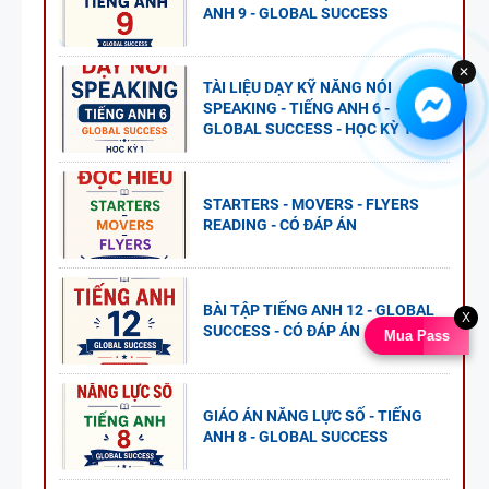
ANH 9 - GLOBAL SUCCESS
✕
TÀI LIỆU DẠY KỸ NĂNG NÓI
SPEAKING - TIẾNG ANH 6 -
GLOBAL SUCCESS - HỌC KỲ 1
STARTERS - MOVERS - FLYERS
READING - CÓ ĐÁP ÁN
BÀI TẬP TIẾNG ANH 12 - GLOBAL
X
SUCCESS - CÓ ĐÁP ÁN
Mua Pass
GIÁO ÁN NĂNG LỰC SỐ - TIẾNG
ANH 8 - GLOBAL SUCCESS