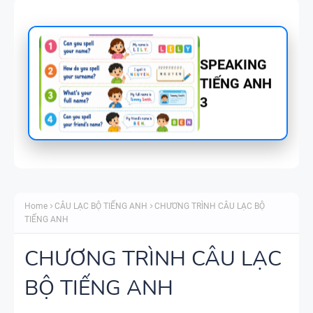
SPEAKING -
TIẾNG ANH
4 -
CAMBRIDG
E
SPEAKING
WHEEL -
Home
CÂU LẠC BỘ TIẾNG ANH
CHƯƠNG TRÌNH CÂU LẠC BỘ
TIẾNG ANH
TIẾNG ANH
5 - GLOBAL
SUCCESS
CHƯƠNG TRÌNH CÂU LẠC
BỘ TIẾNG ANH
BẢNG
WORD