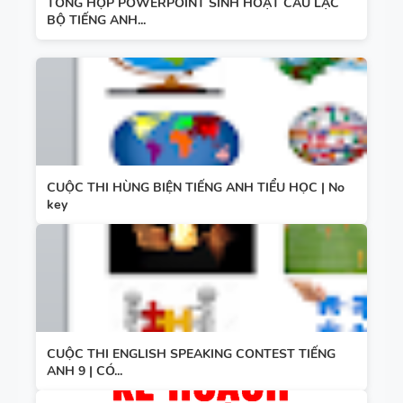
TỔNG HỢP POWERPOINT SINH HOẠT CÂU LẠC
BỘ TIẾNG ANH...
CUỘC THI HÙNG BIỆN TIẾNG ANH TIỂU HỌC | No
key
CUỘC THI ENGLISH SPEAKING CONTEST TIẾNG
ANH 9 | CÓ...