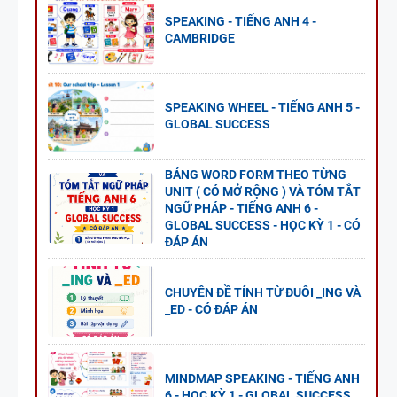
SPEAKING - TIẾNG ANH 4 -
CAMBRIDGE
SPEAKING WHEEL - TIẾNG ANH 5 -
GLOBAL SUCCESS
BẢNG WORD FORM THEO TỪNG
UNIT ( CÓ MỞ RỘNG ) VÀ TÓM TẮT
NGỮ PHÁP - TIẾNG ANH 6 -
GLOBAL SUCCESS - HỌC KỲ 1 - CÓ
ĐÁP ÁN
CHUYÊN ĐỀ TÍNH TỪ ĐUÔI _ING VÀ
_ED - CÓ ĐÁP ÁN
MINDMAP SPEAKING - TIẾNG ANH
6 - HỌC KỲ 1 - GLOBAL SUCCESS