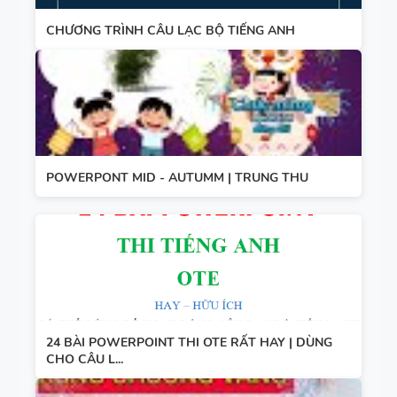
CHƯƠNG TRÌNH CÂU LẠC BỘ TIẾNG ANH
POWERPONT MID - AUTUMM | TRUNG THU
24 BÀI POWERPOINT THI OTE RẤT HAY | DÙNG
CHO CÂU L...