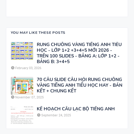
YOU MAY LIKE THESE POSTS
RUNG CHUÔNG VÀNG TIẾNG ANH TIỂU
HỌC - LỚP 1+2 +3+4+5 MỚI 2026 -
TRÊN 100 SLIDES - BẢNG A: LỚP 1+2 -
BẢNG B: 3+4+5
February 03, 2026
70 CÂU SLIDE CÂU HỎI RUNG CHUÔNG
VÀNG TIẾNG ANH TIỂU HỌC HAY - BÁN
KẾT + CHUNG KẾT
November 07, 2025
KẾ HOẠCH CÂU LẠC BỘ TIẾNG ANH
September 24, 2025