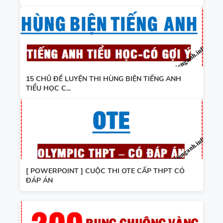
15 CHỦ ĐỀ LUYỆN THI HÙNG BIỆN TIẾNG ANH
TIỂU HỌC C...
[ POWERPOINT ] CUỘC THI OTE CẤP THPT CÓ
ĐÁP ÁN