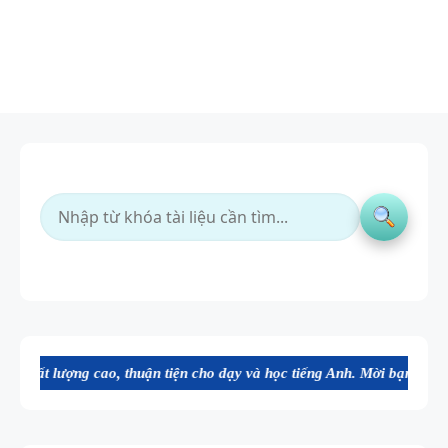
cao, thuận tiện cho dạy và học tiếng Anh. Mời bạn tham khảo, đăng ký
SPEAKING
TIẾNG ANH
3