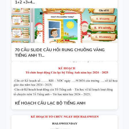
GLOBAL
1+2 +3+4...
SUCCESS -
GIÁO ÁN
HỌC KỲ 1
THAM
KHẢO -
TIẾNG ANH
10 -
70 CÂU SLIDE CÂU HỎI RUNG CHUÔNG VÀNG
GLOBAL
TIẾNG ANH TI...
13 THÌ
SUCCESS -
TRONG
CÓ TÍCH
TIẾNG ANH
HỢP NĂNG
LỰC SỐ -
CẢ NĂM
KẾ HOẠCH CÂU LẠC BỘ TIẾNG ANH
TỪ VỰNG
VÀ NGỮ
PHÁP -