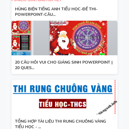
HÙNG BIỆN TIẾNG ANH TIỂU HỌC-ĐỀ THI-
POWERPOINT-CÂU...
20 CÂU HỎI VUI CHO GIÁNG SINH POWERPOINT |
20 QUES...
TỔNG HỢP TÀI LIỆU THI RUNG CHUÔNG VÀNG
TIỂU HỌC - ...