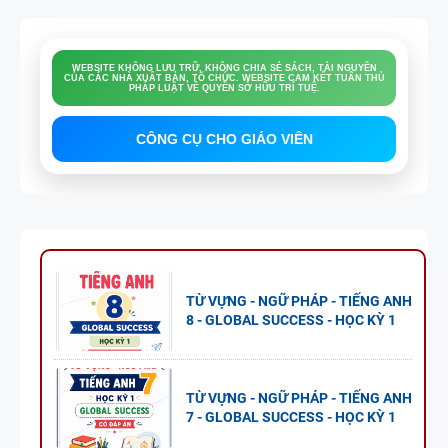
WEBSITE KHÔNG LƯU TRỮ, KHÔNG CHIA SẺ SÁCH, TÀI NGUYÊN
CỦA CÁC NHÀ XUẤT BẢN, TỔ CHỨC. WEBSITE CAM KẾT TUÂN THỦ
PHÁP LUẬT VỀ QUYỀN SỞ HỮU TRÍ TUỆ.
CÔNG CỤ CHO GIÁO VIÊN
TỪ VỰNG - NGỮ PHÁP - TIẾNG ANH
8 - GLOBAL SUCCESS - HỌC KỲ 1
TỪ VỰNG - NGỮ PHÁP - TIẾNG ANH
7 - GLOBAL SUCCESS - HỌC KỲ 1