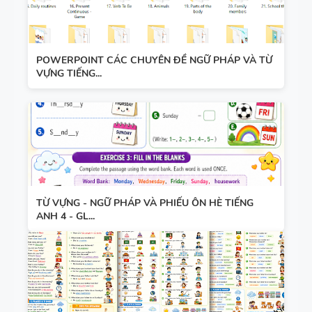
POWERPOINT CÁC CHUYÊN ĐỀ NGỮ PHÁP VÀ TỪ
VỰNG TIẾNG...
TỪ VỰNG - NGỮ PHÁP VÀ PHIẾU ÔN HÈ TIẾNG
ANH 4 - GL...