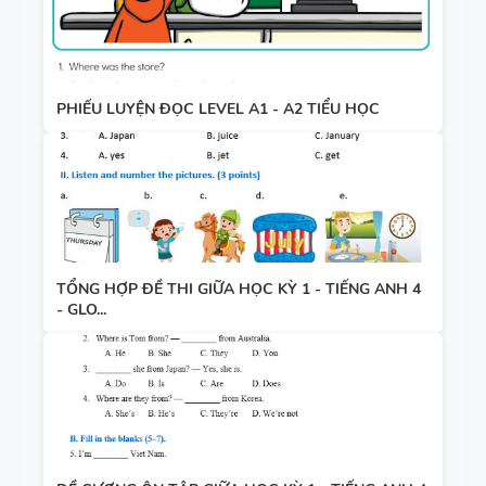
PHIẾU LUYỆN ĐỌC LEVEL A1 - A2 TIỂU HỌC
TỔNG HỢP ĐỀ THI GIỮA HỌC KỲ 1 - TIẾNG ANH 4
- GLO...