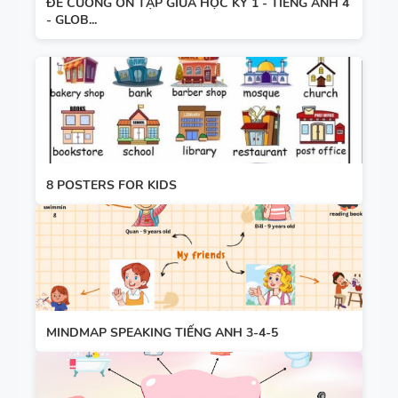
ĐỀ CƯƠNG ÔN TẬP GIỮA HỌC KỲ 1 - TIẾNG ANH 4
- GLOB...
8 POSTERS FOR KIDS
MINDMAP SPEAKING TIẾNG ANH 3-4-5