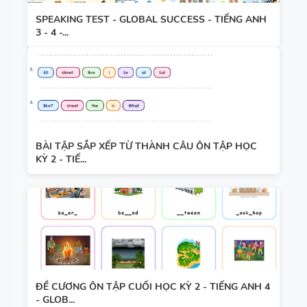
SPEAKING TEST - GLOBAL SUCCESS - TIẾNG ANH
3 - 4 -...
BÀI TẬP SẮP XẾP TỪ THÀNH CÂU ÔN TẬP HỌC
KỲ 2 - TIẾ...
ĐỀ CƯƠNG ÔN TẬP CUỐI HỌC KỲ 2 - TIẾNG ANH 4
- GLOB...