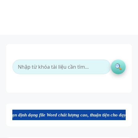
ạng file Word chất lượng cao, thuận tiện cho dạy và học tiếng Anh. M