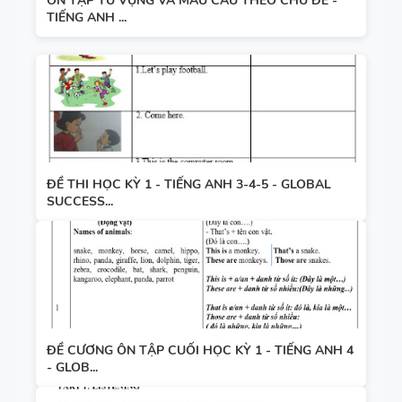
ÔN TẬP TỪ VỰNG VÀ MẪU CÂU THEO CHỦ ĐỀ -
TIẾNG ANH ...
ĐỀ THI HỌC KỲ 1 - TIẾNG ANH 3-4-5 - GLOBAL
SUCCESS...
ĐỀ CƯƠNG ÔN TẬP CUỐI HỌC KỲ 1 - TIẾNG ANH 4
- GLOB...