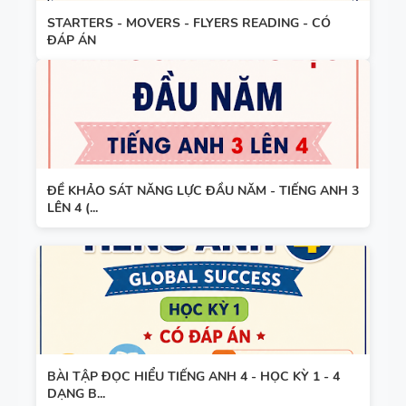
STARTERS - MOVERS - FLYERS READING - CÓ
ĐÁP ÁN
ĐỀ KHẢO SÁT NĂNG LỰC ĐẦU NĂM - TIẾNG ANH 3
LÊN 4 (...
BÀI TẬP ĐỌC HIỂU TIẾNG ANH 4 - HỌC KỲ 1 - 4
DẠNG B...