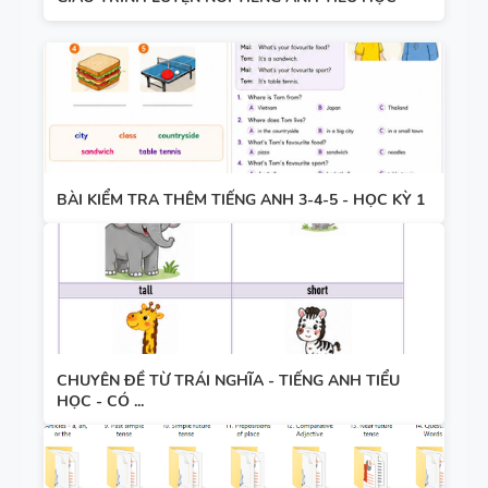
BÀI KIỂM TRA THÊM TIẾNG ANH 3-4-5 - HỌC KỲ 1
CHUYÊN ĐỀ TỪ TRÁI NGHĨA - TIẾNG ANH TIỂU
HỌC - CÓ ...