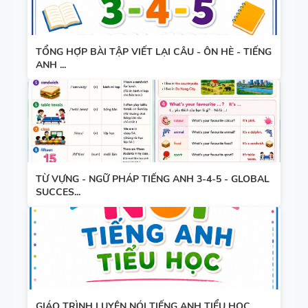
TỔNG HỢP BÀI TẬP VIẾT LẠI CÂU - ÔN HÈ - TIẾNG
ANH ...
TỪ VỰNG - NGỮ PHÁP TIẾNG ANH 3-4-5 - GLOBAL
SUCCES...
GIÁO TRÌNH LUYỆN NÓI TIẾNG ANH TIỂU HỌC