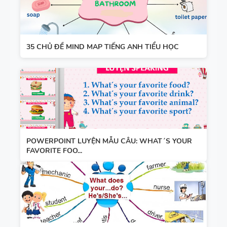
35 CHỦ ĐỀ MIND MAP TIẾNG ANH TIỂU HỌC
POWERPOINT LUYỆN MẪU CÂU: WHAT´S YOUR
FAVORITE FOO...