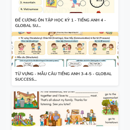
ĐỀ CƯƠNG ÔN TẬP HỌC KỲ 1 - TIẾNG ANH 4 -
GLOBAL SU...
TỪ VỰNG - MẪU CÂU TIẾNG ANH 3-4-5 - GLOBAL
SUCCESS...