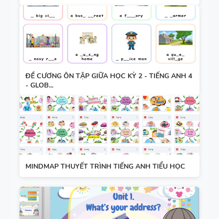
ĐỀ CƯƠNG ÔN TẬP GIỮA HỌC KỲ 2 - TIẾNG ANH 4
- GLOB...
MINDMAP THUYẾT TRÌNH TIẾNG ANH TIỂU HỌC