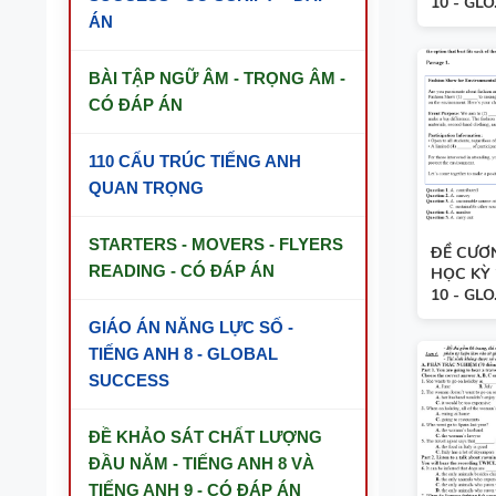
10 - GLO.
ÁN
SPEAKING WHEEL - TIẾNG ANH 5 -
GLOBAL SUCCESS
BÀI TẬP NGỮ ÂM - TRỌNG ÂM -
CÓ ĐÁP ÁN
BẢNG WORD FORM THEO TỪNG UNIT
( CÓ MỞ RỘNG ) VÀ TÓM TẮT NGỮ
PHÁP - TIẾNG ANH 6 - GLOBAL
110 CẤU TRÚC TIẾNG ANH
SUCCESS - HỌC KỲ 1 - CÓ ĐÁP ÁN
QUAN TRỌNG
CHUYÊN ĐỀ TÍNH TỪ ĐUÔI _ING VÀ
_ED - CÓ ĐÁP ÁN
STARTERS - MOVERS - FLYERS
ĐỀ CƯƠ
READING - CÓ ĐÁP ÁN
HỌC KỲ 
MINDMAP SPEAKING - TIẾNG ANH 6 -
10 - GLO.
HỌC KỲ 1 - GLOBAL SUCCESS
GIÁO ÁN NĂNG LỰC SỐ -
TIẾNG ANH 8 - GLOBAL
TỔNG HỢP WORD FORM THEO TỪNG
UNIT VÀ CÁC CHUYÊN ĐỀ NGỮ PHÁP -
SUCCESS
TIẾNG ANH 9 - GLOBAL SUCCESS - ÔN
VÀO 10
ĐỀ KHẢO SÁT CHẤT LƯỢNG
BÀI TẬP SẮP XẾP TỪ THÀNH CÂU VÀ
ĐẦU NĂM - TIẾNG ANH 8 VÀ
ĐIỀN TỪ VÀO CHỖ TRỐNG - TIẾNG
TIẾNG ANH 9 - CÓ ĐÁP ÁN