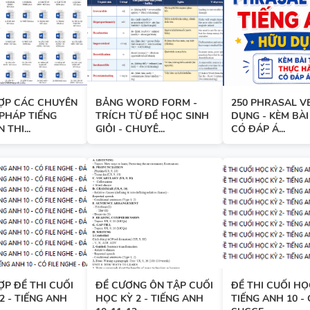
TÀI LIỆU DẠY NÓI SPEAKING -
TIẾNG ANH 7 - GLOBAL SUCC
HỌC KỲ 1
ỢP CÁC CHUYÊN
BẢNG WORD FORM -
250 PHRASAL V
PHÁP TIẾNG
TRÍCH TỪ ĐỀ HỌC SINH
DỤNG - KÈM BÀI
BÀI TẬP LUYỆN NGHE - TIẾN
 THI...
GIỎI - CHUYÊ...
CÓ ĐÁP Á...
9 - GLOBAL SUCCESS - HỌC KỲ
CÓ SCRIPT + ĐÁP ÁN
BÀI TẬP LUYỆN NGHE TIẾNG 
- HỌC KỲ 2 - GLOBAL SUCCES
SCRIPT + ĐÁP ÁN
P ĐỀ THI CUỐI
ĐỀ CƯƠNG ÔN TẬP CUỐI
ĐỀ THI CUỐI HỌC
2 - TIẾNG ANH
HỌC KỲ 2 - TIẾNG ANH
TIẾNG ANH 10 -