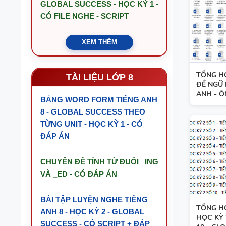
BẢNG WORD FORM - TIẾNG ANH 11 -
GLOBAL SUCCESS - HỌC KỲ 1 -
GLOBAL SUCCESS - HỌC KỲ 1 - CÓ ĐÁP
CÓ FILE NGHE - SCRIPT
ÁN
XEM THÊM
BẢNG WORD FORM THEO TỪNG UNIT
- TIẾNG ANH 10 - GLOBAL SUCCESS -
HỌC KỲ 1 - CÓ ĐÁP ÁN
TỔNG H
TÀI LIỆU LỚP 8
BẢNG WORD FORM TIẾNG ANH 8 -
ĐỀ NGỮ 
GLOBAL SUCCESS THEO TỪNG UNIT -
ANH - ÔN
BẢNG WORD FORM TIẾNG ANH
HỌC KỲ 1 - CÓ ĐÁP ÁN
8 - GLOBAL SUCCESS THEO
BẢNG WORD FORM THEO TỪNG UNIT
TỪNG UNIT - HỌC KỲ 1 - CÓ
- TIẾNG ANH 7 - GLOBAL SUCCESS -
ĐÁP ÁN
HỌC KỲ 1 - CÓ ĐÁP ÁN
CHUYÊN ĐỀ TÍNH TỪ ĐUÔI _ING
TÓM TẮT CÁC CHUYÊN ĐỀ NGỮ PHÁP
TIẾNG ANH - PDF AI
VÀ _ED - CÓ ĐÁP ÁN
SPEAKING TIẾNG ANH 3
BÀI TẬP LUYỆN NGHE TIẾNG
TỔNG HỢ
ANH 8 - HỌC KỲ 2 - GLOBAL
SPEAKING - TIẾNG ANH 4 -
HỌC KỲ 
SUCCESS - CÓ SCRIPT + ĐÁP
CAMBRIDGE