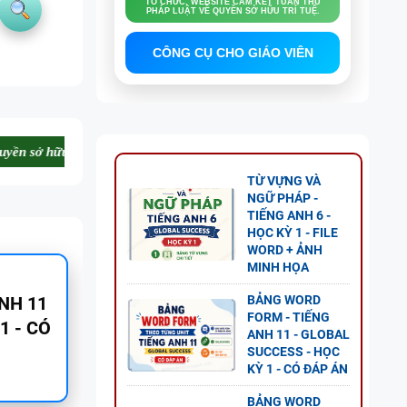
MỜI BẠN THAM KHẢO, ĐĂNG KÝ.
CÔNG CỤ CHO GIÁO VIÊN
ột số tài liệu sưu tầm nếu làm ảnh hưởng đến cá nhân nào vui lòng liê
TỪ VỰNG VÀ
NGỮ PHÁP -
TIẾNG ANH 6 -
HỌC KỲ 1 - FILE
WORD + ẢNH
MINH HỌA
NG
BẢNG WORD
FORM - TIẾNG
AL
ANH 11 - GLOBAL
P ÁN
SUCCESS - HỌC
KỲ 1 - CÓ ĐÁP ÁN
BẢNG WORD