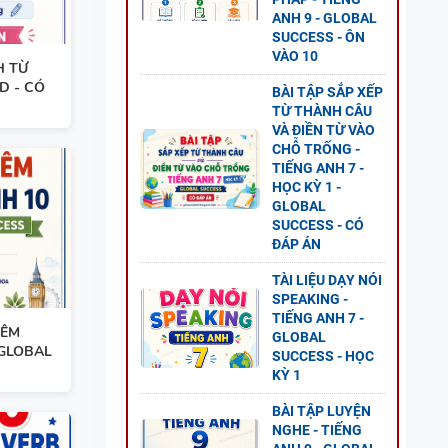
ESS
ANH 9 - GLOBAL
SUCCESS - ÔN
VÀO 10
H TỪ
D - CÓ
BÀI TẬP SẮP XẾP
TỪ THÀNH CÂU
VÀ ĐIỀN TỪ VÀO
O
CHỖ TRỐNG -
ĐỀ
TIẾNG ANH 7 -
HỌC KỲ 1 -
GLOBAL
GLOBAL
SUCCESS - CÓ
ĐÁP ÁN
TÀI LIỆU DẠY NÓI
 CÂU
SPEAKING -
TIẾNG ANH 7 -
-
HÊM
GLOBAL
 GLOBAL
LOBAL
SUCCESS - HỌC
KỲ 1
BÀI TẬP LUYỆN
NGHE - TIẾNG