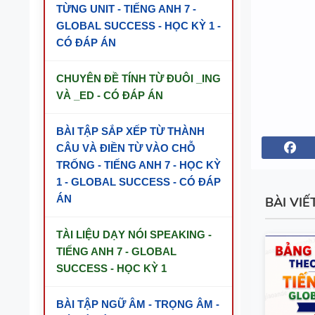
TỪNG UNIT - TIẾNG ANH 7 -
GLOBAL SUCCESS - HỌC KỲ 1 -
CÓ ĐÁP ÁN
CHUYÊN ĐỀ TÍNH TỪ ĐUÔI _ING
VÀ _ED - CÓ ĐÁP ÁN
BÀI TẬP SẮP XẾP TỪ THÀNH
CÂU VÀ ĐIỀN TỪ VÀO CHỖ
TRỐNG - TIẾNG ANH 7 - HỌC KỲ
1 - GLOBAL SUCCESS - CÓ ĐÁP
ÁN
BÀI VIẾ
TÀI LIỆU DẠY NÓI SPEAKING -
TIẾNG ANH 7 - GLOBAL
SUCCESS - HỌC KỲ 1
BÀI TẬP NGỮ ÂM - TRỌNG ÂM -