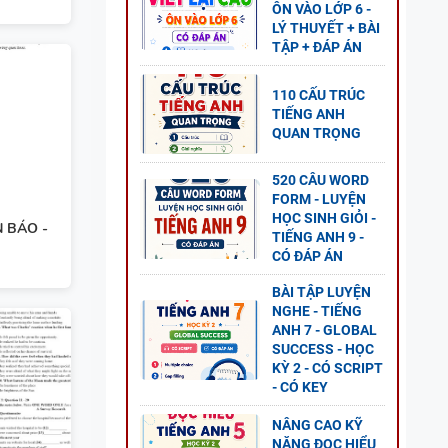
ÔN VÀO LỚP 6 -
LÝ THUYẾT + BÀI
TẬP + ĐÁP ÁN
 - CÓ
110 CẤU TRÚC
TIẾNG ANH
QUAN TRỌNG
520 CÂU WORD
FORM - LUYỆN
2 - CÓ
HỌC SINH GIỎI -
 BÁO -
TIẾNG ANH 9 -
CÓ ĐÁP ÁN
BÀI TẬP LUYỆN
NGHE - TIẾNG
ANH 7 - GLOBAL
SUCCESS - HỌC
- ÔN
KỲ 2 - CÓ SCRIPT
- CÓ KEY
 TẬP +
NÂNG CAO KỸ
NĂNG ĐỌC HIỂU