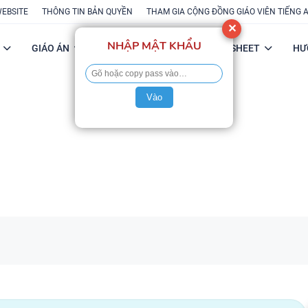
WEBSITE
THÔNG TIN BẢN QUYỀN
THAM GIA CỘNG ĐỒNG GIÁO VIÊN TIẾNG 
✕
NHẬP MẬT KHẨU
GIÁO ÁN
POWERPOINT
FLASH-SHEET
HƯ
Vào