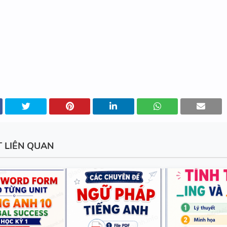
BẢNG WORD FORM THEO TỪ
UNIT ( CÓ MỞ RỘNG ) VÀ TÓM TẮT
NGỮ PHÁP - TIẾNG ANH 6 - 
SUCCESS - HỌC KỲ 1 - CÓ ĐÁ
CHUYÊN ĐỀ TÍNH TỪ ĐUÔI _I
T LIÊN QUAN
_ED - CÓ ĐÁP ÁN
MINDMAP SPEAKING - TIẾNG