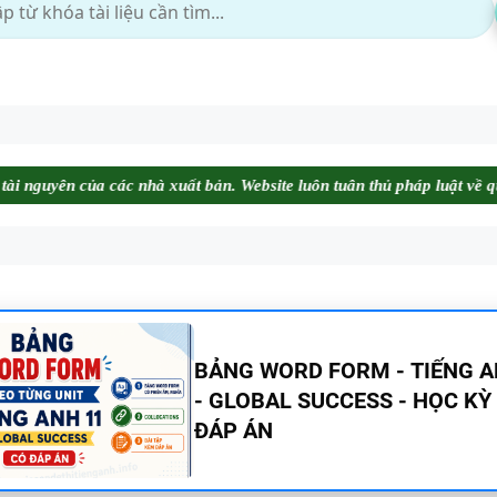
 xuất bản. Website luôn tuân thủ pháp luật về quyền sở hữu trí tuệ. M
BẢNG WORD FORM THEO TỪ
UNIT - TIẾNG ANH 10 - GLOB
SUCCESS - HỌC KỲ 1 - CÓ ĐÁ