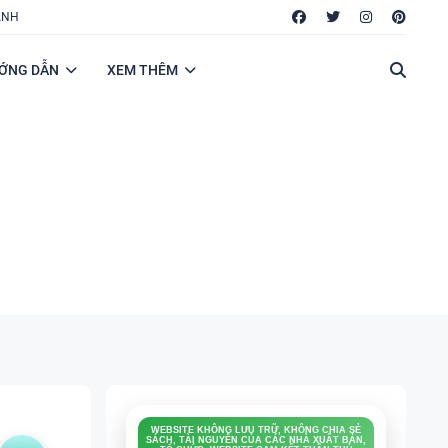
ANH
ỚNG DẪN
XEM THÊM
TÀI LIỆU TIẾNG ANH FILE WORD CHẤT
LƯỢNG CAO, THUẬN TIỆN CHO DẠY VÀ HỌC.