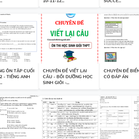
..
10-11-12...
SUCCE...
BÀI TẬP NGỮ ÂM - TRỌNG ÂM
ĐÁP ÁN
280 CÂU WORD FORM - C1 - C
NG ÔN TẬP CUỐI
CHUYÊN ĐỀ VIẾT LẠI
CHUYÊN ĐỀ BIỂN
ĐÁP ÁN
2 - TIẾNG ANH
CÂU - BỒI DƯỠNG HỌC
CÓ ĐÁP ÁN
..
SINH GIỎI -...
11 CHUYÊN ĐỀ VIẾT LẠI CÂU 
VÀO LỚP 6 - LÝ THUYẾT + BÀI
ĐÁP ÁN