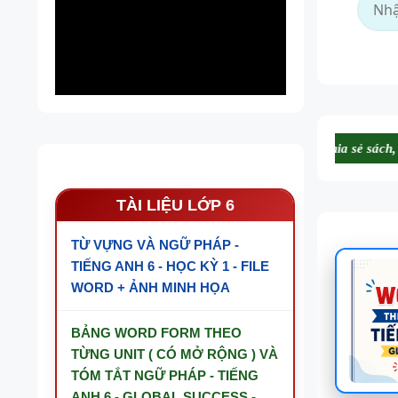
Website không lưu trữ, không chia sẻ sách, tài nguyên của các nhà
TÀI LIỆU LỚP 6
TỪ VỰNG VÀ NGỮ PHÁP -
TIẾNG ANH 6 - HỌC KỲ 1 - FILE
WORD + ẢNH MINH HỌA
BẢNG WORD FORM THEO
TỪNG UNIT ( CÓ MỞ RỘNG ) VÀ
TÓM TẮT NGỮ PHÁP - TIẾNG
ANH 6 - GLOBAL SUCCESS -