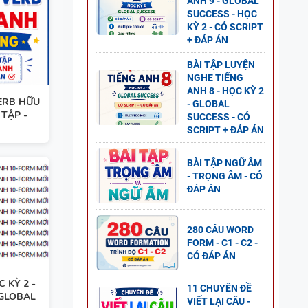
ANH 9 - GLOBAL
SUCCESS - HỌC
ESS -
KỲ 2 - CÓ SCRIPT
+ ĐÁP ÁN
BÀI TẬP LUYỆN
NGHE TIẾNG
ANH 8 - HỌC KỲ 2
ERB HỮU
- GLOBAL
 TẬP -
G ANH
SUCCESS - CÓ
SCRIPT + ĐÁP ÁN
 2 -
BÀI TẬP NGỮ ÂM
- TRỌNG ÂM - CÓ
ĐÁP ÁN
ANH 8
280 CÂU WORD
FORM - C1 - C2 -
S - CÓ
CÓ ĐÁP ÁN
 KỲ 2 -
11 CHUYÊN ĐỀ
 GLOBAL
VIẾT LẠI CÂU -