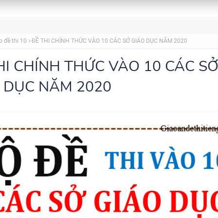
BẢNG WORD FORM TIẾNG ANH
GLOBAL SUCCESS THEO TỪN
p đề thi 10
ĐỀ THI CHÍNH THỨC VÀO 10 CÁC SỞ GIÁO DỤC NĂM 2020
- HỌC KỲ 1 - CÓ ĐÁP ÁN
HI CHÍNH THỨC VÀO 10 CÁC S
 DỤC NĂM 2020
BẢNG WORD FORM THEO TỪ
UNIT - TIẾNG ANH 7 - GLOBA
SUCCESS - HỌC KỲ 1 - CÓ ĐÁ
TÓM TẮT CÁC CHUYÊN ĐỀ N
PHÁP TIẾNG ANH - PDF AI