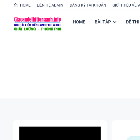
HOME
LIÊN HỆ ADMIN
ĐĂNG KÝ TÀI KHOẢN
GIỚI THIỆU VỀ 
HOME
BÀI TẬP
ĐỀ THI