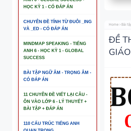
HỌC KỲ 1 - CÓ ĐÁP ÁN
CHUYÊN ĐỀ TÍNH TỪ ĐUÔI _ING
Home
Bài tậ
VÀ _ED - CÓ ĐÁP ÁN
ĐỀ T
MINDMAP SPEAKING - TIẾNG
GIÁO
ANH 6 - HỌC KỲ 1 - GLOBAL
SUCCESS
BÀI TẬP NGỮ ÂM - TRỌNG ÂM -
CÓ ĐÁP ÁN
11 CHUYÊN ĐỀ VIẾT LẠI CÂU -
ÔN VÀO LỚP 6 - LÝ THUYẾT +
BÀI TẬP + ĐÁP ÁN
110 CẤU TRÚC TIẾNG ANH
QUAN TRỌNG