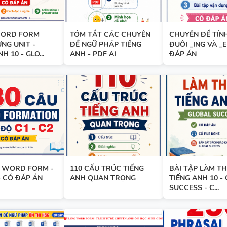
6 - HỌC KỲ 1 - GLOBAL SUCC
ORD FORM
TÓM TẮT CÁC CHUYÊN
CHUYÊN ĐỀ TÍN
NG UNIT -
ĐỀ NGỮ PHÁP TIẾNG
ĐUÔI _ING VÀ _E
H 10 - GLO...
ANH - PDF AI
ĐÁP ÁN
TỔNG HỢP WORD FORM THE
TỪNG UNIT VÀ CÁC CHUYÊN 
NGỮ PHÁP - TIẾNG ANH 9 - 
SUCCESS - ÔN VÀO 10
BÀI TẬP SẮP XẾP TỪ THÀNH
VÀ ĐIỀN TỪ VÀO CHỖ TRỐNG 
U WORD FORM -
110 CẤU TRÚC TIẾNG
BÀI TẬP LÀM T
 - CÓ ĐÁP ÁN
ANH QUAN TRỌNG
TIẾNG ANH 10 -
TIẾNG ANH 7 - HỌC KỲ 1 - G
SUCCESS - C...
SUCCESS - CÓ ĐÁP ÁN