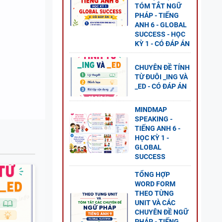
TÓM TẮT NGỮ
PHÁP - TIẾNG
ANH 6 - GLOBAL
SUCCESS - HỌC
KỲ 1 - CÓ ĐÁP ÁN
NG
CHUYÊN ĐỀ TÍNH
TỪ ĐUÔI _ING VÀ
GLOBAL
_ED - CÓ ĐÁP ÁN
P ÁN
MINDMAP
SPEAKING -
TIẾNG ANH 6 -
HỌC KỲ 1 -
NG VÀ
GLOBAL
SUCCESS
TỔNG HỢP
WORD FORM
THEO TỪNG
UNIT VÀ CÁC
CHUYÊN ĐỀ NGỮ
 ANH
PHÁP - TIẾNG