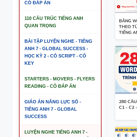
CÓ ĐÁP ÁN
110 CẤU TRÚC TIẾNG ANH
BẢNG W
QUAN TRỌNG
THEO TỪ
TIẾNG AN
BÀI TẬP LUYỆN NGHE - TIẾNG
ANH 7 - GLOBAL SUCCESS -
HỌC KỲ 2 - CÓ SCRIPT - CÓ
KEY
STARTERS - MOVERS - FLYERS
READING - CÓ ĐÁP ÁN
280 CÂ
GIÁO ÁN NĂNG LỰC SỐ -
C1 - C2
TIẾNG ANH 7 - GLOBAL
TỪ VỰNG VÀ NGỮ PHÁP - TIẾNG ANH
SUCCESS
6 - HỌC KỲ 1 - FILE WORD + ẢNH MINH
HỌA
LUYỆN NGHE TIẾNG ANH 7 -