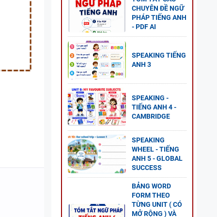
CHUYÊN ĐỀ NGỮ
PHÁP TIẾNG ANH
- PDF AI
SPEAKING TIẾNG
ANH 3
SPEAKING -
TIẾNG ANH 4 -
CAMBRIDGE
SPEAKING
WHEEL - TIẾNG
ANH 5 - GLOBAL
SUCCESS
BẢNG WORD
FORM THEO
 5 -
TỪNG UNIT ( CÓ
MỞ RỘNG ) VÀ