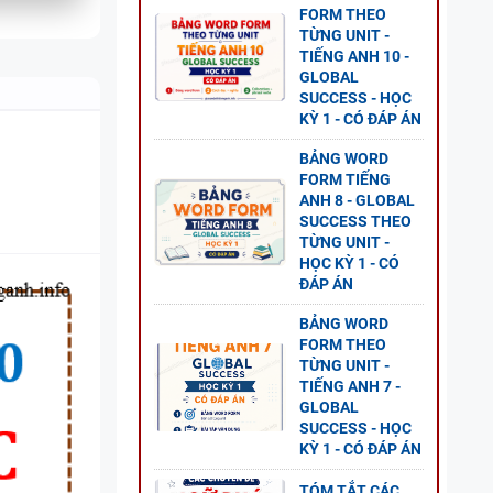
FORM THEO
TỪNG UNIT -
 8 -
TIẾNG ANH 10 -
G UNIT
GLOBAL
SUCCESS - HỌC
KỲ 1 - CÓ ĐÁP ÁN
Ở
BẢNG WORD
FORM TIẾNG
ANH 8 - GLOBAL
SUCCESS THEO
NG
TỪNG UNIT -
L
HỌC KỲ 1 - CÓ
P ÁN
ĐÁP ÁN
BẢNG WORD
FORM THEO
TỪNG UNIT -
TIẾNG ANH 7 -
GLOBAL
GỮ
SUCCESS - HỌC
KỲ 1 - CÓ ĐÁP ÁN
TÓM TẮT CÁC