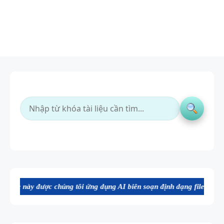
c chúng tôi ứng dụng AI biên soạn định dạng file Word chất lượng cao