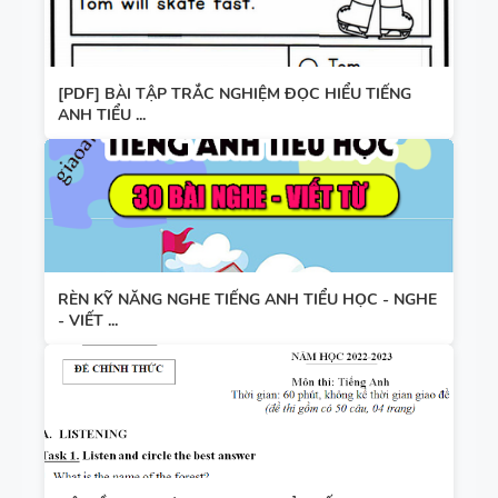
[PDF] BÀI TẬP TRẮC NGHIỆM ĐỌC HIỂU TIẾNG
ANH TIỂU ...
RÈN KỸ NĂNG NGHE TIẾNG ANH TIỂU HỌC - NGHE
- VIẾT ...