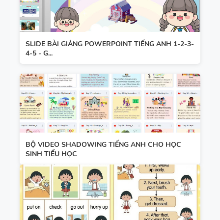
CÁC
SUCCESS -
CHUYÊN ĐỀ
HỌC KỲ 1 -
NGỮ PHÁP
CÓ ĐÁP ÁN
SLIDE BÀI GIẢNG POWERPOINT TIẾNG ANH 1-2-3-
TIẾNG ANH
4-5 - G...
- PDF AI
BỘ VIDEO SHADOWING TIẾNG ANH CHO HỌC
SINH TIỂU HỌC