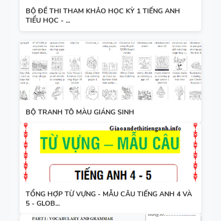
BỘ ĐỀ THI THAM KHẢO HỌC KỲ 1 TIẾNG ANH
TIỂU HỌC - ...
BỘ TRANH TÔ MÀU GIÁNG SINH
TỔNG HỢP TỪ VỰNG - MẪU CÂU TIẾNG ANH 4 VÀ
5 - GLOB...