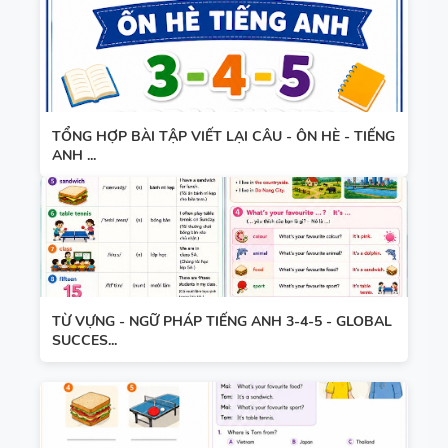
8 - HỌC KỲ
2 - GLOBAL
BÀI TẬP
SUCCESS -
NGỮ ÂM -
CÓ SCRIPT
TRỌNG ÂM
+ ĐÁP ÁN
TỔNG HỢP BÀI TẬP VIẾT LẠI CÂU - ÔN HÈ - TIẾNG
- CÓ ĐÁP
ANH ...
ÁN
280 CÂU
WORD
FORM - C1
- C2 - CÓ
TỪ VỰNG - NGỮ PHÁP TIẾNG ANH 3-4-5 - GLOBAL
ĐÁP ÁN
SUCCES...
11 CHUYÊN
ĐỀ VIẾT LẠI
CÂU - ÔN