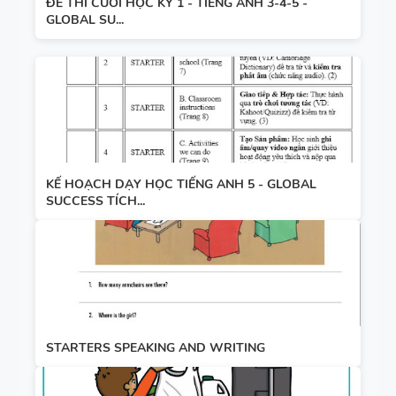
ĐỀ THI CUỐI HỌC KỲ 1 - TIẾNG ANH 3-4-5 -
GLOBAL SU...
KẾ HOẠCH DẠY HỌC TIẾNG ANH 5 - GLOBAL
SUCCESS TÍCH...
STARTERS SPEAKING AND WRITING