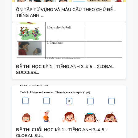
ÔN TẬP TỪ VỰNG VÀ MẪU CÂU THEO CHỦ ĐỀ -
TIẾNG ANH ...
ĐỀ THI HỌC KỲ 1 - TIẾNG ANH 3-4-5 - GLOBAL
SUCCESS...
ĐỀ THI CUỐI HỌC KỲ 1 - TIẾNG ANH 3-4-5 -
GLOBAL SU...