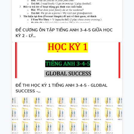
ĐỀ CƯƠNG ÔN TẬP TIẾNG ANH 3-4-5 GIỮA HỌC
KỲ 2 - LÝ...
ĐỀ THI HỌC KỲ 1 TIẾNG ANH 3-4-5 - GLOBAL
SUCCESS -...