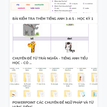
VÀO LỚP 6
- LÝ
THUYẾT +
BÀI KIỂM TRA THÊM TIẾNG ANH 3-4-5 - HỌC KỲ 1
TỪ VỰNG
BÀI TẬP +
VÀ NGỮ
ĐÁP ÁN
PHÁP -
TIẾNG ANH
6 - HỌC KỲ
1 - FILE
CHUYÊN ĐỀ TỪ TRÁI NGHĨA - TIẾNG ANH TIỂU
BẢNG
WORD +
HỌC - CÓ ...
WORD
ẢNH MINH
FORM -
HỌA
TIẾNG ANH
11 -
GLOBAL
BẢNG
SUCCESS -
POWERPOINT CÁC CHUYÊN ĐỀ NGỮ PHÁP VÀ TỪ
WORD
HỌC KỲ 1 -