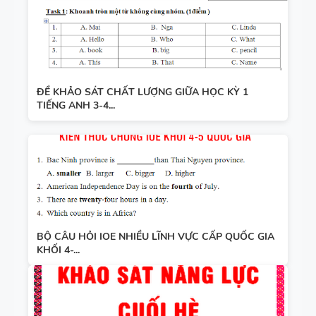
ĐỀ KHẢO SÁT CHẤT LƯỢNG GIỮA HỌC KỲ 1
TIẾNG ANH 3-4...
BỘ CÂU HỎI IOE NHIỀU LĨNH VỰC CẤP QUỐC GIA
KHỐI 4-...