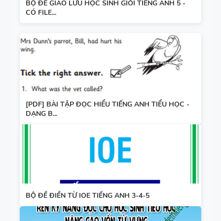
BỘ ĐỀ GIAO LƯU HỌC SINH GIỎI TIẾNG ANH 5 -
CÓ FILE...
[PDF] BÀI TẬP ĐỌC HIỂU TIẾNG ANH TIỂU HỌC -
DẠNG B...
BỘ ĐỀ ĐIỀN TỪ IOE TIẾNG ANH 3-4-5