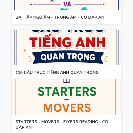
- TIẾNG
ANH 8 -
BÀI TẬP NGỮ ÂM - TRỌNG ÂM - CÓ ĐÁP ÁN
GLOBAL
SUCCESS -
TỪ VỰNG -
HỌC KỲ 1
NGỮ PHÁP
- TIẾNG
ANH 7 -
GLOBAL
110 CẤU TRÚC TIẾNG ANH QUAN TRỌNG
SUCCESS -
GIÁO ÁN
HỌC KỲ 1
THAM
KHẢO -
TIẾNG ANH
10 -
STARTERS - MOVERS - FLYERS READING - CÓ
GLOBAL
ĐÁP ÁN
13 THÌ
SUCCESS -