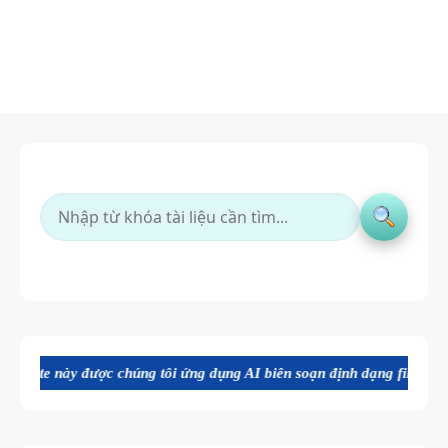
húng tôi ứng dụng AI biên soạn định dạng file Word chất lượng cao, t