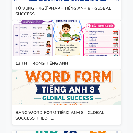
ĐÁP ÁN
6 - GLOBAL
TỪ VỰNG - NGỮ PHÁP - TIẾNG ANH 8 - GLOBAL
SUCCESS -
SUCCESS ...
MINDMAP
HỌC KỲ 1 -
SPEAKING -
CÓ ĐÁP ÁN
TIẾNG ANH
6 - HỌC KỲ
1 - GLOBAL
SUCCESS
13 THÌ TRONG TIẾNG ANH
TỔNG HỢP
WORD
FORM
THEO TỪNG
UNIT VÀ
CÁC
BÀI TẬP
CHUYÊN ĐỀ
BẢNG WORD FORM TIẾNG ANH 8 - GLOBAL
SUCCESS THEO T...
SẮP XẾP
NGỮ PHÁP
TỪ THÀNH
- TIẾNG