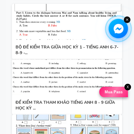
✕
BỘ ĐỀ KIỂM TRA GIỮA HỌC KỲ 1 - TIẾNG ANH 6-7-
8-9 -...
X
Mua Pass
ĐỀ KIỂM TRA THAM KHẢO TIẾNG ANH 8 - 9 GIỮA
HỌC KỲ ...