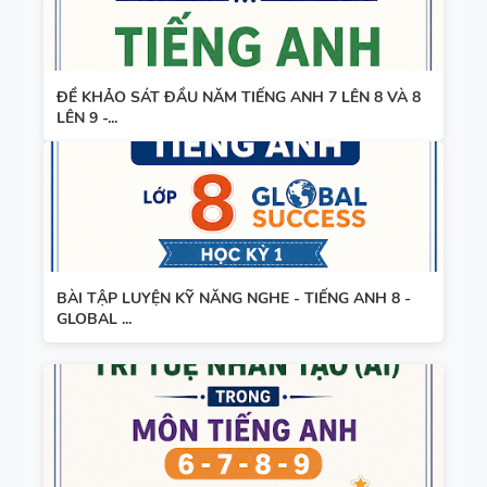
ĐỀ KHẢO SÁT ĐẦU NĂM TIẾNG ANH 7 LÊN 8 VÀ 8
LÊN 9 -...
BÀI TẬP LUYỆN KỸ NĂNG NGHE - TIẾNG ANH 8 -
GLOBAL ...