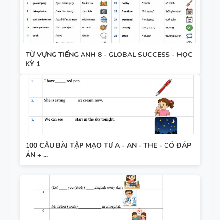
TỪ VỰNG TIẾNG ANH 8 - GLOBAL SUCCESS - HỌC
KỲ 1
100 CÂU BÀI TẬP MẠO TỪ A - AN - THE - CÓ ĐÁP
ÁN + ...