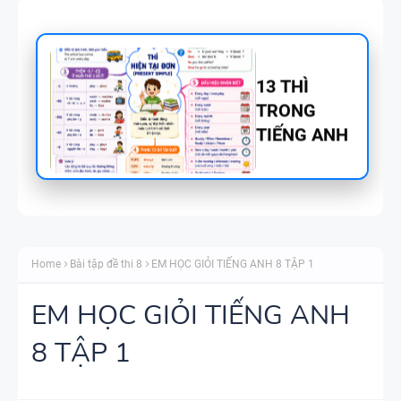
TỪ VỰNG
VÀ NGỮ
PHÁP -
TIẾNG ANH
6 - HỌC KỲ
1 - FILE
BẢNG
WORD +
WORD
ẢNH MINH
Home
Bài tập đề thi 8
EM HỌC GIỎI TIẾNG ANH 8 TẬP 1
FORM -
HỌA
TIẾNG ANH
EM HỌC GIỎI TIẾNG ANH
11 -
8 TẬP 1
GLOBAL
BẢNG
SUCCESS -
WORD
HỌC KỲ 1 -