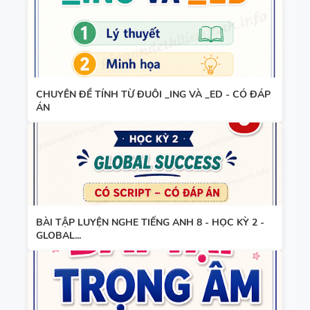
CÂU VÀ
ANH 9 -
ĐIỀN TỪ
GLOBAL
VÀO CHỖ
SUCCESS -
TỔNG HỢP
TRỐNG -
ÔN VÀO 10
NGỮ PHÁP
TIẾNG ANH
CHUYÊN ĐỀ TÍNH TỪ ĐUÔI _ING VÀ _ED - CÓ ĐÁP
TIẾNG ANH
7 - HỌC KỲ
ÁN
7 - GLOBAL
1 - GLOBAL
SUCCESS
SUCCESS -
CÓ ĐÁP ÁN
BÀI TẬP
TIẾNG ANH
2 - GLOBAL
BÀI TẬP LUYỆN NGHE TIẾNG ANH 8 - HỌC KỲ 2 -
SUCCESS
GLOBAL...
TỪ VỰNG -
NGỮ PHÁP