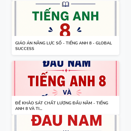
TRONG
CÓ TÍCH
TIẾNG ANH
HỢP NĂNG
LỰC SỐ -
CẢ NĂM
GIÁO ÁN NĂNG LỰC SỐ - TIẾNG ANH 8 - GLOBAL
SUCCESS
ĐỀ KHẢO SÁT CHẤT LƯỢNG ĐẦU NĂM - TIẾNG
ANH 8 VÀ TI...