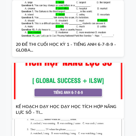
20 ĐỀ THI CUỐI HỌC KỲ 1 - TIẾNG ANH 6-7-8-9 -
GLOBA...
KẾ HOẠCH DẠY HỌC DẠY HỌC TÍCH HỢP NĂNG
LỰC SỐ - TI...