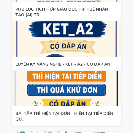
PHỤ LỤC TÍCH HỢP GIÁO DỤC TRÍ TUỆ NHÂN
TẠO (AI) TR...
LUYỆN KỸ NĂNG NGHE - KET - A2 - CÓ ĐÁP ÁN
BÀI TẬP THÌ HIỆN TẠI ĐƠN - HIỆN TẠI TIẾP DIỄN -
QU...