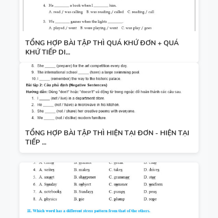
TỔNG HỢP BÀI TẬP THÌ QUÁ KHỨ ĐƠN + QUÁ
KHỨ TIẾP DI...
TỔNG HỢP BÀI TẬP THÌ HIỆN TẠI ĐƠN - HIỆN TẠI
TIẾP ...