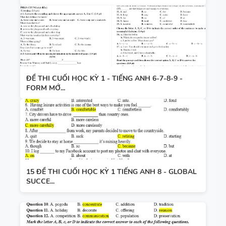
ĐỀ THI CUỐI HỌC KỲ 1 - TIẾNG ANH 6-7-8-9 -
FORM MỚ...
15 ĐỀ THI CUỐI HỌC KỲ 1 TIẾNG ANH 8 - GLOBAL
SUCCE...