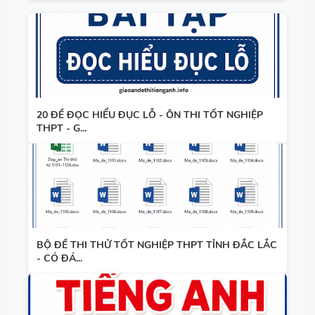
20 ĐỀ ĐỌC HIỂU ĐỤC LỖ - ÔN THI TỐT NGHIỆP
THPT - G...
BỘ ĐỀ THI THỬ TỐT NGHIỆP THPT TỈNH ĐẮC LẮC
- CÓ ĐÁ...