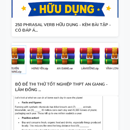
250 PHRASAL VERB HỮU DỤNG - KÈM BÀI TẬP -
CÓ ĐÁP Á...
BỘ ĐỀ THI THỬ TỐT NGHIỆP THPT AN GIANG -
LÂM ĐỒNG ...