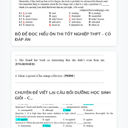
BỘ ĐỀ ĐỌC HIỂU ÔN THI TỐT NGHIỆP THPT - CÓ
ĐÁP ÁN
CHUYÊN ĐỀ VIẾT LẠI CÂU BỒI DƯỠNG HỌC SINH
GIỎI - C...