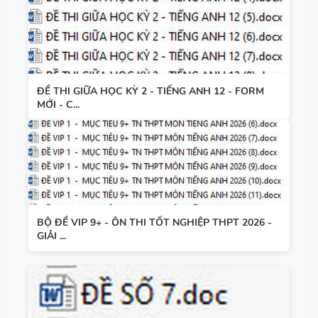
ĐỀ THI GIỮA HỌC KỲ 2 - TIẾNG ANH 12 - FORM
MỚI - C...
BỘ ĐỀ VIP 9+ - ÔN THI TỐT NGHIỆP THPT 2026 -
GIẢI ...