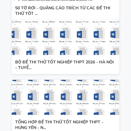
50 TỜ RƠI - QUẢNG CÁO TRÍCH TỪ CÁC ĐỀ THI
THỬ TỐT ...
BỘ ĐỀ THI THỬ TỐT NGHIỆP THPT 2026 - HÀ NỘI
- TUYỂ...
TỔNG HỢP ĐỀ THI THỬ TỐT NGHIỆP THPT -
HƯNG YÊN - N...