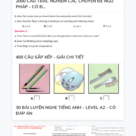
2000 CÂU TRẮC NGHIỆM CÁC CHUYÊN ĐỀ NGỮ
PHÁP - CÓ Đ...
400 CÂU SẮP XẾP - GIẢI CHI TIẾT
30 BÀI LUYỆN NGHE TIẾNG ANH - LEVEL A2 - CÓ
ĐÁP ÁN