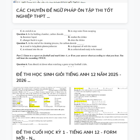
CÁC CHUYÊN ĐỀ NGỮ PHÁP ÔN TẬP THI TỐT
NGHIỆP THPT ...
ĐỀ THI HỌC SINH GIỎI TIẾNG ANH 12 NĂM 2025 -
2026 ...
ĐỀ THI CUỐI HỌC KỲ 1 - TIẾNG ANH 12 - FORM
MỚI - N...