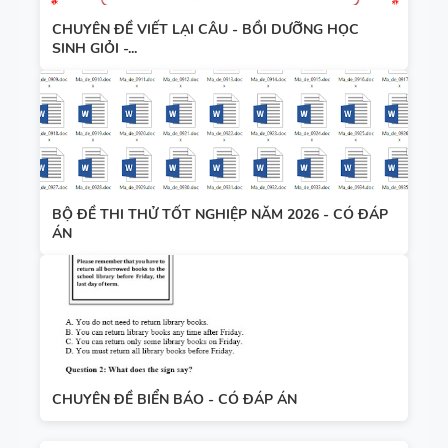
CHUYÊN ĐỀ VIẾT LẠI CÂU - BỒI DƯỠNG HỌC
SINH GIỎI -...
BỘ ĐỀ THI THỬ TỐT NGHIỆP NĂM 2026 - CÓ ĐÁP
ÁN
CHUYÊN ĐỀ BIỂN BÁO - CÓ ĐÁP ÁN