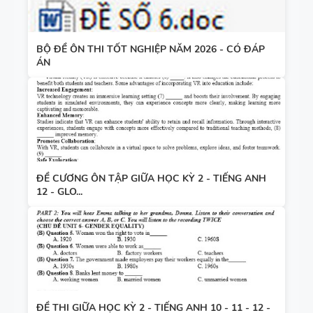
BỘ ĐỀ ÔN THI TỐT NGHIỆP NĂM 2026 - CÓ ĐÁP
ÁN
ĐỀ CƯƠNG ÔN TẬP GIỮA HỌC KỲ 2 - TIẾNG ANH
12 - GLO...
ĐỀ THI GIỮA HỌC KỲ 2 - TIẾNG ANH 10 - 11 - 12 -