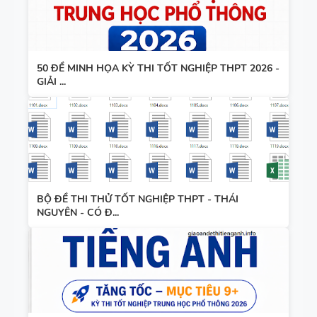
50 ĐỀ MINH HỌA KỲ THI TỐT NGHIỆP THPT 2026 -
GIẢI ...
BỘ ĐỀ THI THỬ TỐT NGHIỆP THPT - THÁI
NGUYÊN - CÓ Đ...