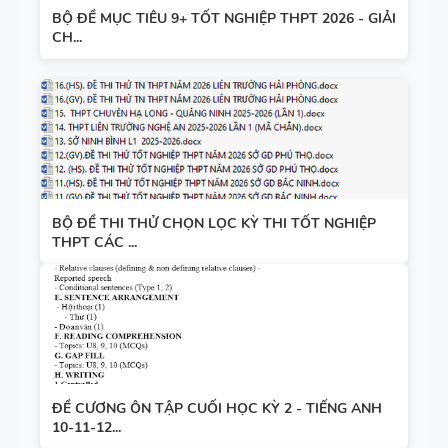
BỘ ĐỀ MỤC TIÊU 9+ TỐT NGHIỆP THPT 2026 - GIẢI
CH...
BỘ ĐỀ THI THỬ CHỌN LỌC KỲ THI TỐT NGHIỆP
THPT CÁC ...
ĐỀ CƯƠNG ÔN TẬP CUỐI HỌC KỲ 2 - TIẾNG ANH
10-11-12...