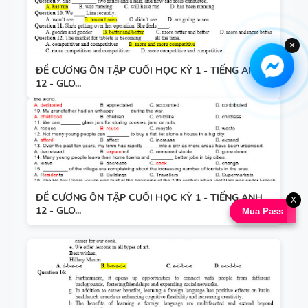
✕
ĐỀ CƯƠNG ÔN TẬP CUỐI HỌC KỲ 1 - TIẾNG ANH
12 - GLO...
ĐỀ CƯƠNG ÔN TẬP CUỐI HỌC KỲ 1 - TIẾNG ANH
X
12 - GLO...
Mua Pass