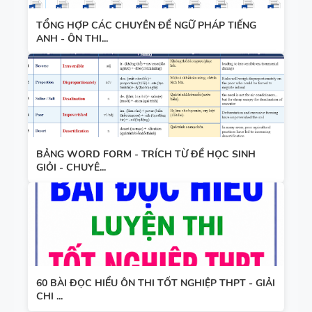
TỔNG HỢP CÁC CHUYÊN ĐỀ NGỮ PHÁP TIẾNG
ANH - ÔN THI...
BẢNG WORD FORM - TRÍCH TỪ ĐỀ HỌC SINH
GIỎI - CHUYÊ...
60 BÀI ĐỌC HIỂU ÔN THI TỐT NGHIỆP THPT - GIẢI
CHI ...