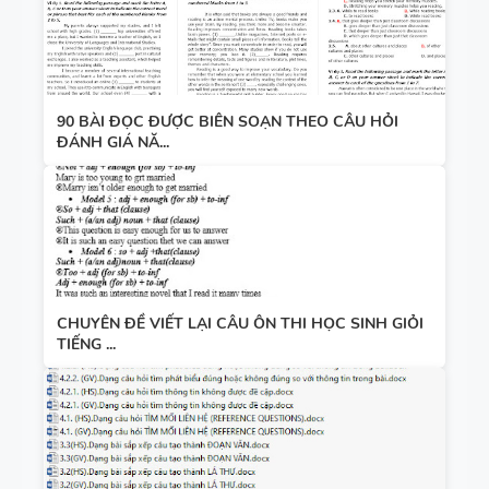
90 BÀI ĐỌC ĐƯỢC BIÊN SOẠN THEO CÂU HỎI
ĐÁNH GIÁ NĂ...
CHUYÊN ĐỀ VIẾT LẠI CÂU ÔN THI HỌC SINH GIỎI
TIẾNG ...