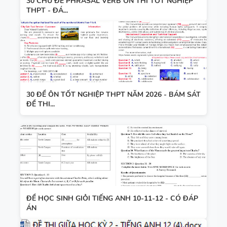
30 CHỦ ĐỀ PHRASAL VERB ÔN THI TỐT NGHIỆP
THPT - ĐÁ...
30 ĐỀ ÔN TỐT NGHIỆP THPT NĂM 2026 - BÁM SÁT
ĐỀ THI...
ĐỀ HỌC SINH GIỎI TIẾNG ANH 10-11-12 - CÓ ĐÁP
ÁN