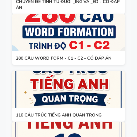
CHUYÊN ĐỀ TÍNH TỪ ĐUÔI _ING VÀ _ED - CÓ ĐÁP
TIẾNG ANH
HỌC KỲ 1 -
ÁN
8 - GLOBAL
CÓ ĐÁP ÁN
SUCCESS
BẢNG
THEO TỪNG
WORD
UNIT - HỌC
FORM
KỲ 1 - CÓ
THEO TỪNG
ĐÁP ÁN
280 CÂU WORD FORM - C1 - C2 - CÓ ĐÁP ÁN
UNIT -
TIẾNG ANH
TÓM TẮT
7 - GLOBAL
CÁC
SUCCESS -
CHUYÊN ĐỀ
HỌC KỲ 1 -
NGỮ PHÁP
CÓ ĐÁP ÁN
TIẾNG ANH
110 CẤU TRÚC TIẾNG ANH QUAN TRỌNG
- PDF AI
SPEAKING
TIẾNG ANH