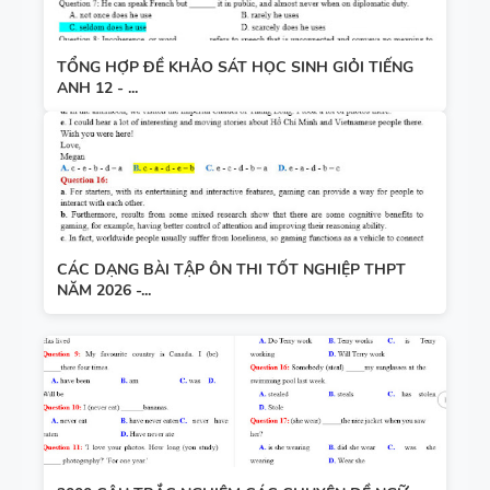
TỔNG HỢP ĐỀ KHẢO SÁT HỌC SINH GIỎI TIẾNG
ANH 12 - ...
CÁC DẠNG BÀI TẬP ÔN THI TỐT NGHIỆP THPT
NĂM 2026 -...