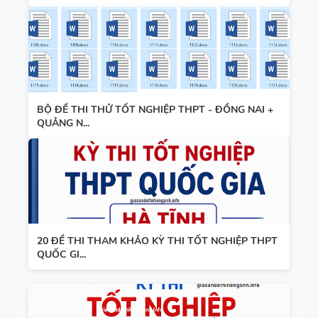
BỘ ĐỀ THI THỬ TỐT NGHIỆP THPT - ĐỒNG NAI +
QUẢNG N...
20 ĐỀ THI THAM KHẢO KỲ THI TỐT NGHIỆP THPT
QUỐC GI...