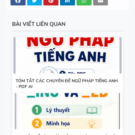
TRỌNG
BẢNG
BÀI VIẾT LIÊN QUAN
WORD
FORM -
TIẾNG ANH
11 -
GLOBAL
BẢNG
SUCCESS -
WORD
HỌC KỲ 1 -
TÓM TẮT CÁC CHUYÊN ĐỀ NGỮ PHÁP TIẾNG ANH
FORM
CÓ ĐÁP ÁN
- PDF AI
THEO TỪNG
UNIT -
TIẾNG ANH
BẢNG
10 -
WORD
GLOBAL
FORM
SUCCESS -