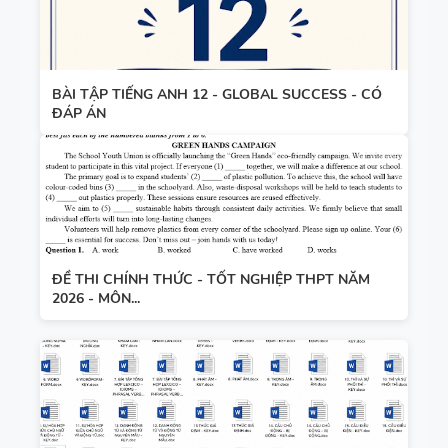
3
BÀI TẬP TIẾNG ANH 12 - GLOBAL SUCCESS - CÓ
ĐÁP ÁN
SPEAKING -
TIẾNG ANH
4 -
CAMBRIDG
E
ĐỀ THI CHÍNH THỨC - TỐT NGHIỆP THPT NĂM
SPEAKING
2026 - MÔN...
WHEEL -
TIẾNG ANH
5 - GLOBAL
SUCCESS