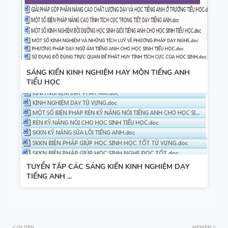
LỰC SỐ -
CẢ NĂM
TỪ VỰNG
VÀ NGỮ
SÁNG KIẾN KINH NGHIỆM HAY MÔN TIẾNG ANH
PHÁP -
TIỂU HỌC
TIẾNG ANH
6 - HỌC KỲ
1 - FILE
BẢNG
WORD +
WORD
ẢNH MINH
FORM -
HỌA
TUYỂN TẬP CÁC SÁNG KIẾN KINH NGHIỆM DẠY
TIẾNG ANH
TIẾNG ANH ...
11 -
GLOBAL
BẢNG
SUCCESS -
WORD
HỌC KỲ 1 -
OLDER
NEWER