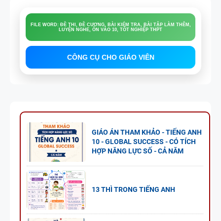
FILE WORD: ĐỀ THI, ĐỀ CƯƠNG, BÀI KIỂM TRA, BÀI TẬP LÀM THÊM,
LUYỆN NGHE, ÔN VÀO 10, TỐT NGHIỆP THPT
CÔNG CỤ CHO GIÁO VIÊN
GIÁO ÁN THAM KHẢO - TIẾNG ANH
10 - GLOBAL SUCCESS - CÓ TÍCH
HỢP NĂNG LỰC SỐ - CẢ NĂM
13 THÌ TRONG TIẾNG ANH