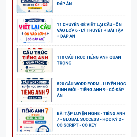
ĐÁP ÁN
11 CHUYÊN ĐỀ VIẾT LẠI CÂU - ÔN
VÀO LỚP 6 - LÝ THUYẾT + BÀI TẬP
+ ĐÁP ÁN
110 CẤU TRÚC TIẾNG ANH QUAN
TRỌNG
520 CÂU WORD FORM - LUYỆN HỌC
SINH GIỎI - TIẾNG ANH 9 - CÓ ĐÁP
ÁN
BÀI TẬP LUYỆN NGHE - TIẾNG ANH
7 - GLOBAL SUCCESS - HỌC KỲ 2 -
CÓ SCRIPT - CÓ KEY