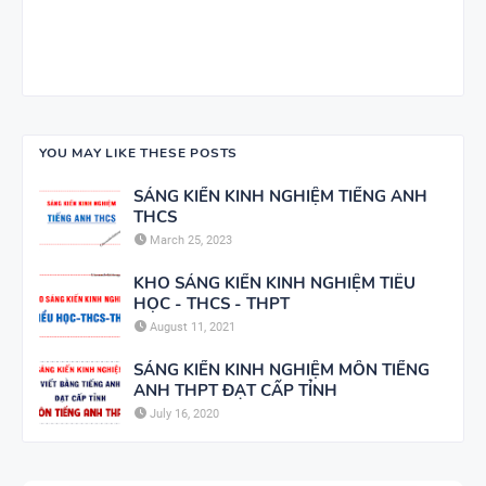
CÁC
SUCCESS -
CHUYÊN ĐỀ
HỌC KỲ 1 -
NGỮ PHÁP
CÓ ĐÁP ÁN
TIẾNG ANH
- PDF AI
YOU MAY LIKE THESE POSTS
SÁNG KIẾN KINH NGHIỆM TIẾNG ANH
THCS
March 25, 2023
KHO SÁNG KIẾN KINH NGHIỆM TIỂU
HỌC - THCS - THPT
August 11, 2021
SÁNG KIẾN KINH NGHIỆM MÔN TIẾNG
ANH THPT ĐẠT CẤP TỈNH
July 16, 2020