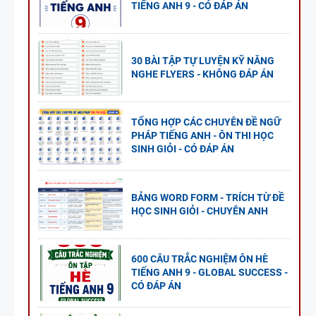
TIẾNG ANH 9 - CÓ ĐÁP ÁN
30 BÀI TẬP TỰ LUYỆN KỸ NĂNG
NGHE FLYERS - KHÔNG ĐÁP ÁN
TỔNG HỢP CÁC CHUYÊN ĐỀ NGỮ
PHÁP TIẾNG ANH - ÔN THI HỌC
SINH GIỎI - CÓ ĐÁP ÁN
BẢNG WORD FORM - TRÍCH TỪ ĐỀ
HỌC SINH GIỎI - CHUYÊN ANH
600 CÂU TRẮC NGHIỆM ÔN HÈ
TIẾNG ANH 9 - GLOBAL SUCCESS -
CÓ ĐÁP ÁN