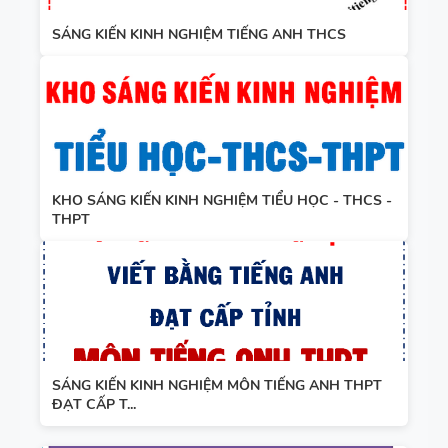
8 - HỌC KỲ
2 - GLOBAL
SÁNG KIẾN KINH NGHIỆM TIẾNG ANH THCS
BÀI TẬP
SUCCESS -
NGỮ ÂM -
CÓ SCRIPT
TRỌNG ÂM
+ ĐÁP ÁN
- CÓ ĐÁP
ÁN
KHO SÁNG KIẾN KINH NGHIỆM TIỂU HỌC - THCS -
GIÁO ÁN
THPT
THAM
KHẢO -
TIẾNG ANH
10 -
GLOBAL
13 THÌ
SUCCESS -
SÁNG KIẾN KINH NGHIỆM MÔN TIẾNG ANH THPT
TRONG
ĐẠT CẤP T...
CÓ TÍCH
TIẾNG ANH
HỢP NĂNG