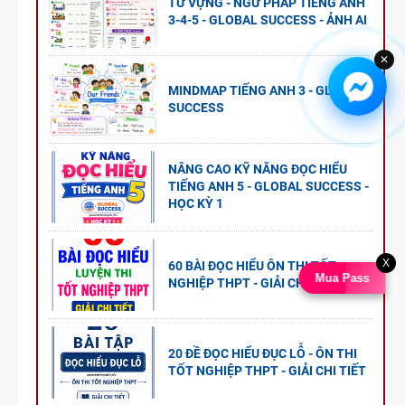
TỪ VỰNG - NGỮ PHÁP TIẾNG ANH
3-4-5 - GLOBAL SUCCESS - ẢNH AI
✕
MINDMAP TIẾNG ANH 3 - GLOBAL
SUCCESS
NÂNG CAO KỸ NĂNG ĐỌC HIỂU
TIẾNG ANH 5 - GLOBAL SUCCESS -
HỌC KỲ 1
X
60 BÀI ĐỌC HIỂU ÔN THI TỐT
Mua Pass
NGHIỆP THPT - GIẢI CHI TIẾT
20 ĐỀ ĐỌC HIỂU ĐỤC LỖ - ÔN THI
TỐT NGHIỆP THPT - GIẢI CHI TIẾT