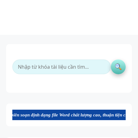
ạn định dạng file Word chất lượng cao, thuận tiện cho dạy và học tiế