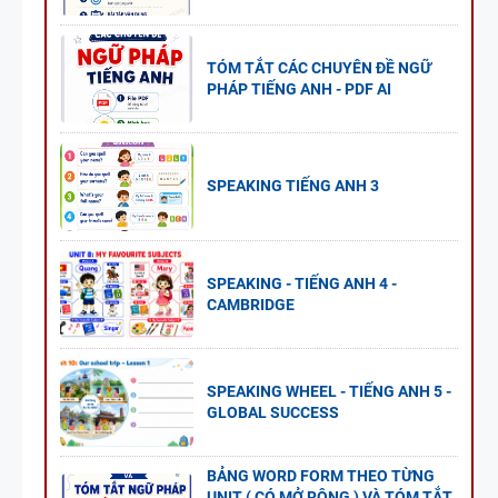
TÓM TẮT CÁC CHUYÊN ĐỀ NGỮ
PHÁP TIẾNG ANH - PDF AI
SPEAKING TIẾNG ANH 3
SPEAKING - TIẾNG ANH 4 -
CAMBRIDGE
SPEAKING WHEEL - TIẾNG ANH 5 -
GLOBAL SUCCESS
BẢNG WORD FORM THEO TỪNG
UNIT ( CÓ MỞ RỘNG ) VÀ TÓM TẮT