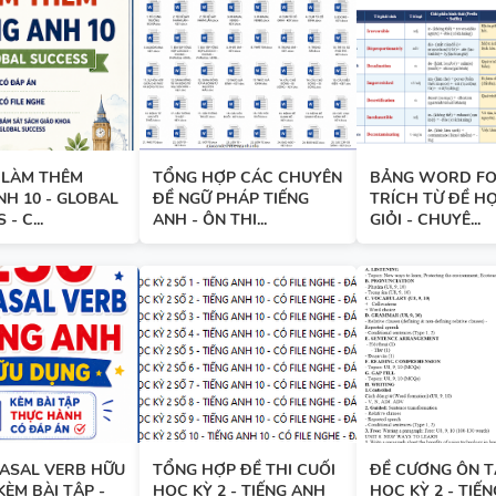
TÀI LIỆU DẠY NÓI SPEAKING -
TIẾNG ANH 7 - GLOBAL SUCC
HỌC KỲ 1
 LÀM THÊM
TỔNG HỢP CÁC CHUYÊN
BẢNG WORD FO
BÀI TẬP LUYỆN NGHE - TIẾN
NH 10 - GLOBAL
ĐỀ NGỮ PHÁP TIẾNG
TRÍCH TỪ ĐỀ H
9 - GLOBAL SUCCESS - HỌC KỲ
- C...
ANH - ÔN THI...
GIỎI - CHUYÊ...
CÓ SCRIPT + ĐÁP ÁN
BÀI TẬP LUYỆN NGHE TIẾNG 
- HỌC KỲ 2 - GLOBAL SUCCES
SCRIPT + ĐÁP ÁN
RASAL VERB HỮU
TỔNG HỢP ĐỀ THI CUỐI
ĐỀ CƯƠNG ÔN T
KÈM BÀI TẬP -
HỌC KỲ 2 - TIẾNG ANH
HỌC KỲ 2 - TIẾ