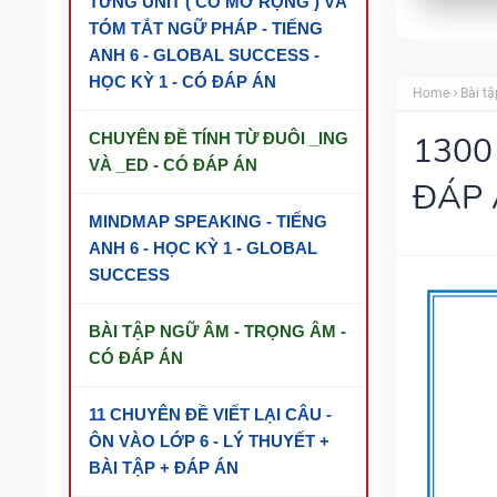
TỪNG UNIT ( CÓ MỞ RỘNG ) VÀ
TÓM TẮT NGỮ PHÁP - TIẾNG
ANH 6 - GLOBAL SUCCESS -
HỌC KỲ 1 - CÓ ĐÁP ÁN
Home
Bài tậ
CHUYÊN ĐỀ TÍNH TỪ ĐUÔI _ING
1300
VÀ _ED - CÓ ĐÁP ÁN
ĐÁP 
MINDMAP SPEAKING - TIẾNG
ANH 6 - HỌC KỲ 1 - GLOBAL
SUCCESS
BÀI TẬP NGỮ ÂM - TRỌNG ÂM -
CÓ ĐÁP ÁN
11 CHUYÊN ĐỀ VIẾT LẠI CÂU -
ÔN VÀO LỚP 6 - LÝ THUYẾT +
BÀI TẬP + ĐÁP ÁN