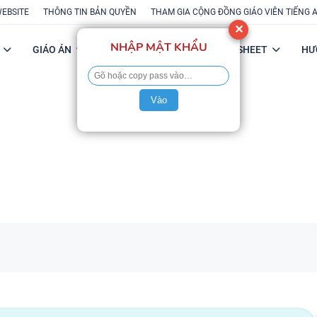
WEBSITE
THÔNG TIN BẢN QUYỀN
THAM GIA CỘNG ĐỒNG GIÁO VIÊN TIẾNG 
✕
NHẬP MẬT KHẨU
GIÁO ÁN
POWERPOINT
FLASH-SHEET
HƯ
Vào