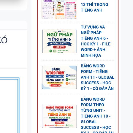
13 THÌ TRONG
TIẾNG ANH
 8 -
G UNIT
TỪ VỰNG VÀ
NGỮ PHÁP -
CÓ
TIẾNG ANH 6 -
HỌC KỲ 1 - FILE
WORD + ẢNH
MINH HỌA
NG
BẢNG WORD
L
FORM - TIẾNG
P ÁN
ANH 11 - GLOBAL
SUCCESS - HỌC
KỲ 1 - CÓ ĐÁP ÁN
BẢNG WORD
FORM THEO
TỪNG UNIT -
GỮ
TIẾNG ANH 10 -
GLOBAL
SUCCESS - HỌC