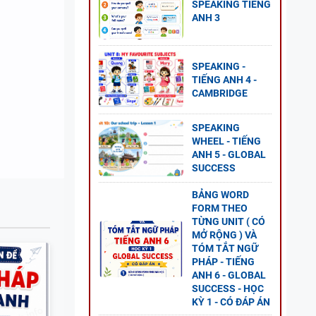
SPEAKING TIẾNG
ANH 3
SPEAKING -
NG
TIẾNG ANH 4 -
CAMBRIDGE
GLOBAL
SPEAKING
P ÁN
WHEEL - TIẾNG
ANH 5 - GLOBAL
SUCCESS
BẢNG WORD
NG VÀ
FORM THEO
TỪNG UNIT ( CÓ
MỞ RỘNG ) VÀ
TÓM TẮT NGỮ
PHÁP - TIẾNG
ANH 6 - GLOBAL
SUCCESS - HỌC
KỲ 1 - CÓ ĐÁP ÁN
 ANH