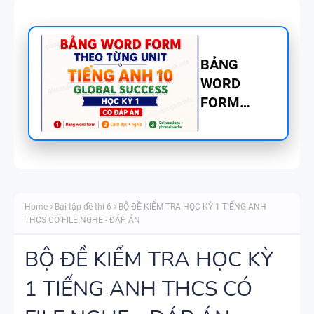
BẢNG
WORD
FORM
TIẾNG ANH
8 - GLOBAL
SUCCESS
BẢNG
THEO TỪNG
WORD
UNIT - HỌC
Home
Bài tập đề thi 6
BỘ ĐỀ KIỂM TRA HỌC KỲ 1 TIẾNG ANH
FORM
KỲ 1 - CÓ
THCS CÓ FILE NGHE - ĐÁP ÁN
THEO TỪNG
ĐÁP ÁN
UNIT -
BỘ ĐỀ KIỂM TRA HỌC KỲ
TIẾNG ANH
1 TIẾNG ANH THCS CÓ
TÓM TẮT
7 - GLOBAL
CÁC
SUCCESS -