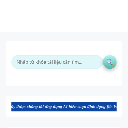
úng tôi ứng dụng AI biên soạn định dạng file Word chất lượng cao, th