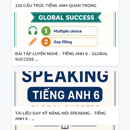
110 CẤU TRÚC TIẾNG ANH QUAN TRỌNG
WORD
HỌC KỲ 1 -
FORM
CÓ ĐÁP ÁN
THEO TỪNG
UNIT -
TIẾNG ANH
10 -
GLOBAL
BÀI TẬP LUYỆN NGHE - TIẾNG ANH 6 - GLOBAL
SUCCESS ...
SUCCESS -
HỌC KỲ 1 -
CÓ ĐÁP ÁN
TÀI LIỆU DẠY KỸ NĂNG NÓI SPEAKING - TIẾNG
ANH 6 - ...