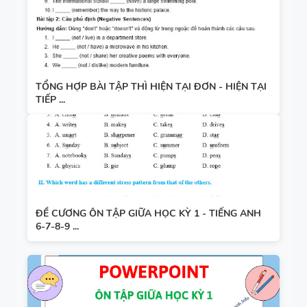
TỔNG HỢP BÀI TẬP THÌ HIỆN TẠI ĐƠN - HIỆN TẠI
TIẾP ...
ĐỀ CƯƠNG ÔN TẬP GIỮA HỌC KỲ 1 - TIẾNG ANH
6-7-8-9 ...