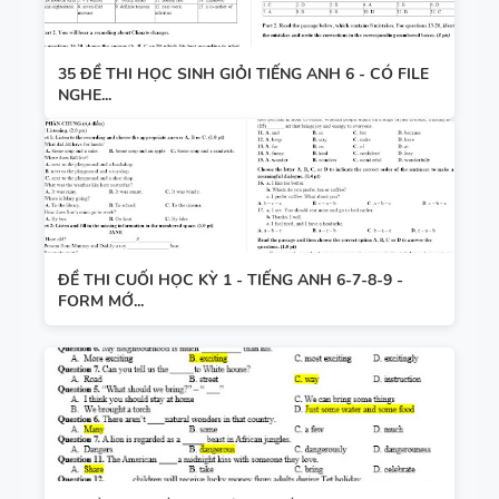
35 ĐỀ THI HỌC SINH GIỎI TIẾNG ANH 6 - CÓ FILE
NGHE...
ĐỀ THI CUỐI HỌC KỲ 1 - TIẾNG ANH 6-7-8-9 -
FORM MỚ...