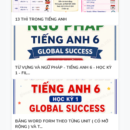
ĐIỀN TỪ
GLOBAL
VÀO CHỖ
SUCCESS -
TÀI LIỆU
TRỐNG -
ÔN VÀO 10
13 THÌ TRONG TIẾNG ANH
DẠY NÓI
TIẾNG ANH
SPEAKING -
7 - HỌC KỲ
TIẾNG ANH
1 - GLOBAL
7 - GLOBAL
SUCCESS -
SUCCESS -
CÓ ĐÁP ÁN
BÀI TẬP
HỌC KỲ 1
TỪ VỰNG VÀ NGỮ PHÁP - TIẾNG ANH 6 - HỌC KỲ
LUYỆN
1 - FIL...
NGHE -
TIẾNG ANH
9 - GLOBAL
SUCCESS -
BÀI TẬP
HỌC KỲ 2 -
LUYỆN
CÓ SCRIPT
BẢNG WORD FORM THEO TỪNG UNIT ( CÓ MỞ
NGHE
+ ĐÁP ÁN
RỘNG ) VÀ T...