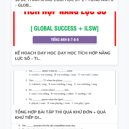
- GLOB...
KẾ HOẠCH DẠY HỌC DẠY HỌC TÍCH HỢP NĂNG
LỰC SỐ - TI...
TỔNG HỢP BÀI TẬP THÌ QUÁ KHỨ ĐƠN + QUÁ
KHỨ TIẾP DI...