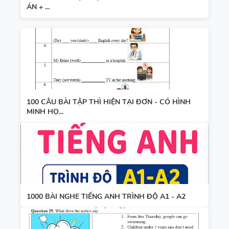
ÁN + ...
100 CÂU BÀI TẬP THÌ HIỆN TẠI ĐƠN - CÓ HÌNH
MINH HỌ...
1000 BÀI NGHE TIẾNG ANH TRÌNH ĐỘ A1 - A2