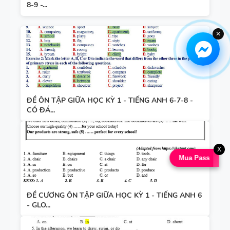
8-9 -...
✕
ĐỀ ÔN TẬP GIỮA HỌC KỲ 1 - TIẾNG ANH 6-7-8 -
CÓ ĐÁ...
X
Mua Pass
ĐỀ CƯƠNG ÔN TẬP GIỮA HỌC KỲ 1 - TIẾNG ANH 6
- GLO...