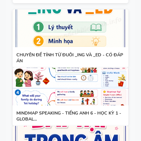
TIẾNG ANH
8 - HỌC KỲ
2 - GLOBAL
TỪ VỰNG -
SUCCESS -
NGỮ PHÁP
CÓ SCRIPT
- TIẾNG
+ ĐÁP ÁN
ANH 7 -
CHUYÊN ĐỀ TÍNH TỪ ĐUÔI _ING VÀ _ED - CÓ ĐÁP
ÁN
GLOBAL
SUCCESS -
GIÁO ÁN
HỌC KỲ 1
THAM
KHẢO -
TIẾNG ANH
10 -
MINDMAP SPEAKING - TIẾNG ANH 6 - HỌC KỲ 1 -
GLOBAL...
GLOBAL
13 THÌ
SUCCESS -
TRONG
CÓ TÍCH