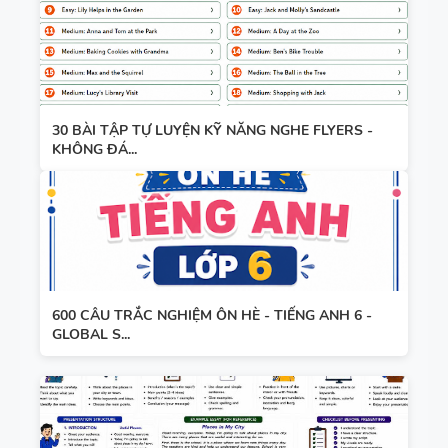
30 BÀI TẬP TỰ LUYỆN KỸ NĂNG NGHE FLYERS -
KHÔNG ĐÁ...
600 CÂU TRẮC NGHIỆM ÔN HÈ - TIẾNG ANH 6 -
GLOBAL S...