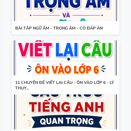
TIẾNG ANH
HỢP NĂNG
LỰC SỐ -
CẢ NĂM
BÀI TẬP NGỮ ÂM - TRỌNG ÂM - CÓ ĐÁP ÁN
TỪ VỰNG
VÀ NGỮ
PHÁP -
TIẾNG ANH
6 - HỌC KỲ
1 - FILE
BẢNG
11 CHUYÊN ĐỀ VIẾT LẠI CÂU - ÔN VÀO LỚP 6 - LÝ
WORD +
THUY...
WORD
ẢNH MINH
FORM -
HỌA
TIẾNG ANH
11 -
GLOBAL
BẢNG
SUCCESS -