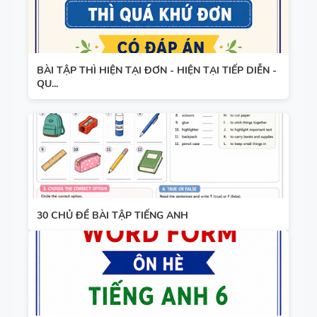
BÀI TẬP THÌ HIỆN TẠI ĐƠN - HIỆN TẠI TIẾP DIỄN -
QU...
30 CHỦ ĐỀ BÀI TẬP TIẾNG ANH