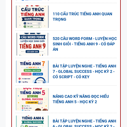
110 CẤU TRÚC TIẾNG ANH QUAN
TRỌNG
520 CÂU WORD FORM - LUYỆN HỌC
SINH GIỎI - TIẾNG ANH 9 - CÓ ĐÁP
ÁN
BÀI TẬP LUYỆN NGHE - TIẾNG ANH
7 - GLOBAL SUCCESS - HỌC KỲ 2 -
CÓ SCRIPT - CÓ KEY
NÂNG CAO KỸ NĂNG ĐỌC HIỂU
TIẾNG ANH 5 - HỌC KỲ 2
BÀI TẬP LUYỆN NGHE - TIẾNG ANH
6 - GLOBAL SUCCESS - HỌC KỲ 2 -