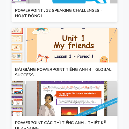
4 -
POWERPOINT : 32 SPEAKING CHALLENGES -
CAMBRIDG
HOẠT ĐỘNG L...
E
SPEAKING
WHEEL -
TIẾNG ANH
5 - GLOBAL
SUCCESS
BÀI GIẢNG POWERPOINT TIẾNG ANH 4 - GLOBAL
SUCCESS
BẢNG
WORD
FORM
THEO TỪNG
UNIT ( CÓ
MỞ RỘNG )
POWERPOINT CÁC THÌ TIẾNG ANH - THIẾT KẾ
CHUYÊN ĐỀ
VÀ TÓM
ĐẸP - SONG...