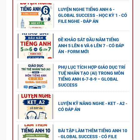
LUYỆN NGHE TIẾNG ANH 6 -
GLOBAL SUCCESS - HỌC KỲ 1 - CÓ
FILE NGHE - ĐÁP ÁN
ĐỀ KHẢO SÁT ĐẦU NĂM TIẾNG
ANH 5 LÊN 6 VÀ 6 LÊN 7 - CÓ ĐÁP
ÁN - FORM MỚI
PHỤ LỤC TÍCH HỢP GIÁO DỤC TRÍ
TUỆ NHÂN TẠO (AI) TRONG MÔN
TIẾNG ANH 6-7-8-9 – GLOBAL
SUCCESS
LUYỆN KỸ NĂNG NGHE - KET - A2 -
CÓ ĐÁP ÁN
BÀI TẬP LÀM THÊM TIẾNG ANH 10
- GLOBAL SUCCESS - CÓ FILE