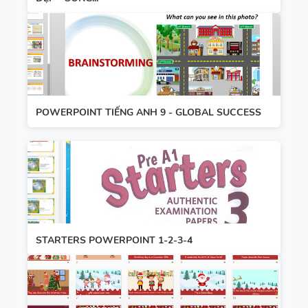
TÍNH TỪ
TẮT NGỮ
ĐUÔI _ING
PHÁP -
VÀ _ED - CÓ
TIẾNG ANH
ĐÁP ÁN
6 - GLOBAL
SUCCESS -
HỌC KỲ 1 -
POWERPOINT TIẾNG ANH 9 - GLOBAL SUCCESS
CÓ ĐÁP ÁN
STARTERS POWERPOINT 1-2-3-4