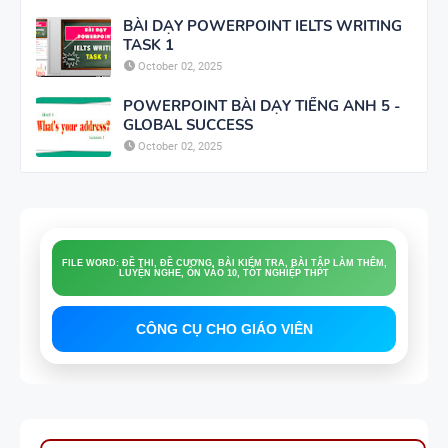
BÀI DẠY POWERPOINT IELTS WRITING
TASK 1
October 02, 2025
POWERPOINT BÀI DẠY TIẾNG ANH 5 -
GLOBAL SUCCESS
October 02, 2025
FILE WORD: ĐỀ THI, ĐỀ CƯƠNG, BÀI KIỂM TRA, BÀI TẬP LÀM THÊM,
LUYỆN NGHE, ÔN VÀO 10, TỐT NGHIỆP THPT
CÔNG CỤ CHO GIÁO VIÊN