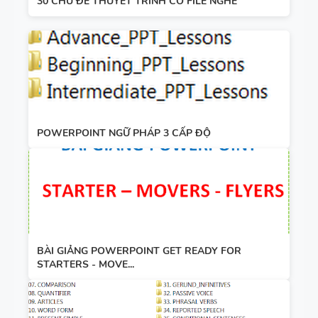
30 CHỦ ĐỀ THUYẾT TRÌNH CÓ FILE NGHE
POWERPOINT NGỮ PHÁP 3 CẤP ĐỘ
BÀI GIẢNG POWERPOINT GET READY FOR
STARTERS - MOVE...