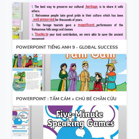
THEO TỪNG
ĐÁP ÁN
UNIT -
TIẾNG ANH
TÓM TẮT
7 - GLOBAL
CÁC
SUCCESS -
CHUYÊN ĐỀ
HỌC KỲ 1 -
POWERPOINT TIẾNG ANH 9 - GLOBAL SUCCESS
NGỮ PHÁP
CÓ ĐÁP ÁN
TIẾNG ANH
- PDF AI
SPEAKING
TIẾNG ANH
3
POWERPOINT : TẤM CÁM + CHÚ BÉ CHĂN CỪU
SPEAKING -
TIẾNG ANH