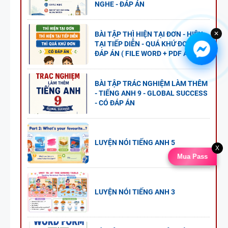
NGHE - ĐÁP ÁN
✕
BÀI TẬP THÌ HIỆN TẠI ĐƠN - HIỆN
TẠI TIẾP DIỄN - QUÁ KHỨ ĐƠN - CÓ
ĐÁP ÁN ( FILE WORD + PDF AI )
BÀI TẬP TRÁC NGHIỆM LÀM THÊM
- TIẾNG ANH 9 - GLOBAL SUCCESS
- CÓ ĐÁP ÁN
LUYỆN NÓI TIẾNG ANH 5
X
Mua Pass
LUYỆN NÓI TIẾNG ANH 3