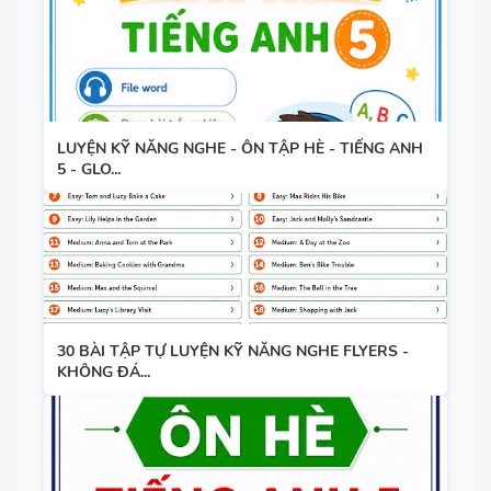
LUYỆN KỸ NĂNG NGHE - ÔN TẬP HÈ - TIẾNG ANH
5 - GLO...
30 BÀI TẬP TỰ LUYỆN KỸ NĂNG NGHE FLYERS -
KHÔNG ĐÁ...