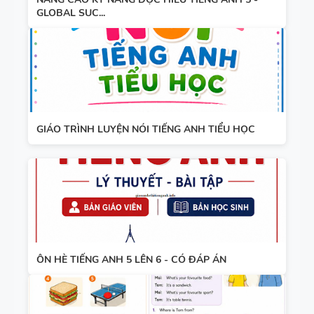
GLOBAL SUC...
GIÁO TRÌNH LUYỆN NÓI TIẾNG ANH TIỂU HỌC
ÔN HÈ TIẾNG ANH 5 LÊN 6 - CÓ ĐÁP ÁN