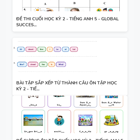
ĐỀ THI CUỐI HỌC KỲ 2 - TIẾNG ANH 5 - GLOBAL
SUCCES...
BÀI TẬP SẮP XẾP TỪ THÀNH CÂU ÔN TẬP HỌC
KỲ 2 - TIẾ...