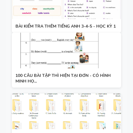
BÀI KIỂM TRA THÊM TIẾNG ANH 3-4-5 - HỌC KỲ 1
100 CÂU BÀI TẬP THÌ HIỆN TẠI ĐƠN - CÓ HÌNH
MINH HỌ...