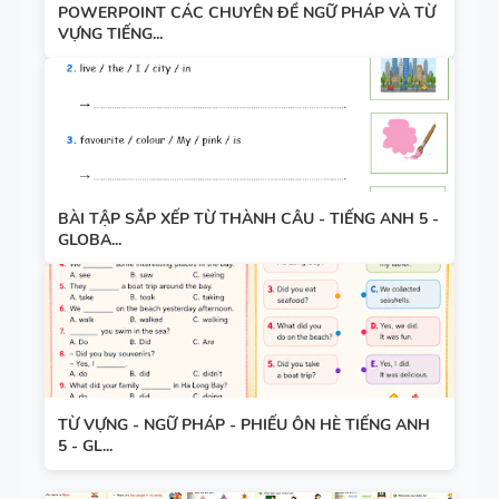
POWERPOINT CÁC CHUYÊN ĐỀ NGỮ PHÁP VÀ TỪ
VỰNG TIẾNG...
BÀI TẬP SẮP XẾP TỪ THÀNH CÂU - TIẾNG ANH 5 -
GLOBA...
TỪ VỰNG - NGỮ PHÁP - PHIẾU ÔN HÈ TIẾNG ANH
5 - GL...