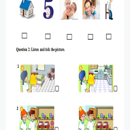
SPEAKING -
TIẾNG ANH
4 -
CAMBRIDG
E
SPEAKING
WHEEL -
TIẾNG ANH
5 - GLOBAL
SUCCESS
BẢNG
WORD
FORM