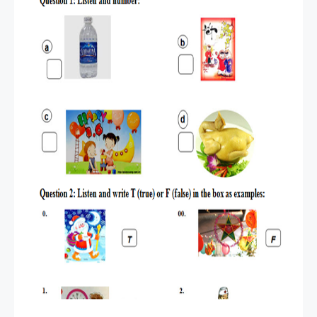
HỌC KỲ 1