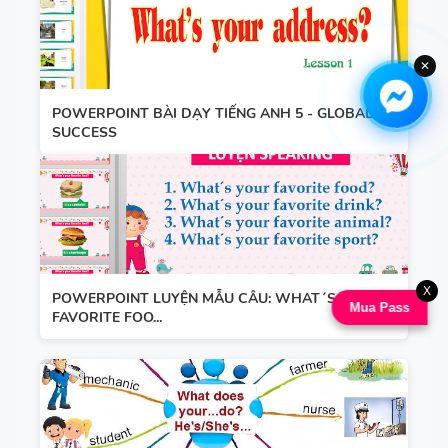
✕
POWERPOINT BÀI DẠY TIẾNG ANH 5 - GLOBAL
SUCCESS
X
POWERPOINT LUYỆN MẪU CÂU: WHAT´S YOUR
Mua Pass
FAVORITE FOO...