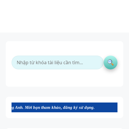
Mời bạn tham khảo, đăng ký sử dụng.
BÀI TẬP
LUYỆN
NGHE -