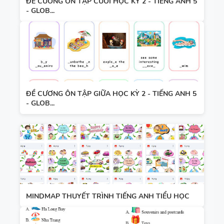
ĐỀ CƯƠNG ÔN TẬP CUỐI HỌC KỲ 2 - TIẾNG ANH 5
- GLOB...
ĐỀ CƯƠNG ÔN TẬP GIỮA HỌC KỲ 2 - TIẾNG ANH 5
- GLOB...
MINDMAP THUYẾT TRÌNH TIẾNG ANH TIỂU HỌC