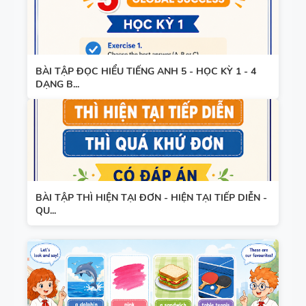
BÀI TẬP ĐỌC HIỂU TIẾNG ANH 5 - HỌC KỲ 1 - 4
DẠNG B...
BÀI TẬP THÌ HIỆN TẠI ĐƠN - HIỆN TẠI TIẾP DIỄN -
QU...