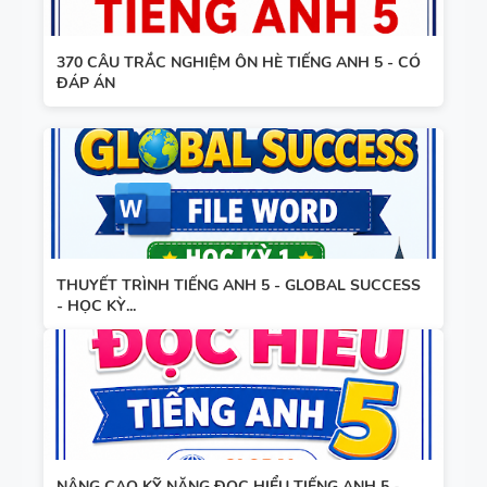
370 CÂU TRẮC NGHIỆM ÔN HÈ TIẾNG ANH 5 - CÓ
ĐÁP ÁN
THUYẾT TRÌNH TIẾNG ANH 5 - GLOBAL SUCCESS
- HỌC KỲ...
NÂNG CAO KỸ NĂNG ĐỌC HIỂU TIẾNG ANH 5 -