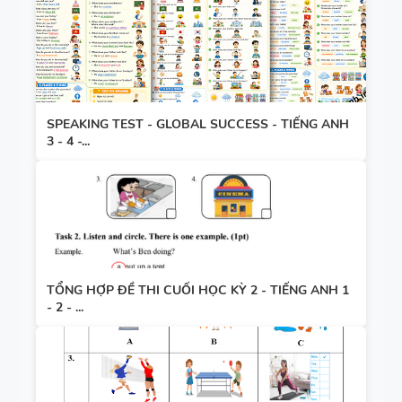
SPEAKING TEST - GLOBAL SUCCESS - TIẾNG ANH
3 - 4 -...
TỔNG HỢP ĐỀ THI CUỐI HỌC KỲ 2 - TIẾNG ANH 1
- 2 - ...