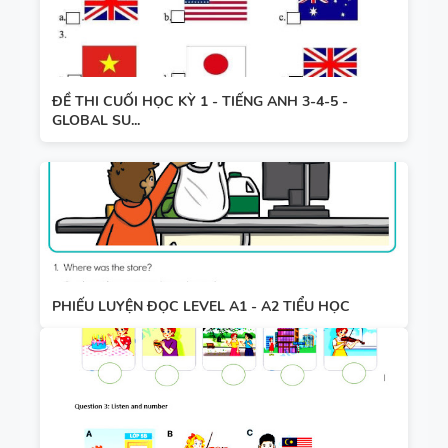
ĐỀ THI CUỐI HỌC KỲ 1 - TIẾNG ANH 3-4-5 -
GLOBAL SU...
PHIẾU LUYỆN ĐỌC LEVEL A1 - A2 TIỂU HỌC