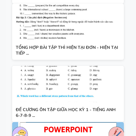
TỔNG HỢP BÀI TẬP THÌ HIỆN TẠI ĐƠN - HIỆN TẠI
TIẾP ...
ĐỀ CƯƠNG ÔN TẬP GIỮA HỌC KỲ 1 - TIẾNG ANH
6-7-8-9 ...