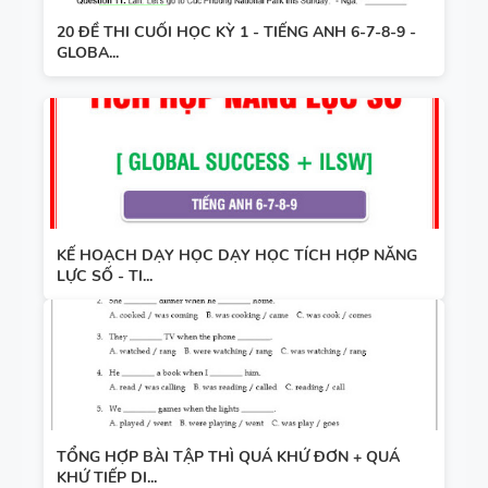
20 ĐỀ THI CUỐI HỌC KỲ 1 - TIẾNG ANH 6-7-8-9 -
GLOBA...
KẾ HOẠCH DẠY HỌC DẠY HỌC TÍCH HỢP NĂNG
LỰC SỐ - TI...
TỔNG HỢP BÀI TẬP THÌ QUÁ KHỨ ĐƠN + QUÁ
KHỨ TIẾP DI...