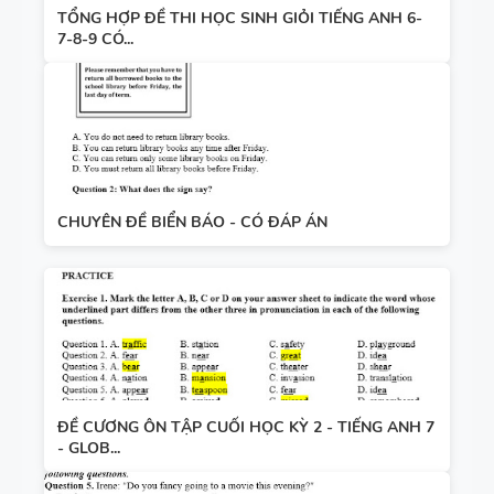
TỔNG HỢP ĐỀ THI HỌC SINH GIỎI TIẾNG ANH 6-
7-8-9 CÓ...
CHUYÊN ĐỀ BIỂN BÁO - CÓ ĐÁP ÁN
ĐỀ CƯƠNG ÔN TẬP CUỐI HỌC KỲ 2 - TIẾNG ANH 7
- GLOB...