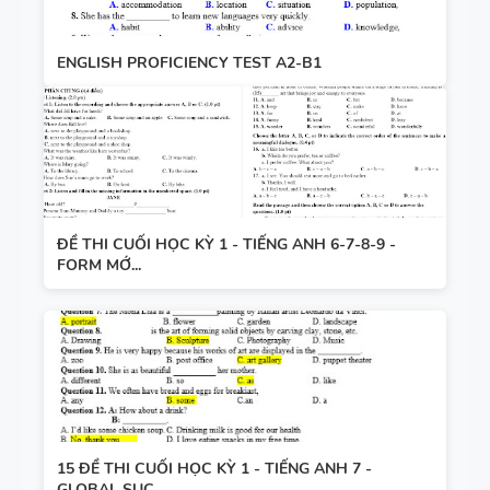
ENGLISH PROFICIENCY TEST A2-B1
ĐỀ THI CUỐI HỌC KỲ 1 - TIẾNG ANH 6-7-8-9 -
FORM MỚ...
15 ĐỀ THI CUỐI HỌC KỲ 1 - TIẾNG ANH 7 -
GLOBAL SUC...