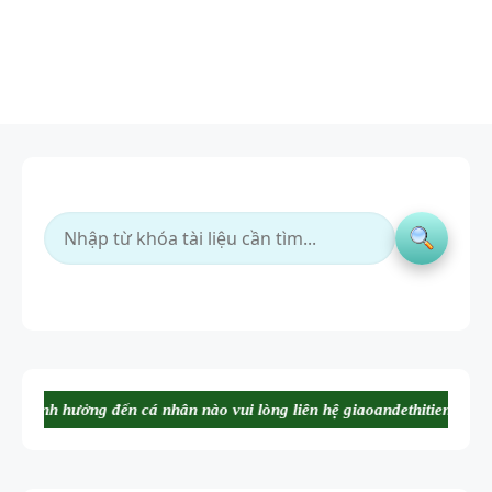
nhân nào vui lòng liên hệ giaoandethitienganh.contact@gmail.com chúng