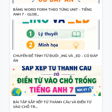
TRỌNG
BẢNG WORD FORM THEO TỪNG UNIT - TIẾNG
520 CÂU
ANH 7 - GLOB...
WORD
FORM -
LUYỆN HỌC
SINH GIỎI -
TIẾNG ANH
BẢNG
9 - CÓ ĐÁP
CHUYÊN ĐỀ TÍNH TỪ ĐUÔI _ING VÀ _ED - CÓ ĐÁP
ÁN
WORD
ÁN
FORM
THEO TỪNG
UNIT -
TIẾNG ANH
BẢNG
10 -
WORD
GLOBAL
BÀI TẬP SẮP XẾP TỪ THÀNH CÂU VÀ ĐIỀN TỪ
VÀO CHỖ TR...
FORM
SUCCESS -