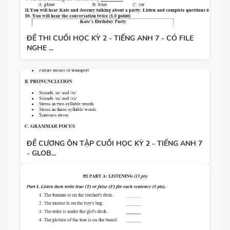
ĐỀ THI CUỐI HỌC KỲ 2 - TIẾNG ANH 7 - CÓ FILE
NGHE ...
ĐỀ CƯƠNG ÔN TẬP CUỐI HỌC KỲ 2 - TIẾNG ANH 7
- GLOB...