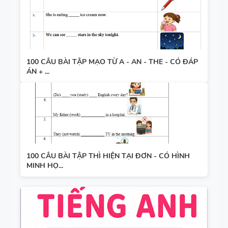
100 CÂU BÀI TẬP MẠO TỪ A - AN - THE - CÓ ĐÁP
ÁN + ...
100 CÂU BÀI TẬP THÌ HIỆN TẠI ĐƠN - CÓ HÌNH
MINH HỌ...