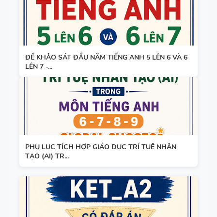
ĐỀ KHẢO SÁT ĐẦU NĂM TIẾNG ANH 5 LÊN 6 VÀ 6
LÊN 7 -...
PHỤ LỤC TÍCH HỢP GIÁO DỤC TRÍ TUỆ NHÂN
TẠO (AI) TR...