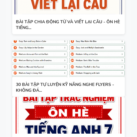
BÀI TẬP CHIA ĐỘNG TỪ VÀ VIẾT LẠI CÂU - ÔN HÈ
TIẾNG...
30 BÀI TẬP TỰ LUYỆN KỸ NĂNG NGHE FLYERS -
KHÔNG ĐÁ...