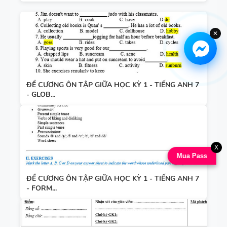
✕
ĐỀ CƯƠNG ÔN TẬP GIỮA HỌC KỲ 1 - TIẾNG ANH 7
- GLOB...
X
Mua Pass
ĐỀ CƯƠNG ÔN TẬP GIỮA HỌC KỲ 1 - TIẾNG ANH 7
- FORM...