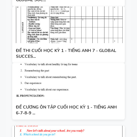
ĐỀ THI CUỐI HỌC KỲ 1 - TIẾNG ANH 7 - GLOBAL
SUCCES...
ĐỀ CƯƠNG ÔN TẬP CUỐI HỌC KỲ 1 - TIẾNG ANH
6-7-8-9 ...