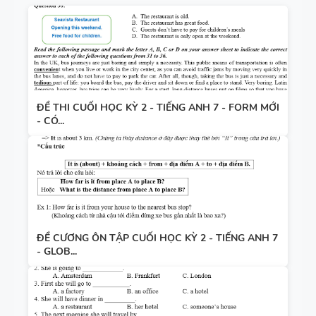
ĐỀ THI CUỐI HỌC KỲ 2 - TIẾNG ANH 7 - FORM MỚI
- CÓ...
ĐỀ CƯƠNG ÔN TẬP CUỐI HỌC KỲ 2 - TIẾNG ANH 7
- GLOB...