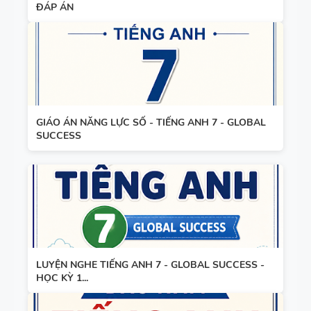
ĐÁP ÁN
WORD
FORM
THEO TỪNG
UNIT ( CÓ
MỞ RỘNG )
VÀ TÓM
GIÁO ÁN NĂNG LỰC SỐ - TIẾNG ANH 7 - GLOBAL
TẮT NGỮ
SUCCESS
PHÁP -
TIẾNG ANH
6 - GLOBAL
SUCCESS -
HỌC KỲ 1 -
CÓ ĐÁP ÁN
LUYỆN NGHE TIẾNG ANH 7 - GLOBAL SUCCESS -
HỌC KỲ 1...