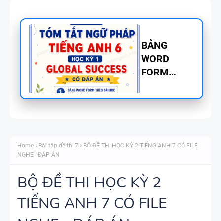
CHUYÊN ĐỀ
TÍNH TỪ
ĐUÔI _ING
VÀ _ED - CÓ
ĐÁP ÁN
MINDMAP
SPEAKING -
Home
Bài tập đề thi 7
BỘ ĐỀ THI HỌC KỲ 2 TIẾNG ANH 7 CÓ FILE
TIẾNG ANH
NGHE - ĐÁP ÁN
6 - HỌC KỲ
1 - GLOBAL
BỘ ĐỀ THI HỌC KỲ 2
SUCCESS
TIẾNG ANH 7 CÓ FILE
TỔNG HỢP
WORD