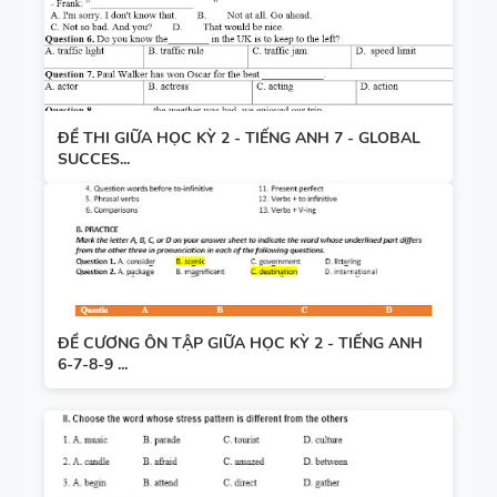
ĐỀ THI GIỮA HỌC KỲ 2 - TIẾNG ANH 7 - GLOBAL
SUCCES...
ĐỀ CƯƠNG ÔN TẬP GIỮA HỌC KỲ 2 - TIẾNG ANH
6-7-8-9 ...