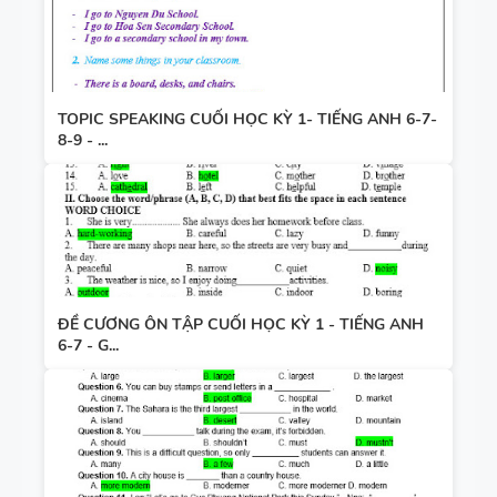
TOPIC SPEAKING CUỐI HỌC KỲ 1- TIẾNG ANH 6-7-
8-9 - ...
ĐỀ CƯƠNG ÔN TẬP CUỐI HỌC KỲ 1 - TIẾNG ANH
6-7 - G...