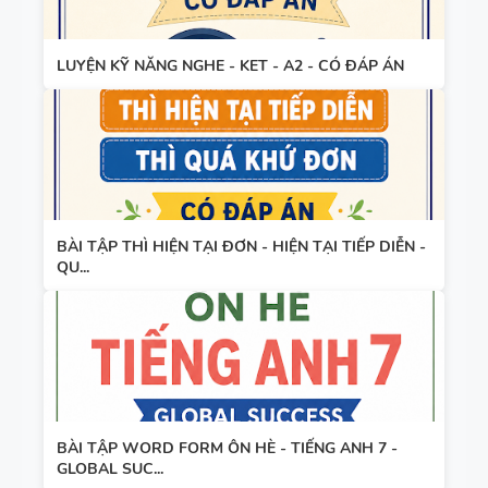
LUYỆN KỸ NĂNG NGHE - KET - A2 - CÓ ĐÁP ÁN
BÀI TẬP THÌ HIỆN TẠI ĐƠN - HIỆN TẠI TIẾP DIỄN -
QU...
BÀI TẬP WORD FORM ÔN HÈ - TIẾNG ANH 7 -
GLOBAL SUC...