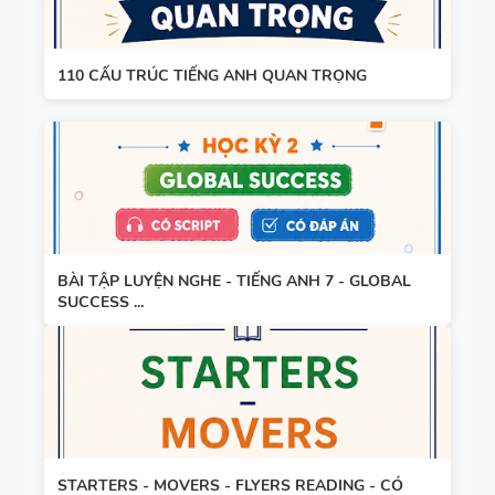
3
110 CẤU TRÚC TIẾNG ANH QUAN TRỌNG
SPEAKING -
TIẾNG ANH
4 -
CAMBRIDG
E
BÀI TẬP LUYỆN NGHE - TIẾNG ANH 7 - GLOBAL
SUCCESS ...
SPEAKING
WHEEL -
TIẾNG ANH
5 - GLOBAL
SUCCESS
STARTERS - MOVERS - FLYERS READING - CÓ
BẢNG