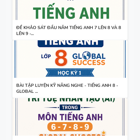
ĐỀ KHẢO SÁT ĐẦU NĂM TIẾNG ANH 7 LÊN 8 VÀ 8
LÊN 9 -...
BÀI TẬP LUYỆN KỸ NĂNG NGHE - TIẾNG ANH 8 -
GLOBAL ...