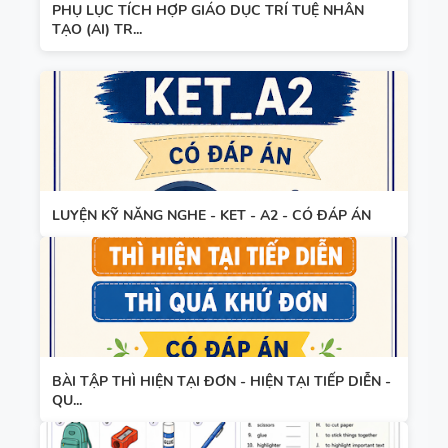
PHỤ LỤC TÍCH HỢP GIÁO DỤC TRÍ TUỆ NHÂN
TẠO (AI) TR...
LUYỆN KỸ NĂNG NGHE - KET - A2 - CÓ ĐÁP ÁN
BÀI TẬP THÌ HIỆN TẠI ĐƠN - HIỆN TẠI TIẾP DIỄN -
QU...