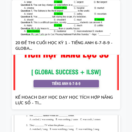
20 ĐỀ THI CUỐI HỌC KỲ 1 - TIẾNG ANH 6-7-8-9 -
GLOBA...
KẾ HOẠCH DẠY HỌC DẠY HỌC TÍCH HỢP NĂNG
LỰC SỐ - TI...