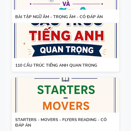
BÀI TẬP NGỮ ÂM - TRỌNG ÂM - CÓ ĐÁP ÁN
110 CẤU TRÚC TIẾNG ANH QUAN TRỌNG
STARTERS - MOVERS - FLYERS READING - CÓ
ĐÁP ÁN