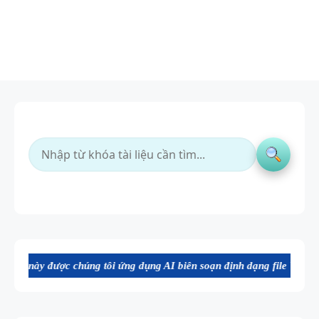
chúng tôi ứng dụng AI biên soạn định dạng file Word chất lượng cao, 