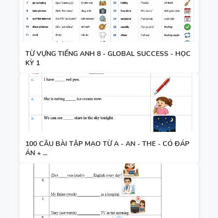
TỪ VỰNG TIẾNG ANH 8 - GLOBAL SUCCESS - HỌC
KỲ 1
100 CÂU BÀI TẬP MẠO TỪ A - AN - THE - CÓ ĐÁP
ÁN + ...