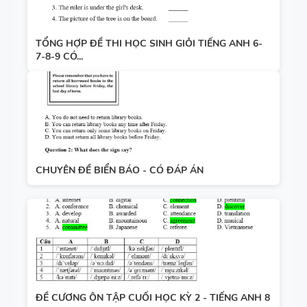
TỔNG HỢP ĐỀ THI HỌC SINH GIỎI TIẾNG ANH 6-
7-8-9 CÓ...
CHUYÊN ĐỀ BIỂN BÁO - CÓ ĐÁP ÁN
ĐỀ CƯƠNG ÔN TẬP CUỐI HỌC KỲ 2 - TIẾNG ANH 8