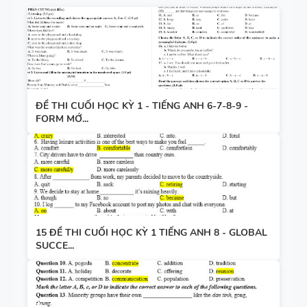
ĐỀ THI CUỐI HỌC KỲ 1 - TIẾNG ANH 6-7-8-9 -
FORM MỚ...
15 ĐỀ THI CUỐI HỌC KỲ 1 TIẾNG ANH 8 - GLOBAL
SUCCE...