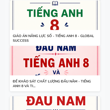
GIÁO ÁN NĂNG LỰC SỐ - TIẾNG ANH 8 - GLOBAL
SUCCESS
ĐỀ KHẢO SÁT CHẤT LƯỢNG ĐẦU NĂM - TIẾNG
ANH 8 VÀ TI...