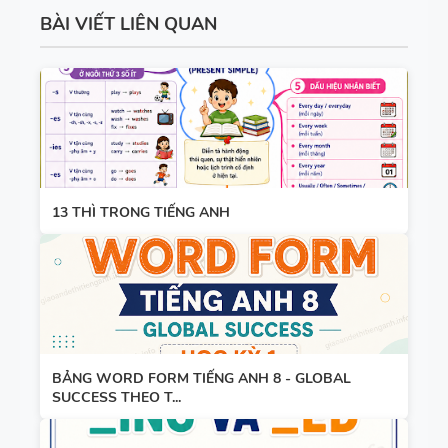
TIẾNG ANH
HỢP NĂNG
BÀI VIẾT LIÊN QUAN
LỰC SỐ -
CẢ NĂM
TỪ VỰNG
VÀ NGỮ
PHÁP -
TIẾNG ANH
13 THÌ TRONG TIẾNG ANH
6 - HỌC KỲ
1 - FILE
BẢNG
WORD +
WORD
ẢNH MINH
FORM -
HỌA
TIẾNG ANH
BẢNG WORD FORM TIẾNG ANH 8 - GLOBAL
11 -
SUCCESS THEO T...
GLOBAL
BẢNG
SUCCESS -