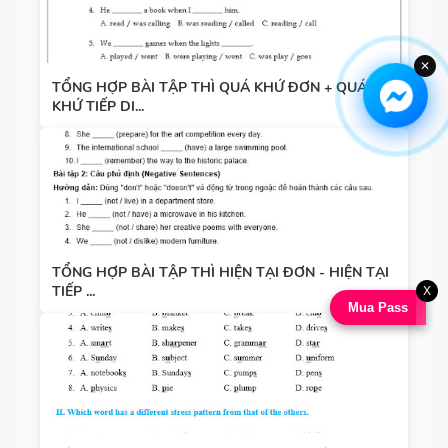
✕
TỔNG HỢP BÀI TẬP THÌ QUÁ KHỨ ĐƠN + QUÁ
KHỨ TIẾP DI...
TỔNG HỢP BÀI TẬP THÌ HIỆN TẠI ĐƠN - HIỆN TẠI
TIẾP ...
X
Mua Pass