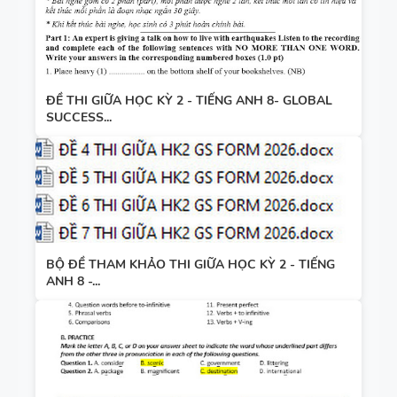
ĐỀ THI GIỮA HỌC KỲ 2 - TIẾNG ANH 8- GLOBAL
SUCCESS...
BỘ ĐỀ THAM KHẢO THI GIỮA HỌC KỲ 2 - TIẾNG
ANH 8 -...