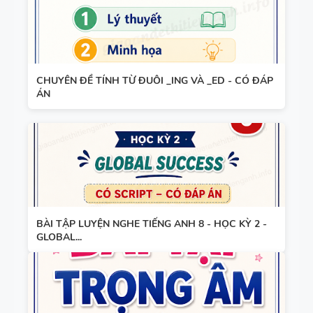
WORD
HỌC KỲ 1 -
FORM
CÓ ĐÁP ÁN
THEO TỪNG
UNIT -
CHUYÊN ĐỀ TÍNH TỪ ĐUÔI _ING VÀ _ED - CÓ ĐÁP
TIẾNG ANH
ÁN
10 -
GLOBAL
SUCCESS -
HỌC KỲ 1 -
CÓ ĐÁP ÁN
BÀI TẬP LUYỆN NGHE TIẾNG ANH 8 - HỌC KỲ 2 -
GLOBAL...