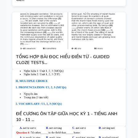
TỔNG HỢP BÀI ĐỌC HIỂU ĐIỀN TỪ - GUIDED
CLOZE TESTS...
ĐỀ CƯƠNG ÔN TẬP GIỮA HỌC KỲ 1 - TIẾNG ANH
10 - 11 ...