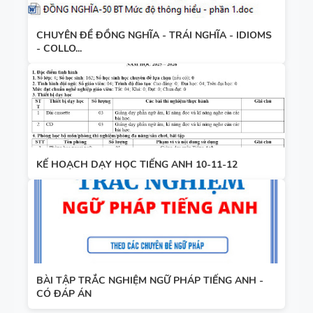
CHUYÊN ĐỀ ĐỒNG NGHĨA - TRÁI NGHĨA - IDIOMS
- COLLO...
KẾ HOẠCH DẠY HỌC TIẾNG ANH 10-11-12
BÀI TẬP TRẮC NGHIỆM NGỮ PHÁP TIẾNG ANH -
CÓ ĐÁP ÁN