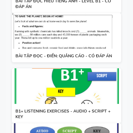
BÀI TẬP ĐỌC HIỂU TIẾNG ANH - LEVEL B1 - CÓ
ĐÁP ÁN
BÀI TẬP ĐỌC - ĐIỀN: QUẢNG CÁO - CÓ ĐÁP ÁN
B1+ LISTENING EXERCISES - AUDIO + SCRIPT +
KEY