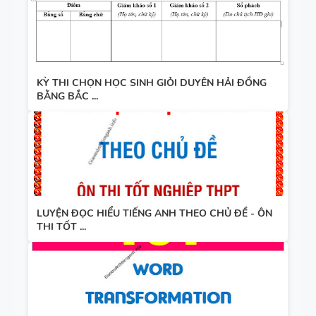
KỲ THI CHỌN HỌC SINH GIỎI DUYÊN HẢI ĐỒNG
BẰNG BẮC ...
LUYỆN ĐỌC HIỂU TIẾNG ANH THEO CHỦ ĐỀ - ÔN
THI TỐT ...