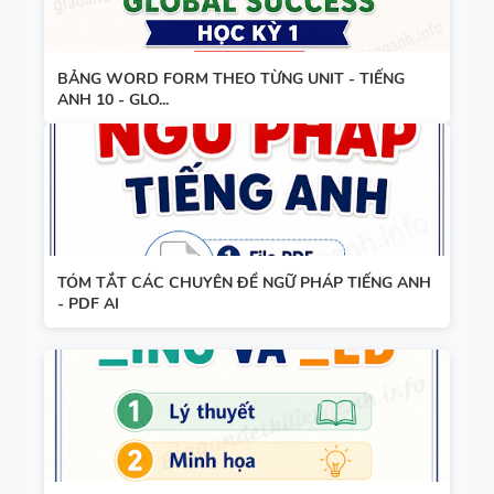
TIẾNG ANH
8 - HỌC KỲ
2 - GLOBAL
BẢNG WORD FORM THEO TỪNG UNIT - TIẾNG
TỪ VỰNG -
ANH 10 - GLO...
SUCCESS -
NGỮ PHÁP
CÓ SCRIPT
- TIẾNG
+ ĐÁP ÁN
ANH 7 -
GLOBAL
SUCCESS -
GIÁO ÁN
HỌC KỲ 1
TÓM TẮT CÁC CHUYÊN ĐỀ NGỮ PHÁP TIẾNG ANH
- PDF AI
THAM
KHẢO -
TIẾNG ANH
10 -
GLOBAL
13 THÌ
SUCCESS -
TRONG
CÓ TÍCH