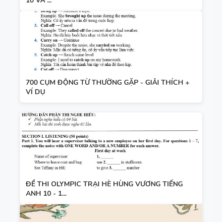
10 VÀ ...
700 CỤM ĐỘNG TỪ THƯỜNG GẶP - GIẢI THÍCH +
VÍ DỤ
ĐỀ THI OLYMPIC TRẠI HÈ HÙNG VƯƠNG TIẾNG
ANH 10 - 1...