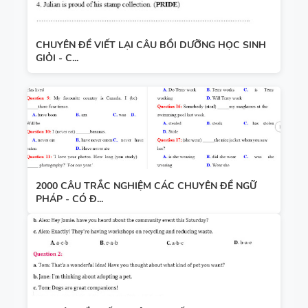
CHUYÊN ĐỀ VIẾT LẠI CÂU BỒI DƯỠNG HỌC SINH
GIỎI - C...
2000 CÂU TRẮC NGHIỆM CÁC CHUYÊN ĐỀ NGỮ
PHÁP - CÓ Đ...