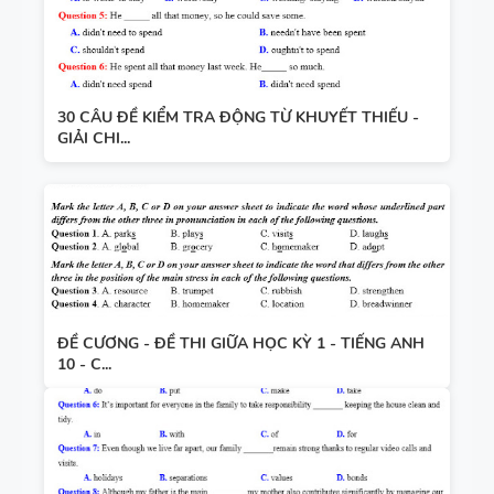
30 CÂU ĐỀ KIỂM TRA ĐỘNG TỪ KHUYẾT THIẾU -
GIẢI CHI...
ĐỀ CƯƠNG - ĐỀ THI GIỮA HỌC KỲ 1 - TIẾNG ANH
10 - C...