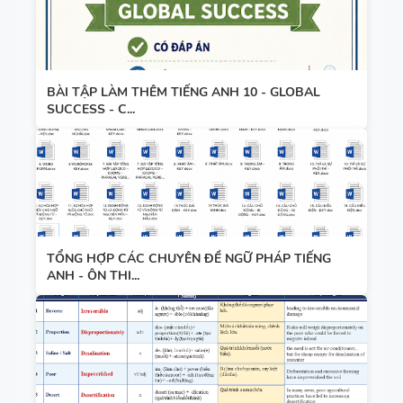
WORD
HỌC KỲ 1 -
FORM
CÓ ĐÁP ÁN
THEO TỪNG
UNIT -
BÀI TẬP LÀM THÊM TIẾNG ANH 10 - GLOBAL
SUCCESS - C...
TIẾNG ANH
10 -
GLOBAL
SUCCESS -
HỌC KỲ 1 -
CÓ ĐÁP ÁN
TỔNG HỢP CÁC CHUYÊN ĐỀ NGỮ PHÁP TIẾNG
ANH - ÔN THI...