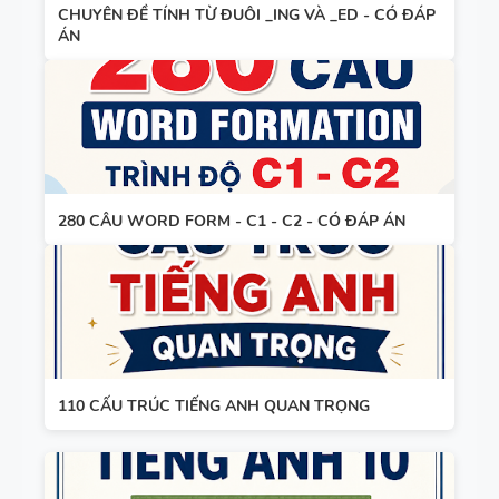
CHUYÊN ĐỀ TÍNH TỪ ĐUÔI _ING VÀ _ED - CÓ ĐÁP
TIẾNG ANH
HỢP NĂNG
ÁN
LỰC SỐ -
CẢ NĂM
TỪ VỰNG
VÀ NGỮ
PHÁP -
280 CÂU WORD FORM - C1 - C2 - CÓ ĐÁP ÁN
TIẾNG ANH
6 - HỌC KỲ
1 - FILE
BẢNG
WORD +
WORD
ẢNH MINH
FORM -
HỌA
TIẾNG ANH
110 CẤU TRÚC TIẾNG ANH QUAN TRỌNG
11 -
GLOBAL
BẢNG
SUCCESS -