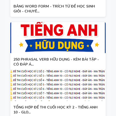
BẢNG WORD FORM - TRÍCH TỪ ĐỀ HỌC SINH
GIỎI - CHUYÊ...
250 PHRASAL VERB HỮU DỤNG - KÈM BÀI TẬP -
CÓ ĐÁP Á...
TỔNG HỢP ĐỀ THI CUỐI HỌC KỲ 2 - TIẾNG ANH
10 - GLO...