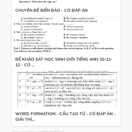
CHUYÊN ĐỀ BIỂN BÁO - CÓ ĐÁP ÁN
ĐỀ KHẢO SÁT HỌC SINH GIỎI TIẾNG ANH 10-11-
12 - CÓ ...
WORD FORMATION - CẤU TẠO TỪ - CÓ ĐÁP ÁN -
GIẢI THÍ...