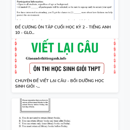
ĐỀ CƯƠNG ÔN TẬP CUỐI HỌC KỲ 2 - TIẾNG ANH
10 - GLO...
CHUYÊN ĐỀ VIẾT LẠI CÂU - BỒI DƯỠNG HỌC
SINH GIỎI -...