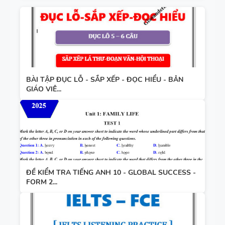
BÀI TẬP ĐỤC LỖ - SẮP XẾP - ĐỌC HIỂU - BẢN
GIÁO VIÊ...
ĐỀ KIỂM TRA TIẾNG ANH 10 - GLOBAL SUCCESS -
FORM 2...