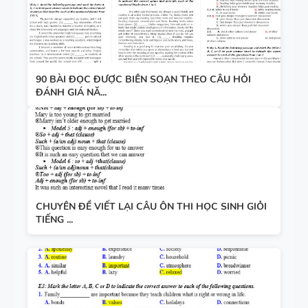
90 BÀI ĐỌC ĐƯỢC BIÊN SOẠN THEO CÂU HỎI
ĐÁNH GIÁ NĂ...
CHUYÊN ĐỀ VIẾT LẠI CÂU ÔN THI HỌC SINH GIỎI
TIẾNG ...