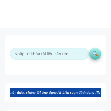
c chúng tôi ứng dụng AI biên soạn định dạng file Word chất lượng cao