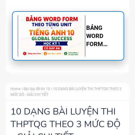
BẢNG
WORD
FORM
TIẾNG ANH
8 - GLOBAL
SUCCESS
BẢNG
THEO TỪNG
WORD
UNIT - HỌC
Home
Bài tập đề thi 10
10 DẠNG BÀI LUYỆN THI THPTQG THEO 3
FORM
KỲ 1 - CÓ
MỨC ĐỘ - GIẢI CHI TIẾT
THEO TỪNG
ĐÁP ÁN
UNIT -
10 DẠNG BÀI LUYỆN THI
TIẾNG ANH
THPTQG THEO 3 MỨC ĐỘ
TÓM TẮT
7 - GLOBAL
CÁC
SUCCESS -