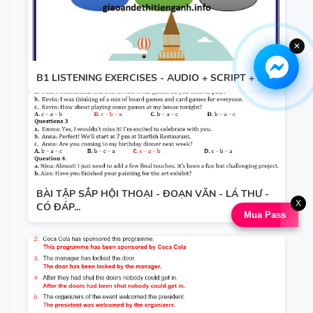
✕
B1 LISTENING EXERCISES - AUDIO + SCRIPT + KEY
BÀI TẬP SẮP HỘI THOẠI - ĐOẠN VĂN - LÁ THƯ -
X
CÓ ĐÁP...
Mua Pass