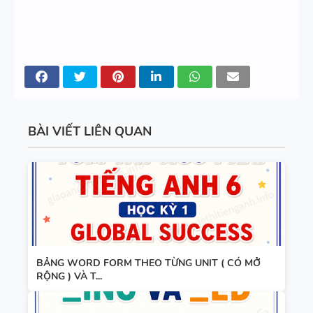
ÁN
280 CÂU
WORD
FORM - C1
- C2 - CÓ
ĐÁP ÁN
BÀI VIẾT LIÊN QUAN
11 CHUYÊN
ĐỀ VIẾT LẠI
CÂU - ÔN
VÀO LỚP 6
- LÝ
THUYẾT +
BẢNG WORD FORM THEO TỪNG UNIT ( CÓ MỞ
110 CẤU
BÀI TẬP +
RỘNG ) VÀ T...
TRÚC
ĐÁP ÁN
TIẾNG ANH