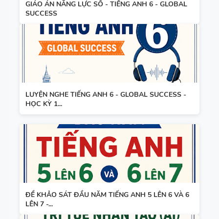
GIÁO ÁN NĂNG LỰC SỐ - TIẾNG ANH 6 - GLOBAL
SUCCESS
LUYỆN NGHE TIẾNG ANH 6 - GLOBAL SUCCESS -
HỌC KỲ 1...
ĐỀ KHẢO SÁT ĐẦU NĂM TIẾNG ANH 5 LÊN 6 VÀ 6
LÊN 7 -...