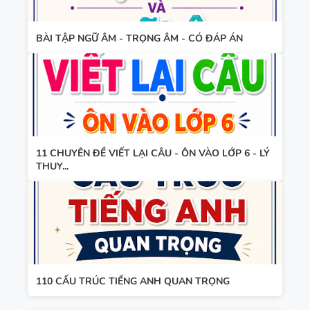
FORM
SUCCESS -
TIẾNG ANH
HỌC KỲ 1 -
BÀI TẬP NGỮ ÂM - TRỌNG ÂM - CÓ ĐÁP ÁN
8 - GLOBAL
CÓ ĐÁP ÁN
SUCCESS
BẢNG
THEO TỪNG
WORD
UNIT - HỌC
FORM
KỲ 1 - CÓ
THEO TỪNG
ĐÁP ÁN
11 CHUYÊN ĐỀ VIẾT LẠI CÂU - ÔN VÀO LỚP 6 - LÝ
UNIT -
THUY...
TIẾNG ANH
TÓM TẮT
7 - GLOBAL
CÁC
SUCCESS -
CHUYÊN ĐỀ
HỌC KỲ 1 -
NGỮ PHÁP
CÓ ĐÁP ÁN
TIẾNG ANH
110 CẤU TRÚC TIẾNG ANH QUAN TRỌNG
- PDF AI
SPEAKING