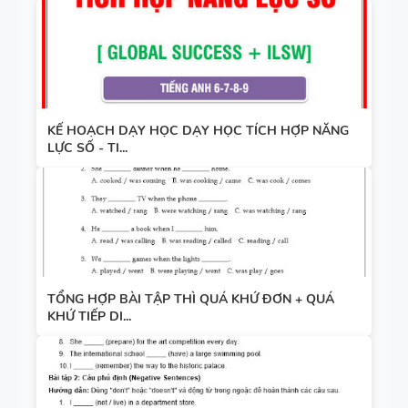
KẾ HOẠCH DẠY HỌC DẠY HỌC TÍCH HỢP NĂNG
LỰC SỐ - TI...
TỔNG HỢP BÀI TẬP THÌ QUÁ KHỨ ĐƠN + QUÁ
KHỨ TIẾP DI...