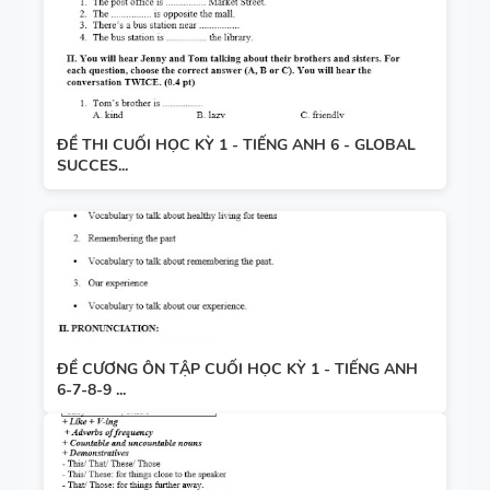
ĐỀ THI CUỐI HỌC KỲ 1 - TIẾNG ANH 6 - GLOBAL
SUCCES...
ĐỀ CƯƠNG ÔN TẬP CUỐI HỌC KỲ 1 - TIẾNG ANH
6-7-8-9 ...