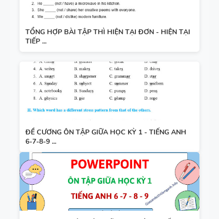
TỔNG HỢP BÀI TẬP THÌ HIỆN TẠI ĐƠN - HIỆN TẠI
TIẾP ...
ĐỀ CƯƠNG ÔN TẬP GIỮA HỌC KỲ 1 - TIẾNG ANH
6-7-8-9 ...