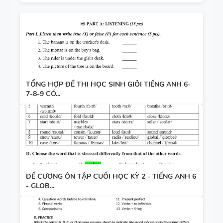
TỔNG HỢP ĐỀ THI HỌC SINH GIỎI TIẾNG ANH 6-
7-8-9 CÓ...
ĐỀ CƯƠNG ÔN TẬP CUỐI HỌC KỲ 2 - TIẾNG ANH 6
- GLOB...