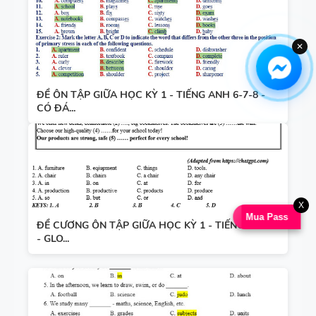
✕
ĐỀ ÔN TẬP GIỮA HỌC KỲ 1 - TIẾNG ANH 6-7-8 -
CÓ ĐÁ...
X
Mua Pass
ĐỀ CƯƠNG ÔN TẬP GIỮA HỌC KỲ 1 - TIẾNG ANH 6
- GLO...