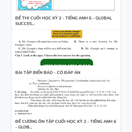
ĐỀ THI CUỐI HỌC KỲ 2 - TIẾNG ANH 6 - GLOBAL
SUCCES...
BÀI TẬP BIỂN BÁO - CÓ ĐÁP ÁN
ĐỀ CƯƠNG ÔN TẬP CUỐI HỌC KỲ 2 - TIẾNG ANH 6
- GLOB...