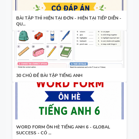
BÀI TẬP THÌ HIỆN TẠI ĐƠN - HIỆN TẠI TIẾP DIỄN -
QU...
30 CHỦ ĐỀ BÀI TẬP TIẾNG ANH
WORD FORM ÔN HÈ TIẾNG ANH 6 - GLOBAL
SUCCESS - CÓ ...