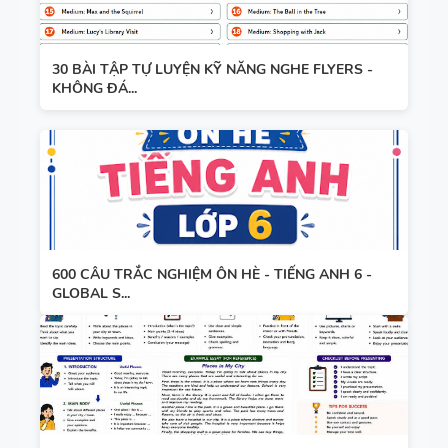
30 BÀI TẬP TỰ LUYỆN KỸ NĂNG NGHE FLYERS -
KHÔNG ĐÁ...
600 CÂU TRẮC NGHIỆM ÔN HÈ - TIẾNG ANH 6 -
GLOBAL S...