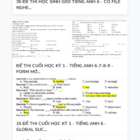
35 ĐỀ THI HỌC SINH GIỎI TIẾNG ANH 6 - CÓ FILE
NGHE...
ĐỀ THI CUỐI HỌC KỲ 1 - TIẾNG ANH 6-7-8-9 -
FORM MỚ...
15 ĐỀ THI CUỐI HỌC KỲ 1 - TIẾNG ANH 6 -
GLOBAL SUC...