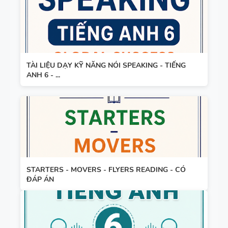
SẮP XẾP
NGỮ PHÁP
TỪ THÀNH
- TIẾNG
CÂU VÀ
ANH 9 -
ĐIỀN TỪ
GLOBAL
VÀO CHỖ
TÀI LIỆU DẠY KỸ NĂNG NÓI SPEAKING - TIẾNG
SUCCESS -
ANH 6 - ...
TRỐNG -
ÔN VÀO 10
TIẾNG ANH
7 - HỌC KỲ
1 - GLOBAL
SUCCESS -
CÓ ĐÁP ÁN
STARTERS - MOVERS - FLYERS READING - CÓ
ĐÁP ÁN