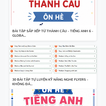
BÀI TẬP SẮP XẾP TỪ THÀNH CÂU - TIẾNG ANH 6 -
GLOBA...
30 BÀI TẬP TỰ LUYỆN KỸ NĂNG NGHE FLYERS -
KHÔNG ĐÁ...