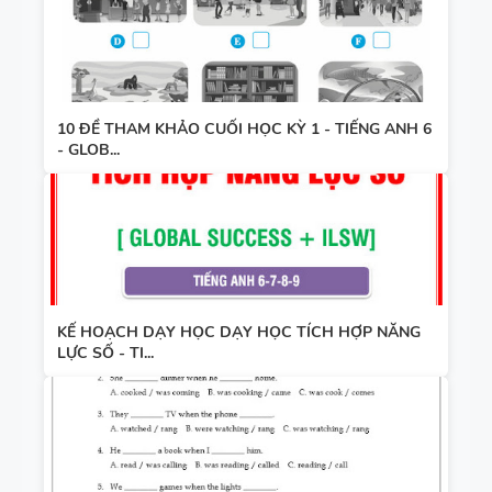
10 ĐỀ THAM KHẢO CUỐI HỌC KỲ 1 - TIẾNG ANH 6
- GLOB...
KẾ HOẠCH DẠY HỌC DẠY HỌC TÍCH HỢP NĂNG
LỰC SỐ - TI...