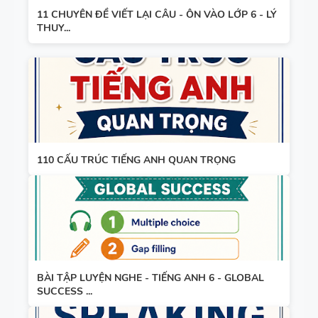
ĐUÔI _ING
PHÁP -
11 CHUYÊN ĐỀ VIẾT LẠI CÂU - ÔN VÀO LỚP 6 - LÝ
THUY...
VÀ _ED - CÓ
TIẾNG ANH
ĐÁP ÁN
6 - GLOBAL
SUCCESS -
MINDMAP
HỌC KỲ 1 -
SPEAKING -
CÓ ĐÁP ÁN
TIẾNG ANH
6 - HỌC KỲ
110 CẤU TRÚC TIẾNG ANH QUAN TRỌNG
1 - GLOBAL
SUCCESS
TỔNG HỢP
WORD
FORM
THEO TỪNG
UNIT VÀ
BÀI TẬP LUYỆN NGHE - TIẾNG ANH 6 - GLOBAL
SUCCESS ...
CÁC
BÀI TẬP
CHUYÊN ĐỀ