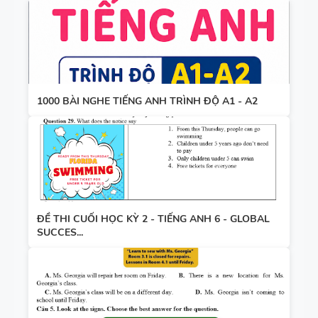
1000 BÀI NGHE TIẾNG ANH TRÌNH ĐỘ A1 - A2
ĐỀ THI CUỐI HỌC KỲ 2 - TIẾNG ANH 6 - GLOBAL
SUCCES...