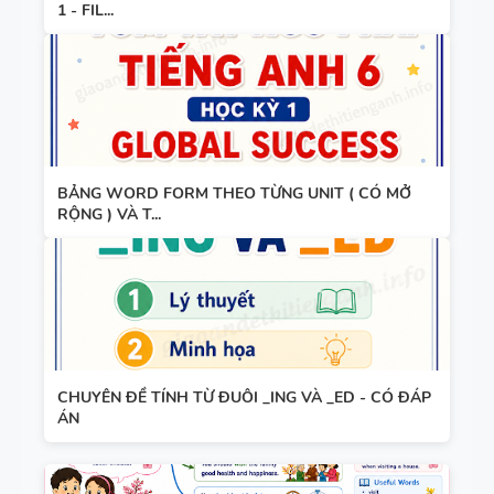
UNIT -
1 - FIL...
TIẾNG ANH
TÓM TẮT
7 - GLOBAL
CÁC
SUCCESS -
CHUYÊN ĐỀ
HỌC KỲ 1 -
NGỮ PHÁP
CÓ ĐÁP ÁN
TIẾNG ANH
BẢNG WORD FORM THEO TỪNG UNIT ( CÓ MỞ
- PDF AI
RỘNG ) VÀ T...
SPEAKING
TIẾNG ANH
3
CHUYÊN ĐỀ TÍNH TỪ ĐUÔI _ING VÀ _ED - CÓ ĐÁP
SPEAKING -
ÁN
TIẾNG ANH
4 -