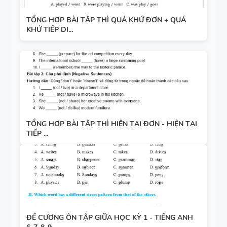
TỔNG HỢP BÀI TẬP THÌ QUÁ KHỨ ĐƠN + QUÁ
KHỨ TIẾP DI...
TỔNG HỢP BÀI TẬP THÌ HIỆN TẠI ĐƠN - HIỆN TẠI
TIẾP ...
ĐỀ CƯƠNG ÔN TẬP GIỮA HỌC KỲ 1 - TIẾNG ANH