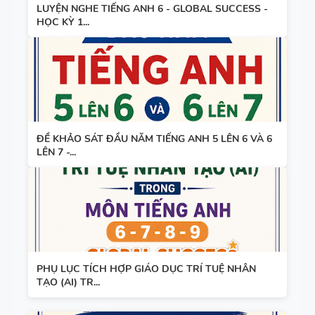
LUYỆN NGHE TIẾNG ANH 6 - GLOBAL SUCCESS -
HỌC KỲ 1...
ĐỀ KHẢO SÁT ĐẦU NĂM TIẾNG ANH 5 LÊN 6 VÀ 6
LÊN 7 -...
PHỤ LỤC TÍCH HỢP GIÁO DỤC TRÍ TUỆ NHÂN
TẠO (AI) TR...