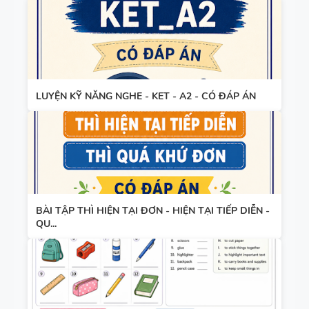
LUYỆN KỸ NĂNG NGHE - KET - A2 - CÓ ĐÁP ÁN
BÀI TẬP THÌ HIỆN TẠI ĐƠN - HIỆN TẠI TIẾP DIỄN -
QU...