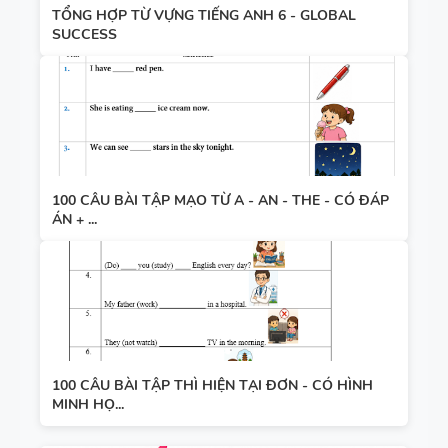
TỔNG HỢP TỪ VỰNG TIẾNG ANH 6 - GLOBAL
SUCCESS
100 CÂU BÀI TẬP MẠO TỪ A - AN - THE - CÓ ĐÁP
ÁN + ...
100 CÂU BÀI TẬP THÌ HIỆN TẠI ĐƠN - CÓ HÌNH
MINH HỌ...