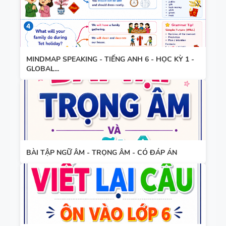
CAMBRIDG
E
SPEAKING
WHEEL -
MINDMAP SPEAKING - TIẾNG ANH 6 - HỌC KỲ 1 -
GLOBAL...
TIẾNG ANH
5 - GLOBAL
SUCCESS
BẢNG
WORD
BÀI TẬP NGỮ ÂM - TRỌNG ÂM - CÓ ĐÁP ÁN
FORM
THEO TỪNG
UNIT ( CÓ
MỞ RỘNG )
CHUYÊN ĐỀ
VÀ TÓM
TÍNH TỪ
TẮT NGỮ