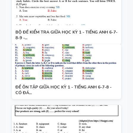
BỘ ĐỀ KIỂM TRA GIỮA HỌC KỲ 1 - TIẾNG ANH 6-7-
8-9 -...
ĐỀ ÔN TẬP GIỮA HỌC KỲ 1 - TIẾNG ANH 6-7-8 -
CÓ ĐÁ...