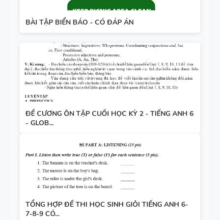
BÀI TẬP BIỂN BÁO - CÓ ĐÁP ÁN
ĐỀ CƯƠNG ÔN TẬP CUỐI HỌC KỲ 2 - TIẾNG ANH 6
- GLOB...
TỔNG HỢP ĐỀ THI HỌC SINH GIỎI TIẾNG ANH 6-
7-8-9 CÓ...