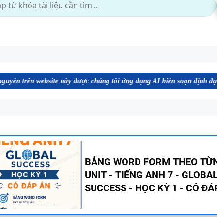
ite này được chúng tôi ứng dụng AI biên soạn định dạng file Word chấ
TÓM TẮT CÁC CHUYÊN ĐỀ N
PHÁP TIẾNG ANH - PDF AI