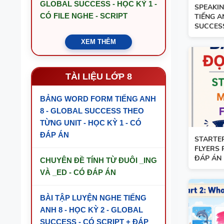
GLOBAL SUCCESS - HỌC KỲ 1 -
SPEAKIN
CÓ FILE NGHE - SCRIPT
TIẾNG A
SUCCES
XEM THÊM
TÀI LIỆU LỚP 8
BẢNG WORD FORM TIẾNG ANH
8 - GLOBAL SUCCESS THEO
TỪNG UNIT - HỌC KỲ 1 - CÓ
ĐÁP ÁN
STARTER
FLYERS 
ĐÁP ÁN
CHUYÊN ĐỀ TÍNH TỪ ĐUÔI _ING
VÀ _ED - CÓ ĐÁP ÁN
BÀI TẬP LUYỆN NGHE TIẾNG
ANH 8 - HỌC KỲ 2 - GLOBAL
SUCCESS - CÓ SCRIPT + ĐÁP