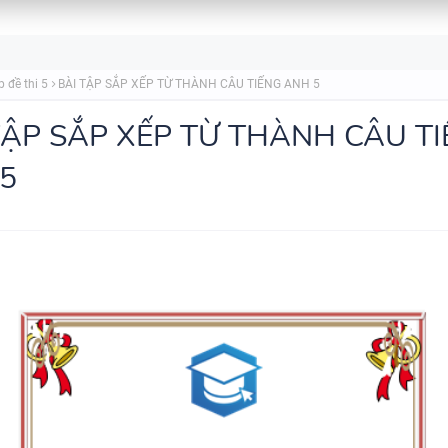
SPEAKING TIẾNG ANH 3
p đề thi 5
BÀI TẬP SẮP XẾP TỪ THÀNH CÂU TIẾNG ANH 5
TẬP SẮP XẾP TỪ THÀNH CÂU T
5
SPEAKING - TIẾNG ANH 4 -
CAMBRIDGE
SPEAKING WHEEL - TIẾNG ANH
GLOBAL SUCCESS