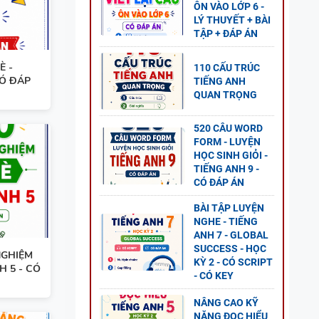
ÔN VÀO LỚP 6 -
LÝ THUYẾT + BÀI
ẾNG
TẬP + ĐÁP ÁN
D +
È -
110 CẤU TRÚC
CÓ ĐÁP
TIẾNG ANH
QUAN TRỌNG
520 CÂU WORD
FORM - LUYỆN
NH 11
HỌC SINH GIỎI -
1 - CÓ
TIẾNG ANH 9 -
CÓ ĐÁP ÁN
BÀI TẬP LUYỆN
NGHE - TIẾNG
ANH 7 - GLOBAL
SUCCESS - HỌC
NGHIỆM
NG
KỲ 2 - CÓ SCRIPT
H 5 - CÓ
- CÓ KEY
AL
P ÁN
NÂNG CAO KỸ
NĂNG ĐỌC HIỂU