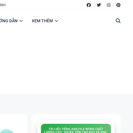
ANH
ỚNG DẪN
XEM THÊM
TÀI LIỆU TIẾNG ANH FILE WORD CHẤT
LƯỢNG CAO, THUẬN TIỆN CHO DẠY VÀ HỌC.