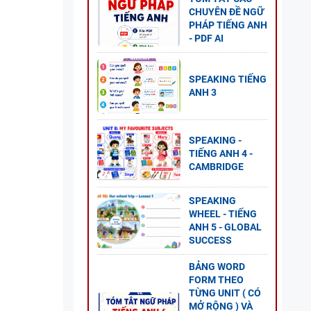
CHUYÊN ĐỀ NGỮ
PHÁP TIẾNG ANH
- PDF AI
NG
SPEAKING TIẾNG
GLOBAL
ANH 3
P ÁN
SPEAKING -
TIẾNG ANH 4 -
CAMBRIDGE
NG VÀ
SPEAKING
WHEEL - TIẾNG
ANH 5 - GLOBAL
SUCCESS
BẢNG WORD
FORM THEO
 ANH
TỪNG UNIT ( CÓ
ESS
MỞ RỘNG ) VÀ