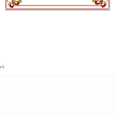
TỔNG HỢP WORD FORM THE
TỪNG UNIT VÀ CÁC CHUYÊN 
NGỮ PHÁP - TIẾNG ANH 9 - 
N
SUCCESS - ÔN VÀO 10
hi 5
BÀI TẬP SẮP XẾP TỪ THÀNH
VÀ ĐIỀN TỪ VÀO CHỖ TRỐNG 
TIẾNG ANH 7 - HỌC KỲ 1 - G
SUCCESS - CÓ ĐÁP ÁN
TÀI LIỆU DẠY NÓI SPEAKING -