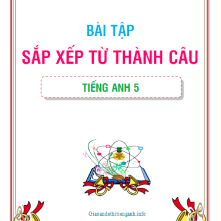
BẢNG WORD FORM THEO TỪ
UNIT ( CÓ MỞ RỘNG ) VÀ TÓM TẮT
NGỮ PHÁP - TIẾNG ANH 6 - 
SUCCESS - HỌC KỲ 1 - CÓ ĐÁ
CHUYÊN ĐỀ TÍNH TỪ ĐUÔI _I
_ED - CÓ ĐÁP ÁN
MINDMAP SPEAKING - TIẾNG
6 - HỌC KỲ 1 - GLOBAL SUCC