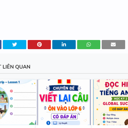
TIẾNG ANH 7 - GLOBAL SUCC
HỌC KỲ 1
BÀI TẬP LUYỆN NGHE - TIẾN
9 - GLOBAL SUCCESS - HỌC KỲ
CÓ SCRIPT + ĐÁP ÁN
T LIÊN QUAN
BÀI TẬP LUYỆN NGHE TIẾNG 
- HỌC KỲ 2 - GLOBAL SUCCES
SCRIPT + ĐÁP ÁN