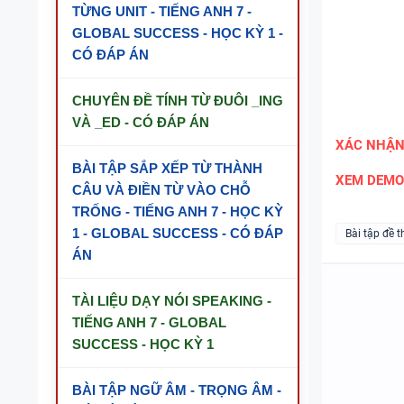
TỪNG UNIT - TIẾNG ANH 7 -
GLOBAL SUCCESS - HỌC KỲ 1 -
CÓ ĐÁP ÁN
CHUYÊN ĐỀ TÍNH TỪ ĐUÔI _ING
VÀ _ED - CÓ ĐÁP ÁN
XÁC NHẬ
BÀI TẬP SẮP XẾP TỪ THÀNH
XEM DEMO
CÂU VÀ ĐIỀN TỪ VÀO CHỖ
TRỐNG - TIẾNG ANH 7 - HỌC KỲ
1 - GLOBAL SUCCESS - CÓ ĐÁP
Bài tập đề t
ÁN
TÀI LIỆU DẠY NÓI SPEAKING -
TIẾNG ANH 7 - GLOBAL
SUCCESS - HỌC KỲ 1
BÀI TẬP NGỮ ÂM - TRỌNG ÂM -