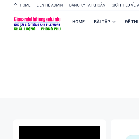
HOME
LIÊN HỆ ADMIN
ĐĂNG KÝ TÀI KHOẢN
GIỚI THIỆU VỀ 
HOME
BÀI TẬP
ĐỀ THI