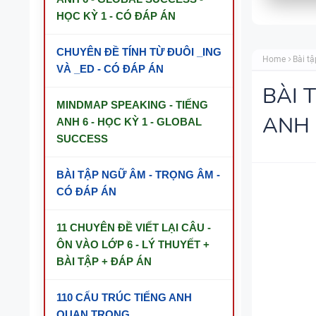
HỌC KỲ 1 - CÓ ĐÁP ÁN
CHUYÊN ĐỀ TÍNH TỪ ĐUÔI _ING
Home
Bài tậ
VÀ _ED - CÓ ĐÁP ÁN
BÀI 
MINDMAP SPEAKING - TIẾNG
ANH 
ANH 6 - HỌC KỲ 1 - GLOBAL
SUCCESS
BÀI TẬP NGỮ ÂM - TRỌNG ÂM -
CÓ ĐÁP ÁN
11 CHUYÊN ĐỀ VIẾT LẠI CÂU -
ÔN VÀO LỚP 6 - LÝ THUYẾT +
BÀI TẬP + ĐÁP ÁN
110 CẤU TRÚC TIẾNG ANH
QUAN TRỌNG