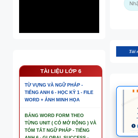
Tài nguyên trên webs
TÀI LIỆU LỚP 6
TỪ VỰNG VÀ NGỮ PHÁP -
TIẾNG ANH 6 - HỌC KỲ 1 - FILE
WORD + ẢNH MINH HỌA
BẢNG WORD FORM THEO
TỪNG UNIT ( CÓ MỞ RỘNG ) VÀ
TÓM TẮT NGỮ PHÁP - TIẾNG
ANH 6 - GLOBAL SUCCESS -