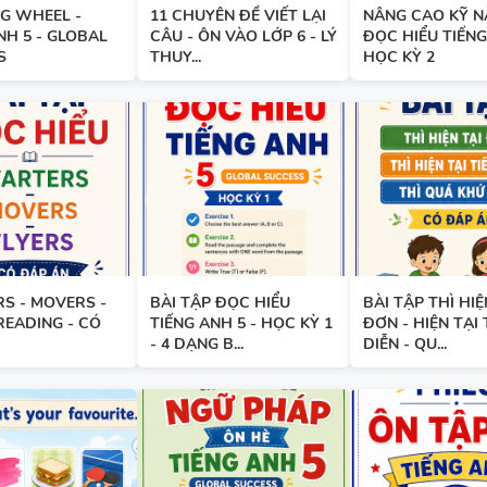
G WHEEL -
11 CHUYÊN ĐỀ VIẾT LẠI
NÂNG CAO KỸ 
BÀI TẬP NGỮ ÂM - TRỌNG ÂM
NH 5 - GLOBAL
CÂU - ÔN VÀO LỚP 6 - LÝ
ĐỌC HIỂU TIẾNG
ĐÁP ÁN
S
THUY...
HỌC KỲ 2
280 CÂU WORD FORM - C1 - C
ĐÁP ÁN
S - MOVERS -
BÀI TẬP ĐỌC HIỂU
BÀI TẬP THÌ HIỆ
READING - CÓ
TIẾNG ANH 5 - HỌC KỲ 1
ĐƠN - HIỆN TẠI 
- 4 DẠNG B...
DIỄN - QU...
11 CHUYÊN ĐỀ VIẾT LẠI CÂU 
VÀO LỚP 6 - LÝ THUYẾT + BÀI
ĐÁP ÁN