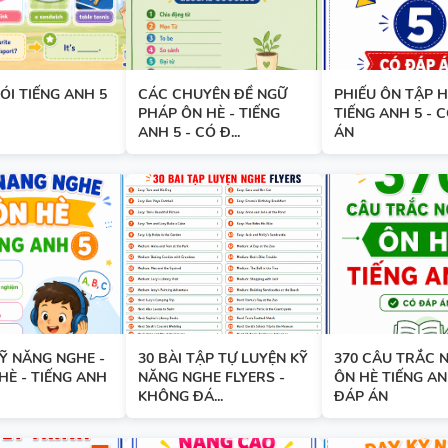
TỪ VỰNG VÀ NGỮ PHÁP - TI
ANH 6 - HỌC KỲ 1 - FILE WOR
ÓI TIẾNG ANH 5
CÁC CHUYÊN ĐỀ NGỮ
PHIẾU ÔN TẬP H
ẢNH MINH HỌA
PHÁP ÔN HÈ - TIẾNG
TIẾNG ANH 5 - 
ANH 5 - CÓ Đ...
ÁN
BẢNG WORD FORM - TIẾNG A
- GLOBAL SUCCESS - HỌC KỲ 
ĐÁP ÁN
Ỹ NĂNG NGHE -
30 BÀI TẬP TỰ LUYỆN KỸ
370 CÂU TRẮC 
BẢNG WORD FORM THEO TỪ
HÈ - TIẾNG ANH
NĂNG NGHE FLYERS -
ÔN HÈ TIẾNG AN
UNIT - TIẾNG ANH 10 - GLOB
KHÔNG ĐÁ...
ĐÁP ÁN
SUCCESS - HỌC KỲ 1 - CÓ ĐÁ