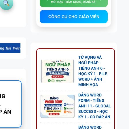
MỜI BẠN THAM KHẢO, ĐĂNG KÝ.
CÔNG CỤ CHO GIÁO VIÊN
t lượng cao, thuận tiện cho dạy và học tiếng Anh. Mời bạn tham khảo,
TỪ VỰNG VÀ
NGỮ PHÁP -
TIẾNG ANH 6 -
HỌC KỲ 1 - FILE
WORD + ẢNH
MINH HỌA
BẢNG WORD
GỮ
FORM - TIẾNG
ANH 11 - GLOBAL
SUCCESS - HỌC
KỲ 1 - CÓ ĐÁP ÁN
BẢNG WORD