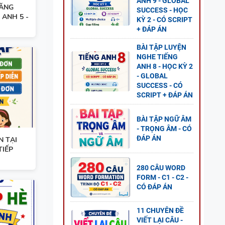
ANH 9 - GLOBAL
NĂNG
SUCCESS - HỌC
 - CÓ
 ANH 5 -
KỲ 2 - CÓ SCRIPT
+ ĐÁP ÁN
BÀI TẬP LUYỆN
NGHE TIẾNG
ANH 8 - HỌC KỲ 2
- GLOBAL
SUCCESS - CÓ
2 - CÓ
SCRIPT + ĐÁP ÁN
BÀI TẬP NGỮ ÂM
- TRỌNG ÂM - CÓ
ĐÁP ÁN
N TẠI
TIẾP
- ÔN
280 CÂU WORD
FORM - C1 - C2 -
 TẬP +
CÓ ĐÁP ÁN
11 CHUYÊN ĐỀ
VIẾT LẠI CÂU -