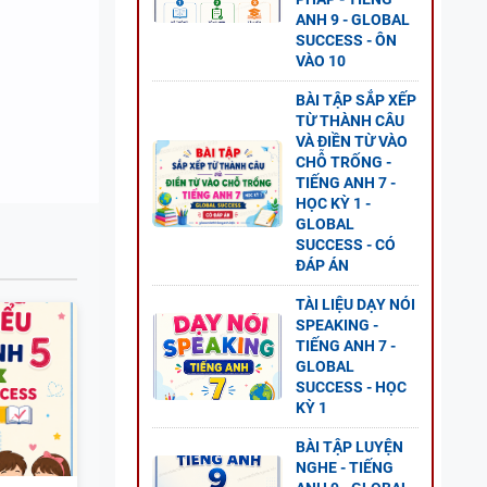
ESS -
ANH 9 - GLOBAL
SUCCESS - ÔN
VÀO 10
BÀI TẬP SẮP XẾP
TỪ THÀNH CÂU
VÀ ĐIỀN TỪ VÀO
G ANH
CHỖ TRỐNG -
 2 -
TIẾNG ANH 7 -
HỌC KỲ 1 -
GLOBAL
SUCCESS - CÓ
ĐÁP ÁN
TÀI LIỆU DẠY NÓI
ANH 8
SPEAKING -
TIẾNG ANH 7 -
S - CÓ
GLOBAL
SUCCESS - HỌC
KỲ 1
BÀI TẬP LUYỆN
NGHE - TIẾNG