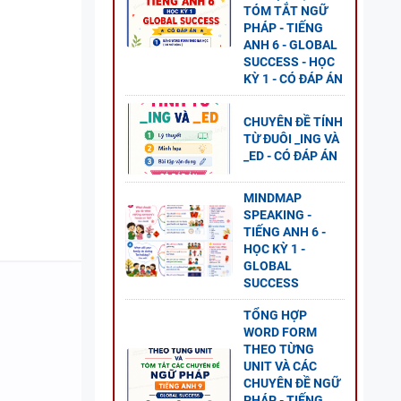
TÓM TẮT NGỮ
PHÁP - TIẾNG
ANH 6 - GLOBAL
SUCCESS - HỌC
KỲ 1 - CÓ ĐÁP ÁN
O
ĐỀ
CHUYÊN ĐỀ TÍNH
TỪ ĐUÔI _ING VÀ
GLOBAL
_ED - CÓ ĐÁP ÁN
MINDMAP
SPEAKING -
TIẾNG ANH 6 -
 CÂU
HỌC KỲ 1 -
-
GLOBAL
SUCCESS
LOBAL
TỔNG HỢP
WORD FORM
THEO TỪNG
UNIT VÀ CÁC
CHUYÊN ĐỀ NGỮ
PHÁP - TIẾNG