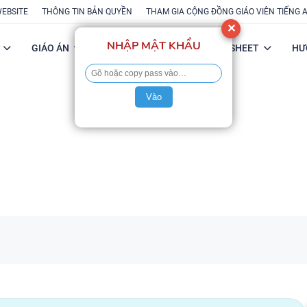
WEBSITE
THÔNG TIN BẢN QUYỀN
THAM GIA CỘNG ĐỒNG GIÁO VIÊN TIẾNG 
✕
NHẬP MẬT KHẨU
GIÁO ÁN
POWERPOINT
FLASH-SHEET
HƯ
Vào