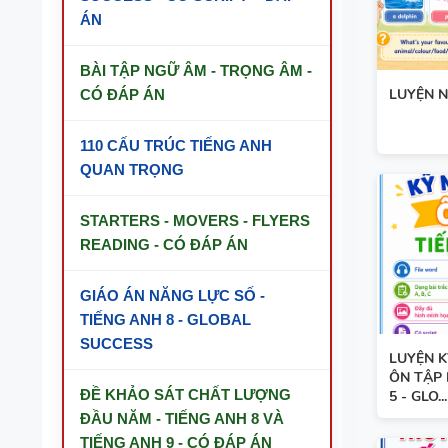
ÁN
BÀI TẬP NGỮ ÂM - TRỌNG ÂM -
LUYỆN N
CÓ ĐÁP ÁN
110 CẤU TRÚC TIẾNG ANH
QUAN TRỌNG
STARTERS - MOVERS - FLYERS
READING - CÓ ĐÁP ÁN
GIÁO ÁN NĂNG LỰC SỐ -
TIẾNG ANH 8 - GLOBAL
SUCCESS
LUYỆN K
ÔN TẬP 
ĐỀ KHẢO SÁT CHẤT LƯỢNG
5 - GLO...
ĐẦU NĂM - TIẾNG ANH 8 VÀ
TIẾNG ANH 9 - CÓ ĐÁP ÁN