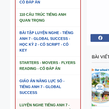
CÓ ĐÁP ÁN
110 CẤU TRÚC TIẾNG ANH
QUAN TRỌNG
BÀI TẬP LUYỆN NGHE - TIẾNG
ANH 7 - GLOBAL SUCCESS -
HỌC KỲ 2 - CÓ SCRIPT - CÓ
KEY
BÀI VIẾ
STARTERS - MOVERS - FLYERS
READING - CÓ ĐÁP ÁN
GIÁO ÁN NĂNG LỰC SỐ -
TIẾNG ANH 7 - GLOBAL
SUCCESS
LUYỆN NGHE TIẾNG ANH 7 -