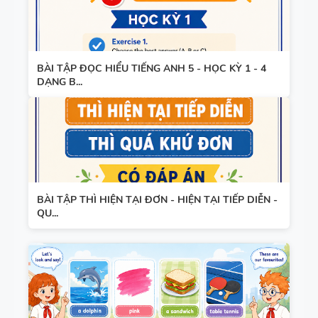
TIẾNG ANH
HỢP NĂNG
LỰC SỐ -
CẢ NĂM
BÀI TẬP ĐỌC HIỂU TIẾNG ANH 5 - HỌC KỲ 1 - 4
DẠNG B...
TỪ VỰNG
VÀ NGỮ
PHÁP -
TIẾNG ANH
6 - HỌC KỲ
1 - FILE
BẢNG
BÀI TẬP THÌ HIỆN TẠI ĐƠN - HIỆN TẠI TIẾP DIỄN -
WORD +
QU...
WORD
ẢNH MINH
FORM -
HỌA
TIẾNG ANH
11 -
GLOBAL
BẢNG
SUCCESS -