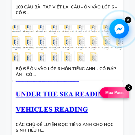
100 CÂU BÀI TẬP VIẾT LẠI CÂU - ÔN VÀO LỚP 6 -
CÓ Đ...
✕
BỘ ĐỀ ÔN VÀO LỚP 6 MÔN TIẾNG ANH - CÓ ĐÁP
ÁN - CÓ ...
X
Mua Pass
CÁC CHỦ ĐỀ LUYỆN ĐỌC TIẾNG ANH CHO HỌC
SINH TIỂU H...