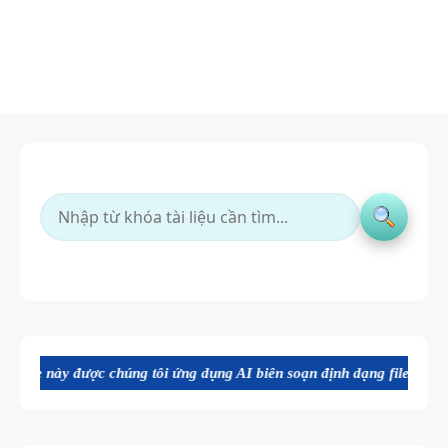
chúng tôi ứng dụng AI biên soạn định dạng file Word chất lượng cao, 