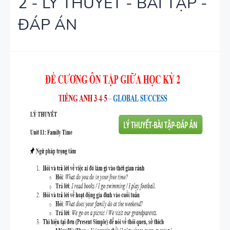
2 - LÝ THUYẾT - BÀI TẬP -
CHUYÊN ĐỀ
HỌC KỲ 1 -
ĐÁP ÁN
NGỮ PHÁP
CÓ ĐÁP ÁN
TIẾNG ANH
- PDF AI
SPEAKING
TIẾNG ANH
3
SPEAKING -
TIẾNG ANH
4 -
CAMBRIDG
E
SPEAKING