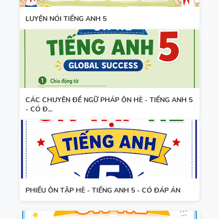
WORD
HỌC KỲ 1 -
LUYỆN NÓI TIẾNG ANH 5
FORM
CÓ ĐÁP ÁN
THEO TỪNG
UNIT -
TIẾNG ANH
10 -
GLOBAL
CÁC CHUYÊN ĐỀ NGỮ PHÁP ÔN HÈ - TIẾNG ANH 5
SUCCESS -
- CÓ Đ...
HỌC KỲ 1 -
CÓ ĐÁP ÁN
PHIẾU ÔN TẬP HÈ - TIẾNG ANH 5 - CÓ ĐÁP ÁN