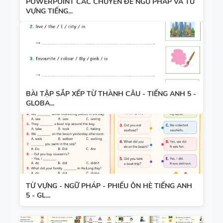
POWERPOINT CÁC CHUYÊN ĐỀ NGỮ PHÁP VÀ TỪ
VỰNG TIẾNG...
BÀI TẬP SẮP XẾP TỪ THÀNH CÂU - TIẾNG ANH 5 -
GLOBA...
TỪ VỰNG - NGỮ PHÁP - PHIẾU ÔN HÈ TIẾNG ANH
5 - GL...