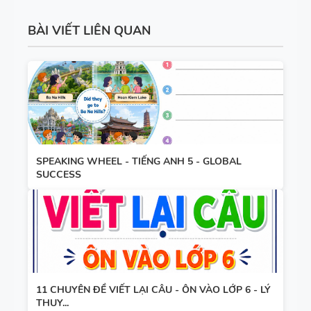
ĐIỀN TỪ
GLOBAL
VÀO CHỖ
SUCCESS -
BÀI VIẾT LIÊN QUAN
TÀI LIỆU
TRỐNG -
ÔN VÀO 10
DẠY NÓI
TIẾNG ANH
SPEAKING -
7 - HỌC KỲ
TIẾNG ANH
1 - GLOBAL
7 - GLOBAL
SUCCESS -
SUCCESS -
CÓ ĐÁP ÁN
BÀI TẬP
HỌC KỲ 1
SPEAKING WHEEL - TIẾNG ANH 5 - GLOBAL
LUYỆN
SUCCESS
NGHE -
TIẾNG ANH
9 - GLOBAL
SUCCESS -
BÀI TẬP
HỌC KỲ 2 -
LUYỆN
CÓ SCRIPT
11 CHUYÊN ĐỀ VIẾT LẠI CÂU - ÔN VÀO LỚP 6 - LÝ
NGHE
+ ĐÁP ÁN
THUY...