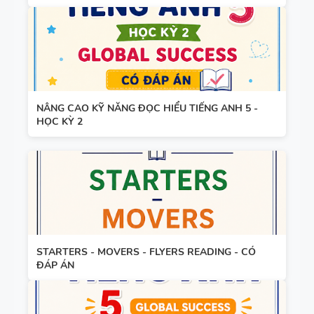
TIẾNG ANH
8 - HỌC KỲ
2 - GLOBAL
TỪ VỰNG -
SUCCESS -
NGỮ PHÁP
CÓ SCRIPT
- TIẾNG
+ ĐÁP ÁN
NÂNG CAO KỸ NĂNG ĐỌC HIỂU TIẾNG ANH 5 -
ANH 7 -
HỌC KỲ 2
GLOBAL
SUCCESS -
GIÁO ÁN
HỌC KỲ 1
THAM
KHẢO -
TIẾNG ANH
10 -
STARTERS - MOVERS - FLYERS READING - CÓ
ĐÁP ÁN
GLOBAL
13 THÌ
SUCCESS -
TRONG
CÓ TÍCH