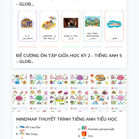
- GLOB...
ĐỀ CƯƠNG ÔN TẬP GIỮA HỌC KỲ 2 - TIẾNG ANH 5
- GLOB...
MINDMAP THUYẾT TRÌNH TIẾNG ANH TIỂU HỌC