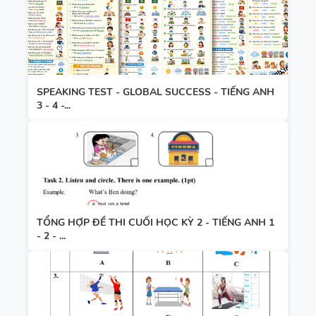
SPEAKING TEST - GLOBAL SUCCESS - TIẾNG ANH
3 - 4 -...
TỔNG HỢP ĐỀ THI CUỐI HỌC KỲ 2 - TIẾNG ANH 1
- 2 - ...