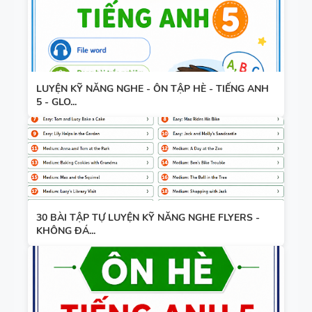
LUYỆN KỸ NĂNG NGHE - ÔN TẬP HÈ - TIẾNG ANH
5 - GLO...
30 BÀI TẬP TỰ LUYỆN KỸ NĂNG NGHE FLYERS -
KHÔNG ĐÁ...