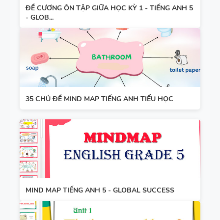
ĐỀ CƯƠNG ÔN TẬP GIỮA HỌC KỲ 1 - TIẾNG ANH 5
- GLOB...
35 CHỦ ĐỀ MIND MAP TIẾNG ANH TIỂU HỌC
MIND MAP TIẾNG ANH 5 - GLOBAL SUCCESS