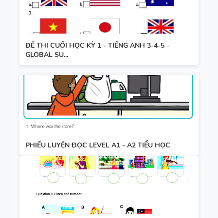
ĐỀ THI CUỐI HỌC KỲ 1 - TIẾNG ANH 3-4-5 -
GLOBAL SU...
PHIẾU LUYỆN ĐỌC LEVEL A1 - A2 TIỂU HỌC