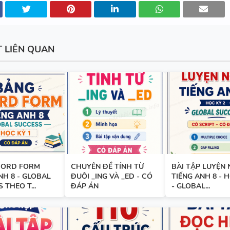
ĐÁP ÁN
T LIÊN QUAN
110 CẤU TRÚC TIẾNG ANH Q
TRỌNG
BẢNG WORD FORM - TIẾNG A
- GLOBAL SUCCESS - HỌC KỲ 
ĐÁP ÁN
ORD FORM
CHUYÊN ĐỀ TÍNH TỪ
BÀI TẬP LUYỆN
NH 8 - GLOBAL
ĐUÔI _ING VÀ _ED - CÓ
TIẾNG ANH 8 - 
 THEO T...
ĐÁP ÁN
- GLOBAL...
BẢNG WORD FORM THEO TỪ