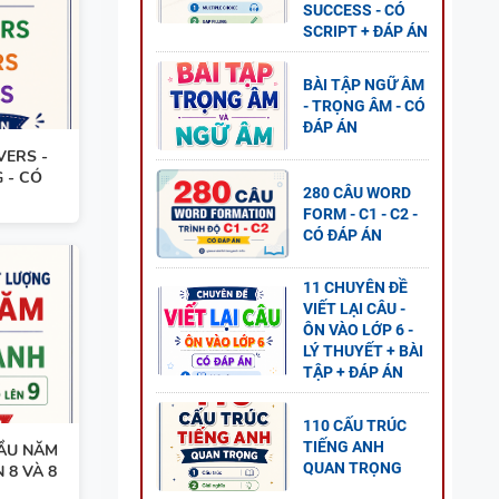
AL
SUCCESS - CÓ
SCRIPT + ĐÁP ÁN
P ÁN
BÀI TẬP NGỮ ÂM
- TRỌNG ÂM - CÓ
ĐÁP ÁN
VERS -
 8 -
 - CÓ
G UNIT
280 CÂU WORD
FORM - C1 - C2 -
CÓ ĐÁP ÁN
11 CHUYÊN ĐỀ
VIẾT LẠI CÂU -
ÔN VÀO LỚP 6 -
NG
LÝ THUYẾT + BÀI
L
TẬP + ĐÁP ÁN
P ÁN
110 CẤU TRÚC
TIẾNG ANH
ẦU NĂM
QUAN TRỌNG
 8 VÀ 8