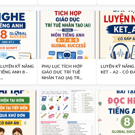
TÓM TẮT CÁC CHUYÊN ĐỀ N
PHÁP TIẾNG ANH - PDF AI
SPEAKING TIẾNG ANH 3
 LUYỆN KỸ NĂNG
PHỤ LỤC TÍCH HỢP
LUYỆN KỸ NĂNG
TIẾNG ANH 8 -
GIÁO DỤC TRÍ TUỆ
KET - A2 - CÓ Đ
..
NHÂN TẠO (AI) TR...
SPEAKING - TIẾNG ANH 4 -
CAMBRIDGE