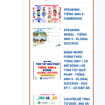
SPEAKING -
TIẾNG ANH 4 -
ESS -
CAMBRIDGE
SPEAKING
WHEEL - TIẾNG
ANH 5 - GLOBAL
SUCCESS
G ANH
BẢNG WORD
 2 -
FORM THEO
TỪNG UNIT ( CÓ
MỞ RỘNG ) VÀ
TÓM TẮT NGỮ
PHÁP - TIẾNG
ANH 6 - GLOBAL
SUCCESS - HỌC
ANH 8
KỲ 1 - CÓ ĐÁP ÁN
S - CÓ
CHUYÊN ĐỀ TÍNH
TỪ ĐUÔI _ING VÀ