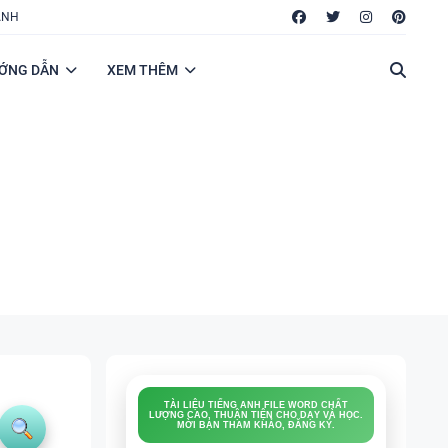
ANH
ỚNG DẪN
XEM THÊM
FILE WORD: ĐỀ THI, ĐỀ CƯƠNG, BÀI KIỂM
TRA, BÀI TẬP LÀM THÊM, LUYỆN NGHE, ÔN
VÀO 10, TỐT NGHIỆP THPT