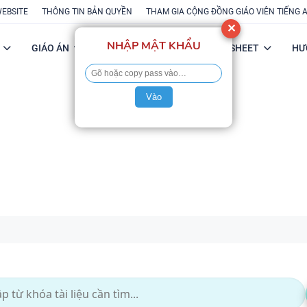
WEBSITE
THÔNG TIN BẢN QUYỀN
THAM GIA CỘNG ĐỒNG GIÁO VIÊN TIẾNG 
✕
NHẬP MẬT KHẨU
GIÁO ÁN
POWERPOINT
FLASH-SHEET
HƯ
Vào