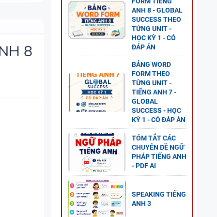
FORM TIẾNG
ANH 8 - GLOBAL
 ANH
SUCCESS THEO
ESS
TỪNG UNIT -
HỌC KỲ 1 - CÓ
NH 8
ĐÁP ÁN
BẢNG WORD
FORM THEO
TỪNG UNIT -
O
TIẾNG ANH 7 -
ĐỀ
GLOBAL
GLOBAL
SUCCESS - HỌC
KỲ 1 - CÓ ĐÁP ÁN
TÓM TẮT CÁC
CHUYÊN ĐỀ NGỮ
PHÁP TIẾNG ANH
 CÂU
- PDF AI
-
LOBAL
SPEAKING TIẾNG
ANH 3