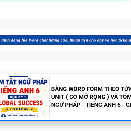
 Word chất lượng cao, thuận tiện cho dạy và học tiếng Anh. Mời bạn t
CHUYÊN ĐỀ TÍNH TỪ ĐUÔI _I
_ED - CÓ ĐÁP ÁN