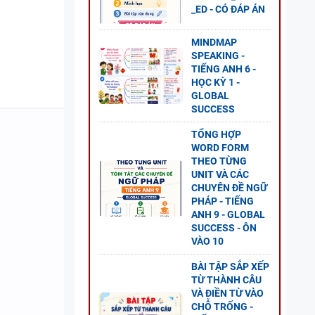
_ED - CÓ ĐÁP ÁN
MINDMAP
SPEAKING -
 - CÓ
TIẾNG ANH 6 -
HỌC KỲ 1 -
GLOBAL
SUCCESS
TỔNG HỢP
WORD FORM
THEO TỪNG
UNIT VÀ CÁC
2 - CÓ
CHUYÊN ĐỀ NGỮ
PHÁP - TIẾNG
ANH 9 - GLOBAL
SUCCESS - ÔN
VÀO 10
BÀI TẬP SẮP XẾP
- ÔN
TỪ THÀNH CÂU
VÀ ĐIỀN TỪ VÀO
 TẬP +
CHỖ TRỐNG -