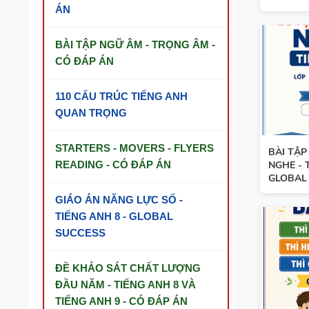
ÁN
BÀI TẬP NGỮ ÂM - TRỌNG ÂM -
CÓ ĐÁP ÁN
110 CẤU TRÚC TIẾNG ANH
QUAN TRỌNG
STARTERS - MOVERS - FLYERS
BÀI TẬP
READING - CÓ ĐÁP ÁN
NGHE - 
GLOBAL .
GIÁO ÁN NĂNG LỰC SỐ -
TIẾNG ANH 8 - GLOBAL
SUCCESS
ĐỀ KHẢO SÁT CHẤT LƯỢNG
ĐẦU NĂM - TIẾNG ANH 8 VÀ
BẢNG WORD FORM - TIẾNG ANH 11 -
TIẾNG ANH 9 - CÓ ĐÁP ÁN
GLOBAL SUCCESS - HỌC KỲ 1 - CÓ ĐÁP