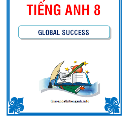
TÀI LIỆU DẠY NÓI SPEAKING -
TIẾNG ANH 7 - GLOBAL SUCC
HỌC KỲ 1
BÀI TẬP LUYỆN NGHE - TIẾN
9 - GLOBAL SUCCESS - HỌC KỲ
CÓ SCRIPT + ĐÁP ÁN
BÀI TẬP LUYỆN NGHE TIẾNG 
- HỌC KỲ 2 - GLOBAL SUCCES
SCRIPT + ĐÁP ÁN