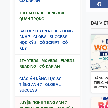
CÓ ĐÁP ÁN
110 CẤU TRÚC TIẾNG ANH
QUAN TRỌNG
BÀI VIẾ
BÀI TẬP LUYỆN NGHE - TIẾNG
ANH 7 - GLOBAL SUCCESS -
HỌC KỲ 2 - CÓ SCRIPT - CÓ
KEY
STARTERS - MOVERS - FLYERS
READING - CÓ ĐÁP ÁN
BẢNG W
GIÁO ÁN NĂNG LỰC SỐ -
TIẾNG A
TIẾNG ANH 7 - GLOBAL
SUCCESS
SUCCESS
LUYỆN NGHE TIẾNG ANH 7 -