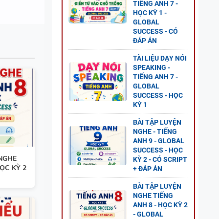
TIẾNG ANH 7 -
HỌC KỲ 1 -
GLOBAL
SUCCESS - CÓ
ĐÁP ÁN
TÀI LIỆU DẠY NÓI
UAN
SPEAKING -
TIẾNG ANH 7 -
GLOBAL
SUCCESS - HỌC
KỲ 1
BÀI TẬP LUYỆN
NH 11
NGHE - TIẾNG
ANH 9 - GLOBAL
1 - CÓ
SUCCESS - HỌC
 NGHE
KỲ 2 - CÓ SCRIPT
HỌC KỲ 2
+ ĐÁP ÁN
BÀI TẬP LUYỆN
NGHE TIẾNG
ANH 8 - HỌC KỲ 2
NG
- GLOBAL