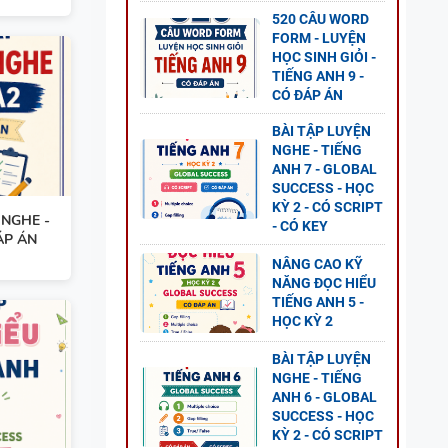
520 CÂU WORD
GỮ
FORM - LUYỆN
HỌC SINH GIỎI -
TIẾNG ANH 9 -
CÓ ĐÁP ÁN
BÀI TẬP LUYỆN
NGHE - TIẾNG
ANH 7 - GLOBAL
SUCCESS - HỌC
KỲ 2 - CÓ SCRIPT
 NGHE -
- CÓ KEY
ÁP ÁN
NÂNG CAO KỸ
NĂNG ĐỌC HIỂU
TIẾNG ANH 5 -
HỌC KỲ 2
BÀI TẬP LUYỆN
NGHE - TIẾNG
ANH 6 - GLOBAL
SUCCESS - HỌC
KỲ 2 - CÓ SCRIPT