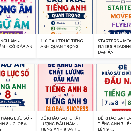
UNIT - TIẾNG ANH 10 - GLOB
SUCCESS - HỌC KỲ 1 - CÓ ĐÁ
 NGỮ ÂM -
110 CẤU TRÚC TIẾNG
STARTERS - MO
BẢNG WORD FORM TIẾNG ANH
ÂM - CÓ ĐÁP ÁN
ANH QUAN TRỌNG
FLYERS READING
GLOBAL SUCCESS THEO TỪN
ĐÁP ÁN
- HỌC KỲ 1 - CÓ ĐÁP ÁN
BẢNG WORD FORM THEO TỪ
UNIT - TIẾNG ANH 7 - GLOBA
SUCCESS - HỌC KỲ 1 - CÓ ĐÁ
 NĂNG LỰC SỐ -
ĐỀ KHẢO SÁT CHẤT
ĐỀ KHẢO SÁT Đ
NH 8 - GLOBAL
LƯỢNG ĐẦU NĂM -
TIẾNG ANH 7 LÊN
S
TIẾNG ANH 8 VÀ TI...
LÊN 9 -...