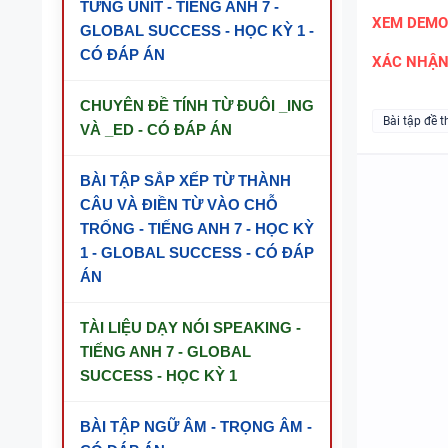
TỪNG UNIT - TIẾNG ANH 7 -
XEM DEMO
GLOBAL SUCCESS - HỌC KỲ 1 -
CÓ ĐÁP ÁN
XÁC NHẬ
CHUYÊN ĐỀ TÍNH TỪ ĐUÔI _ING
Bài tập đề t
VÀ _ED - CÓ ĐÁP ÁN
BÀI TẬP SẮP XẾP TỪ THÀNH
CÂU VÀ ĐIỀN TỪ VÀO CHỖ
TRỐNG - TIẾNG ANH 7 - HỌC KỲ
1 - GLOBAL SUCCESS - CÓ ĐÁP
ÁN
TÀI LIỆU DẠY NÓI SPEAKING -
TIẾNG ANH 7 - GLOBAL
SUCCESS - HỌC KỲ 1
BÀI TẬP NGỮ ÂM - TRỌNG ÂM -