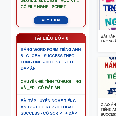
GLOBAL SUCCESS - HỌC KỲ 1 -
CÓ FILE NGHE - SCRIPT
XEM THÊM
BÀI TẬP
TÀI LIỆU LỚP 8
TRỌNG 
BẢNG WORD FORM TIẾNG ANH
8 - GLOBAL SUCCESS THEO
TỪNG UNIT - HỌC KỲ 1 - CÓ
ĐÁP ÁN
CHUYÊN ĐỀ TÍNH TỪ ĐUÔI _ING
VÀ _ED - CÓ ĐÁP ÁN
BÀI TẬP LUYỆN NGHE TIẾNG
GIÁO ÁN
ANH 8 - HỌC KỲ 2 - GLOBAL
TIẾNG A
SUCCESS - CÓ SCRIPT + ĐÁP
SUCCES