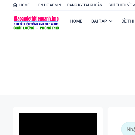
HOME
LIÊN HỆ ADMIN
ĐĂNG KÝ TÀI KHOẢN
GIỚI THIỆU VỀ 
HOME
BÀI TẬP
ĐỀ THI