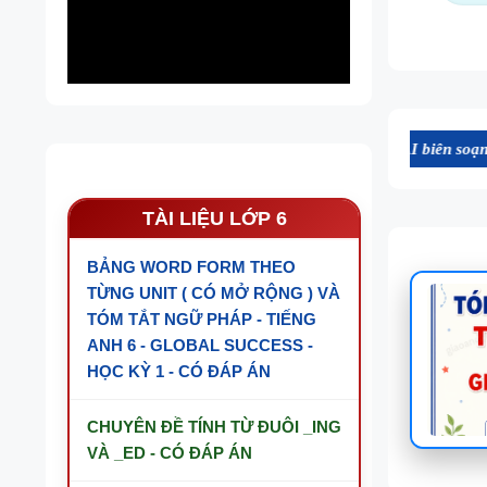
trên website này được chúng tôi ứng dụng AI biên soạn định dạng file
TÀI LIỆU LỚP 6
BẢNG WORD FORM THEO
TỪNG UNIT ( CÓ MỞ RỘNG ) VÀ
TÓM TẮT NGỮ PHÁP - TIẾNG
ANH 6 - GLOBAL SUCCESS -
HỌC KỲ 1 - CÓ ĐÁP ÁN
CHUYÊN ĐỀ TÍNH TỪ ĐUÔI _ING
VÀ _ED - CÓ ĐÁP ÁN