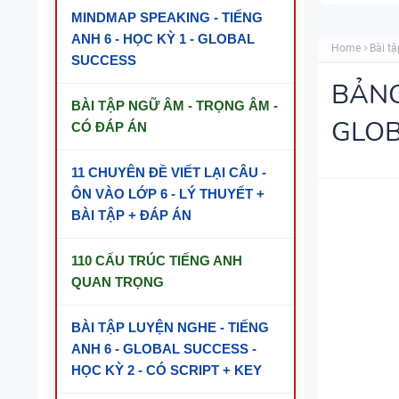
MINDMAP SPEAKING - TIẾNG
ANH 6 - HỌC KỲ 1 - GLOBAL
Home
Bài tậ
SUCCESS
BẢNG
BÀI TẬP NGỮ ÂM - TRỌNG ÂM -
GLOB
CÓ ĐÁP ÁN
11 CHUYÊN ĐỀ VIẾT LẠI CÂU -
ÔN VÀO LỚP 6 - LÝ THUYẾT +
BÀI TẬP + ĐÁP ÁN
110 CẤU TRÚC TIẾNG ANH
QUAN TRỌNG
BÀI TẬP LUYỆN NGHE - TIẾNG
ANH 6 - GLOBAL SUCCESS -
HỌC KỲ 2 - CÓ SCRIPT + KEY