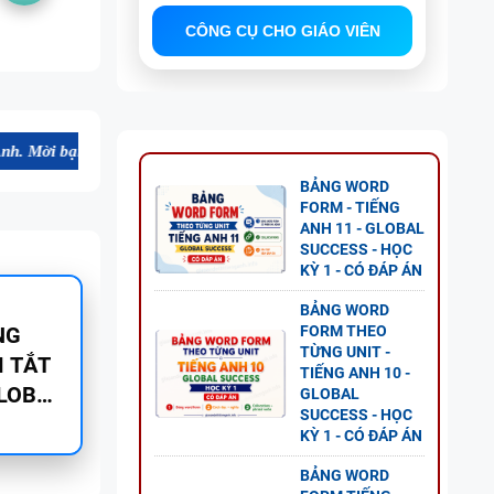
CÔNG CỤ CHO GIÁO VIÊN
ham khảo, đăng ký sử dụng.
BẢNG WORD
FORM - TIẾNG
ANH 11 - GLOBAL
SUCCESS - HỌC
KỲ 1 - CÓ ĐÁP ÁN
BẢNG WORD
FORM THEO
NG VÀ
TỪNG UNIT -
TIẾNG ANH 10 -
GLOBAL
SUCCESS - HỌC
KỲ 1 - CÓ ĐÁP ÁN
BẢNG WORD