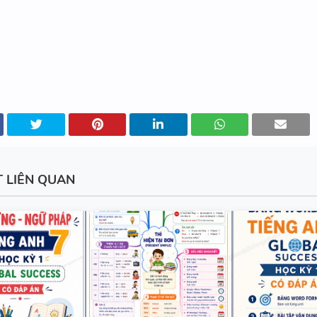
SPEAKING WHEEL - TIẾNG ANH
GLOBAL SUCCESS
T LIÊN QUAN
BẢNG WORD FORM THEO TỪ
UNIT ( CÓ MỞ RỘNG ) VÀ TÓM TẮT
NGỮ PHÁP - TIẾNG ANH 6 - 
SUCCESS - HỌC KỲ 1 - CÓ ĐÁ
CHUYÊN ĐỀ TÍNH TỪ ĐUÔI _I