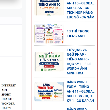
ANH 10 - GLOBAL
SUCCESS - CÓ
NG
TÍCH HỢP NĂNG
AL
LỰC SỐ - CẢ NĂM
P ÁN
-
13 THÌ TRONG
TIẾNG ANH
 8 -
TỪ VỰNG VÀ
NGỮ PHÁP -
G UNIT
TIẾNG ANH 6 -
HỌC KỲ 1 - FILE
WORD + ẢNH
MINH HỌA
BẢNG WORD
FORM - TIẾNG
NG
ANH 11 - GLOBAL
L
SUCCESS - HỌC
KỲ 1 - CÓ ĐÁP ÁN
P ÁN
BẢNG WORD