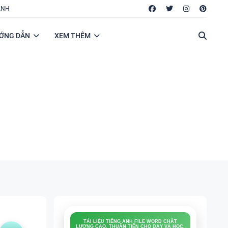
ANH
ỚNG DẪN
XEM THÊM
TÀI LIỆU TIẾNG ANH FILE WORD CHẤT
LƯỢNG CAO, THUẬN TIỆN CHO DẠY VÀ HỌC.