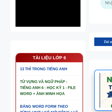
Tài nguyên trên websi
TÀI LIỆU LỚP 6
13 THÌ TRONG TIẾNG ANH
TỪ VỰNG VÀ NGỮ PHÁP -
TIẾNG ANH 6 - HỌC KỲ 1 - FILE
WORD + ẢNH MINH HỌA
BẢNG WORD FORM THEO