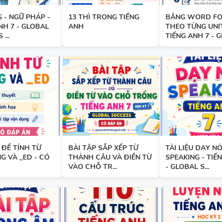
_ED - CÓ ĐÁP ÁN
 - NGỮ PHÁP -
13 THÌ TRONG TIẾNG
BẢNG WORD F
NH 7 - GLOBAL
ANH
THEO TỪNG UNIT
...
TIẾNG ANH 7 - GL
MINDMAP SPEAKING - TIẾNG
6 - HỌC KỲ 1 - GLOBAL SUCC
ĐỀ TÍNH TỪ
BÀI TẬP SẮP XẾP TỪ
TÀI LIỆU DẠY NÓ
TỔNG HỢP WORD FORM THE
NG VÀ _ED - CÓ
THÀNH CÂU VÀ ĐIỀN TỪ
SPEAKING - TIẾ
TỪNG UNIT VÀ CÁC CHUYÊN 
VÀO CHỖ TR...
- GLOBAL S...
NGỮ PHÁP - TIẾNG ANH 9 - 
SUCCESS - ÔN VÀO 10