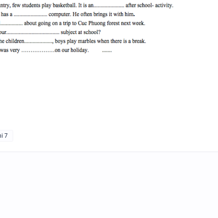
TÓM TẮT CÁC CHUYÊN ĐỀ N
PHÁP TIẾNG ANH - PDF AI
N
SPEAKING TIẾNG ANH 3
hi 7
SPEAKING - TIẾNG ANH 4 -
CAMBRIDGE