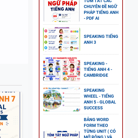
TÓM TẮT CÁC
CHUYÊN ĐỀ NGỮ
PHÁP TIẾNG ANH
- PDF AI
SPEAKING TIẾNG
 5 -
ANH 3
SPEAKING -
TIẾNG ANH 4 -
CAMBRIDGE
NG
SPEAKING
WHEEL - TIẾNG
GLOBAL
ANH 5 - GLOBAL
P ÁN
SUCCESS
BẢNG WORD
FORM THEO
TỪNG UNIT ( CÓ
NG VÀ
MỞ RỘNG ) VÀ