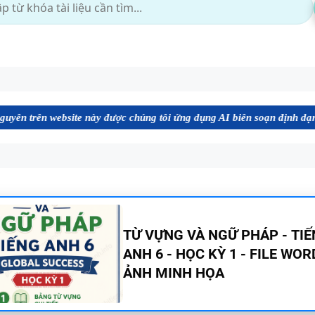
te này được chúng tôi ứng dụng AI biên soạn định dạng file Word chất
BẢNG WORD FORM - TIẾNG A
- GLOBAL SUCCESS - HỌC KỲ 
ĐÁP ÁN