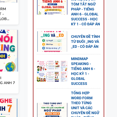
TÓM TẮT NGỮ
ORM
PHÁP - TIẾNG
 -
ANH 6 - GLOBAL
OB...
SUCCESS - HỌC
KỲ 1 - CÓ ĐÁP ÁN
CHUYÊN ĐỀ TÍNH
 ANH
TỪ ĐUÔI _ING VÀ
_ED - CÓ ĐÁP ÁN
ESS
MINDMAP
SPEAKING -
TIẾNG ANH 6 -
HỌC KỲ 1 -
I
O
GLOBAL
NG ANH 7
SUCCESS
ĐỀ
GLOBAL
TỔNG HỢP
WORD FORM
THEO TỪNG
UNIT VÀ CÁC
CHUYÊN ĐỀ NGỮ