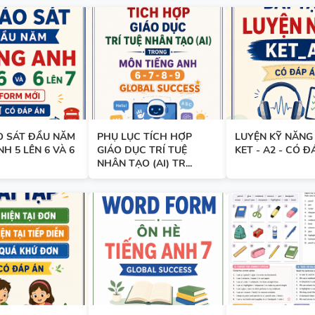
TỪ VỰNG - NGỮ PHÁP - TIẾN
8 - GLOBAL SUCCESS - HỌC K
O SÁT ĐẦU NĂM
PHỤ LỤC TÍCH HỢP
LUYỆN KỸ NĂNG
NH 5 LÊN 6 VÀ 6
GIÁO DỤC TRÍ TUỆ
KET - A2 - CÓ Đ
TỪ VỰNG - NGỮ PHÁP - TIẾN
NHÂN TẠO (AI) TR...
7 - GLOBAL SUCCESS - HỌC K
GIÁO ÁN THAM KHẢO - TIẾN
10 - GLOBAL SUCCESS - CÓ T
HỢP NĂNG LỰC SỐ - CẢ NĂM