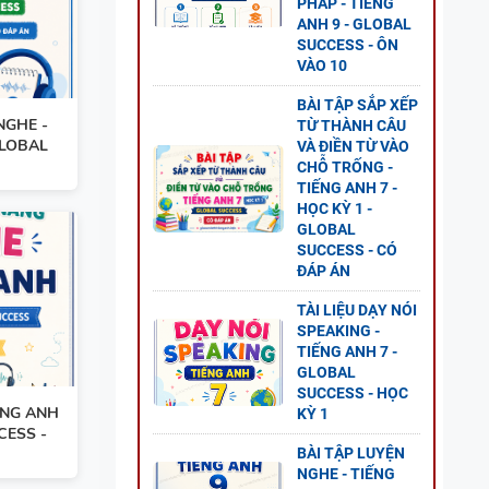
PHÁP - TIẾNG
 CÂU
ANH 9 - GLOBAL
-
SUCCESS - ÔN
VÀO 10
LOBAL
BÀI TẬP SẮP XẾP
NGHE -
TỪ THÀNH CÂU
GLOBAL
VÀ ĐIỀN TỪ VÀO
CHỖ TRỐNG -
TIẾNG ANH 7 -
HỌC KỲ 1 -
ESS -
GLOBAL
SUCCESS - CÓ
ĐÁP ÁN
TÀI LIỆU DẠY NÓI
SPEAKING -
TIẾNG ANH 7 -
G ANH
GLOBAL
 2 -
SUCCESS - HỌC
ẾNG ANH
KỲ 1
CESS -
BÀI TẬP LUYỆN
NGHE - TIẾNG