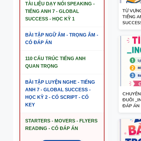
TÀI LIỆU DẠY NÓI SPEAKING -
TỪ VỰNG
TIẾNG ANH 7 - GLOBAL
TIẾNG A
SUCCESS - HỌC KỲ 1
SUCCESS 
BÀI TẬP NGỮ ÂM - TRỌNG ÂM -
CÓ ĐÁP ÁN
110 CẤU TRÚC TIẾNG ANH
QUAN TRỌNG
BÀI TẬP LUYỆN NGHE - TIẾNG
ANH 7 - GLOBAL SUCCESS -
CHUYÊN 
HỌC KỲ 2 - CÓ SCRIPT - CÓ
ĐUÔI _I
KEY
ĐÁP ÁN
STARTERS - MOVERS - FLYERS
READING - CÓ ĐÁP ÁN