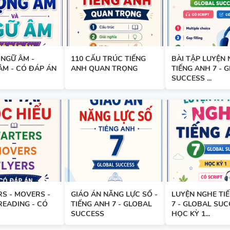
BÀI TẬP SẮP XẾP TỪ THÀNH
VÀ ĐIỀN TỪ VÀO CHỖ TRỐNG 
TIẾNG ANH 7 - HỌC KỲ 1 - G
SUCCESS - CÓ ĐÁP ÁN
 NGỮ ÂM -
110 CẤU TRÚC TIẾNG
BÀI TẬP LUYỆN 
ÂM - CÓ ĐÁP ÁN
ANH QUAN TRỌNG
TIẾNG ANH 7 - 
SUCCESS ...
TÀI LIỆU DẠY NÓI SPEAKING -
TIẾNG ANH 7 - GLOBAL SUCC
HỌC KỲ 1
BÀI TẬP LUYỆN NGHE - TIẾN
9 - GLOBAL SUCCESS - HỌC KỲ
S - MOVERS -
GIÁO ÁN NĂNG LỰC SỐ -
LUYỆN NGHE TI
CÓ SCRIPT + ĐÁP ÁN
READING - CÓ
TIẾNG ANH 7 - GLOBAL
7 - GLOBAL SUC
SUCCESS
HỌC KỲ 1...