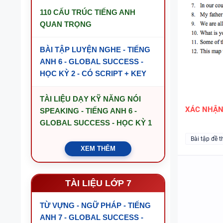
110 CẤU TRÚC TIẾNG ANH
QUAN TRỌNG
BÀI TẬP LUYỆN NGHE - TIẾNG
ANH 6 - GLOBAL SUCCESS -
HỌC KỲ 2 - CÓ SCRIPT + KEY
TÀI LIỆU DẠY KỸ NĂNG NÓI
XÁC NHẬ
SPEAKING - TIẾNG ANH 6 -
GLOBAL SUCCESS - HỌC KỲ 1
Bài tập đề t
XEM THÊM
TÀI LIỆU LỚP 7
TỪ VỰNG - NGỮ PHÁP - TIẾNG
ANH 7 - GLOBAL SUCCESS -