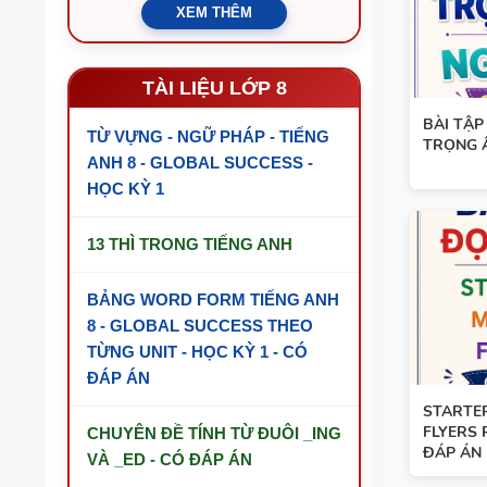
XEM THÊM
TÀI LIỆU LỚP 8
BÀI TẬP
TỪ VỰNG - NGỮ PHÁP - TIẾNG
TRỌNG 
ANH 8 - GLOBAL SUCCESS -
HỌC KỲ 1
13 THÌ TRONG TIẾNG ANH
BẢNG WORD FORM TIẾNG ANH
8 - GLOBAL SUCCESS THEO
TỪNG UNIT - HỌC KỲ 1 - CÓ
ĐÁP ÁN
STARTER
FLYERS 
CHUYÊN ĐỀ TÍNH TỪ ĐUÔI _ING
ĐÁP ÁN
VÀ _ED - CÓ ĐÁP ÁN