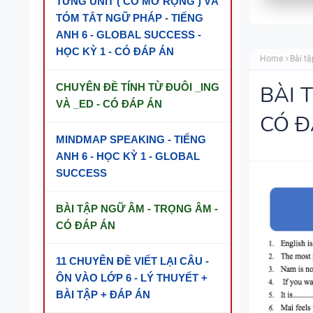
TỪNG UNIT ( CÓ MỞ RỘNG ) VÀ
TÓM TẮT NGỮ PHÁP - TIẾNG
ANH 6 - GLOBAL SUCCESS -
HỌC KỲ 1 - CÓ ĐÁP ÁN
Home
Bài tậ
CHUYÊN ĐỀ TÍNH TỪ ĐUÔI _ING
BÀI 
VÀ _ED - CÓ ĐÁP ÁN
CÓ Đ
MINDMAP SPEAKING - TIẾNG
ANH 6 - HỌC KỲ 1 - GLOBAL
SUCCESS
BÀI TẬP NGỮ ÂM - TRỌNG ÂM -
CÓ ĐÁP ÁN
11 CHUYÊN ĐỀ VIẾT LẠI CÂU -
ÔN VÀO LỚP 6 - LÝ THUYẾT +
BÀI TẬP + ĐÁP ÁN