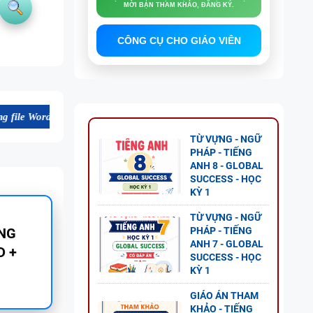
MỜI BẠN THAM KHẢO, ĐĂNG KÝ.
CÔNG CỤ CHO GIÁO VIÊN
 lượng cao, thuận tiện cho dạy và học tiếng Anh. Mời bạn tham khảo, 
TỪ VỰNG - NGỮ
PHÁP - TIẾNG
ANH 8 - GLOBAL
SUCCESS - HỌC
KỲ 1
TỪ VỰNG - NGỮ
NH 11
PHÁP - TIẾNG
ANH 7 - GLOBAL
1 - CÓ
SUCCESS - HỌC
KỲ 1
GIÁO ÁN THAM
KHẢO - TIẾNG