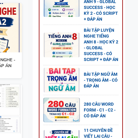
ANH 9 - GLOBAL
SUCCESS - HỌC
KỲ 2 - CÓ SCRIPT
G ANH
+ ĐÁP ÁN
Ỳ 1
BÀI TẬP LUYỆN
NGHE TIẾNG
ANH 8 - HỌC KỲ 2
- GLOBAL
SUCCESS - CÓ
 NGHE -
SCRIPT + ĐÁP ÁN
ÁP ÁN
G ANH
BÀI TẬP NGỮ ÂM
Ỳ 1
- TRỌNG ÂM - CÓ
ĐÁP ÁN
280 CÂU WORD
FORM - C1 - C2 -
G ANH
CÓ ĐÁP ÁN
ÍCH
11 CHUYÊN ĐỀ
VIẾT LẠI CÂU -