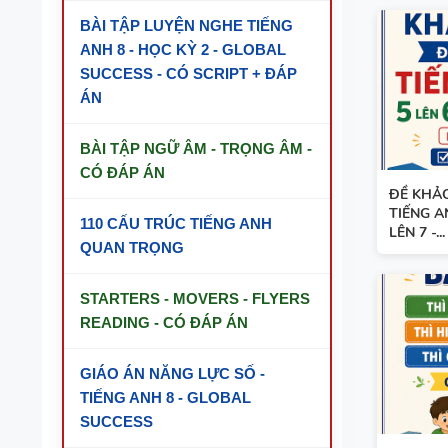
BÀI TẬP LUYỆN NGHE TIẾNG
ANH 8 - HỌC KỲ 2 - GLOBAL
SUCCESS - CÓ SCRIPT + ĐÁP
ÁN
BÀI TẬP NGỮ ÂM - TRỌNG ÂM -
CÓ ĐÁP ÁN
ĐỀ KHẢ
TIẾNG A
110 CẤU TRÚC TIẾNG ANH
LÊN 7 -...
QUAN TRỌNG
STARTERS - MOVERS - FLYERS
READING - CÓ ĐÁP ÁN
GIÁO ÁN NĂNG LỰC SỐ -
TIẾNG ANH 8 - GLOBAL
SUCCESS