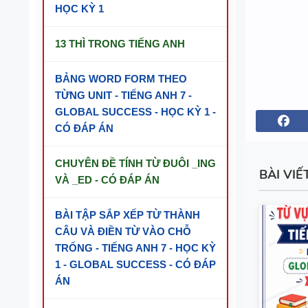
HỌC KỲ 1
13 THÌ TRONG TIẾNG ANH
BẢNG WORD FORM THEO
TỪNG UNIT - TIẾNG ANH 7 -
GLOBAL SUCCESS - HỌC KỲ 1 -
CÓ ĐÁP ÁN
CHUYÊN ĐỀ TÍNH TỪ ĐUÔI _ING
BÀI VIẾ
VÀ _ED - CÓ ĐÁP ÁN
BÀI TẬP SẮP XẾP TỪ THÀNH
CÂU VÀ ĐIỀN TỪ VÀO CHỖ
TRỐNG - TIẾNG ANH 7 - HỌC KỲ
1 - GLOBAL SUCCESS - CÓ ĐÁP
ÁN