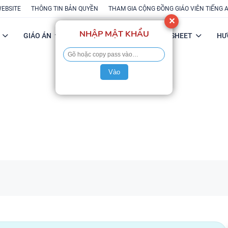
WEBSITE
THÔNG TIN BẢN QUYỀN
THAM GIA CỘNG ĐỒNG GIÁO VIÊN TIẾNG 
✕
NHẬP MẬT KHẨU
GIÁO ÁN
POWERPOINT
FLASH-SHEET
HƯ
Vào