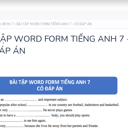
BẢNG WORD FORM THEO TỪ
UNIT - TIẾNG ANH 10 - GLOB
p đề thi 7
BÀI TẬP WORD FORM TIẾNG ANH 7 - CÓ ĐÁP ÁN
SUCCESS - HỌC KỲ 1 - CÓ ĐÁ
TẬP WORD FORM TIẾNG ANH 7 
ÁP ÁN
BẢNG WORD FORM TIẾNG ANH
GLOBAL SUCCESS THEO TỪN
- HỌC KỲ 1 - CÓ ĐÁP ÁN
BẢNG WORD FORM THEO TỪ
UNIT - TIẾNG ANH 7 - GLOBA
SUCCESS - HỌC KỲ 1 - CÓ ĐÁ