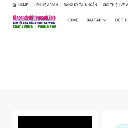
HOME
LIÊN HỆ ADMIN
ĐĂNG KÝ TÀI KHOẢN
GIỚI THIỆU VỀ 
HOME
BÀI TẬP
ĐỀ THI