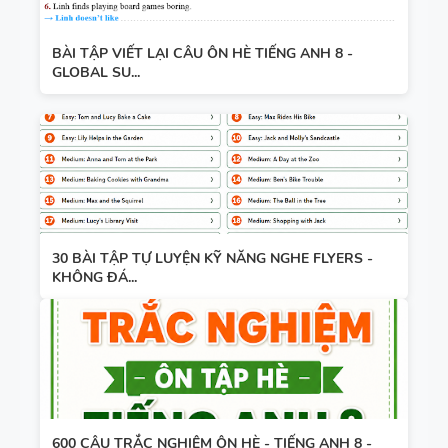
BÀI TẬP VIẾT LẠI CÂU ÔN HÈ TIẾNG ANH 8 -
GLOBAL SU...
30 BÀI TẬP TỰ LUYỆN KỸ NĂNG NGHE FLYERS -
KHÔNG ĐÁ...
600 CÂU TRẮC NGHIỆM ÔN HÈ - TIẾNG ANH 8 -