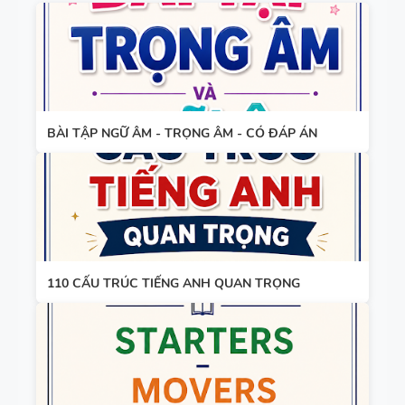
QUAN
TRỌNG
BẢNG
WORD
FORM -
BÀI TẬP NGỮ ÂM - TRỌNG ÂM - CÓ ĐÁP ÁN
TIẾNG ANH
11 -
GLOBAL
BẢNG
SUCCESS -
WORD
HỌC KỲ 1 -
FORM
CÓ ĐÁP ÁN
110 CẤU TRÚC TIẾNG ANH QUAN TRỌNG
THEO TỪNG
UNIT -
TIẾNG ANH
BẢNG
10 -
WORD
GLOBAL