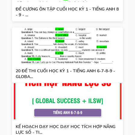
ĐỀ CƯƠNG ÔN TẬP CUỐI HỌC KỲ 1 - TIẾNG ANH 8
- 9 - ...
20 ĐỀ THI CUỐI HỌC KỲ 1 - TIẾNG ANH 6-7-8-9 -
GLOBA...
KẾ HOẠCH DẠY HỌC DẠY HỌC TÍCH HỢP NĂNG
LỰC SỐ - TI...