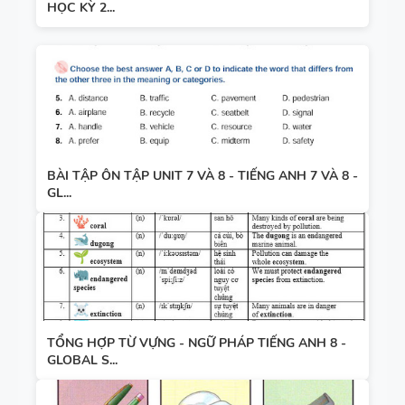
HỌC KỲ 2...
BÀI TẬP ÔN TẬP UNIT 7 VÀ 8 - TIẾNG ANH 7 VÀ 8 -
GL...
TỔNG HỢP TỪ VỰNG - NGỮ PHÁP TIẾNG ANH 8 -
GLOBAL S...