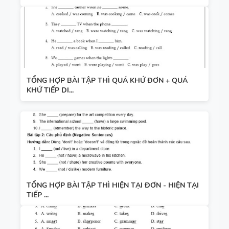
TỔNG HỢP BÀI TẬP THÌ QUÁ KHỨ ĐƠN + QUÁ
KHỨ TIẾP DI...
TỔNG HỢP BÀI TẬP THÌ HIỆN TẠI ĐƠN - HIỆN TẠI
TIẾP ...