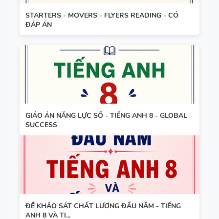
FORM
SUCCESS -
STARTERS - MOVERS - FLYERS READING - CÓ
TIẾNG ANH
HỌC KỲ 1 -
ĐÁP ÁN
8 - GLOBAL
CÓ ĐÁP ÁN
SUCCESS
BẢNG
THEO TỪNG
WORD
UNIT - HỌC
FORM
KỲ 1 - CÓ
THEO TỪNG
ĐÁP ÁN
UNIT -
GIÁO ÁN NĂNG LỰC SỐ - TIẾNG ANH 8 - GLOBAL
SUCCESS
TIẾNG ANH
TÓM TẮT
7 - GLOBAL
CÁC
SUCCESS -
CHUYÊN ĐỀ
HỌC KỲ 1 -
NGỮ PHÁP
CÓ ĐÁP ÁN
TIẾNG ANH
- PDF AI
ĐỀ KHẢO SÁT CHẤT LƯỢNG ĐẦU NĂM - TIẾNG
ANH 8 VÀ TI...
SPEAKING