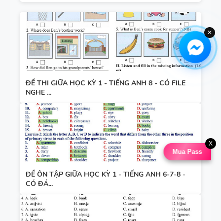
✕
ĐỀ THI GIỮA HỌC KỲ 1 - TIẾNG ANH 8 - CÓ FILE
NGHE ...
X
Mua Pass
ĐỀ ÔN TẬP GIỮA HỌC KỲ 1 - TIẾNG ANH 6-7-8 -
CÓ ĐÁ...