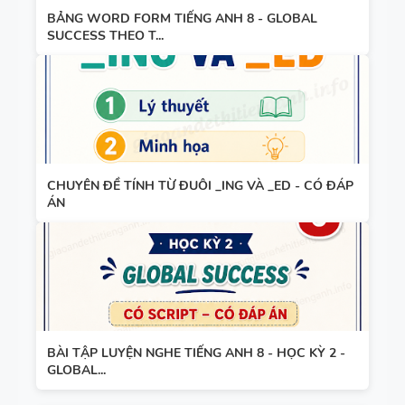
ÁN
BẢNG WORD FORM TIẾNG ANH 8 - GLOBAL
SUCCESS THEO T...
280 CÂU
WORD
FORM - C1
- C2 - CÓ
ĐÁP ÁN
CHUYÊN ĐỀ TÍNH TỪ ĐUÔI _ING VÀ _ED - CÓ ĐÁP
11 CHUYÊN
ÁN
ĐỀ VIẾT LẠI
CÂU - ÔN
VÀO LỚP 6
- LÝ
THUYẾT +
110 CẤU
BÀI TẬP +
BÀI TẬP LUYỆN NGHE TIẾNG ANH 8 - HỌC KỲ 2 -
TRÚC
ĐÁP ÁN
GLOBAL...
TIẾNG ANH