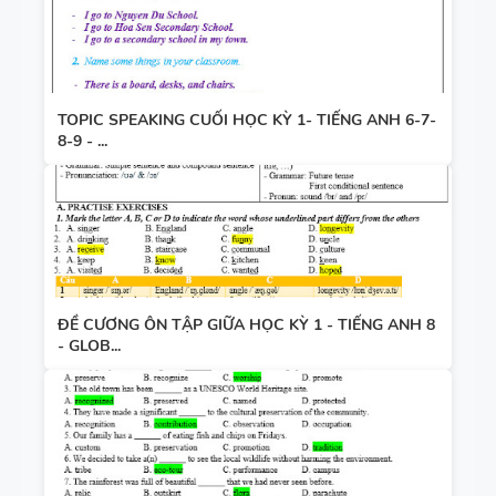
TOPIC SPEAKING CUỐI HỌC KỲ 1- TIẾNG ANH 6-7-
8-9 - ...
ĐỀ CƯƠNG ÔN TẬP GIỮA HỌC KỲ 1 - TIẾNG ANH 8
- GLOB...