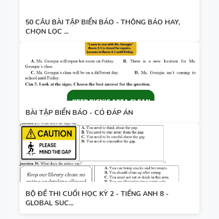
50 CÂU BÀI TẬP BIỂN BÁO - THÔNG BÁO HAY,
CHỌN LỌC ...
BÀI TẬP BIỂN BÁO - CÓ ĐÁP ÁN
BỘ ĐỀ THI CUỐI HỌC KỲ 2 - TIẾNG ANH 8 -
GLOBAL SUC...