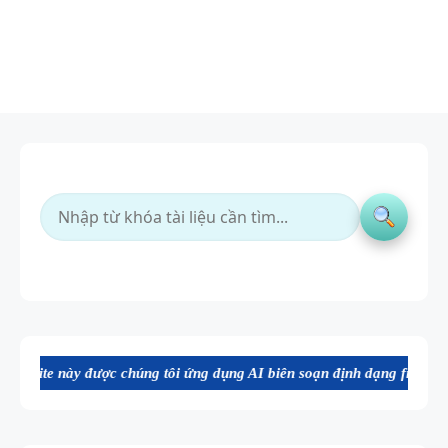
 chúng tôi ứng dụng AI biên soạn định dạng file Word chất lượng cao,