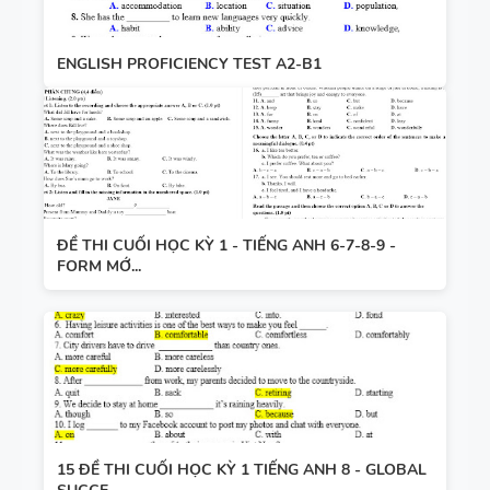
ENGLISH PROFICIENCY TEST A2-B1
ĐỀ THI CUỐI HỌC KỲ 1 - TIẾNG ANH 6-7-8-9 -
FORM MỚ...
15 ĐỀ THI CUỐI HỌC KỲ 1 TIẾNG ANH 8 - GLOBAL