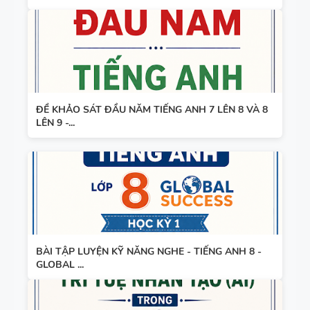
TIẾNG ANH
3
ĐỀ KHẢO SÁT ĐẦU NĂM TIẾNG ANH 7 LÊN 8 VÀ 8
LÊN 9 -...
BÀI TẬP LUYỆN KỸ NĂNG NGHE - TIẾNG ANH 8 -
GLOBAL ...