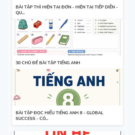
BÀI TẬP THÌ HIỆN TẠI ĐƠN - HIỆN TẠI TIẾP DIỄN -
QU...
30 CHỦ ĐỀ BÀI TẬP TIẾNG ANH
BÀI TẬP ĐỌC HIỂU TIẾNG ANH 8 - GLOBAL
SUCCESS - CÓ...