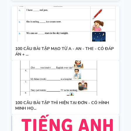
100 CÂU BÀI TẬP MẠO TỪ A - AN - THE - CÓ ĐÁP
ÁN + ...
100 CÂU BÀI TẬP THÌ HIỆN TẠI ĐƠN - CÓ HÌNH
MINH HỌ...