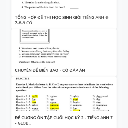
TỔNG HỢP ĐỀ THI HỌC SINH GIỎI TIẾNG ANH 6-
7-8-9 CÓ...
CHUYÊN ĐỀ BIỂN BÁO - CÓ ĐÁP ÁN
ĐỀ CƯƠNG ÔN TẬP CUỐI HỌC KỲ 2 - TIẾNG ANH 7
- GLOB...