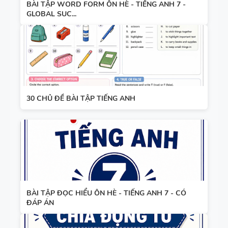
BÀI TẬP WORD FORM ÔN HÈ - TIẾNG ANH 7 -
GLOBAL SUC...
30 CHỦ ĐỀ BÀI TẬP TIẾNG ANH
BÀI TẬP ĐỌC HIỂU ÔN HÈ - TIẾNG ANH 7 - CÓ
ĐÁP ÁN