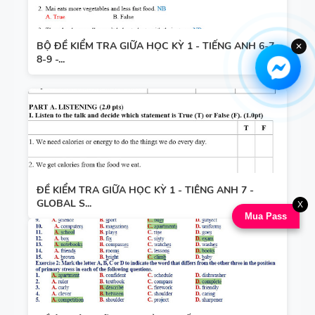
BỘ ĐỀ KIỂM TRA GIỮA HỌC KỲ 1 - TIẾNG ANH 6-7-
✕
8-9 -...
ĐỀ KIỂM TRA GIỮA HỌC KỲ 1 - TIÊNG ANH 7 -
GLOBAL S...
X
Mua Pass