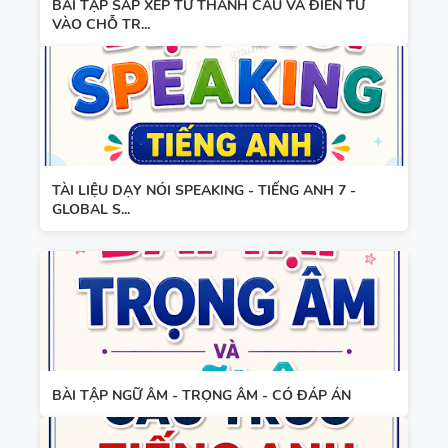
WORD
ẢNH MINH
BÀI TẬP SẮP XẾP TỪ THÀNH CÂU VÀ ĐIỀN TỪ
VÀO CHỖ TR...
FORM -
HỌA
TIẾNG ANH
11 -
GLOBAL
BẢNG
SUCCESS -
WORD
HỌC KỲ 1 -
FORM
TÀI LIỆU DẠY NÓI SPEAKING - TIẾNG ANH 7 -
CÓ ĐÁP ÁN
GLOBAL S...
THEO TỪNG
UNIT -
TIẾNG ANH
BẢNG
10 -
WORD
GLOBAL
FORM
SUCCESS -
TIẾNG ANH
HỌC KỲ 1 -
BÀI TẬP NGỮ ÂM - TRỌNG ÂM - CÓ ĐÁP ÁN
8 - GLOBAL
CÓ ĐÁP ÁN
SUCCESS