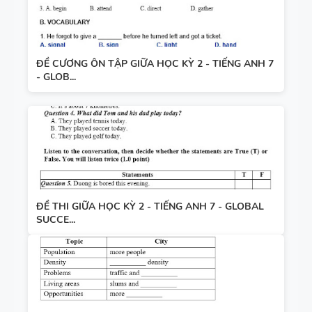
ĐỀ CƯƠNG ÔN TẬP GIỮA HỌC KỲ 2 - TIẾNG ANH 7
- GLOB...
ĐỀ THI GIỮA HỌC KỲ 2 - TIẾNG ANH 7 - GLOBAL
SUCCE...