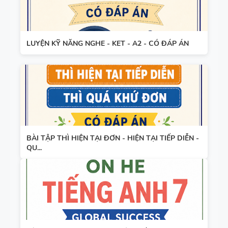
LUYỆN KỸ NĂNG NGHE - KET - A2 - CÓ ĐÁP ÁN
BÀI TẬP THÌ HIỆN TẠI ĐƠN - HIỆN TẠI TIẾP DIỄN -
QU...