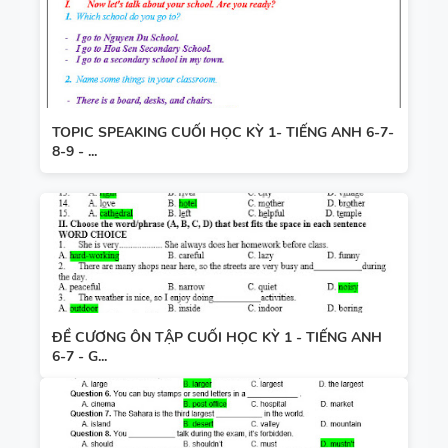
TOPIC SPEAKING CUỐI HỌC KỲ 1- TIẾNG ANH 6-7-
8-9 - ...
ĐỀ CƯƠNG ÔN TẬP CUỐI HỌC KỲ 1 - TIẾNG ANH
6-7 - G...