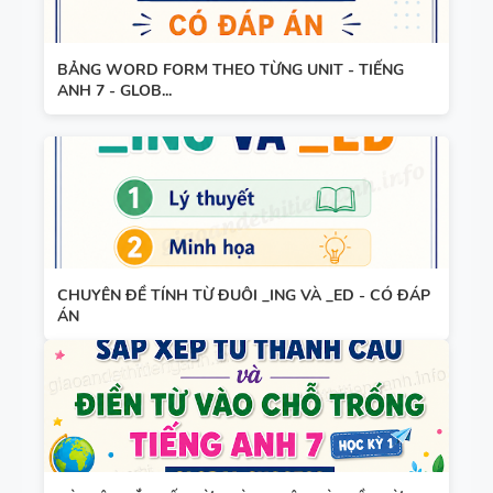
KHẢO -
TIẾNG ANH
10 -
BẢNG WORD FORM THEO TỪNG UNIT - TIẾNG
GLOBAL
ANH 7 - GLOB...
13 THÌ
SUCCESS -
TRONG
CÓ TÍCH
TIẾNG ANH
HỢP NĂNG
LỰC SỐ -
CẢ NĂM
TỪ VỰNG
CHUYÊN ĐỀ TÍNH TỪ ĐUÔI _ING VÀ _ED - CÓ ĐÁP
ÁN
VÀ NGỮ
PHÁP -
TIẾNG ANH
6 - HỌC KỲ
1 - FILE
BẢNG
WORD +