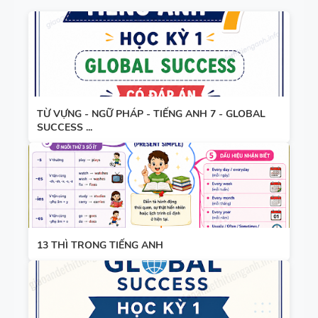
9 - GLOBAL
SUCCESS -
TỪ VỰNG -
HỌC KỲ 2 -
NGỮ PHÁP
CÓ SCRIPT
- TIẾNG
+ ĐÁP ÁN
ANH 8 -
TỪ VỰNG - NGỮ PHÁP - TIẾNG ANH 7 - GLOBAL
SUCCESS ...
GLOBAL
SUCCESS -
TỪ VỰNG -
HỌC KỲ 1
NGỮ PHÁP
- TIẾNG
ANH 7 -
GLOBAL
13 THÌ TRONG TIẾNG ANH
SUCCESS -
GIÁO ÁN
HỌC KỲ 1
THAM