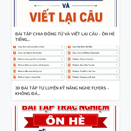
BÀI TẬP CHIA ĐỘNG TỪ VÀ VIẾT LẠI CÂU - ÔN HÈ
TIẾNG...
30 BÀI TẬP TỰ LUYỆN KỸ NĂNG NGHE FLYERS -
KHÔNG ĐÁ...