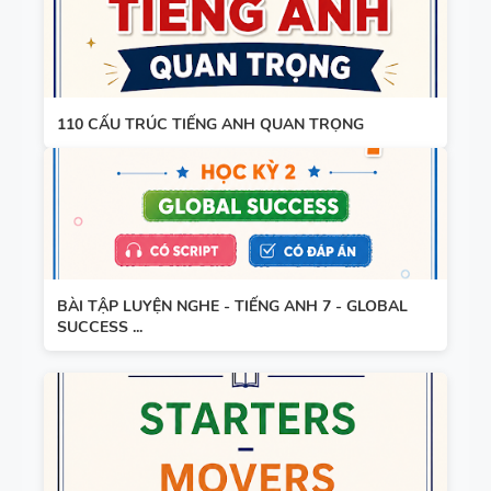
THEO TỪNG
UNIT - HỌC
KỲ 1 - CÓ
ĐÁP ÁN
110 CẤU TRÚC TIẾNG ANH QUAN TRỌNG
BÀI TẬP LUYỆN NGHE - TIẾNG ANH 7 - GLOBAL
SUCCESS ...