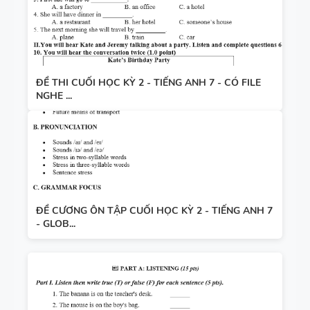
ĐỀ THI CUỐI HỌC KỲ 2 - TIẾNG ANH 7 - CÓ FILE
NGHE ...
ĐỀ CƯƠNG ÔN TẬP CUỐI HỌC KỲ 2 - TIẾNG ANH 7
- GLOB...