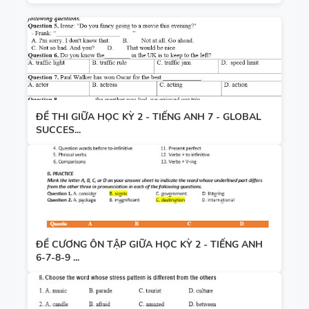
ĐỀ THI GIỮA HỌC KỲ 2 - TIẾNG ANH 7 - GLOBAL
SUCCES...
ĐỀ CƯƠNG ÔN TẬP GIỮA HỌC KỲ 2 - TIẾNG ANH
6-7-8-9 ...