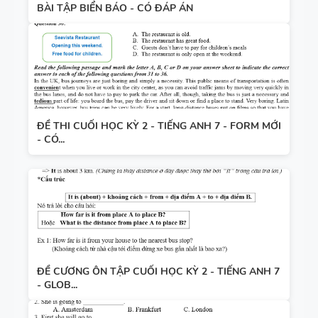
BÀI TẬP BIỂN BÁO - CÓ ĐÁP ÁN
ĐỀ THI CUỐI HỌC KỲ 2 - TIẾNG ANH 7 - FORM MỚI
- CÓ...
ĐỀ CƯƠNG ÔN TẬP CUỐI HỌC KỲ 2 - TIẾNG ANH 7
- GLOB...