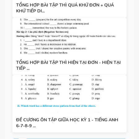
TỔNG HỢP BÀI TẬP THÌ QUÁ KHỨ ĐƠN + QUÁ
KHỨ TIẾP DI...
TỔNG HỢP BÀI TẬP THÌ HIỆN TẠI ĐƠN - HIỆN TẠI
TIẾP ...
ĐỀ CƯƠNG ÔN TẬP GIỮA HỌC KỲ 1 - TIẾNG ANH
6-7-8-9 ...