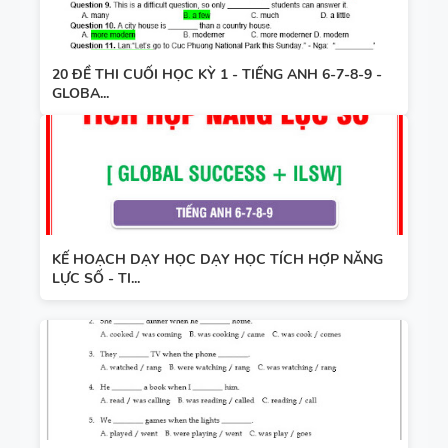
20 ĐỀ THI CUỐI HỌC KỲ 1 - TIẾNG ANH 6-7-8-9 -
GLOBA...
KẾ HOẠCH DẠY HỌC DẠY HỌC TÍCH HỢP NĂNG
LỰC SỐ - TI...