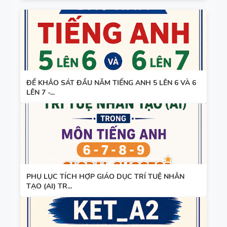
ĐỀ KHẢO SÁT ĐẦU NĂM TIẾNG ANH 5 LÊN 6 VÀ 6
LÊN 7 -...
PHỤ LỤC TÍCH HỢP GIÁO DỤC TRÍ TUỆ NHÂN
TẠO (AI) TR...