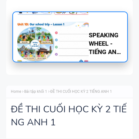
5 - GLOBAL
SUCCESS
BẢNG
WORD
FORM
THEO TỪNG
UNIT ( CÓ
MỞ RỘNG )
CHUYÊN ĐỀ
VÀ TÓM
TÍNH TỪ
TẮT NGỮ
Home
Bài tập khối 1
ĐỀ THI CUỐI HỌC KỲ 2 TIẾNG ANH 1
ĐUÔI _ING
PHÁP -
VÀ _ED - CÓ
TIẾNG ANH
ĐỀ THI CUỐI HỌC KỲ 2 TIẾ
ĐÁP ÁN
6 - GLOBAL
NG ANH 1
SUCCESS -
MINDMAP
HỌC KỲ 1 -
SPEAKING -
CÓ ĐÁP ÁN