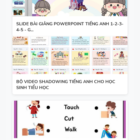
CHUYÊN ĐỀ
HỌC KỲ 1 -
NGỮ PHÁP
CÓ ĐÁP ÁN
TIẾNG ANH
SLIDE BÀI GIẢNG POWERPOINT TIẾNG ANH 1-2-3-
4-5 - G...
- PDF AI
SPEAKING
TIẾNG ANH
3
BỘ VIDEO SHADOWING TIẾNG ANH CHO HỌC
SINH TIỂU HỌC
SPEAKING -
TIẾNG ANH
4 -
CAMBRIDG
E