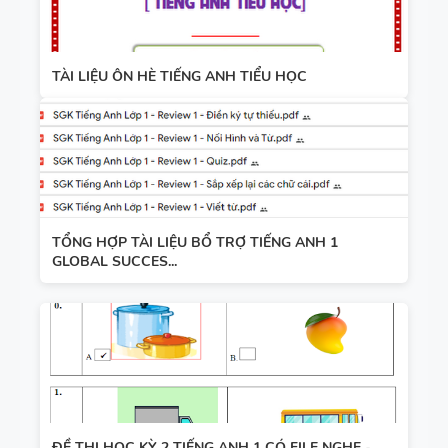
TÀI LIỆU ÔN HÈ TIẾNG ANH TIỂU HỌC
TỔNG HỢP TÀI LIỆU BỔ TRỢ TIẾNG ANH 1
GLOBAL SUCCES...
ĐỀ THI HỌC KỲ 2 TIẾNG ANH 1 CÓ FILE NGHE -