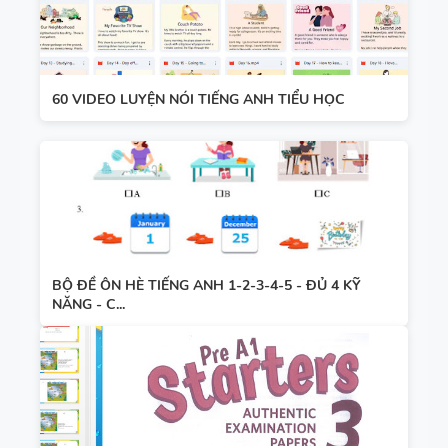
60 VIDEO LUYỆN NÓI TIẾNG ANH TIỂU HỌC
BỘ ĐỀ ÔN HÈ TIẾNG ANH 1-2-3-4-5 - ĐỦ 4 KỸ
NĂNG - C...