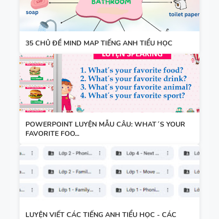
35 CHỦ ĐỀ MIND MAP TIẾNG ANH TIỂU HỌC
POWERPOINT LUYỆN MẪU CÂU: WHAT´S YOUR
FAVORITE FOO...
LUYỆN VIẾT CÁC TIẾNG ANH TIỂU HỌC - CÁC