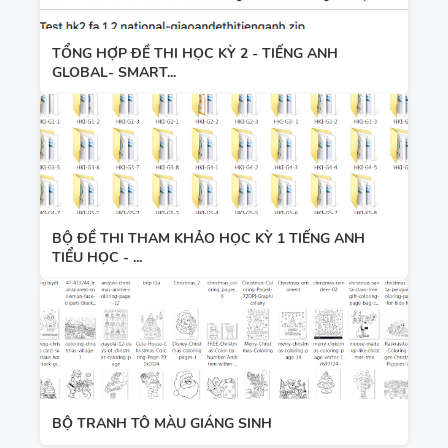
TỔNG HỢP ĐỀ THI HỌC KỲ 2 - TIẾNG ANH
GLOBAL- SMART...
BỘ ĐỀ THI THAM KHẢO HỌC KỲ 1 TIẾNG ANH
TIỂU HỌC - ...
BỘ TRANH TÔ MÀU GIÁNG SINH