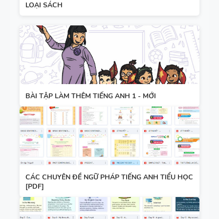
LOẠI SÁCH
BÀI TẬP LÀM THÊM TIẾNG ANH 1 - MỚI
CÁC CHUYÊN ĐỀ NGỮ PHÁP TIẾNG ANH TIỂU HỌC
[PDF]