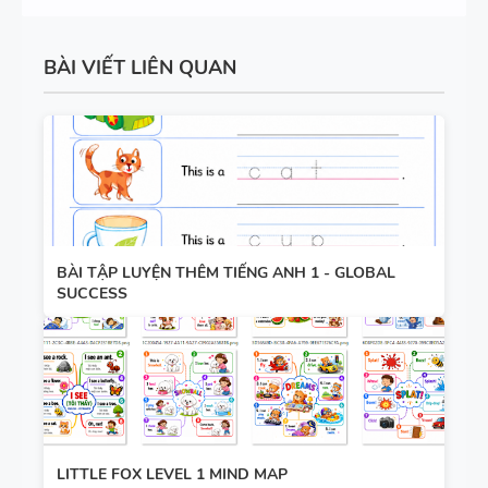
- LÝ
THUYẾT +
TỪ VỰNG
BÀI VIẾT LIÊN QUAN
BÀI TẬP +
VÀ NGỮ
ĐÁP ÁN
PHÁP -
TIẾNG ANH
6 - HỌC KỲ
1 - FILE
BẢNG
WORD +
WORD
ẢNH MINH
BÀI TẬP LUYỆN THÊM TIẾNG ANH 1 - GLOBAL
SUCCESS
FORM -
HỌA
TIẾNG ANH
11 -
GLOBAL
BẢNG
SUCCESS -
WORD
HỌC KỲ 1 -
FORM
CÓ ĐÁP ÁN
LITTLE FOX LEVEL 1 MIND MAP