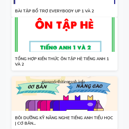
BÀI TẬP BỔ TRỢ EVERYBODY UP 1 VÀ 2
TỔNG HỢP KIẾN THỨC ÔN TẬP HÈ TIẾNG ANH 1
VÀ 2
BÔI DƯỠNG KỸ NĂNG NGHE TIẾNG ANH TIỂU HỌC
| CƠ BẢN...