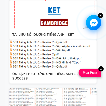
✕
TÀI LIỆU BỒI DƯỠNG TIẾNG ANH - KET
X
Mua Pass
ÔN TẬP THEO TỪNG UNIT TIẾNG ANH 1 - GLOBAL
SUCCESS