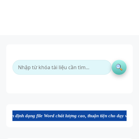
ng file Word chất lượng cao, thuận tiện cho dạy và học tiếng Anh. Mờ
SPEAKING
WHEEL -
TIẾNG ANH